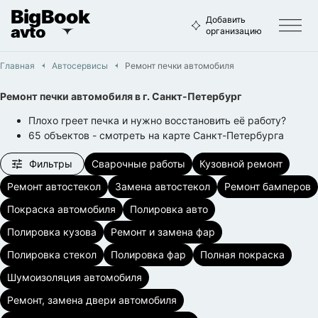
BigBook
Добавить
avto
организацию
Главная
Автосервисы
Ремонт печки автомобиля
Ремонт печки автомобиля
в г.
Санкт-Петербург
Плохо греет печка и нужно восстановить её работу?
65
объектов
- смотреть на карте
Санкт-Петербурга
Фильтры
Сварочные работы
Кузовной ремонт
Ремонт автостекол
Замена автостекол
Ремонт бамперов
Покраска автомобиля
Полировка авто
Полировка кузова
Ремонт и замена фар
Полировка стекол
Полировка фар
Полная покраска
Шумоизоляция автомобиля
Ремонт, замена двери автомобиля