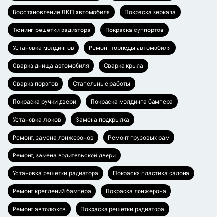
Восстановление ЛКП автомобиля
Покраска зеркала
Тюнинг решетки радиатора
Покраска суппортов
Установка молдингов
Ремонт торпеды автомобиля
Сварка днища автомобиля
Сварка крыла
Сварка порогов
Стапельные работы
Покраска ручки двери
Покраска молдинга бампера
Установка люков
Замена подкрылка
Ремонт, замена лонжеронов
Ремонт грузовых рам
Ремонт, замена водительской двери
Установка решетки радиатора
Покраска пластика салона
Ремонт креплений бампера
Покраска лонжерона
Ремонт автолюков
Покраска решетки радиатора