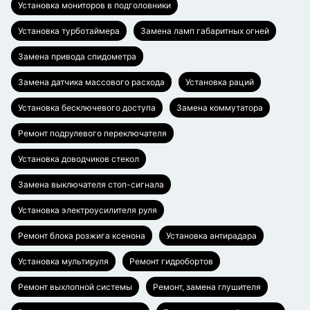
Установка мониторов в подголовники
Установка турботаймера
Замена ламп габаритных огней
Замена привода спидометра
Замена датчика массового расхода
Установка раций
Установка бесключевого доступа
Замена коммутатора
Ремонт подрулевого переключателя
Установка доводчиков стекол
Замена выключателя стоп-сигнала
Установка электроусилителя руля
Ремонт блока розжига ксенона
Установка антирадара
Установка мультируля
Ремонт гидробортов
Ремонт выхлопной системы
Ремонт, замена глушителя