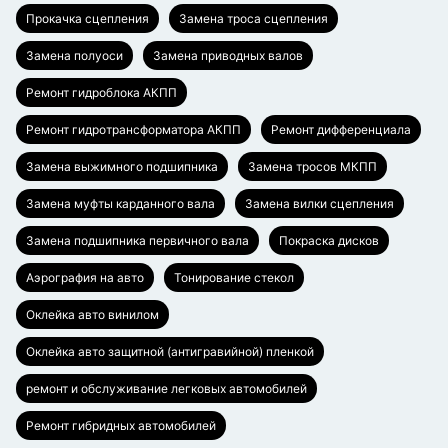
Прокачка сцепления
Замена троса сцепления
Замена полуоси
Замена приводных валов
Ремонт гидроблока АКПП
Ремонт гидротрансформатора АКПП
Ремонт дифференциала
Замена выжимного подшипника
Замена тросов МКПП
Замена муфты карданного вала
Замена вилки сцепления
Замена подшипника первичного вала
Покраска дисков
Аэрография на авто
Тонирование стекол
Оклейка авто винилом
Оклейка авто защитной (антигравийной) пленкой
ремонт и обслуживание легковых автомобилей
Ремонт гибридных автомобилей