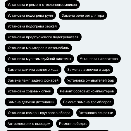
Установка и ремонт стеклоподъемников
Установка подогрева руля
Замена реле регулятора
Установка подогрева зеркал
Установка предпускового подогревателя
Установка мониторов в автомобиль
Установка мультимедийной системы
Установка навигатора
Замена датчика заднего хода
Замена лампочки в фаре
Замена ламп задних фонарей
Установка омывателей фар
Установка ходовых огней
Ремонт бортовых компьютеров
Замена датчика детонации
Ремонт, замена трамблеров
Установка камеры кругового обзора
Установка секретки
Автоэлектрик с выездом
Ремонт лебедок