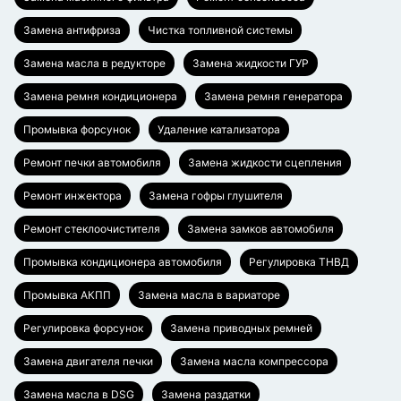
Замена антифриза
Чистка топливной системы
Замена масла в редукторе
Замена жидкости ГУР
Замена ремня кондиционера
Замена ремня генератора
Промывка форсунок
Удаление катализатора
Ремонт печки автомобиля
Замена жидкости сцепления
Ремонт инжектора
Замена гофры глушителя
Ремонт стеклоочистителя
Замена замков автомобиля
Промывка кондиционера автомобиля
Регулировка ТНВД
Промывка АКПП
Замена масла в вариаторе
Регулировка форсунок
Замена приводных ремней
Замена двигателя печки
Замена масла компрессора
Замена масла в DSG
Замена раздатки