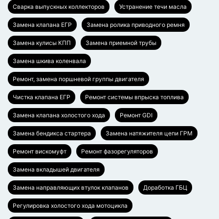
Сварка выпускных коллекторов
Устранение течи масла
Замена клапана ЕГР
Замена ролика приводного ремня
Замена кулисы КПП
Замена приемной трубы
Замена шкива коленвала
Ремонт, замена поршневой группы двигателя
Чистка клапана ЕГР
Ремонт системы впрыска топлива
Замена клапана холостого хода
Ремонт GDI
Замена бендикса стартера
Замена натяжителя цепи ГРМ
Ремонт вискомуфт
Ремонт фазорегуляторов
Замена вкладышей двигателя
Замена направляющих втулок клапанов
Доработка ГБЦ
Регулировка холостого хода мотоцикла