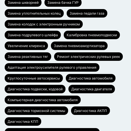
Замена шкворней
Замена бачка ГУР
Замена уплотнительных колец
Замена педали газа
Замена колодок с электронным ручником
Замена подрулевого шлейфа
Калибровка пневмоподвески
Увеличение клиренса
Замена пневмоамортизатора
Замена реактивных тяг
Ремонт электрических рулевых реек
Адаптация электроусилителя рулевого управления
Круглосуточные автосервисы
Диагностика автомобиля
Диагностика подвески, ходовой
Диагностика двигателя
Компьютерная диагностика автомобиля
Диагностика тормозной системы
Диагностика АКПП
Диагностика КПП