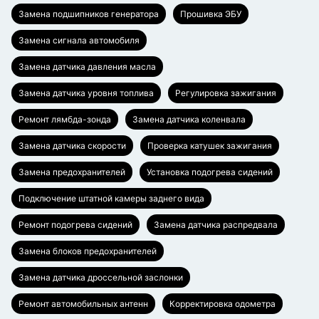
Замена подшипников генератора
Прошивка ЭБУ
Замена сигнала автомобиля
Замена датчика давления масла
Замена датчика уровня топлива
Регулировка зажигания
Ремонт лямбда-зонда
Замена датчика коленвала
Замена датчика скорости
Проверка катушек зажигания
Замена предохранителей
Установка подогрева сидений
Подключение штатной камеры заднего вида
Ремонт подогрева сидений
Замена датчика распредвала
Замена блоков предохранителей
Замена датчика дроссельной заслонки
Ремонт автомобильных антенн
Корректировка одометра