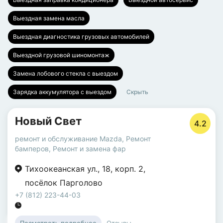
Выездная замена масла
Выездная диагностика грузовых автомобилей
Выездной грузовой шиномонтаж
Замена лобового стекла с выездом
Зарядка аккумулятора с выездом
Скрыть
Новый Свет
4.2
ремонт и обслуживание Mazda
,
Ремонт
бамперов
,
Ремонт и замена фар
Тихоокеанская ул.
,
18
,
корп. 2
,
посёлок Парголово
+7 (812) 223-44-03
Отзывы