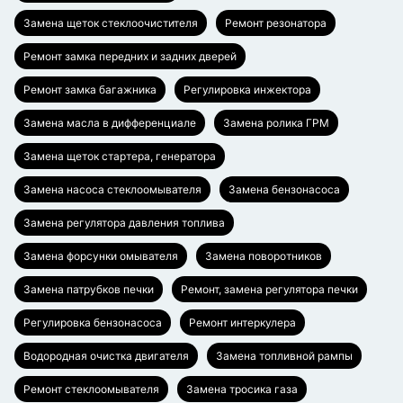
Замена щеток стеклоочистителя
Ремонт резонатора
Ремонт замка передних и задних дверей
Ремонт замка багажника
Регулировка инжектора
Замена масла в дифференциале
Замена ролика ГРМ
Замена щеток стартера, генератора
Замена насоса стеклоомывателя
Замена бензонасоса
Замена регулятора давления топлива
Замена форсунки омывателя
Замена поворотников
Замена патрубков печки
Ремонт, замена регулятора печки
Регулировка бензонасоса
Ремонт интеркулера
Водородная очистка двигателя
Замена топливной рампы
Ремонт стеклоомывателя
Замена тросика газа