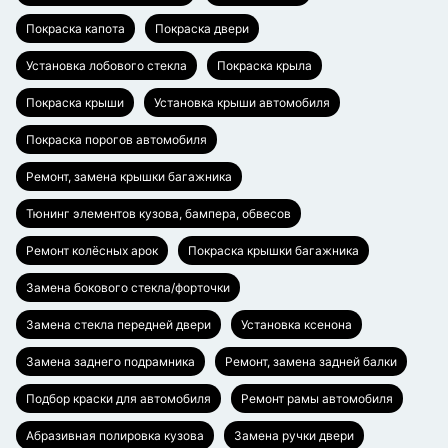
Покраска капота
Покраска двери
Установка лобового стекла
Покраска крыла
Покраска крыши
Установка крыши автомобиля
Покраска порогов автомобиля
Ремонт, замена крышки багажника
Тюнинг элементов кузова, бампера, обвесов
Ремонт колёсных арок
Покраска крышки багажника
Замена бокового стекла/форточки
Замена стекла передней двери
Установка ксенона
Замена заднего подрамника
Ремонт, замена задней балки
Подбор краски для автомобиля
Ремонт рамы автомобиля
Абразивная полировка кузова
Замена ручки двери