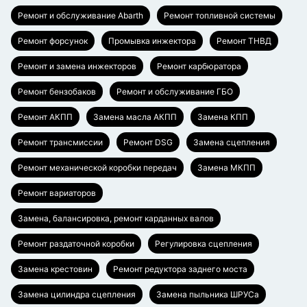
Ремонт и обслуживание Abarth
Ремонт топливной системы
Ремонт форсунок
Промывка инжектора
Ремонт ТНВД
Ремонт и замена инжекторов
Ремонт карбюратора
Ремонт бензобаков
Ремонт и обслуживание ГБО
Ремонт АКПП
Замена масла АКПП
Замена КПП
Ремонт трансмиссии
Ремонт DSG
Замена сцепления
Ремонт механической коробки передач
Замена МКПП
Ремонт вариаторов
Замена, балансировка, ремонт карданных валов
Ремонт раздаточной коробки
Регулировка сцепления
Замена крестовин
Ремонт редуктора заднего моста
Замена цилиндра сцепления
Замена пыльника ШРУСа