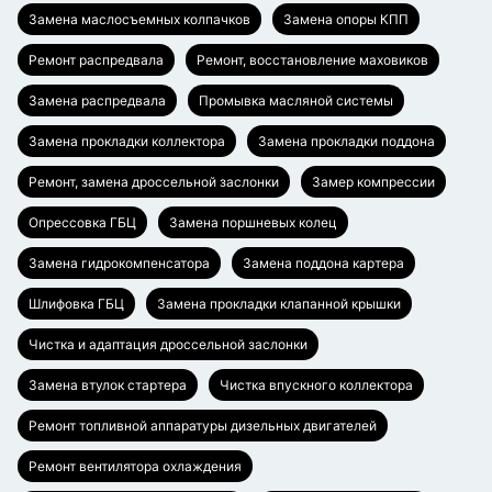
Замена маслосъемных колпачков
Замена опоры КПП
Ремонт распредвала
Ремонт, восстановление маховиков
Замена распредвала
Промывка масляной системы
Замена прокладки коллектора
Замена прокладки поддона
Ремонт, замена дроссельной заслонки
Замер компрессии
Опрессовка ГБЦ
Замена поршневых колец
Замена гидрокомпенсатора
Замена поддона картера
Шлифовка ГБЦ
Замена прокладки клапанной крышки
Чистка и адаптация дроссельной заслонки
Замена втулок стартера
Чистка впускного коллектора
Ремонт топливной аппаратуры дизельных двигателей
Ремонт вентилятора охлаждения