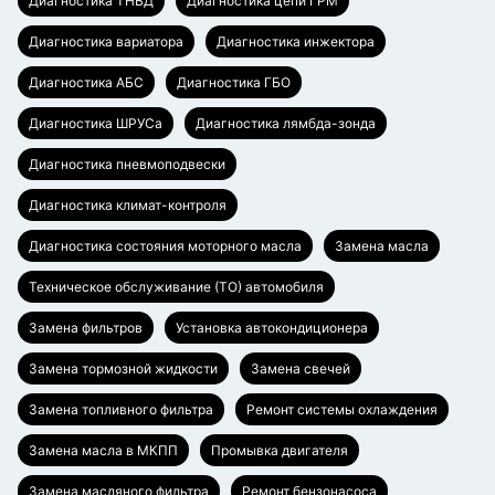
Диагностика ТНВД
Диагностика цепи ГРМ
Диагностика вариатора
Диагностика инжектора
Диагностика АБС
Диагностика ГБО
Диагностика ШРУСа
Диагностика лямбда-зонда
Диагностика пневмоподвески
Диагностика климат-контроля
Диагностика состояния моторного масла
Замена масла
Техническое обслуживание (ТО) автомобиля
Замена фильтров
Установка автокондиционера
Замена тормозной жидкости
Замена свечей
Замена топливного фильтра
Ремонт системы охлаждения
Замена масла в МКПП
Промывка двигателя
Замена масляного фильтра
Ремонт бензонасоса