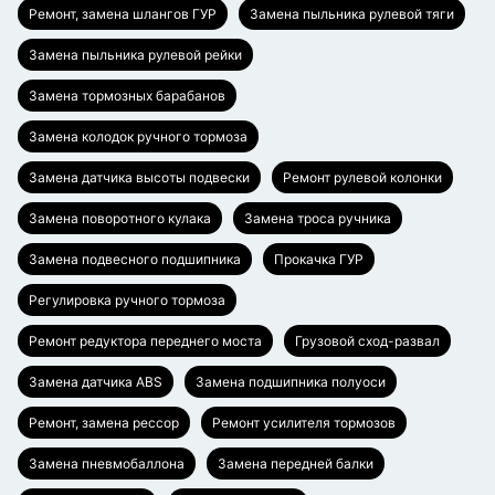
Ремонт, замена шлангов ГУР
Замена пыльника рулевой тяги
Замена пыльника рулевой рейки
Замена тормозных барабанов
Замена колодок ручного тормоза
Замена датчика высоты подвески
Ремонт рулевой колонки
Замена поворотного кулака
Замена троса ручника
Замена подвесного подшипника
Прокачка ГУР
Регулировка ручного тормоза
Ремонт редуктора переднего моста
Грузовой сход-развал
Замена датчика ABS
Замена подшипника полуоси
Ремонт, замена рессор
Ремонт усилителя тормозов
Замена пневмобаллона
Замена передней балки