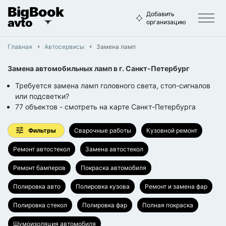
BigBook
Добавить
avto
организацию
Главная
Автосервисы
Замена ламп
Замена автомобильных ламп
в г.
Санкт-Петербург
Требуется замена ламп головного света, стоп-сигналов
или подсветки?
77
объектов
- смотреть на карте
Санкт-Петербурга
Фильтры
Сварочные работы
Кузовной ремонт
Ремонт автостекол
Замена автостекол
Ремонт бамперов
Покраска автомобиля
Полировка авто
Полировка кузова
Ремонт и замена фар
Полировка стекол
Полировка фар
Полная покраска
Шумоизоляция автомобиля