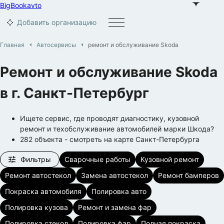
BigBook
avto
Добавить организацию
Главная
Автосервисы
ремонт и обслуживание Skoda
Ремонт и обслуживание Skoda
в г.
Санкт-Петербург
Ищете сервис, где проводят диагностику, кузовной
ремонт и техобслуживание автомобилей марки Шкода?
282
объекта
- смотреть на карте
Санкт-Петербурга
Фильтры
Сварочные работы
Кузовной ремонт
Ремонт автостекол
Замена автостекол
Ремонт бамперов
Покраска автомобиля
Полировка авто
Полировка кузова
Ремонт и замена фар
Полировка стекол
Полировка фар
Полная покраска