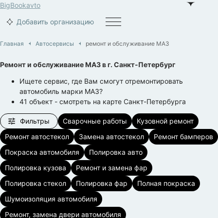
BigBook
avto
Добавить организацию
Главная
Автосервисы
ремонт и обслуживание МАЗ
Ремонт и обслуживание МАЗ
в г.
Санкт-Петербург
Ищете сервис, где Вам смогут отремонтировать
автомобиль марки МАЗ?
41
объект
- смотреть на карте
Санкт-Петербурга
Фильтры
Сварочные работы
Кузовной ремонт
Ремонт автостекол
Замена автостекол
Ремонт бамперов
Покраска автомобиля
Полировка авто
Полировка кузова
Ремонт и замена фар
Полировка стекол
Полировка фар
Полная покраска
Шумоизоляция автомобиля
Ремонт, замена двери автомобиля