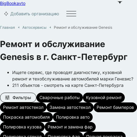
BigBook
avto
Добавить организацию
Главная
Автосервисы
Ремонт и обслуживание Genesis
Ремонт и обслуживание
Genesis
в г.
Санкт-Петербург
Ищете сервис, где проводят диагностику, кузовной
ремонт и техобслуживание автомобилей марки Генезис?
211
объектов
- смотреть на карте
Санкт-Петербурга
Фильтры
Сварочные работы
Кузовной ремонт
Ремонт автостекол
Замена автостекол
Ремонт бамперов
Покраска автомобиля
Полировка авто
Полировка кузова
Ремонт и замена фар
Полировка стекол
Полировка фар
Полная покраска