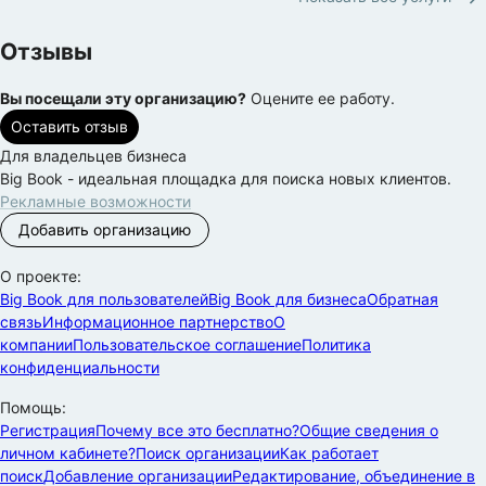
Отзывы
Вы посещали эту организацию?
Оцените ее работу.
Оставить отзыв
Для владельцев бизнеса
Big Book - идеальная площадка для поиска новых клиентов.
Рекламные возможности
Добавить организацию
О проекте:
Big Book для пользователей
Big Book для бизнеса
Обратная
связь
Информационное партнерство
О
компании
Пользовательское соглашение
Политика
конфиденциальности
Помощь:
Регистрация
Почему все это бесплатно?
Общие сведения о
личном кабинете?
Поиск организации
Как работает
поиск
Добавление организации
Редактирование, объединение в