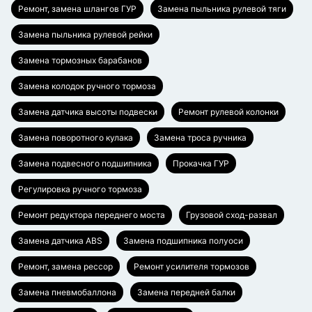
Ремонт, замена шлангов ГУР
Замена пыльника рулевой тяги
Замена пыльника рулевой рейки
Замена тормозных барабанов
Замена колодок ручного тормоза
Замена датчика высоты подвески
Ремонт рулевой колонки
Замена поворотного кулака
Замена троса ручника
Замена подвесного подшипника
Прокачка ГУР
Регулировка ручного тормоза
Ремонт редуктора переднего моста
Грузовой сход-развал
Замена датчика ABS
Замена подшипника полуоси
Ремонт, замена рессор
Ремонт усилителя тормозов
Замена пневмобаллона
Замена передней балки