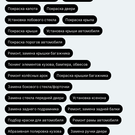
Покраска капота
Покраска двери
Установка лобового стекла
Покраска крыла
Покраска крыши
Установка крыши автомобиля
Покраска порогов автомобиля
Ремонт, замена крышки багажника
Тюнинг элементов кузова, бампера, обвесов
Ремонт колёсных арок
Покраска крышки багажника
Замена бокового стекла/форточки
Замена стекла передней двери
Установка ксенона
Замена заднего подрамника
Ремонт, замена задней балки
Подбор краски для автомобиля
Ремонт рамы автомобиля
Абразивная полировка кузова
Замена ручки двери