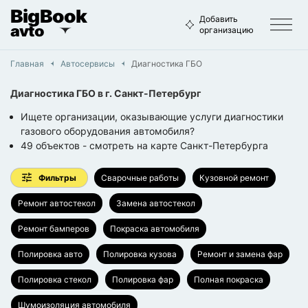
BigBook
Добавить
avto
организацию
Главная
Автосервисы
Диагностика ГБО
Диагностика ГБО
в г.
Санкт-Петербург
Ищете организации, оказывающие услуги диагностики
газового оборудования автомобиля?
49
объектов
- смотреть на карте
Санкт-Петербурга
Фильтры
Сварочные работы
Кузовной ремонт
Ремонт автостекол
Замена автостекол
Ремонт бамперов
Покраска автомобиля
Полировка авто
Полировка кузова
Ремонт и замена фар
Полировка стекол
Полировка фар
Полная покраска
Шумоизоляция автомобиля