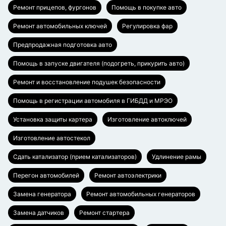
Ремонт прицепов, фургонов
Помощь в покупке авто
Ремонт автомобильных ключей
Регулировка фар
Предпродажная подготовка авто
Помощь в запуске двигателя (подогреть, прикурить авто)
Ремонт и восстановление подушек безопасности
Помощь в регистрации автомобиля в ГИБДД и МРЭО
Установка защиты картера
Изготовление автоключей
Изготовление автостекол
Сдать катализатор (прием катализаторов)
Удлинение рамы
Перегон автомобилей
Ремонт автоэлектрики
Замена генератора
Ремонт автомобильных генераторов
Замена датчиков
Ремонт стартера