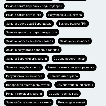
Ремонт замка передних и задних дверей
Ремонт замка багажника
Регулировка инжектора
Замена масла в дифференциале
Замена ролика ГРМ
Замена щеток стартера, генератора
Замена насоса стеклоомывателя
Замена бензонасоса
Замена регулятора давления топлива
Замена форсунки омывателя
Замена поворотников
Замена патрубков печки
Ремонт, замена регулятора печки
Регулировка бензонасоса
Ремонт интеркулера
Водородная очистка двигателя
Замена топливной рампы
Ремонт стеклоомывателя
Замена тросика газа
Замена бачка стеклоомывателя
Ремонт двигателей