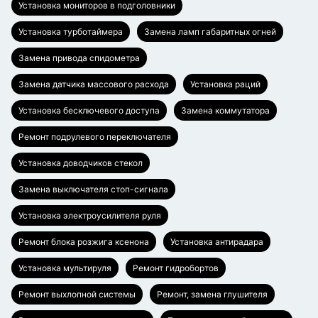
Установка мониторов в подголовники
Установка турботаймера
Замена ламп габаритных огней
Замена привода спидометра
Замена датчика массового расхода
Установка раций
Установка бесключевого доступа
Замена коммутатора
Ремонт подрулевого переключателя
Установка доводчиков стекол
Замена выключателя стоп-сигнала
Установка электроусилителя руля
Ремонт блока розжига ксенона
Установка антирадара
Установка мультируля
Ремонт гидробортов
Ремонт выхлопной системы
Ремонт, замена глушителя