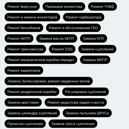
Ремонт форсунок
Промывка инжектора
Ремонт ТНВД
Ремонт и замена инжекторов
Ремонт карбюратора
Ремонт бензобаков
Ремонт и обслуживание ГБО
Ремонт АКПП
Замена масла АКПП
Замена КПП
Ремонт трансмиссии
Ремонт DSG
Замена сцепления
Ремонт механической коробки передач
Замена МКПП
Ремонт вариаторов
Замена, балансировка, ремонт карданных валов
Ремонт раздаточной коробки
Регулировка сцепления
Замена крестовин
Ремонт редуктора заднего моста
Замена цилиндра сцепления
Замена пыльника ШРУСа
Прокачка сцепления
Замена троса сцепления