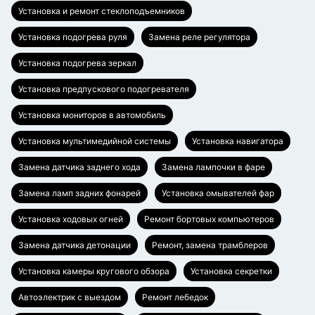
Установка и ремонт стеклоподъемников
Установка подогрева руля
Замена реле регулятора
Установка подогрева зеркал
Установка предпускового подогревателя
Установка мониторов в автомобиль
Установка мультимедийной системы
Установка навигатора
Замена датчика заднего хода
Замена лампочки в фаре
Замена ламп задних фонарей
Установка омывателей фар
Установка ходовых огней
Ремонт бортовых компьютеров
Замена датчика детонации
Ремонт, замена трамблеров
Установка камеры кругового обзора
Установка секретки
Автоэлектрик с выездом
Ремонт лебедок