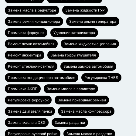
Замена масла в редукторе
Замена жидкости ГУР
Замена ремня кондиционера
Замена ремня генератора
Промывка форсунок
Удаление катализатора
Ремонт печки автомобиля
Замена жидкости сцепления
Ремонт инжектора
Замена гофры глушителя
Ремонт стеклоочистителя
Замена замков автомобиля
Промывка кондиционера автомобиля
Регулировка ТНВД
Промывка АКПП
Замена масла в вариаторе
Регулировка форсунок
Замена приводных ремней
Замена двигателя печки
Замена масла компрессора
Замена масла в DSG
Замена раздатки
Регулировка рулевой рейки
Замена масла в раздатке