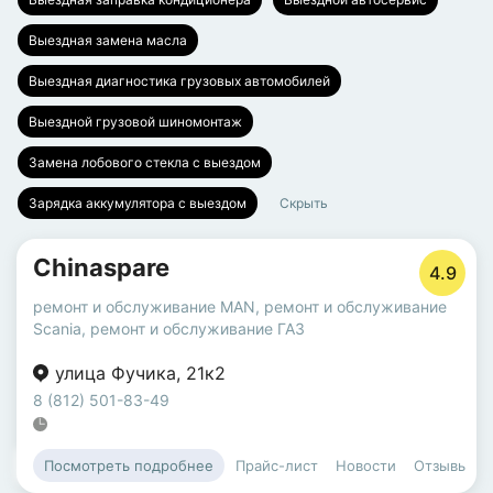
Выездная замена масла
Выездная диагностика грузовых автомобилей
Выездной грузовой шиномонтаж
Замена лобового стекла с выездом
Зарядка аккумулятора с выездом
Скрыть
Chinaspare
4.9
ремонт и обслуживание MAN
,
ремонт и обслуживание
Scania
,
ремонт и обслуживание ГАЗ
улица Фучика
,
21к2
8 (812) 501-83-49
Прайс-лист
Новости
Отзывы
Посмотреть подробнее