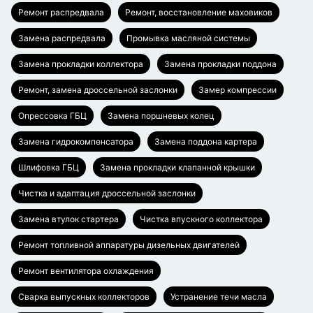
Ремонт распредвала
Ремонт, восстановление маховиков
Замена распредвала
Промывка масляной системы
Замена прокладки коллектора
Замена прокладки поддона
Ремонт, замена дроссельной заслонки
Замер компрессии
Опрессовка ГБЦ
Замена поршневых колец
Замена гидрокомпенсатора
Замена поддона картера
Шлифовка ГБЦ
Замена прокладки клапанной крышки
Чистка и адаптация дроссельной заслонки
Замена втулок стартера
Чистка впускного коллектора
Ремонт топливной аппаратуры дизельных двигателей
Ремонт вентилятора охлаждения
Сварка выпускных коллекторов
Устранение течи масла