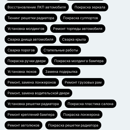
Восстановление ЛКП автомобиля
Покраска зеркала
Тюнинг решетки радиатора
Покраска суппортов
Установка молдингов
Ремонт торпеды автомобиля
Сварка днища автомобиля
Сварка крыла
Сварка порогов
Стапельные работы
Покраска ручки двери
Покраска молдинга бампера
Установка люков
Замена подкрылка
Ремонт, замена лонжеронов
Ремонт грузовых рам
Ремонт, замена водительской двери
Установка решетки радиатора
Покраска пластика салона
Ремонт креплений бампера
Покраска лонжерона
Ремонт автолюков
Покраска решетки радиатора