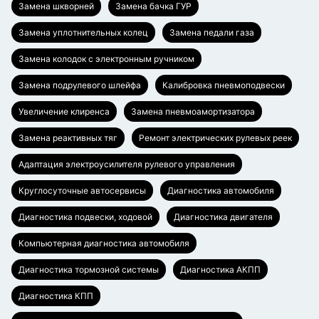
Замена шкворней
Замена бачка ГУР
Замена уплотнительных колец
Замена педали газа
Замена колодок с электронным ручником
Замена подрулевого шлейфа
Калибровка пневмоподвески
Увеличение клиренса
Замена пневмоамортизатора
Замена реактивных тяг
Ремонт электрических рулевых реек
Адаптация электроусилителя рулевого управления
Круглосуточные автосервисы
Диагностика автомобиля
Диагностика подвески, ходовой
Диагностика двигателя
Компьютерная диагностика автомобиля
Диагностика тормозной системы
Диагностика АКПП
Диагностика КПП