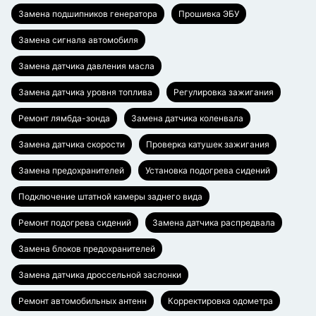
Замена подшипников генератора
Прошивка ЭБУ
Замена сигнала автомобиля
Замена датчика давления масла
Замена датчика уровня топлива
Регулировка зажигания
Ремонт лямбда-зонда
Замена датчика коленвала
Замена датчика скорости
Проверка катушек зажигания
Замена предохранителей
Установка подогрева сидений
Подключение штатной камеры заднего вида
Ремонт подогрева сидений
Замена датчика распредвала
Замена блоков предохранителей
Замена датчика дроссельной заслонки
Ремонт автомобильных антенн
Корректировка одометра