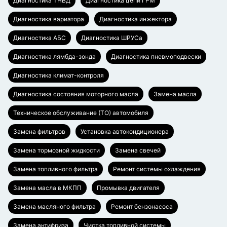
Диагностика ТНВД
Диагностика цепи ГРМ
Диагностика вариатора
Диагностика инжектора
Диагностика АБС
Диагностика ШРУСа
Диагностика лямбда-зонда
Диагностика пневмоподвески
Диагностика климат-контроля
Диагностика состояния моторного масла
Замена масла
Техническое обслуживание (ТО) автомобиля
Замена фильтров
Установка автокондиционера
Замена тормозной жидкости
Замена свечей
Замена топливного фильтра
Ремонт системы охлаждения
Замена масла в МКПП
Промывка двигателя
Замена масляного фильтра
Ремонт бензонасоса
Замена антифриза
Чистка топливной системы