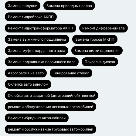
Замена полуоси
Замена приводных валов
Ремонт гидроблока АКПП
Ремонт гидротрансформатора АКПП
Ремонт дифференциала
Замена выжимного подшипника
Замена тросов МКПП
Замена муфты карданного вала
Замена вилки сцепления
Замена подшипника первичного вала
Покраска дисков
Аэрография на авто
Тонирование стекол
Оклейка авто винилом
Оклейка авто защитной (антигравийной) пленкой
ремонт и обслуживание легковых автомобилей
Ремонт гибридных автомобилей
ремонт и обслуживание грузовых автомобилей