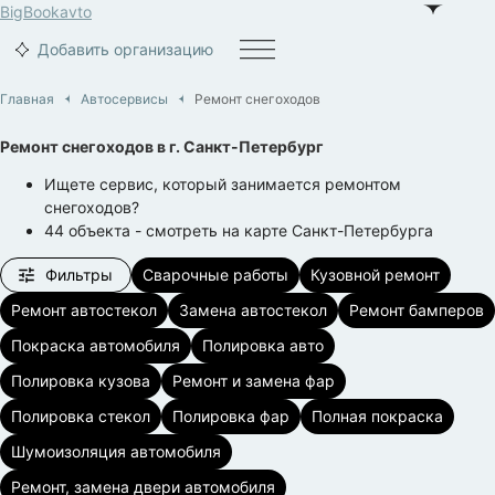
BigBook
avto
Добавить организацию
Главная
Автосервисы
Ремонт снегоходов
Ремонт снегоходов
в г.
Санкт-Петербург
Ищете сервис, который занимается ремонтом
снегоходов?
44
объекта
- смотреть на карте
Санкт-Петербурга
Фильтры
Сварочные работы
Кузовной ремонт
Ремонт автостекол
Замена автостекол
Ремонт бамперов
Покраска автомобиля
Полировка авто
Полировка кузова
Ремонт и замена фар
Полировка стекол
Полировка фар
Полная покраска
Шумоизоляция автомобиля
Ремонт, замена двери автомобиля