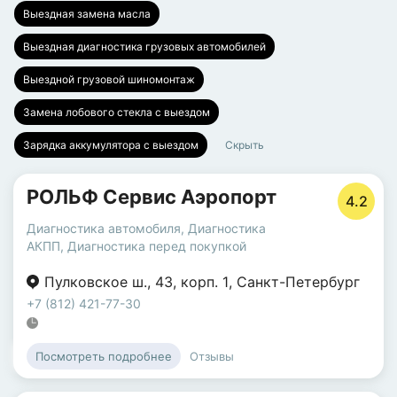
Выездная замена масла
Выездная диагностика грузовых автомобилей
Выездной грузовой шиномонтаж
Замена лобового стекла с выездом
Зарядка аккумулятора с выездом
Скрыть
РОЛЬФ Сервис Аэропорт
4.2
Диагностика автомобиля
,
Диагностика
АКПП
,
Диагностика перед покупкой
Пулковское ш.
,
43
,
корп. 1
,
Санкт-Петербург
+7 (812) 421-77-30
Отзывы
Посмотреть подробнее