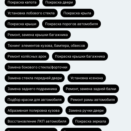
Покраска капота
Покраска двери
Установка лобового стекла
Покраска крыла
Покраска крыши
Покраска порогов автомобиля
Ремонт, замена крышки багажника
Тюнинг элементов кузова, бампера, обвесов
Ремонт колёсных арок
Покраска крышки багажника
Замена бокового стекла/форточки
Замена стекла передней двери
Установка ксенона
Замена заднего подрамника
Ремонт, замена задней балки
Подбор краски для автомобиля
Ремонт рамы автомобиля
Абразивная полировка кузова
Замена ручки двери
Восстановление ЛКП автомобиля
Покраска зеркала