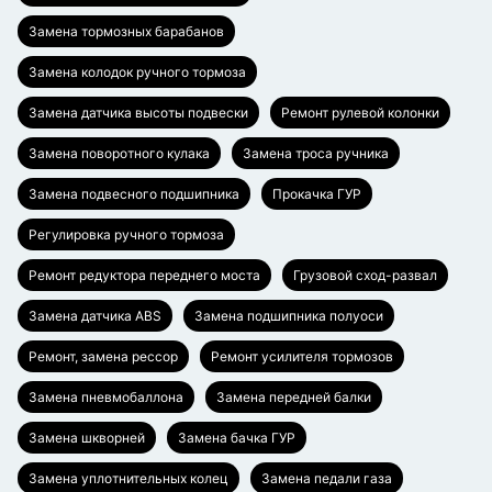
Замена тормозных барабанов
Замена колодок ручного тормоза
Замена датчика высоты подвески
Ремонт рулевой колонки
Замена поворотного кулака
Замена троса ручника
Замена подвесного подшипника
Прокачка ГУР
Регулировка ручного тормоза
Ремонт редуктора переднего моста
Грузовой сход-развал
Замена датчика ABS
Замена подшипника полуоси
Ремонт, замена рессор
Ремонт усилителя тормозов
Замена пневмобаллона
Замена передней балки
Замена шкворней
Замена бачка ГУР
Замена уплотнительных колец
Замена педали газа