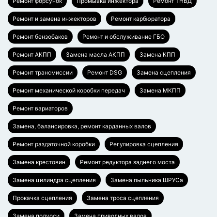
Ремонт форсунок
Промывка инжектора
Ремонт ТНВД
Ремонт и замена инжекторов
Ремонт карбюратора
Ремонт бензобаков
Ремонт и обслуживание ГБО
Ремонт АКПП
Замена масла АКПП
Замена КПП
Ремонт трансмиссии
Ремонт DSG
Замена сцепления
Ремонт механической коробки передач
Замена МКПП
Ремонт вариаторов
Замена, балансировка, ремонт карданных валов
Ремонт раздаточной коробки
Регулировка сцепления
Замена крестовин
Ремонт редуктора заднего моста
Замена цилиндра сцепления
Замена пыльника ШРУСа
Прокачка сцепления
Замена троса сцепления
Замена полуоси
Замена приводных валов