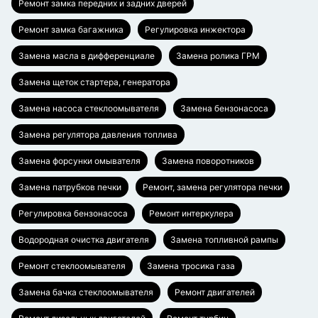
Ремонт замка передних и задних дверей
Ремонт замка багажника
Регулировка инжектора
Замена масла в дифференциале
Замена ролика ГРМ
Замена щеток стартера, генератора
Замена насоса стеклоомывателя
Замена бензонасоса
Замена регулятора давления топлива
Замена форсунки омывателя
Замена поворотников
Замена патрубков печки
Ремонт, замена регулятора печки
Регулировка бензонасоса
Ремонт интеркулера
Водородная очистка двигателя
Замена топливной рампы
Ремонт стеклоомывателя
Замена тросика газа
Замена бачка стеклоомывателя
Ремонт двигателей