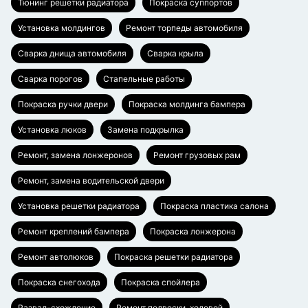
Тюнинг решетки радиатора
Покраска суппортов
Установка молдингов
Ремонт торпеды автомобиля
Сварка днища автомобиля
Сварка крыла
Сварка порогов
Стапельные работы
Покраска ручки двери
Покраска молдинга бампера
Установка люков
Замена подкрылка
Ремонт, замена лонжеронов
Ремонт грузовых рам
Ремонт, замена водительской двери
Установка решетки радиатора
Покраска пластика салона
Ремонт креплений бампера
Покраска лонжерона
Ремонт автолюков
Покраска решетки радиатора
Покраска снегохода
Покраска спойлера
Развал-схождение
Ремонт подвески, ходовой