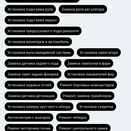
Установка подогрева руля
Замена реле регулятора
Установка подогрева зеркал
Установка предпускового подогревателя
Установка мониторов в автомобиль
Установка мультимедийной системы
Установка навигатора
Замена датчика заднего хода
Замена лампочки в фаре
Замена ламп задних фонарей
Установка омывателей фар
Установка ходовых огней
Ремонт бортовых компьютеров
Замена датчика детонации
Ремонт, замена трамблеров
Установка камеры кругового обзора
Установка секретки
Автоэлектрик с выездом
Ремонт лебедок
Ремонт моторчика печки
Ремонт центрального замка