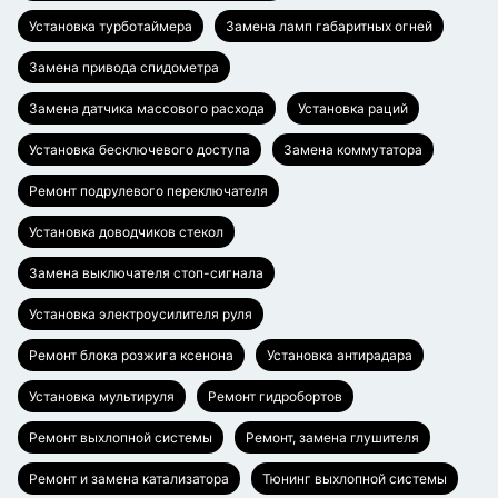
Установка турботаймера
Замена ламп габаритных огней
Замена привода спидометра
Замена датчика массового расхода
Установка раций
Установка бесключевого доступа
Замена коммутатора
Ремонт подрулевого переключателя
Установка доводчиков стекол
Замена выключателя стоп-сигнала
Установка электроусилителя руля
Ремонт блока розжига ксенона
Установка антирадара
Установка мультируля
Ремонт гидробортов
Ремонт выхлопной системы
Ремонт, замена глушителя
Ремонт и замена катализатора
Тюнинг выхлопной системы