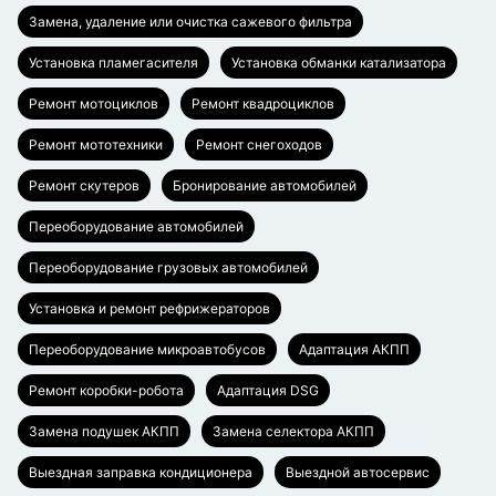
Замена, удаление или очистка сажевого фильтра
Установка пламегасителя
Установка обманки катализатора
Ремонт мотоциклов
Ремонт квадроциклов
Ремонт мототехники
Ремонт снегоходов
Ремонт скутеров
Бронирование автомобилей
Переоборудование автомобилей
Переоборудование грузовых автомобилей
Установка и ремонт рефрижераторов
Переоборудование микроавтобусов
Адаптация АКПП
Ремонт коробки-робота
Адаптация DSG
Замена подушек АКПП
Замена селектора АКПП
Выездная заправка кондиционера
Выездной автосервис