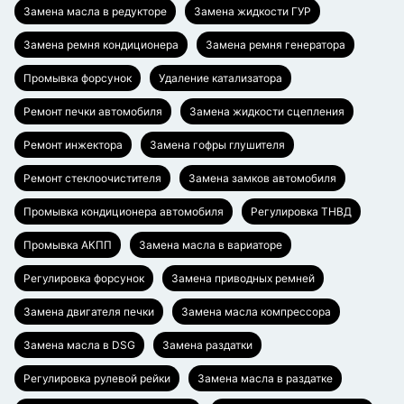
Замена масла в редукторе
Замена жидкости ГУР
Замена ремня кондиционера
Замена ремня генератора
Промывка форсунок
Удаление катализатора
Ремонт печки автомобиля
Замена жидкости сцепления
Ремонт инжектора
Замена гофры глушителя
Ремонт стеклоочистителя
Замена замков автомобиля
Промывка кондиционера автомобиля
Регулировка ТНВД
Промывка АКПП
Замена масла в вариаторе
Регулировка форсунок
Замена приводных ремней
Замена двигателя печки
Замена масла компрессора
Замена масла в DSG
Замена раздатки
Регулировка рулевой рейки
Замена масла в раздатке