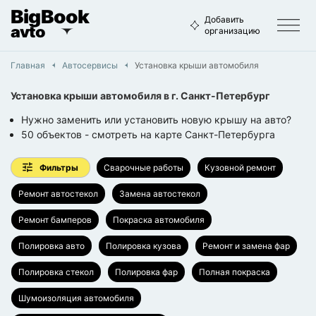
BigBook
Добавить
avto
организацию
Главная
Автосервисы
Установка крыши автомобиля
Установка крыши автомобиля
в г.
Санкт-Петербург
Нужно заменить или установить новую крышу на авто?
50
объектов
- смотреть на карте
Санкт-Петербурга
Фильтры
Сварочные работы
Кузовной ремонт
Ремонт автостекол
Замена автостекол
Ремонт бамперов
Покраска автомобиля
Полировка авто
Полировка кузова
Ремонт и замена фар
Полировка стекол
Полировка фар
Полная покраска
Шумоизоляция автомобиля