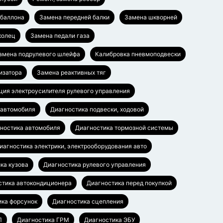
баллона
Замена передней балки
Замена шкворней
колец
Замена педали газа
амена подрулевого шлейфа
Калибровка пневмоподвески
изатора
Замена реактивных тяг
ция электроусилителя рулевого управления
 автомобиля
Диагностика подвески, ходовой
ностика автомобиля
Диагностика тормозной системы
иагностика электрики, электрооборудования авто
ка кузова
Диагностика рулевого управления
стика автокондиционера
Диагностика перед покупкой
ика форсунок
Диагностика сцепления
П
Диагностика ГРМ
Диагностика ЭБУ