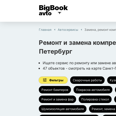
BigBook
avto
Главная
Автосервисы
Замена, ремонт ком
Ремонт и замена компр
Петербург
Ищете сервис по ремонту или замене а
47
объектов
- смотреть на карте
Санкт-
Фильтры
Сварочные работы
Куз
Ремонт бамперов
Покраска автомобиля
Ремонт и замена фар
Полировка стекол
Шумоизоляция автомобиля
Ремонт, замена