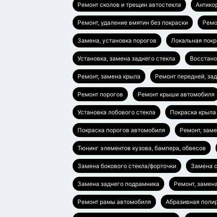
Ремонт сколов и трещин автостекла
Антико
Ремонт, удаление вмятин без покраски
Ремо
Замена, установка порогов
Локальная покр
Установка, замена заднего стекла
Восстано
Ремонт, замена крыла
Ремонт передней, за
Ремонт порогов
Ремонт крыши автомобиля
Установка лобового стекла
Покраска крыла
Покраска порогов автомобиля
Ремонт, зам
Тюнинг элементов кузова, бампера, обвесов
Замена бокового стекла/форточки
Замена с
Замена заднего подрамника
Ремонт, замен
Ремонт рамы автомобиля
Абразивная полир