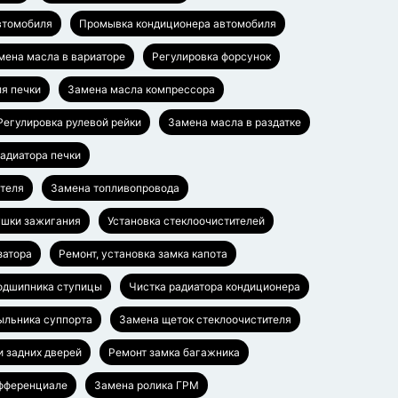
втомобиля
Промывка кондиционера автомобиля
мена масла в вариаторе
Регулировка форсунок
я печки
Замена масла компрессора
Регулировка рулевой рейки
Замена масла в раздатке
адиатора печки
ателя
Замена топливопровода
ушки зажигания
Установка стеклоочистителей
затора
Ремонт, установка замка капота
одшипника ступицы
Чистка радиатора кондиционера
ыльника суппорта
Замена щеток стеклоочистителя
и задних дверей
Ремонт замка багажника
ифференциале
Замена ролика ГРМ