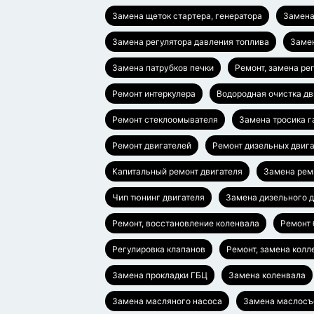
Замена щеток стартера, генератора
Замена
Замена регулятора давления топлива
Заме
Замена патрубков печки
Ремонт, замена ре
Ремонт интеркулера
Водородная очистка дв
Ремонт стеклоомывателя
Замена тросика г
Ремонт двигателей
Ремонт дизельных двиг
Капитальный ремонт двигателя
Замена рем
Чип тюнинг двигателя
Замена дизельного д
Ремонт, восстановление коленвала
Ремонт 
Регулировка клапанов
Ремонт, замена колл
Замена прокладки ГБЦ
Замена коленвала
Замена масляного насоса
Замена маслосъ