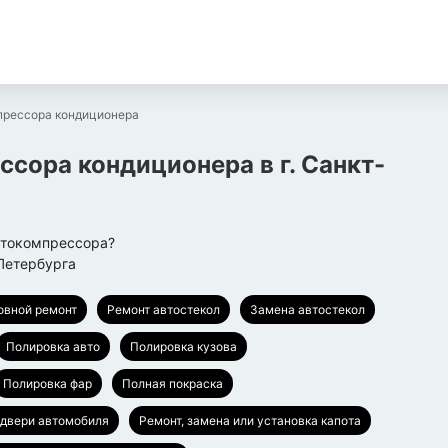
прессора кондиционера
ессора кондиционера
в г.
Санкт-
втокомпрессора?
Петербурга
овной ремонт
Ремонт автостекол
Замена автостекол
Полировка авто
Полировка кузова
Полировка фар
Полная покраска
 двери автомобиля
Ремонт, замена или установка капота