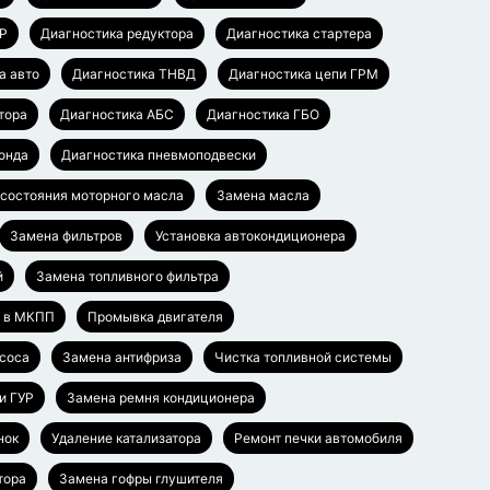
УР
Диагностика редуктора
Диагностика стартера
а авто
Диагностика ТНВД
Диагностика цепи ГРМ
тора
Диагностика АБС
Диагностика ГБО
онда
Диагностика пневмоподвески
 состояния моторного масла
Замена масла
Замена фильтров
Установка автокондиционера
й
Замена топливного фильтра
а в МКПП
Промывка двигателя
соса
Замена антифриза
Чистка топливной системы
и ГУР
Замена ремня кондиционера
нок
Удаление катализатора
Ремонт печки автомобиля
тора
Замена гофры глушителя