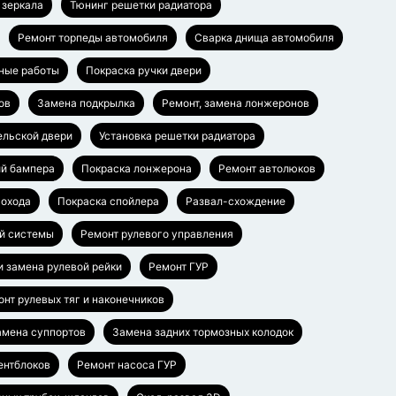
 зеркала
Тюнинг решетки радиатора
Ремонт торпеды автомобиля
Сварка днища автомобиля
ные работы
Покраска ручки двери
ов
Замена подкрылка
Ремонт, замена лонжеронов
ельской двери
Установка решетки радиатора
ий бампера
Покраска лонжерона
Ремонт автолюков
гохода
Покраска спойлера
Развал-схождение
й системы
Ремонт рулевого управления
и замена рулевой рейки
Ремонт ГУР
нт рулевых тяг и наконечников
амена суппортов
Замена задних тормозных колодок
ентблоков
Ремонт насоса ГУР