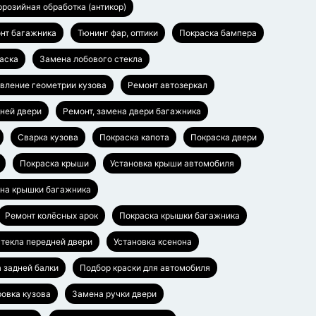
ррозийная обработка (антикор)
нт багажника
Тюнинг фар, оптики
Покраска бампера
аска
Замена лобового стекла
вление геометрии кузова
Ремонт автозеркал
дней двери
Ремонт, замена двери багажника
Сварка кузова
Покраска капота
Покраска двери
Покраска крыши
Установка крыши автомобиля
ена крышки багажника
Ремонт колёсных арок
Покраска крышки багажника
текла передней двери
Установка ксенона
а задней балки
Подбор краски для автомобиля
овка кузова
Замена ручки двери