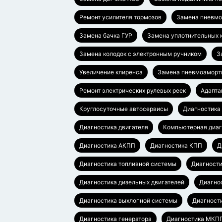
Ремонт усилителя тормозов
Замена пневмо
Замена бачка ГУР
Замена уплотнительных 
Замена колодок с электронным ручником
З
Увеличение клиренса
Замена пневмоаморт
Ремонт электрических рулевых реек
Адапта
Круглосуточные автосервисы
Диагностика
Диагностика двигателя
Компьютерная диаг
Диагностика АКПП
Диагностика КПП
Д
Диагностика топливной системы
Диагности
Диагностика дизельных двигателей
Диагно
Диагностика выхлопной системы
Диагност
Диагностика генератора
Диагностика МКП