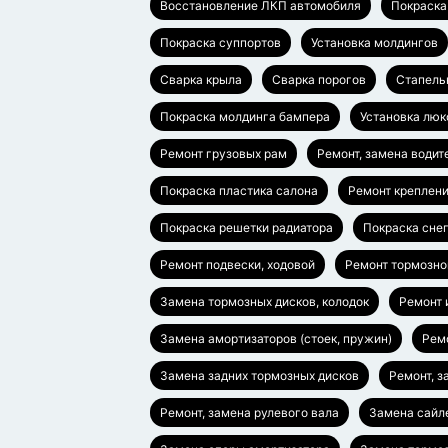
Восстановление ЛКП автомобиля
Покраска
Покраска суппортов
Установка молдингов
Сварка крыла
Сварка порогов
Стапель
Покраска молдинга бампера
Установка люк
Ремонт грузовых рам
Ремонт, замена водит
Покраска пластика салона
Ремонт креплен
Покраска решетки радиатора
Покраска сне
Ремонт подвески, ходовой
Ремонт тормозно
Замена тормозных дисков, колодок
Ремонт 
Замена амортизаторов (стоек, пружин)
Ремо
Замена задних тормозных дисков
Ремонт, з
Ремонт, замена рулевого вала
Замена сайл