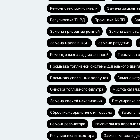
Ремонт стеклоочистителя
Замена замков а
Регулировка ТНВД
Промывка АКПП
За
Замена приводных ремней
Замена двигател
Замена масла в DSG
Замена раздатки
Ремонт, замена задних фонарей
Промывка р
Промывка топливной системы дизельного двиг
Промывка дизельных форсунок
Замена кат
Очистка топливного фильтра
Чистка катали
Замена свечей накаливания
Регулировка п
Сброс межсервисного интервала
Замена п
Ремонт резонатора
Ремонт замка передних 
Регулировка инжектора
Замена масла в д