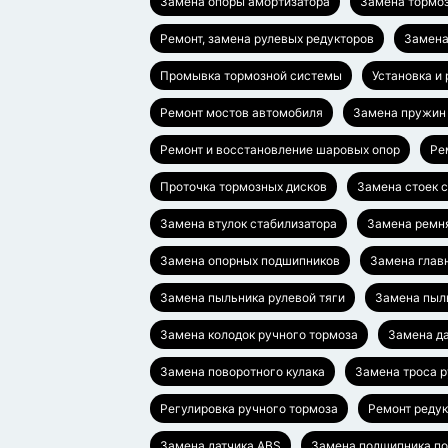
Замена опоры амортизатора
Замена тормоз
Ремонт, замена рулевых редукторов
Замена
Промывка тормозной системы
Установка и
Ремонт мостов автомобиля
Замена пружин
Ремонт и восстановление шаровых опор
Ре
Проточка тормозных дисков
Замена стоек 
Замена втулок стабилизатора
Замена ремн
Замена опорных подшипников
Замена глав
Замена пыльника рулевой тяги
Замена пыл
Замена колодок ручного тормоза
Замена да
Замена поворотного кулака
Замена троса 
Регулировка ручного тормоза
Ремонт редук
Замена датчика ABS
Замена подшипника п