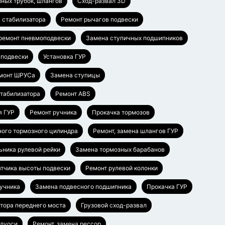
ных трубок, шлангов
Сход-развал 3D
 стабилизатора
Ремонт рычагов подвески
 ремонт пневмоподвески
Замена ступичных подшипников
 подвески
Установка ГУР
монт ШРУСа
Замена ступицы
стабилизатора
Ремонт ABS
я ГУР
Ремонт ручника
Прокачка тормозов
ного тормозного цилиндра
Ремонт, замена шлангов ГУР
ьника рулевой рейки
Замена тормозных барабанов
тчика высоты подвески
Ремонт рулевой колонки
ручника
Замена подвесного подшипника
Прокачка ГУР
тора переднего моста
Грузовой сход-развал
олуоси
Ремонт, замена рессор