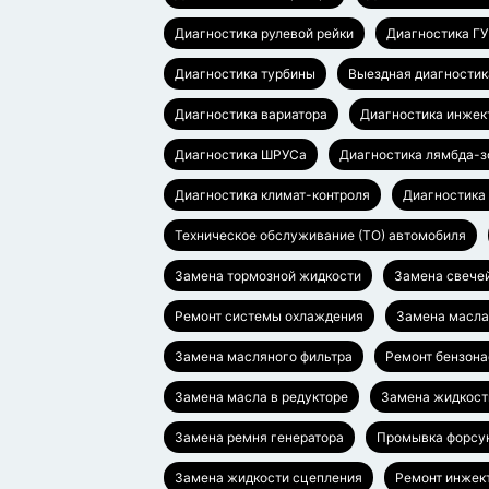
Диагностика рулевой рейки
Диагностика Г
Диагностика турбины
Выездная диагностик
Диагностика вариатора
Диагностика инжек
Диагностика ШРУСа
Диагностика лямбда-з
Диагностика климат-контроля
Диагностика
Техническое обслуживание (ТО) автомобиля
Замена тормозной жидкости
Замена свече
Ремонт системы охлаждения
Замена масл
Замена масляного фильтра
Ремонт бензона
Замена масла в редукторе
Замена жидкост
Замена ремня генератора
Промывка форсу
Замена жидкости сцепления
Ремонт инжек