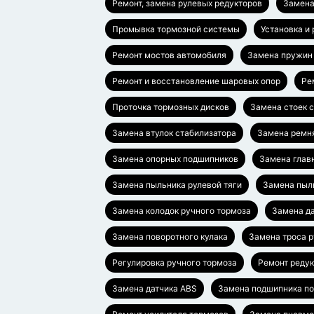
Ремонт, замена рулевых редукторов
Замена
Промывка тормозной системы
Установка и
Ремонт мостов автомобиля
Замена пружин
Ремонт и восстановление шаровых опор
Ре
Проточка тормозных дисков
Замена стоек 
Замена втулок стабилизатора
Замена ремн
Замена опорных подшипников
Замена глав
Замена пыльника рулевой тяги
Замена пыл
Замена колодок ручного тормоза
Замена да
Замена поворотного кулака
Замена троса 
Регулировка ручного тормоза
Ремонт редук
Замена датчика ABS
Замена подшипника п