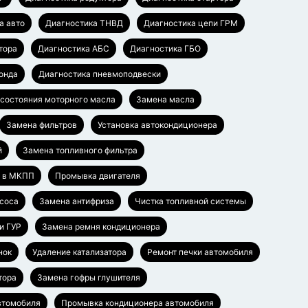
а авто
Диагностика ТНВД
Диагностика цепи ГРМ
тора
Диагностика АБС
Диагностика ГБО
онда
Диагностика пневмоподвески
 состояния моторного масла
Замена масла
Замена фильтров
Установка автокондиционера
й
Замена топливного фильтра
а в МКПП
Промывка двигателя
соса
Замена антифриза
Чистка топливной системы
и ГУР
Замена ремня кондиционера
нок
Удаление катализатора
Ремонт печки автомобиля
тора
Замена гофры глушителя
втомобиля
Промывка кондиционера автомобиля