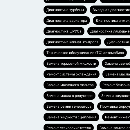
Диагностика турбины
Выездная диагностик
Диагностика вариатора
Диагностика инжек
Диагностика ШРУСа
Диагностика лямбда-з
Диагностика климат-контроля
Диагностика
Техническое обслуживание (ТО) автомобиля
Замена тормозной жидкости
Замена свече
Ремонт системы охлаждения
Замена масл
Замена масляного фильтра
Ремонт бензона
Замена масла в редукторе
Замена жидкост
Замена ремня генератора
Промывка форсу
Замена жидкости сцепления
Ремонт инжек
Ремонт стеклоочистителя
Замена замков а