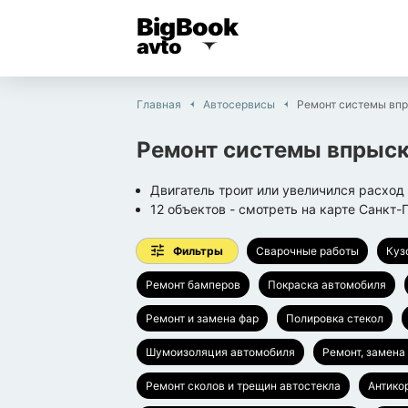
BigBook
avto
Главная
Автосервисы
Ремонт системы впр
Ремонт системы впрыс
Двигатель троит или увеличился расход
12
объектов
- смотреть на карте
Санкт-
Фильтры
Сварочные работы
Куз
Ремонт бамперов
Покраска автомобиля
Ремонт и замена фар
Полировка стекол
Шумоизоляция автомобиля
Ремонт, замена
Ремонт сколов и трещин автостекла
Антико