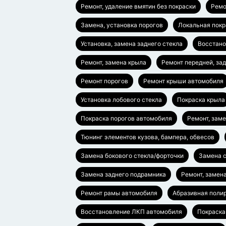
Ремонт, удаление вмятин без покраски
Ремо
Замена, установка порогов
Локальная покр
Установка, замена заднего стекла
Восстано
Ремонт, замена крыла
Ремонт передней, за
Ремонт порогов
Ремонт крыши автомобиля
Установка лобового стекла
Покраска крыла
Покраска порогов автомобиля
Ремонт, зам
Тюнинг элементов кузова, бампера, обвесов
Замена бокового стекла/форточки
Замена с
Замена заднего подрамника
Ремонт, замен
Ремонт рамы автомобиля
Абразивная полир
Восстановление ЛКП автомобиля
Покраска