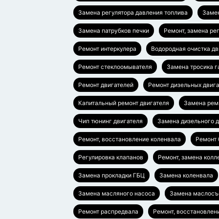
Замена регулятора давления топлива
Заме
Замена патрубков печки
Ремонт, замена ре
Ремонт интеркулера
Водородная очистка дв
Ремонт стеклоомывателя
Замена тросика г
Ремонт двигателей
Ремонт дизельных двиг
Капитальный ремонт двигателя
Замена рем
Чип тюнинг двигателя
Замена дизельного д
Ремонт, восстановление коленвала
Ремонт 
Регулировка клапанов
Ремонт, замена колл
Замена прокладки ГБЦ
Замена коленвала
Замена масляного насоса
Замена маслосъ
Ремонт распредвала
Ремонт, восстановлен