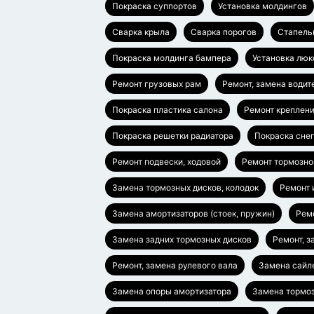
Покраска суппортов
Установка молдингов
Сварка крыла
Сварка порогов
Стапель
Покраска молдинга бампера
Установка люк
Ремонт грузовых рам
Ремонт, замена водит
Покраска пластика салона
Ремонт креплен
Покраска решетки радиатора
Покраска сне
Ремонт подвески, ходовой
Ремонт тормозно
Замена тормозных дисков, колодок
Ремонт 
Замена амортизаторов (стоек, пружин)
Ремо
Замена задних тормозных дисков
Ремонт, з
Ремонт, замена рулевого вала
Замена сайл
Замена опоры амортизатора
Замена тормоз