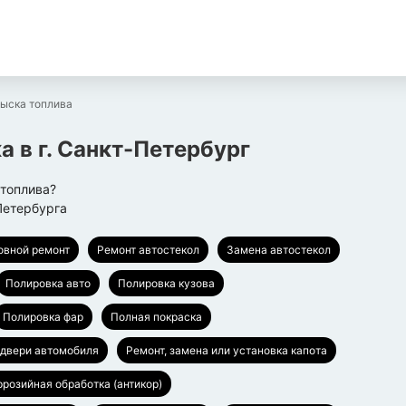
ыска топлива
ка
в г.
Санкт-Петербург
 топлива?
Петербурга
овной ремонт
Ремонт автостекол
Замена автостекол
Полировка авто
Полировка кузова
Полировка фар
Полная покраска
 двери автомобиля
Ремонт, замена или установка капота
ррозийная обработка (антикор)