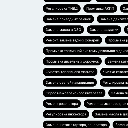
Регулировка ТНВД
Промывка АКПП
За
Замена приводных ремней
Замена двигател
Замена масла в DSG
Замена раздатки
Ремонт, замена задних фонарей
Промывка р
Промывка топливной системы дизельного двиг
Промывка дизельных форсунок
Замена кат
Очистка топливного фильтра
Чистка катали
Замена свечей накаливания
Регулировка п
Сброс межсервисного интервала
Замена п
Ремонт резонатора
Ремонт замка передних 
Регулировка инжектора
Замена масла в д
Замена щеток стартера, генератора
Замена