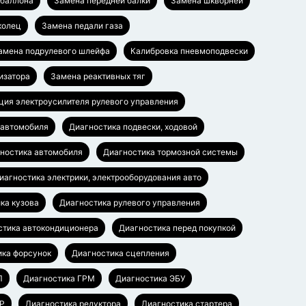
баллона
Замена передней балки
Замена шкворней
колец
Замена педали газа
амена подрулевого шлейфа
Калибровка пневмоподвески
изатора
Замена реактивных тяг
ция электроусилителя рулевого управления
 автомобиля
Диагностика подвески, ходовой
ностика автомобиля
Диагностика тормозной системы
иагностика электрики, электрооборудования авто
ка кузова
Диагностика рулевого управления
стика автокондиционера
Диагностика перед покупкой
ика форсунок
Диагностика сцепления
П
Диагностика ГРМ
Диагностика ЭБУ
УР
Диагностика редуктора
Диагностика стартера