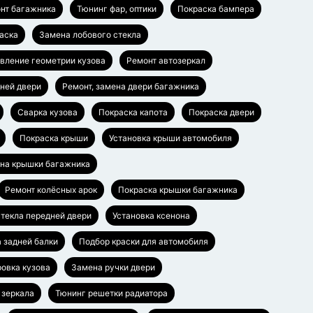
нт багажника
Тюнинг фар, оптики
Покраска бампера
аска
Замена лобового стекла
вление геометрии кузова
Ремонт автозеркал
дней двери
Ремонт, замена двери багажника
Сварка кузова
Покраска капота
Покраска двери
Покраска крыши
Установка крыши автомобиля
ена крышки багажника
Ремонт колёсных арок
Покраска крышки багажника
текла передней двери
Установка ксенона
а задней балки
Подбор краски для автомобиля
овка кузова
Замена ручки двери
 зеркала
Тюнинг решетки радиатора