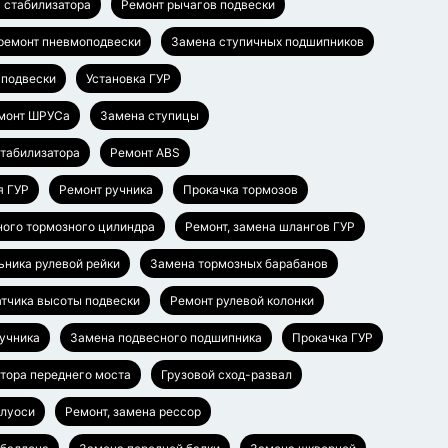
 стабилизатора
Ремонт рычагов подвески
 ремонт пневмоподвески
Замена ступичных подшипников
 подвески
Установка ГУР
монт ШРУСа
Замена ступицы
стабилизатора
Ремонт ABS
я ГУР
Ремонт ручника
Прокачка тормозов
ного тормозного цилиндра
Ремонт, замена шлангов ГУР
ьника рулевой рейки
Замена тормозных барабанов
тчика высоты подвески
Ремонт рулевой колонки
ручника
Замена подвесного подшипника
Прокачка ГУР
тора переднего моста
Грузовой сход-развал
олуоси
Ремонт, замена рессор