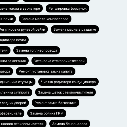
мена масла в вариаторе
Регулировка форсунок
я печки
Замена масла компрессора
Регулировка рулевой рейки
Замена масла в раздатке
адиатора печки
ателя
Замена топливопровода
ушки зажигания
Установка стеклоочистителей
затора
Ремонт, установка замка капота
одшипника ступицы
Чистка радиатора кондиционера
ыльника суппорта
Замена щеток стеклоочистителя
и задних дверей
Ремонт замка багажника
ифференциале
Замена ролика ГРМ
 насоса стеклоомывателя
Замена бензонасоса