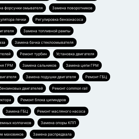
на форсунки омывателя
Замена поворотников
гулятора печки
Регулировка бензонасоса
игателя
Замена топливной рампы
аза
Замена бачка стеклоомывателя
ателей
Ремонт турбин
Установка двигателя
ня ГРМ
Замена сальников
Замена цепи ГРМ
вигателя
Замена подушки двигателя
Ремонт ГБЦ
бензиновых двигателей
Ремонт common rail
ектора
Ремонт блока цилиндров
Замена ГБЦ
Ремонт масляного насоса
емных колпачков
Замена опоры КПП
ие маховиков
Замена распредвала