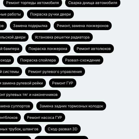
Ремонт торпеды автомобиля
Сварка днища автомобиля
ные работы
Покраска ручки двери
ов
Замена подкрылка
Ремонт, замена лонжеронов
ельской двери
Установка решетки радиатора
ий бампера
Покраска лонжерона
Ремонт автолюков
гохода
Покраска спойлера
Развал-схождение
й системы
Ремонт рулевого управления
и замена рулевой рейки
Ремонт ГУР
нт рулевых тяг и наконечников
амена суппортов
Замена задних тормозных колодок
ентблоков
Ремонт насоса ГУР
ных трубок, шлангов
Сход-развал 3D