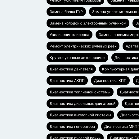
Ремонт усилителя тормозов
Замена пневмо
Замена бачка ГУР
Замена уплотнительных 
Замена колодок с электронным ручником
З
Увеличение клиренса
Замена пневмоаморт
Ремонт электрических рулевых реек
Адапта
Круглосуточные автосервисы
Диагностика
Диагностика двигателя
Компьютерная диаг
Диагностика АКПП
Диагностика КПП
Д
Диагностика топливной системы
Диагности
Диагностика дизельных двигателей
Диагно
Диагностика выхлопной системы
Диагност
Диагностика генератора
Диагностика МКП
Диагностика рулевой рейки
Диагностика Г