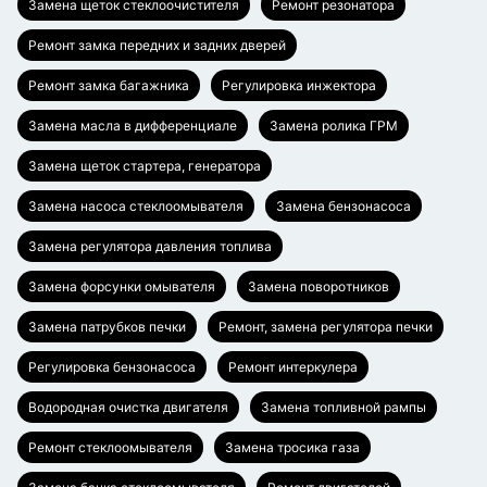
Замена щеток стеклоочистителя
Ремонт резонатора
Ремонт замка передних и задних дверей
Ремонт замка багажника
Регулировка инжектора
Замена масла в дифференциале
Замена ролика ГРМ
Замена щеток стартера, генератора
Замена насоса стеклоомывателя
Замена бензонасоса
Замена регулятора давления топлива
Замена форсунки омывателя
Замена поворотников
Замена патрубков печки
Ремонт, замена регулятора печки
Регулировка бензонасоса
Ремонт интеркулера
Водородная очистка двигателя
Замена топливной рампы
Ремонт стеклоомывателя
Замена тросика газа