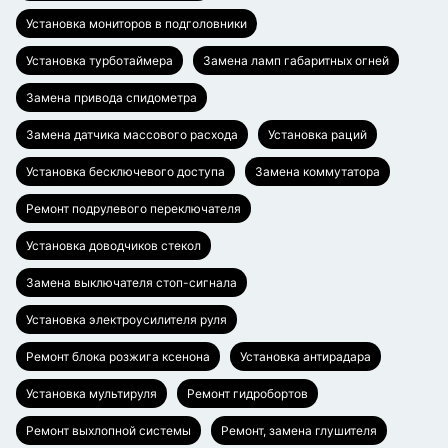
Установка мониторов в подголовники
Установка турботаймера
Замена ламп габаритных огней
Замена привода спидометра
Замена датчика массового расхода
Установка раций
Установка бесключевого доступа
Замена коммутатора
Ремонт подрулевого переключателя
Установка доводчиков стекол
Замена выключателя стоп-сигнала
Установка электроусилителя руля
Ремонт блока розжига ксенона
Установка антирадара
Установка мультируля
Ремонт гидробортов
Ремонт выхлопной системы
Ремонт, замена глушителя