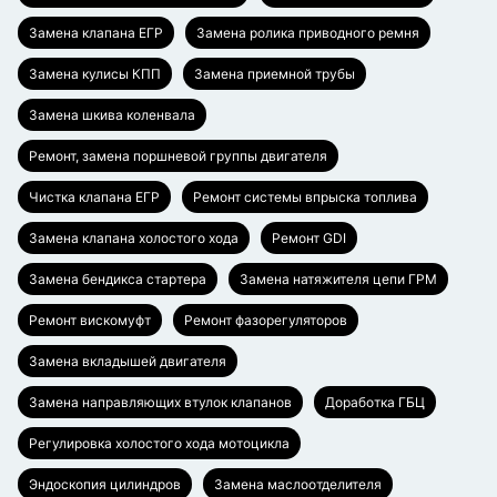
Замена клапана ЕГР
Замена ролика приводного ремня
Замена кулисы КПП
Замена приемной трубы
Замена шкива коленвала
Ремонт, замена поршневой группы двигателя
Чистка клапана ЕГР
Ремонт системы впрыска топлива
Замена клапана холостого хода
Ремонт GDI
Замена бендикса стартера
Замена натяжителя цепи ГРМ
Ремонт вискомуфт
Ремонт фазорегуляторов
Замена вкладышей двигателя
Замена направляющих втулок клапанов
Доработка ГБЦ
Регулировка холостого хода мотоцикла
Эндоскопия цилиндров
Замена маслоотделителя