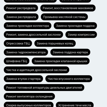
Ремонт распредвала
Ремонт, восстановление маховиков
Замена распредвала
Промывка масляной системы
Замена прокладки коллектора
Замена прокладки поддона
Ремонт, замена дроссельной заслонки
Замер компрессии
Опрессовка ГБЦ
Замена поршневых колец
Замена гидрокомпенсатора
Замена поддона картера
Шлифовка ГБЦ
Замена прокладки клапанной крышки
Чистка и адаптация дроссельной заслонки
Замена втулок стартера
Чистка впускного коллектора
Ремонт топливной аппаратуры дизельных двигателей
Ремонт вентилятора охлаждения
Сварка выпускных коллекторов
Устранение течи масла