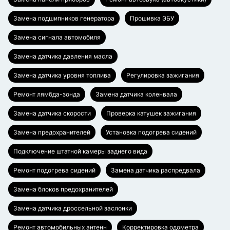
Замена подшипников генератора
Прошивка ЭБУ
Замена сигнала автомобиля
Замена датчика давления масла
Замена датчика уровня топлива
Регулировка зажигания
Ремонт лямбда-зонда
Замена датчика коленвала
Замена датчика скорости
Проверка катушек зажигания
Замена предохранителей
Установка подогрева сидений
Подключение штатной камеры заднего вида
Ремонт подогрева сидений
Замена датчика распредвала
Замена блоков предохранителей
Замена датчика дроссельной заслонки
Ремонт автомобильных антенн
Корректировка одометра