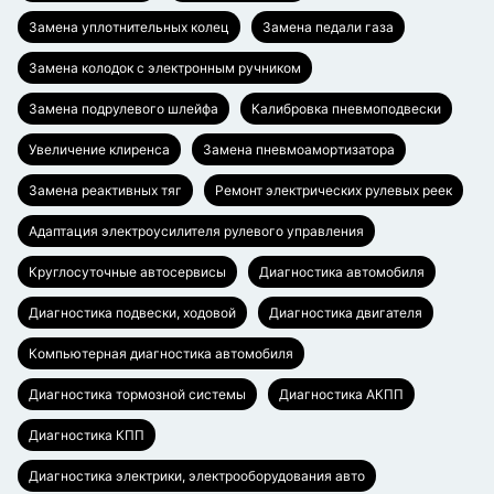
Замена уплотнительных колец
Замена педали газа
Замена колодок с электронным ручником
Замена подрулевого шлейфа
Калибровка пневмоподвески
Увеличение клиренса
Замена пневмоамортизатора
Замена реактивных тяг
Ремонт электрических рулевых реек
Адаптация электроусилителя рулевого управления
Круглосуточные автосервисы
Диагностика автомобиля
Диагностика подвески, ходовой
Диагностика двигателя
Компьютерная диагностика автомобиля
Диагностика тормозной системы
Диагностика АКПП
Диагностика КПП
Диагностика электрики, электрооборудования авто