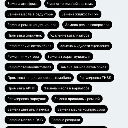
Замена антифриза
Чистка топливной системы
Замена масла в редукторе
Замена жидкости ГУР
Замена ремня кондиционера
Замена ремня генератора
Промывка форсунок
Удаление катализатора
Ремонт печки автомобиля
Замена жидкости сцепления
Ремонт инжектора
Замена гофры глушителя
Ремонт стеклоочистителя
Замена замков автомобиля
Промывка кондиционера автомобиля
Регулировка ТНВД
Промывка АКПП
Замена масла в вариаторе
Регулировка форсунок
Замена приводных ремней
Замена двигателя печки
Замена масла компрессора
Замена масла в DSG
Замена раздатки