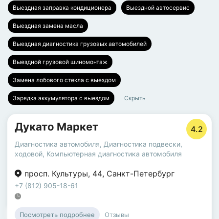
Выездная заправка кондиционера
Выездной автосервис
Выездная замена масла
Выездная диагностика грузовых автомобилей
Выездной грузовой шиномонтаж
Замена лобового стекла с выездом
Зарядка аккумулятора с выездом
Скрыть
Дукато Маркет
4.2
Диагностика автомобиля
,
Диагностика подвески,
ходовой
,
Компьютерная диагностика автомобиля
просп. Культуры
,
44
,
Санкт-Петербург
+7 (812) 905-18-61
Отзывы
Посмотреть подробнее