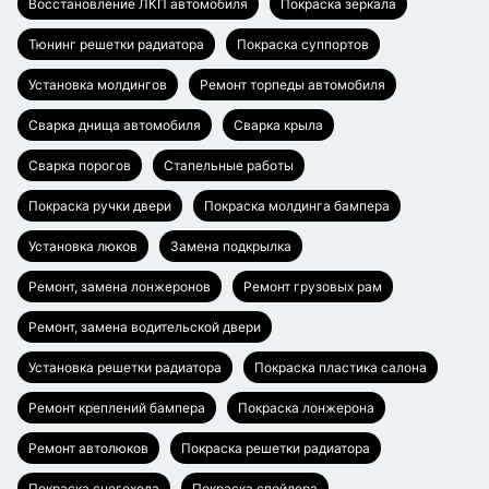
Восстановление ЛКП автомобиля
Покраска зеркала
Тюнинг решетки радиатора
Покраска суппортов
Установка молдингов
Ремонт торпеды автомобиля
Сварка днища автомобиля
Сварка крыла
Сварка порогов
Стапельные работы
Покраска ручки двери
Покраска молдинга бампера
Установка люков
Замена подкрылка
Ремонт, замена лонжеронов
Ремонт грузовых рам
Ремонт, замена водительской двери
Установка решетки радиатора
Покраска пластика салона
Ремонт креплений бампера
Покраска лонжерона
Ремонт автолюков
Покраска решетки радиатора
Покраска снегохода
Покраска спойлера