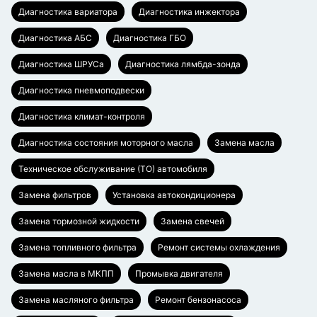
Диагностика вариатора
Диагностика инжектора
Диагностика АБС
Диагностика ГБО
Диагностика ШРУСа
Диагностика лямбда-зонда
Диагностика пневмоподвески
Диагностика климат-контроля
Диагностика состояния моторного масла
Замена масла
Техническое обслуживание (ТО) автомобиля
Замена фильтров
Установка автокондиционера
Замена тормозной жидкости
Замена свечей
Замена топливного фильтра
Ремонт системы охлаждения
Замена масла в МКПП
Промывка двигателя
Замена масляного фильтра
Ремонт бензонасоса