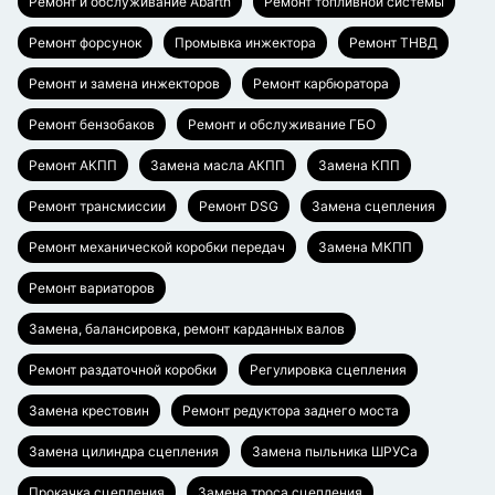
Ремонт и обслуживание Abarth
Ремонт топливной системы
Ремонт форсунок
Промывка инжектора
Ремонт ТНВД
Ремонт и замена инжекторов
Ремонт карбюратора
Ремонт бензобаков
Ремонт и обслуживание ГБО
Ремонт АКПП
Замена масла АКПП
Замена КПП
Ремонт трансмиссии
Ремонт DSG
Замена сцепления
Ремонт механической коробки передач
Замена МКПП
Ремонт вариаторов
Замена, балансировка, ремонт карданных валов
Ремонт раздаточной коробки
Регулировка сцепления
Замена крестовин
Ремонт редуктора заднего моста
Замена цилиндра сцепления
Замена пыльника ШРУСа
Прокачка сцепления
Замена троса сцепления