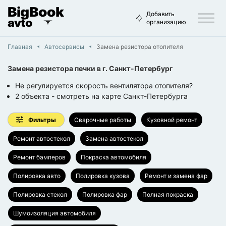
BigBook
Добавить
avto
организацию
Главная
Автосервисы
Замена резистора отопителя
Замена резистора печки
в г.
Санкт-Петербург
Не регулируется скорость вентилятора отопителя?
2
объекта
- смотреть на карте
Санкт-Петербурга
Фильтры
Сварочные работы
Кузовной ремонт
Ремонт автостекол
Замена автостекол
Ремонт бамперов
Покраска автомобиля
Полировка авто
Полировка кузова
Ремонт и замена фар
Полировка стекол
Полировка фар
Полная покраска
Шумоизоляция автомобиля