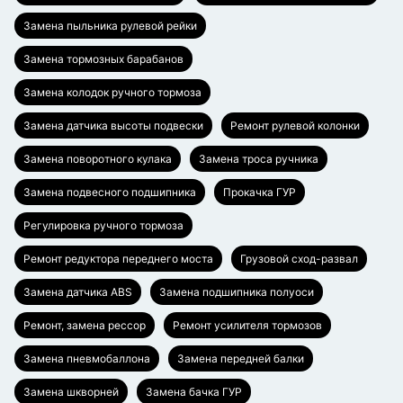
Замена пыльника рулевой рейки
Замена тормозных барабанов
Замена колодок ручного тормоза
Замена датчика высоты подвески
Ремонт рулевой колонки
Замена поворотного кулака
Замена троса ручника
Замена подвесного подшипника
Прокачка ГУР
Регулировка ручного тормоза
Ремонт редуктора переднего моста
Грузовой сход-развал
Замена датчика ABS
Замена подшипника полуоси
Ремонт, замена рессор
Ремонт усилителя тормозов
Замена пневмобаллона
Замена передней балки
Замена шкворней
Замена бачка ГУР