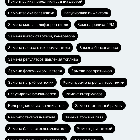
Ремонт замка передних и задних дверей
Ремонт замка багажника
Регулировка инжектора
Замена масла в дифференциале
Замена ролика ГРМ
Замена щеток стартера, генератора
Замена насоса стеклоомывателя
Замена бензонасоса
Замена регулятора давления топлива
Замена форсунки омывателя
Замена поворотников
Замена патрубков печки
Ремонт, замена регулятора печки
Регулировка бензонасоса
Ремонт интеркулера
Водородная очистка двигателя
Замена топливной рампы
Ремонт стеклоомывателя
Замена тросика газа
Замена бачка стеклоомывателя
Ремонт двигателей