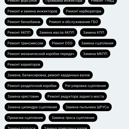
Ремонт форсунок
Промывка инжектора
Ремонт ТНВД
Ремонт и замена инжекторов
Ремонт карбюратора
Ремонт бензобаков
Ремонт и обслуживание ГБО
Ремонт АКПП
Замена масла АКПП
Замена КПП
Ремонт трансмиссии
Ремонт DSG
Замена сцепления
Ремонт механической коробки передач
Замена МКПП
Ремонт вариаторов
Замена, балансировка, ремонт карданных валов
Ремонт раздаточной коробки
Регулировка сцепления
Замена крестовин
Ремонт редуктора заднего моста
Замена цилиндра сцепления
Замена пыльника ШРУСа
Прокачка сцепления
Замена троса сцепления
Замена полуоси
Замена приводных валов