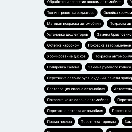
Обработка и покрытие воском автомобиля
Тюнинг решетки радиатора
Оклейка хромом
Матовая покраска автомобиля
Покраска ав
Установка дефлекторов
Замена брызговико
Оклейка карбоном
Покраска авто хамелеон
Хромирование дисков
Покраска автомобил
Полировка салона
Замена рулевого колеса
Перетяжка салона: руля, сидений, панели прибо
Реставрация салона автомобиля
Автоател
Покраска кожи салона автомобиля
Перетяж
Перетяжка потолка автомобиля
Перетяжка
Пошив чехлов
Перетяжка торпеды
Зам