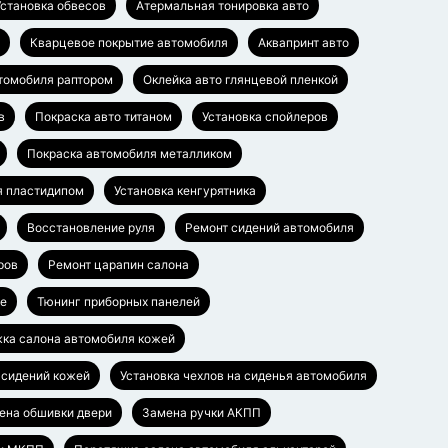
Установка обвесов
Атермальная тонировка авто
Кварцевое покрытие автомобиля
Аквапринт авто
томобиля раптором
Оклейка авто глянцевой пленкой
в
Покраска авто титаном
Установка спойлеров
Покраска автомобиля металликом
я пластидипом
Установка кенгурятника
Восстановление руля
Ремонт сидений автомобиля
ров
Ремонт царапин салона
ье
Тюнинг приборных панелей
ка салона автомобиля кожей
 сидений кожей
Установка чехлов на сиденья автомобиля
ена обшивки двери
Замена ручки АКПП