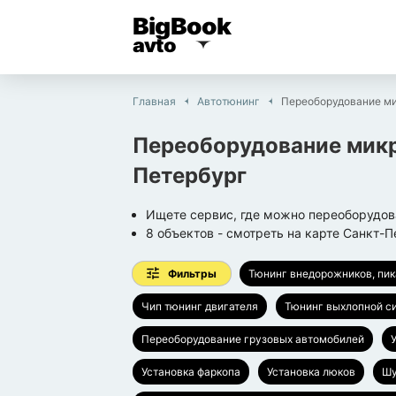
BigBook
avto
Главная
Автотюнинг
Переоборудование м
Переоборудование мик
Петербург
Ищете сервис, где можно переоборудов
8
объектов
- смотреть на карте
Санкт-П
Фильтры
Тюнинг внедорожников, пи
Чип тюнинг двигателя
Тюнинг выхлопной с
Переоборудование грузовых автомобилей
Установка фаркопа
Установка люков
Шу