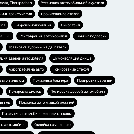
asto, Eberspacher)
Установка автомобильной акустики
нинг трансмиссии
Бронирование стекол
иля
Виброшумоизоляция
Диностенд
ка ГБЦ
Реставрация автомобилей
Тюнинг подвески
Установка турбины на двигатель
ция дверей автомобиля
Шумоизоляция днища
Аэрография на авто
Тонирование стекол
 авто винилом
Полировка бампера
Полировка царапин
Полировка дисков
Полировка дверей автомобиля
лингов
Покраска авто жидкой резиной
Покрытие автомобиля жидким стеклом
 с автомобиля
Оклейка крыши авто