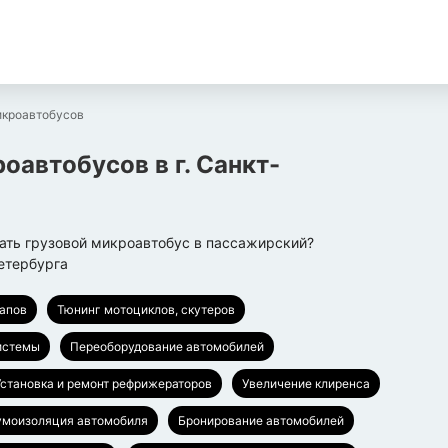
икроавтобусов
роавтобусов
в г.
Санкт-
ать грузовой микроавтобус в пассажирский?
етербурга
капов
Тюнинг мотоциклов, скутеров
истемы
Переоборудование автомобилей
Установка и ремонт рефрижераторов
Увеличение клиренса
моизоляция автомобиля
Бронирование автомобилей