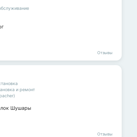
 обслуживание
рг
Отзывы
становка
ановка и ремонт
pacher)
ёлок Шушары
Отзывы