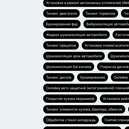
Установка и ремонт автономных отопителей (Web
Тюнинг двигателя
Тюнинг тормозов
Тю
Бронирование фар
Виброизоляция автомоб
Жидкая шумоизоляция автомобиля
Расточ
Тюнинг прицепов
Установка пламегасителя
Шумоизоляция арок автомобиля
Шумоизоля
Шумоизоляция багажника
Покраска дисков
Тюнинг дисков
Хромирование
Оклейка
Оклейка авто защитной (антигравийной) пленкой
Покрытие кузова керамикой
Установка рей
Тюнинг элементов кузова, бампера, обвесов
Обработка стекол антидождь
Снятие пленки