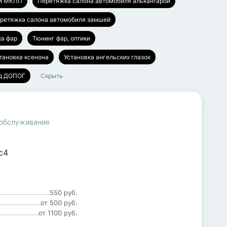
ки МКПП
Перетяжка салона автомобиля алькантарой
ретяжка салона автомобиля замшей
ка фар
Тюнинг фар, оптики
тановка ксенона
Установка ангельских глазок
од ДОПОГ
Скрыть
 обслуживание
с4
550 руб.
от 500 руб.
от 1100 руб.