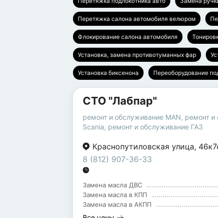
Перетяжка подлокотника авто
Замена руч
Перетяжка салона автомобиля велюром
Пе
Флокирование салона автомобиля
Тониров
Установка, замена противотуманных фар
Ус
Установка биксенона
Переоборудование п
СТО "Лабпар"
ремонт и обслуживание MAN
,
ремонт и
Scania
,
ремонт и обслуживание ГАЗ
Краснопутиловская улица
,
46к7
8 (812) 907-36-33
Замена масла ДВС
Замена масла в КПП
Замена масла в АКПП
Все цены