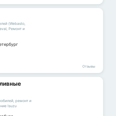
елей (Webasto,
aval
,
Ремонт и
етербург
Отзывы
пливные
мобилей
,
ремонт и
ние Isuzu