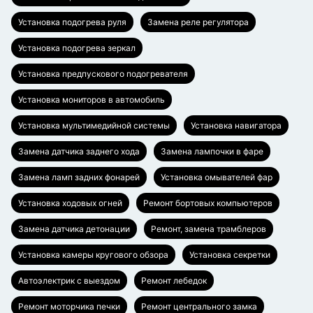
Установка подогрева руля
Замена реле регулятора
Установка подогрева зеркал
Установка предпускового подогревателя
Установка мониторов в автомобиль
Установка мультимедийной системы
Установка навигатора
Замена датчика заднего хода
Замена лампочки в фаре
Замена ламп задних фонарей
Установка омывателей фар
Установка ходовых огней
Ремонт бортовых компьютеров
Замена датчика детонации
Ремонт, замена трамблеров
Установка камеры кругового обзора
Установка секретки
Автоэлектрик с выездом
Ремонт лебедок
Ремонт моторчика печки
Ремонт центрального замка