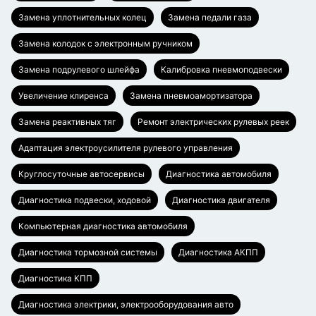
Замена уплотнительных колец
Замена педали газа
Замена колодок с электронным ручником
Замена подрулевого шлейфа
Калибровка пневмоподвески
Увеличение клиренса
Замена пневмоамортизатора
Замена реактивных тяг
Ремонт электрических рулевых реек
Адаптация электроусилителя рулевого управления
Круглосуточные автосервисы
Диагностика автомобиля
Диагностика подвески, ходовой
Диагностика двигателя
Компьютерная диагностика автомобиля
Диагностика тормозной системы
Диагностика АКПП
Диагностика КПП
Диагностика электрики, электрооборудования авто