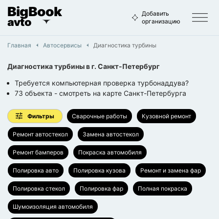
BigBook
Добавить
avto
организацию
Главная
Автосервисы
Диагностика турбины
Диагностика турбины
в г.
Санкт-Петербург
Требуется компьютерная проверка турбонаддува?
73
объекта
- смотреть на карте
Санкт-Петербурга
Фильтры
Сварочные работы
Кузовной ремонт
Ремонт автостекол
Замена автостекол
Ремонт бамперов
Покраска автомобиля
Полировка авто
Полировка кузова
Ремонт и замена фар
Полировка стекол
Полировка фар
Полная покраска
Шумоизоляция автомобиля