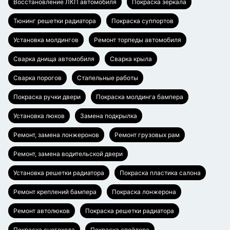
Восстановление ЛКП автомобиля
Покраска зеркала
Тюнинг решетки радиатора
Покраска суппортов
Установка молдингов
Ремонт торпеды автомобиля
Сварка днища автомобиля
Сварка крыла
Сварка порогов
Стапельные работы
Покраска ручки двери
Покраска молдинга бампера
Установка люков
Замена подкрылка
Ремонт, замена лонжеронов
Ремонт грузовых рам
Ремонт, замена водительской двери
Установка решетки радиатора
Покраска пластика салона
Ремонт креплений бампера
Покраска лонжерона
Ремонт автолюков
Покраска решетки радиатора
Покраска снегохода
Покраска спойлера