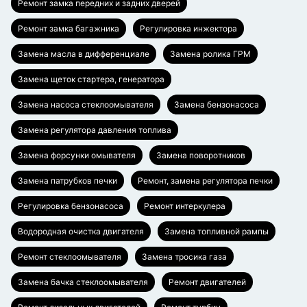
Ремонт замка передних и задних дверей
Ремонт замка багажника
Регулировка инжектора
Замена масла в дифференциале
Замена ролика ГРМ
Замена щеток стартера, генератора
Замена насоса стеклоомывателя
Замена бензонасоса
Замена регулятора давления топлива
Замена форсунки омывателя
Замена поворотников
Замена патрубков печки
Ремонт, замена регулятора печки
Регулировка бензонасоса
Ремонт интеркулера
Водородная очистка двигателя
Замена топливной рампы
Ремонт стеклоомывателя
Замена тросика газа
Замена бачка стеклоомывателя
Ремонт двигателей