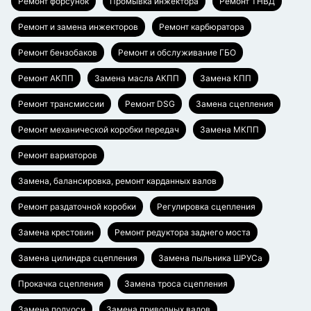
Ремонт форсунок
Промывка инжектора
Ремонт ТНВД
Ремонт и замена инжекторов
Ремонт карбюратора
Ремонт бензобаков
Ремонт и обслуживание ГБО
Ремонт АКПП
Замена масла АКПП
Замена КПП
Ремонт трансмиссии
Ремонт DSG
Замена сцепления
Ремонт механической коробки передач
Замена МКПП
Ремонт вариаторов
Замена, балансировка, ремонт карданных валов
Ремонт раздаточной коробки
Регулировка сцепления
Замена крестовин
Ремонт редуктора заднего моста
Замена цилиндра сцепления
Замена пыльника ШРУСа
Прокачка сцепления
Замена троса сцепления
Замена полуоси
Замена приводных валов