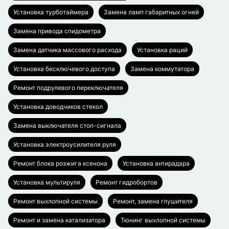
Установка турботаймера
Замена ламп габаритных огней
Замена привода спидометра
Замена датчика массового расхода
Установка раций
Установка бесключевого доступа
Замена коммутатора
Ремонт подрулевого переключателя
Установка доводчиков стекол
Замена выключателя стоп-сигнала
Установка электроусилителя руля
Ремонт блока розжига ксенона
Установка антирадара
Установка мультируля
Ремонт гидробортов
Ремонт выхлопной системы
Ремонт, замена глушителя
Ремонт и замена катализатора
Тюнинг выхлопной системы