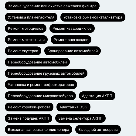
Замена, удаление или очистка сажевого фильтра
Установка пламегасителя
Установка обманки катализатора
Ремонт мотоциклов
Ремонт квадроциклов
Ремонт мототехники
Ремонт снегоходов
Ремонт скутеров
Бронирование автомобилей
Переоборудование автомобилей
Переоборудование грузовых автомобилей
Установка и ремонт рефрижераторов
Переоборудование микроавтобусов
Адаптация АКПП
Ремонт коробки-робота
Адаптация DSG
Замена подушек АКПП
Замена селектора АКПП
Выездная заправка кондиционера
Выездной автосервис