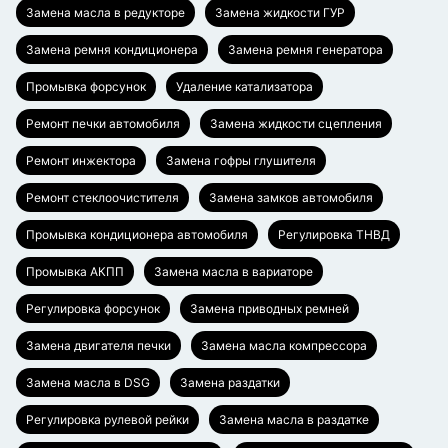
Замена масла в редукторе
Замена жидкости ГУР
Замена ремня кондиционера
Замена ремня генератора
Промывка форсунок
Удаление катализатора
Ремонт печки автомобиля
Замена жидкости сцепления
Ремонт инжектора
Замена гофры глушителя
Ремонт стеклоочистителя
Замена замков автомобиля
Промывка кондиционера автомобиля
Регулировка ТНВД
Промывка АКПП
Замена масла в вариаторе
Регулировка форсунок
Замена приводных ремней
Замена двигателя печки
Замена масла компрессора
Замена масла в DSG
Замена раздатки
Регулировка рулевой рейки
Замена масла в раздатке