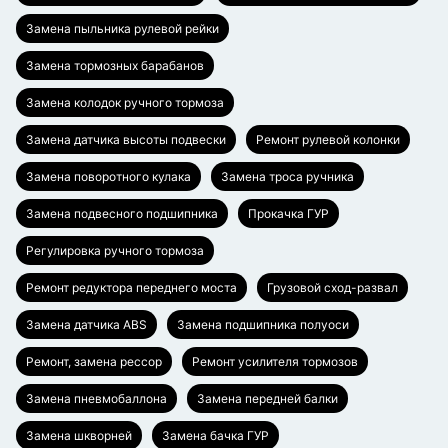
Замена пыльника рулевой рейки
Замена тормозных барабанов
Замена колодок ручного тормоза
Замена датчика высоты подвески
Ремонт рулевой колонки
Замена поворотного кулака
Замена троса ручника
Замена подвесного подшипника
Прокачка ГУР
Регулировка ручного тормоза
Ремонт редуктора переднего моста
Грузовой сход-развал
Замена датчика ABS
Замена подшипника полуоси
Ремонт, замена рессор
Ремонт усилителя тормозов
Замена пневмобаллона
Замена передней балки
Замена шкворней
Замена бачка ГУР