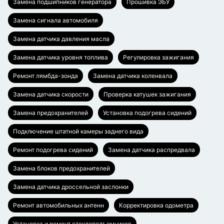
Замена подшипников генератора
Прошивка ЭБУ
Замена сигнала автомобиля
Замена датчика давления масла
Замена датчика уровня топлива
Регулировка зажигания
Ремонт лямбда-зонда
Замена датчика коленвала
Замена датчика скорости
Проверка катушек зажигания
Замена предохранителей
Установка подогрева сидений
Подключение штатной камеры заднего вида
Ремонт подогрева сидений
Замена датчика распредвала
Замена блоков предохранителей
Замена датчика дроссельной заслонки
Ремонт автомобильных антенн
Корректировка одометра
Установка и ремонт стеклоподъемников