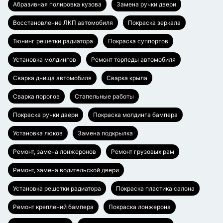
Абразивная полировка кузова
Замена ручки двери
Восстановление ЛКП автомобиля
Покраска зеркала
Тюнинг решетки радиатора
Покраска суппортов
Установка молдингов
Ремонт торпеды автомобиля
Сварка днища автомобиля
Сварка крыла
Сварка порогов
Стапельные работы
Покраска ручки двери
Покраска молдинга бампера
Установка люков
Замена подкрылка
Ремонт, замена лонжеронов
Ремонт грузовых рам
Ремонт, замена водительской двери
Установка решетки радиатора
Покраска пластика салона
Ремонт креплений бампера
Покраска лонжерона