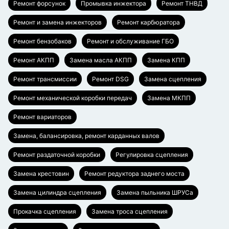
Ремонт форсунок
Промывка инжектора
Ремонт ТНВД
Ремонт и замена инжекторов
Ремонт карбюратора
Ремонт бензобаков
Ремонт и обслуживание ГБО
Ремонт АКПП
Замена масла АКПП
Замена КПП
Ремонт трансмиссии
Ремонт DSG
Замена сцепления
Ремонт механической коробки передач
Замена МКПП
Ремонт вариаторов
Замена, балансировка, ремонт карданных валов
Ремонт раздаточной коробки
Регулировка сцепления
Замена крестовин
Ремонт редуктора заднего моста
Замена цилиндра сцепления
Замена пыльника ШРУСа
Прокачка сцепления
Замена троса сцепления