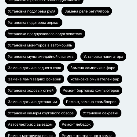
Установка подогрева руля
Замена реле регулятора
Установка подогрева зеркал
Установка предпускового подогревателя
Установка мониторов в автомобиль
Установка мультимедийной системы
Установка навигатора
Замена датчика заднего хода
Замена лампочки в фаре
Замена ламп задних фонарей
Установка омывателей фар
Установка ходовых огней
Ремонт бортовых компьютеров
Замена датчика детонации
Ремонт, замена трамблеров
Установка камеры кругового обзора
Установка секретки
Автоэлектрик с выездом
Ремонт лебедок
Ремонт моторчика печки
Ремонт центрального замка