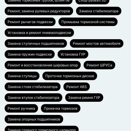
Замена тормозных трубок, шлангов
Сход-развал 3D
Ремонт, замена рулевых редукторов
Замена стабилизатора
Ремонт рычагов подвески
Промывка тормозной системы
Установка и ремонт пневмоподвески
Замена ступичных подшипников
Ремонт мостов автомобиля
Замена пружин подвески
Установка ГУР
Ремонт и восстановление шаровых опор
Ремонт ШРУСа
Замена ступицы
Проточка тормозных дисков
Замена стоек стабилизатора
Ремонт ABS
Замена втулок стабилизатора
Замена ремня ГУР
Ремонт ручника
Прокачка тормозов
Замена опорных подшипников
Замена главного тормозного цилиндра