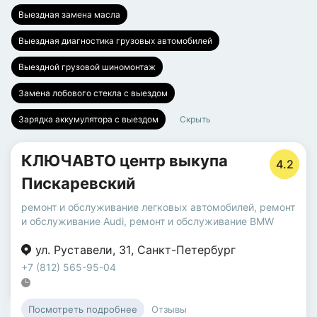
Выездная замена масла
Выездная диагностика грузовых автомобилей
Выездной грузовой шиномонтаж
Замена лобового стекла с выездом
Зарядка аккумулятора с выездом
Скрыть
КЛЮЧАВТО центр выкупа
4.2
Пискаревский
ремонт и обслуживание легковых автомобилей
,
ремонт
и обслуживание Audi
,
ремонт и обслуживание BMW
ул. Руставели
,
31
,
Санкт-Петербург
+7 (812) 565-95-04
Отзывы
Посмотреть подробнее