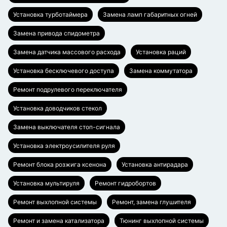
Установка турботаймера
Замена ламп габаритных огней
Замена привода спидометра
Замена датчика массового расхода
Установка раций
Установка бесключевого доступа
Замена коммутатора
Ремонт подрулевого переключателя
Установка доводчиков стекол
Замена выключателя стоп-сигнала
Установка электроусилителя руля
Ремонт блока розжига ксенона
Установка антирадара
Установка мультируля
Ремонт гидробортов
Ремонт выхлопной системы
Ремонт, замена глушителя
Ремонт и замена катализатора
Тюнинг выхлопной системы