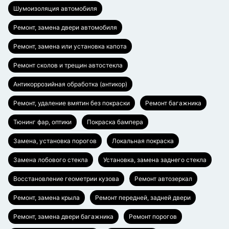
Шумоизоляция автомобиля
Ремонт, замена двери автомобиля
Ремонт, замена или установка капота
Ремонт сколов и трещин автостекла
Антикоррозийная обработка (антикор)
Ремонт, удаление вмятин без покраски
Ремонт багажника
Тюнинг фар, оптики
Покраска бампера
Замена, установка порогов
Локальная покраска
Замена лобового стекла
Установка, замена заднего стекла
Восстановление геометрии кузова
Ремонт автозеркал
Ремонт, замена крыла
Ремонт передней, задней двери
Ремонт, замена двери багажника
Ремонт порогов