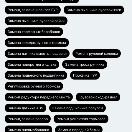
Ремонт, замена шлангов ГУР
Замена пыльника рулевой тяги
Замена пыльника рулевой рейки
Замена тормозных барабанов
Замена колодок ручного тормоза
Замена датчика высоты подвески
Ремонт рулевой колонки
Замена поворотного кулака
Замена троса ручника
Замена подвесного подшипника
Прокачка ГУР
Регулировка ручного тормоза
Ремонт редуктора переднего моста
Грузовой сход-развал
Замена датчика ABS
Замена подшипника полуоси
Ремонт, замена рессор
Ремонт усилителя тормозов
Замена пневмобаллона
Замена передней балки