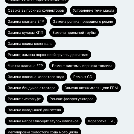
Сварка выпускных коллекторов
Устранение течи масла
Замена клапана ЕГР
Замена ролика приводного ремня
Замена кулисы КПП
Замена приемной трубы
Замена шкива коленвала
Ремонт, замена поршневой группы двигателя
Чистка клапана ЕГР
Ремонт системы впрыска топлива
Замена клапана холостого хода
Ремонт GDI
Замена бендикса стартера
Замена натяжителя цепи ГРМ
Ремонт вискомуфт
Ремонт фазорегуляторов
Замена вкладышей двигателя
Замена направляющих втулок клапанов
Доработка ГБЦ
Регулировка холостого хода мотоцикла