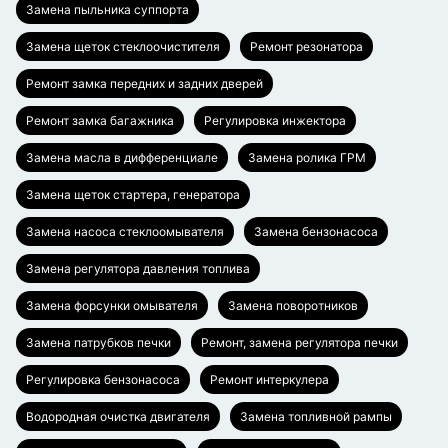
Замена пыльника суппорта
Замена щеток стеклоочистителя
Ремонт резонатора
Ремонт замка передних и задних дверей
Ремонт замка багажника
Регулировка инжектора
Замена масла в дифференциале
Замена ролика ГРМ
Замена щеток стартера, генератора
Замена насоса стеклоомывателя
Замена бензонасоса
Замена регулятора давления топлива
Замена форсунки омывателя
Замена поворотников
Замена патрубков печки
Ремонт, замена регулятора печки
Регулировка бензонасоса
Ремонт интеркулера
Водородная очистка двигателя
Замена топливной рампы