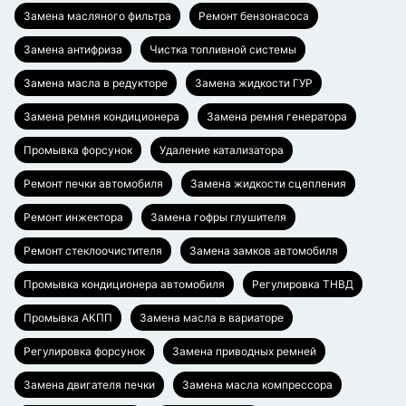
Замена масляного фильтра
Ремонт бензонасоса
Замена антифриза
Чистка топливной системы
Замена масла в редукторе
Замена жидкости ГУР
Замена ремня кондиционера
Замена ремня генератора
Промывка форсунок
Удаление катализатора
Ремонт печки автомобиля
Замена жидкости сцепления
Ремонт инжектора
Замена гофры глушителя
Ремонт стеклоочистителя
Замена замков автомобиля
Промывка кондиционера автомобиля
Регулировка ТНВД
Промывка АКПП
Замена масла в вариаторе
Регулировка форсунок
Замена приводных ремней
Замена двигателя печки
Замена масла компрессора