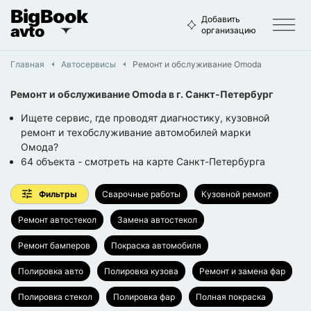
BigBook
Добавить
avto
организацию
Главная
Автосервисы
Ремонт и обслуживание Omoda
Ремонт и обслуживание Omoda
в г.
Санкт-Петербург
Ищете сервис, где проводят диагностику, кузовной
ремонт и техобслуживание автомобилей марки
Омода?
64
объекта
- смотреть на карте
Санкт-Петербурга
Фильтры
Сварочные работы
Кузовной ремонт
Ремонт автостекол
Замена автостекол
Ремонт бамперов
Покраска автомобиля
Полировка авто
Полировка кузова
Ремонт и замена фар
Полировка стекол
Полировка фар
Полная покраска