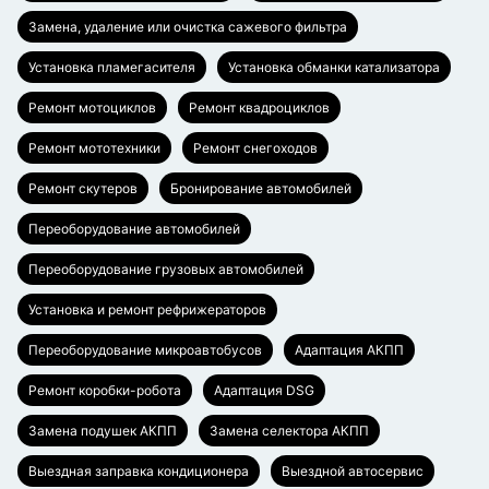
Замена, удаление или очистка сажевого фильтра
Установка пламегасителя
Установка обманки катализатора
Ремонт мотоциклов
Ремонт квадроциклов
Ремонт мототехники
Ремонт снегоходов
Ремонт скутеров
Бронирование автомобилей
Переоборудование автомобилей
Переоборудование грузовых автомобилей
Установка и ремонт рефрижераторов
Переоборудование микроавтобусов
Адаптация АКПП
Ремонт коробки-робота
Адаптация DSG
Замена подушек АКПП
Замена селектора АКПП
Выездная заправка кондиционера
Выездной автосервис