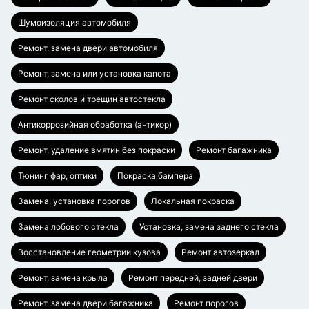
Шумоизоляция автомобиля
Ремонт, замена двери автомобиля
Ремонт, замена или установка капота
Ремонт сколов и трещин автостекла
Антикоррозийная обработка (антикор)
Ремонт, удаление вмятин без покраски
Ремонт багажника
Тюнинг фар, оптики
Покраска бампера
Замена, установка порогов
Локальная покраска
Замена лобового стекла
Установка, замена заднего стекла
Восстановление геометрии кузова
Ремонт автозеркал
Ремонт, замена крыла
Ремонт передней, задней двери
Ремонт, замена двери багажника
Ремонт порогов