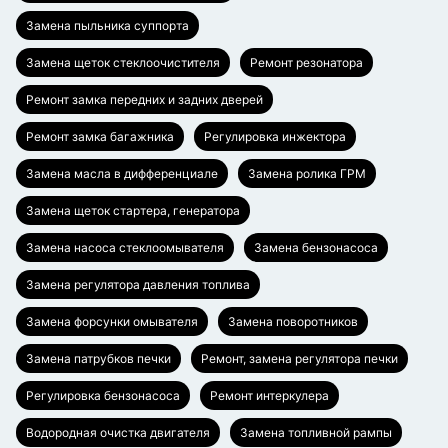
Замена пыльника суппорта
Замена щеток стеклоочистителя
Ремонт резонатора
Ремонт замка передних и задних дверей
Ремонт замка багажника
Регулировка инжектора
Замена масла в дифференциале
Замена ролика ГРМ
Замена щеток стартера, генератора
Замена насоса стеклоомывателя
Замена бензонасоса
Замена регулятора давления топлива
Замена форсунки омывателя
Замена поворотников
Замена патрубков печки
Ремонт, замена регулятора печки
Регулировка бензонасоса
Ремонт интеркулера
Водородная очистка двигателя
Замена топливной рампы