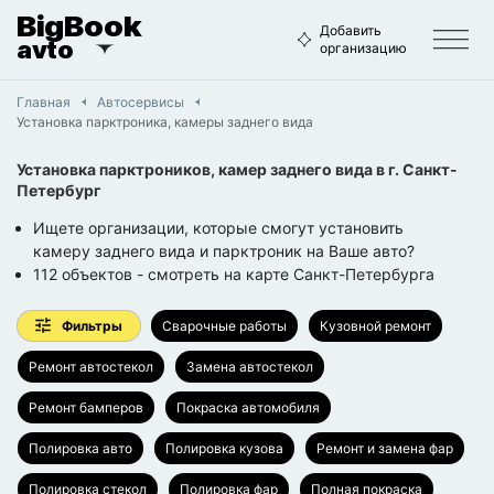
BigBook
Добавить
avto
организацию
Главная
Автосервисы
Установка парктроника, камеры заднего вида
Установка парктроников, камер заднего вида
в г.
Санкт-
Петербург
Ищете организации, которые смогут установить
камеру заднего вида и парктроник на Ваше авто?
112
объектов
- смотреть на карте
Санкт-Петербурга
Фильтры
Сварочные работы
Кузовной ремонт
Ремонт автостекол
Замена автостекол
Ремонт бамперов
Покраска автомобиля
Полировка авто
Полировка кузова
Ремонт и замена фар
Полировка стекол
Полировка фар
Полная покраска