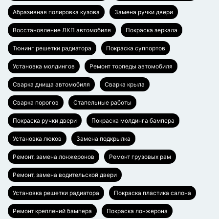
Абразивная полировка кузова
Замена ручки двери
Восстановление ЛКП автомобиля
Покраска зеркала
Тюнинг решетки радиатора
Покраска суппортов
Установка молдингов
Ремонт торпеды автомобиля
Сварка днища автомобиля
Сварка крыла
Сварка порогов
Стапельные работы
Покраска ручки двери
Покраска молдинга бампера
Установка люков
Замена подкрылка
Ремонт, замена лонжеронов
Ремонт грузовых рам
Ремонт, замена водительской двери
Установка решетки радиатора
Покраска пластика салона
Ремонт креплений бампера
Покраска лонжерона