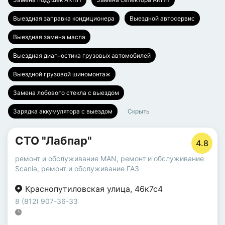
Выездная заправка кондиционера
Выездной автосервис
Выездная замена масла
Выездная диагностика грузовых автомобилей
Выездной грузовой шиномонтаж
Замена лобового стекла с выездом
Зарядка аккумулятора с выездом
Скрыть
СТО "Лабпар"
4.8
ремонт и обслуживание MAN
,
ремонт и обслуживание
Scania
,
ремонт и обслуживание ГАЗ
Краснопутиловская улица
,
46к7с4
8 (812) 907-36-33