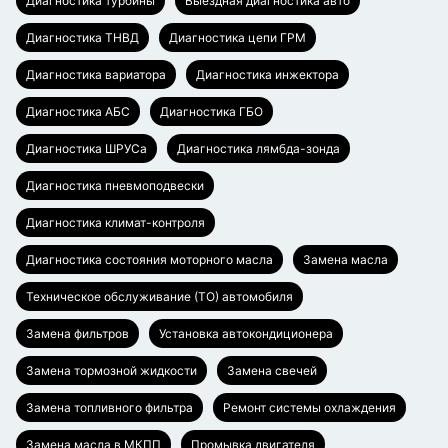
Диагностика турбины
Выездная диагностика авто
Диагностика ТНВД
Диагностика цепи ГРМ
Диагностика вариатора
Диагностика инжектора
Диагностика АБС
Диагностика ГБО
Диагностика ШРУСа
Диагностика лямбда-зонда
Диагностика пневмоподвески
Диагностика климат-контроля
Диагностика состояния моторного масла
Замена масла
Техническое обслуживание (ТО) автомобиля
Замена фильтров
Установка автокондиционера
Замена тормозной жидкости
Замена свечей
Замена топливного фильтра
Ремонт системы охлаждения
Замена масла в МКПП
Промывка двигателя