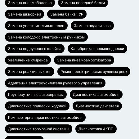
Замена пневмобаллона
Замена передней балки
Замена шкворней
Замена бачка ГУР
Замена уплотнительных колец
Замена педали газа
Замена колодок с электронным ручником
Замена подрулевого шлейфа
Калибровка пневмоподвески
Увеличение клиренса
Замена пневмоамортизатора
Замена реактивных тяг
Ремонт электрических рулевых реек
Адаптация электроусилителя рулевого управления
Круглосуточные автосервисы
Диагностика автомобиля
Диагностика подвески, ходовой
Диагностика двигателя
Компьютерная диагностика автомобиля
Диагностика тормозной системы
Диагностика АКПП