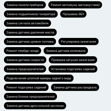
Замена панели приборов
Ремонт автозвука (автоакустики)
Замена подшипников генератора
Прошивка ЭБУ
Замена сигнала автомобиля
Замена датчика давления масла
Замена датчика уровня топлива
Регулировка зажигания
Ремонт лямбда-зонда
Замена датчика коленвала
Замена датчика скорости
Проверка катушек зажигания
Замена предохранителей
Установка подогрева сидений
Подключение штатной камеры заднего вида
Ремонт подогрева сидений
Замена датчика распредвала
Замена блоков предохранителей
Замена датчика дроссельной заслонки