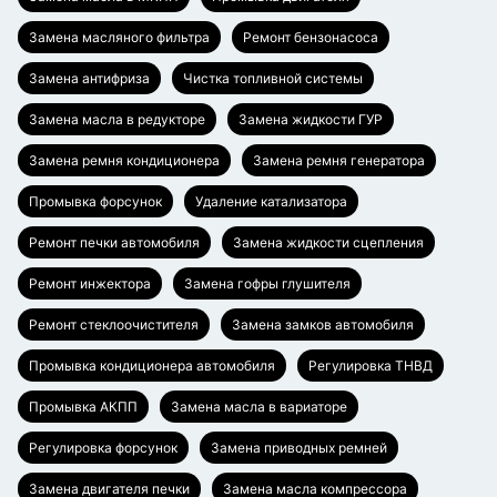
Замена масляного фильтра
Ремонт бензонасоса
Замена антифриза
Чистка топливной системы
Замена масла в редукторе
Замена жидкости ГУР
Замена ремня кондиционера
Замена ремня генератора
Промывка форсунок
Удаление катализатора
Ремонт печки автомобиля
Замена жидкости сцепления
Ремонт инжектора
Замена гофры глушителя
Ремонт стеклоочистителя
Замена замков автомобиля
Промывка кондиционера автомобиля
Регулировка ТНВД
Промывка АКПП
Замена масла в вариаторе
Регулировка форсунок
Замена приводных ремней
Замена двигателя печки
Замена масла компрессора