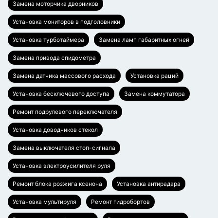
Замена моторчика дворников
Установка мониторов в подголовники
Установка турботаймера
Замена ламп габаритных огней
Замена привода спидометра
Замена датчика массового расхода
Установка раций
Установка бесключевого доступа
Замена коммутатора
Ремонт подрулевого переключателя
Установка доводчиков стекол
Замена выключателя стоп-сигнала
Установка электроусилителя руля
Ремонт блока розжига ксенона
Установка антирадара
Установка мультируля
Ремонт гидробортов