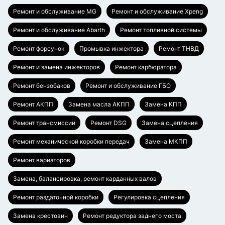
Ремонт и обслуживание MG
Ремонт и обслуживание Xpeng
Ремонт и обслуживание Abarth
Ремонт топливной системы
Ремонт форсунок
Промывка инжектора
Ремонт ТНВД
Ремонт и замена инжекторов
Ремонт карбюратора
Ремонт бензобаков
Ремонт и обслуживание ГБО
Ремонт АКПП
Замена масла АКПП
Замена КПП
Ремонт трансмиссии
Ремонт DSG
Замена сцепления
Ремонт механической коробки передач
Замена МКПП
Ремонт вариаторов
Замена, балансировка, ремонт карданных валов
Ремонт раздаточной коробки
Регулировка сцепления
Замена крестовин
Ремонт редуктора заднего моста