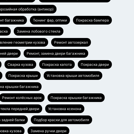
ррозийная обработка (антикор)
нт багажника
Тюнинг фар, оптики
Покраска бампера
аска
Замена лобового стекла
вление геометрии кузова
Ремонт автозеркал
дней двери
Ремонт, замена двери багажника
Сварка кузова
Покраска капота
Покраска двери
Покраска крыши
Установка крыши автомобиля
ена крышки багажника
Ремонт колёсных арок
Покраска крышки багажника
текла передней двери
Установка ксенона
а задней балки
Подбор краски для автомобиля
овка кузова
Замена ручки двери