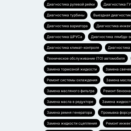
Диагностика рулевой рейки
Диагностика Г
Диагностика турбины
Выездная диагностик
Диагностика вариатора
Диагностика инжек
Диагностика ШРУСа
Диагностика лямбда-з
Диагностика климат-контроля
Диагностика
Техническое обслуживание (ТО) автомобиля
Замена тормозной жидкости
Замена свече
Ремонт системы охлаждения
Замена масл
Замена масляного фильтра
Ремонт бензона
Замена масла в редукторе
Замена жидкост
Замена ремня генератора
Промывка форсу
Замена жидкости сцепления
Ремонт инжек