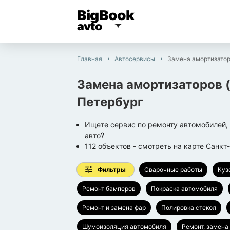
BigBook
avto
Главная
Автосервисы
Замена амортизатор
Замена амортизаторов (
Петербург
Ищете сервис по ремонту автомобилей, 
авто?
112
объектов
- смотреть на карте
Санкт
Фильтры
Сварочные работы
Куз
Ремонт бамперов
Покраска автомобиля
Ремонт и замена фар
Полировка стекол
Шумоизоляция автомобиля
Ремонт, замена