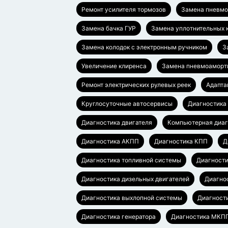
Ремонт усилителя тормозов
Замена пневмо
Замена бачка ГУР
Замена уплотнительных 
Замена колодок с электронным ручником
З
Увеличение клиренса
Замена пневмоаморт
Ремонт электрических рулевых реек
Адапта
Круглосуточные автосервисы
Диагностика
Диагностика двигателя
Компьютерная диаг
Диагностика АКПП
Диагностика КПП
Д
Диагностика топливной системы
Диагности
Диагностика дизельных двигателей
Диагно
Диагностика выхлопной системы
Диагност
Диагностика генератора
Диагностика МКП