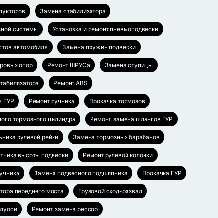
едукторов
Замена стабилизатора
зной системы
Установка и ремонт пневмоподвески
стов автомобиля
Замена пружин подвески
аровых опор
Ремонт ШРУСа
Замена ступицы
стабилизатора
Ремонт ABS
я ГУР
Ремонт ручника
Прокачка тормозов
ного тормозного цилиндра
Ремонт, замена шлангов ГУР
ьника рулевой рейки
Замена тормозных барабанов
тчика высоты подвески
Ремонт рулевой колонки
ручника
Замена подвесного подшипника
Прокачка ГУР
тора переднего моста
Грузовой сход-развал
олуоси
Ремонт, замена рессор