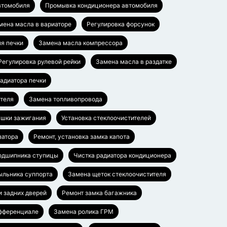
втомобиля
Промывка кондиционера автомобиля
мена масла в вариаторе
Регулировка форсунок
я печки
Замена масла компрессора
Регулировка рулевой рейки
Замена масла в раздатке
адиатора печки
ателя
Замена топливопровода
ушки зажигания
Установка стеклоочистителей
затора
Ремонт, установка замка капота
одшипника ступицы
Чистка радиатора кондиционера
ыльника суппорта
Замена щеток стеклоочистителя
и задних дверей
Ремонт замка багажника
ифференциале
Замена ролика ГРМ