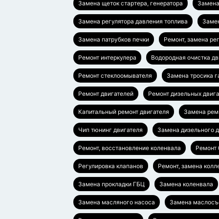
Замена щеток стартера, генератора
Замена
Замена регулятора давления топлива
Заме
Замена патрубков печки
Ремонт, замена ре
Ремонт интеркулера
Водородная очистка дв
Ремонт стеклоомывателя
Замена тросика г
Ремонт двигателей
Ремонт дизельных двиг
Капитальный ремонт двигателя
Замена рем
Чип тюнинг двигателя
Замена дизельного д
Ремонт, восстановление коленвала
Ремонт 
Регулировка клапанов
Ремонт, замена колл
Замена прокладки ГБЦ
Замена коленвала
Замена масляного насоса
Замена маслосъ