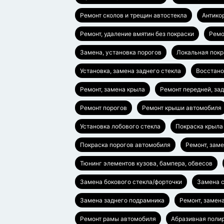
Ремонт сколов и трещин автостекла
Антико
Ремонт, удаление вмятин без покраски
Ремо
Замена, установка порогов
Локальная покр
Установка, замена заднего стекла
Восстано
Ремонт, замена крыла
Ремонт передней, за
Ремонт порогов
Ремонт крыши автомобиля
Установка лобового стекла
Покраска крыла
Покраска порогов автомобиля
Ремонт, зам
Тюнинг элементов кузова, бампера, обвесов
Замена бокового стекла/форточки
Замена с
Замена заднего подрамника
Ремонт, замен
Ремонт рамы автомобиля
Абразивная полир