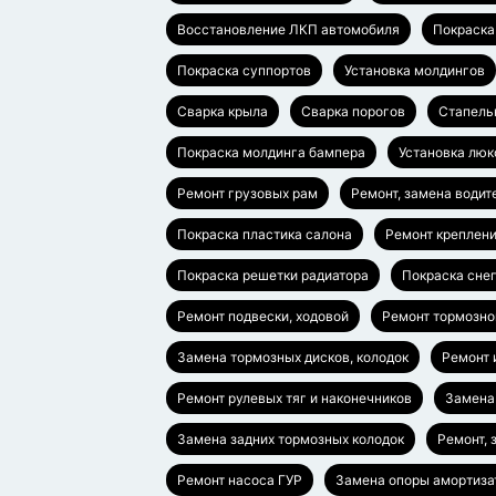
Восстановление ЛКП автомобиля
Покраска
Покраска суппортов
Установка молдингов
Сварка крыла
Сварка порогов
Стапель
Покраска молдинга бампера
Установка люк
Ремонт грузовых рам
Ремонт, замена водит
Покраска пластика салона
Ремонт креплен
Покраска решетки радиатора
Покраска сне
Ремонт подвески, ходовой
Ремонт тормозно
Замена тормозных дисков, колодок
Ремонт 
Ремонт рулевых тяг и наконечников
Замена
Замена задних тормозных колодок
Ремонт, 
Ремонт насоса ГУР
Замена опоры амортиза