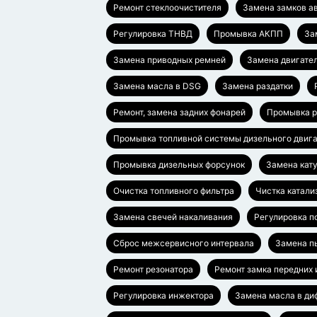
Ремонт стеклоочистителя
Замена замков а
Регулировка ТНВД
Промывка АКПП
За
Замена приводных ремней
Замена двигател
Замена масла в DSG
Замена раздатки
Ремонт, замена задних фонарей
Промывка р
Промывка топливной системы дизельного двиг
Промывка дизельных форсунок
Замена кат
Очистка топливного фильтра
Чистка катали
Замена свечей накаливания
Регулировка п
Сброс межсервисного интервала
Замена п
Ремонт резонатора
Ремонт замка передних 
Регулировка инжектора
Замена масла в д