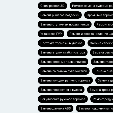
Сход-развал 3D
Ремонт, замена рулевых р
Ремонт рычагов подвески
Промывка тормо
Замена ступичных подшипников
Ремонт мо
Установка ГУР
Ремонт и восстановление ш
Проточка тормозных дисков
Замена стоек 
Замена втулок стабилизатора
Замена ремн
Замена опорных подшипников
Замена глав
Замена пыльника рулевой тяги
Замена пыл
Замена колодок ручного тормоза
Замена да
Замена поворотного кулака
Замена троса 
Регулировка ручного тормоза
Ремонт редук
Замена датчика ABS
Замена подшипника п