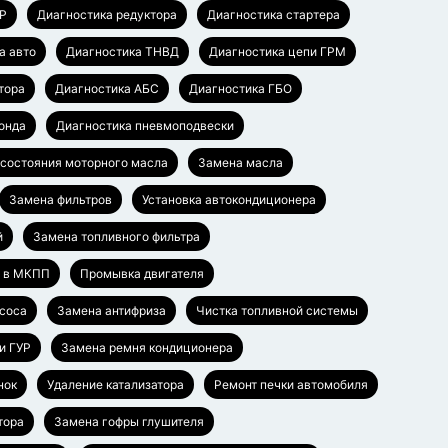
УР
Диагностика редуктора
Диагностика стартера
а авто
Диагностика ТНВД
Диагностика цепи ГРМ
тора
Диагностика АБС
Диагностика ГБО
онда
Диагностика пневмоподвески
 состояния моторного масла
Замена масла
Замена фильтров
Установка автокондиционера
й
Замена топливного фильтра
а в МКПП
Промывка двигателя
соса
Замена антифриза
Чистка топливной системы
и ГУР
Замена ремня кондиционера
нок
Удаление катализатора
Ремонт печки автомобиля
тора
Замена гофры глушителя