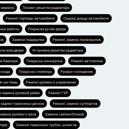
 зеркала
Тюнинг решетки радиатора
Ремонт торпеды автомобиля
Сварка днища автомобиля
ные работы
Покраска ручки двери
ов
Замена подкрылка
Ремонт, замена лонжеронов
ельской двери
Установка решетки радиатора
ий бампера
Покраска лонжерона
Ремонт автолюков
гохода
Покраска спойлера
Развал-схождение
й системы
Ремонт рулевого управления
и замена рулевой рейки
Ремонт ГУР
 задних тормозных дисков
Ремонт, замена суппортов
замена рулевого вала
Замена сайлентблоков
тора
Замена тормозных трубок, шлангов