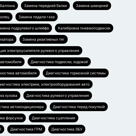
баллона
Замена передней балки
Замена шкворней
колец
Замена педали газа
амена подрулевого шлейфа
Калибровка пневмоподвески
изатора
Замена реактивных тяг
ция электроусилителя рулевого управления
 автомобиля
Диагностика подвески, ходовой
ностика автомобиля
Диагностика тормозной системы
иагностика электрики, электрооборудования авто
ка кузова
Диагностика рулевого управления
стика автокондиционера
Диагностика перед покупкой
ика форсунок
Диагностика сцепления
П
Диагностика ГРМ
Диагностика ЭБУ