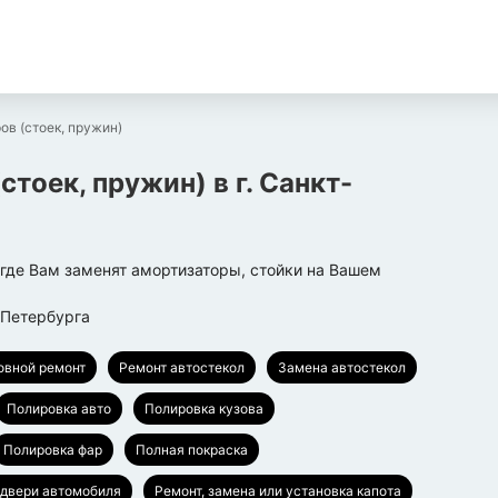
ов (стоек, пружин)
стоек, пружин)
в г.
Санкт-
где Вам заменят амортизаторы, стойки на Вашем
-Петербурга
овной ремонт
Ремонт автостекол
Замена автостекол
Полировка авто
Полировка кузова
Полировка фар
Полная покраска
 двери автомобиля
Ремонт, замена или установка капота