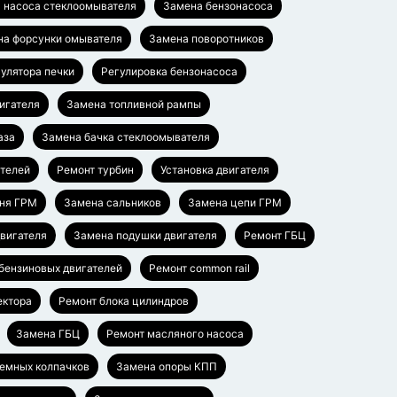
 насоса стеклоомывателя
Замена бензонасоса
на форсунки омывателя
Замена поворотников
гулятора печки
Регулировка бензонасоса
игателя
Замена топливной рампы
аза
Замена бачка стеклоомывателя
ателей
Ремонт турбин
Установка двигателя
ня ГРМ
Замена сальников
Замена цепи ГРМ
вигателя
Замена подушки двигателя
Ремонт ГБЦ
бензиновых двигателей
Ремонт common rail
ектора
Ремонт блока цилиндров
Замена ГБЦ
Ремонт масляного насоса
емных колпачков
Замена опоры КПП