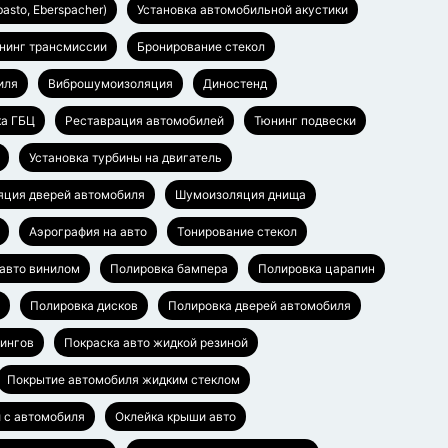
asto, Eberspacher)
Установка автомобильной акустики
нинг трансмиссии
Бронирование стекол
иля
Виброшумоизоляция
Диностенд
ка ГБЦ
Реставрация автомобилей
Тюнинг подвески
Установка турбины на двигатель
ция дверей автомобиля
Шумоизоляция днища
Аэрография на авто
Тонирование стекол
 авто винилом
Полировка бампера
Полировка царапин
Полировка дисков
Полировка дверей автомобиля
лингов
Покраска авто жидкой резиной
Покрытие автомобиля жидким стеклом
 с автомобиля
Оклейка крыши авто