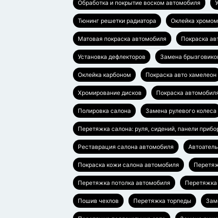
Обработка и покрытие воском автомобиля
Тюнинг решетки радиатора
Оклейка хромом
Матовая покраска автомобиля
Покраска ав
Установка дефлекторов
Замена брызговико
Оклейка карбоном
Покраска авто хамелеон
Хромирование дисков
Покраска автомобил
Полировка салона
Замена рулевого колеса
Перетяжка салона: руля, сидений, панели прибо
Реставрация салона автомобиля
Автоател
Покраска кожи салона автомобиля
Перетяж
Перетяжка потолка автомобиля
Перетяжка
Пошив чехлов
Перетяжка торпеды
Зам