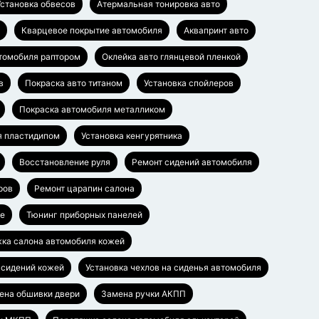
Установка обвесов
Атермальная тонировка авто
Кварцевое покрытие автомобиля
Аквапринт авто
томобиля раптором
Оклейка авто глянцевой пленкой
в
Покраска авто титаном
Установка спойлеров
Покраска автомобиля металликом
я пластидипом
Установка кенгурятника
Восстановление руля
Ремонт сидений автомобиля
ров
Ремонт царапин салона
ье
Тюнинг приборных панелей
ка салона автомобиля кожей
 сидений кожей
Установка чехлов на сиденья автомобиля
ена обшивки двери
Замена ручки АКПП