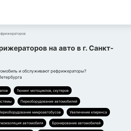
рефрижераторов
рижераторов на авто
в г.
Санкт-
втомобиль и обслуживают рефрижераторы?
Петербурга
капов
Тюнинг мотоциклов, скутеров
истемы
Переоборудование автомобилей
Переоборудование микроавтобусов
Увеличение клиренса
моизоляция автомобиля
Бронирование автомобилей