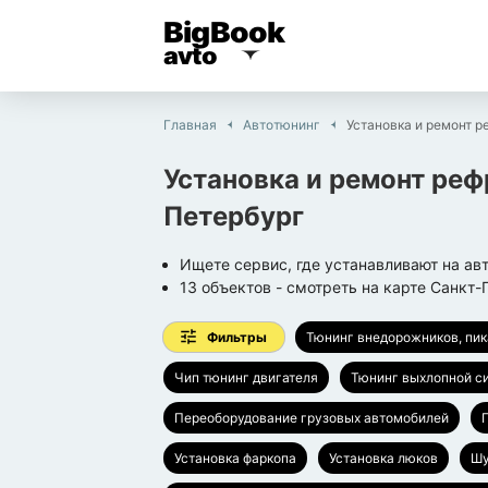
BigBook
avto
Главная
Автотюнинг
Установка и ремонт 
Установка и ремонт реф
Петербург
Ищете сервис, где устанавливают на а
13
объектов
- смотреть на карте
Санкт-
Фильтры
Тюнинг внедорожников, пи
Чип тюнинг двигателя
Тюнинг выхлопной с
Переоборудование грузовых автомобилей
Установка фаркопа
Установка люков
Шу