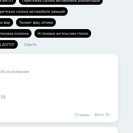
ки МКПП
Перетяжка салона автомобиля алькантарой
ретяжка салона автомобиля замшей
ка фар
Тюнинг фар, оптики
тановка ксенона
Установка ангельских глазок
од ДОПОГ
Скрыть
 обслуживание
-19
Отзывы
Фото
10