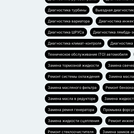
Диагностика турбины
Выездная диагностик
Диагностика вариатора
Диагностика инжек
Диагностика ШРУСа
Диагностика лямбда-з
Диагностика климат-контроля
Диагностика
Техническое обслуживание (ТО) автомобиля
Замена тормозной жидкости
Замена свече
Ремонт системы охлаждения
Замена масл
Замена масляного фильтра
Ремонт бензона
Замена масла в редукторе
Замена жидкост
Замена ремня генератора
Промывка форсу
Замена жидкости сцепления
Ремонт инжек
Ремонт стеклоочистителя
Замена замков а