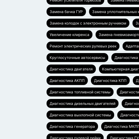
Ремонт усилителя тормозов
Замена пневмо
Замена бачка ГУР
Замена уплотнительных 
Замена колодок с электронным ручником
З
Увеличение клиренса
Замена пневмоаморт
Ремонт электрических рулевых реек
Адапта
Круглосуточные автосервисы
Диагностика
Диагностика двигателя
Компьютерная диаг
Диагностика АКПП
Диагностика КПП
Д
Диагностика топливной системы
Диагности
Диагностика дизельных двигателей
Диагно
Диагностика выхлопной системы
Диагност
Диагностика генератора
Диагностика МКП
Диагностика рулевой рейки
Диагностика Г