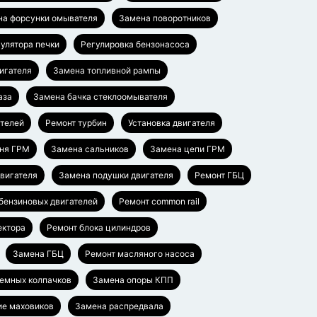
на форсунки омывателя
Замена поворотников
гулятора печки
Регулировка бензонасоса
игателя
Замена топливной рампы
аза
Замена бачка стеклоомывателя
ателей
Ремонт турбин
Установка двигателя
ня ГРМ
Замена сальников
Замена цепи ГРМ
вигателя
Замена подушки двигателя
Ремонт ГБЦ
бензиновых двигателей
Ремонт common rail
ектора
Ремонт блока цилиндров
Замена ГБЦ
Ремонт масляного насоса
емных колпачков
Замена опоры КПП
ие маховиков
Замена распредвала