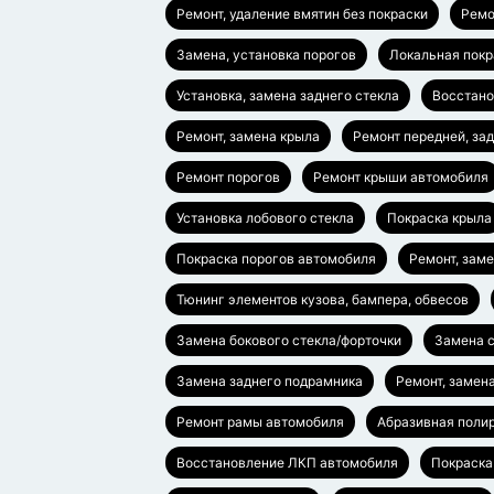
Ремонт, удаление вмятин без покраски
Ремо
Замена, установка порогов
Локальная покр
Установка, замена заднего стекла
Восстано
Ремонт, замена крыла
Ремонт передней, за
Ремонт порогов
Ремонт крыши автомобиля
Установка лобового стекла
Покраска крыла
Покраска порогов автомобиля
Ремонт, зам
Тюнинг элементов кузова, бампера, обвесов
Замена бокового стекла/форточки
Замена с
Замена заднего подрамника
Ремонт, замен
Ремонт рамы автомобиля
Абразивная полир
Восстановление ЛКП автомобиля
Покраска