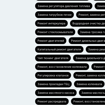
Замена регулятора давления топлива
Заме
Замена патрубков печки
Ремонт, замена ре
Ремонт интеркулера
Водородная очистка дв
Ремонт стеклоомывателя
Замена тросика г
Ремонт двигателей
Ремонт дизельных двиг
Капитальный ремонт двигателя
Замена рем
Чип тюнинг двигателя
Замена дизельного д
Ремонт, восстановление коленвала
Ремонт 
Регулировка клапанов
Ремонт, замена колл
Замена прокладки ГБЦ
Замена коленвала
Замена масляного насоса
Замена маслосъ
Ремонт распредвала
Ремонт, восстановлен