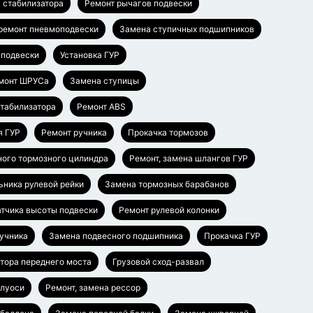
 стабилизатора
Ремонт рычагов подвески
 ремонт пневмоподвески
Замена ступичных подшипников
 подвески
Установка ГУР
монт ШРУСа
Замена ступицы
стабилизатора
Ремонт ABS
я ГУР
Ремонт ручника
Прокачка тормозов
ного тормозного цилиндра
Ремонт, замена шлангов ГУР
ьника рулевой рейки
Замена тормозных барабанов
тчика высоты подвески
Ремонт рулевой колонки
ручника
Замена подвесного подшипника
Прокачка ГУР
тора переднего моста
Грузовой сход-развал
олуоси
Ремонт, замена рессор