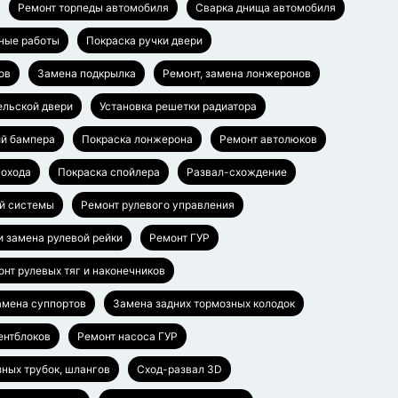
Ремонт торпеды автомобиля
Сварка днища автомобиля
ные работы
Покраска ручки двери
ов
Замена подкрылка
Ремонт, замена лонжеронов
ельской двери
Установка решетки радиатора
ий бампера
Покраска лонжерона
Ремонт автолюков
гохода
Покраска спойлера
Развал-схождение
й системы
Ремонт рулевого управления
и замена рулевой рейки
Ремонт ГУР
нт рулевых тяг и наконечников
амена суппортов
Замена задних тормозных колодок
ентблоков
Ремонт насоса ГУР
ных трубок, шлангов
Сход-развал 3D