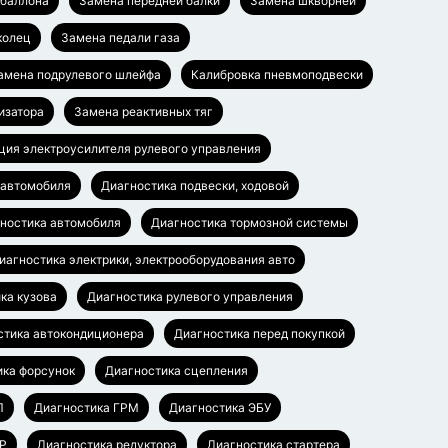
баллона
Замена передней балки
Замена шкворней
колец
Замена педали газа
амена подрулевого шлейфа
Калибровка пневмоподвески
изатора
Замена реактивных тяг
ция электроусилителя рулевого управления
 автомобиля
Диагностика подвески, ходовой
ностика автомобиля
Диагностика тормозной системы
иагностика электрики, электрооборудования авто
ка кузова
Диагностика рулевого управления
стика автокондиционера
Диагностика перед покупкой
ика форсунок
Диагностика сцепления
П
Диагностика ГРМ
Диагностика ЭБУ
УР
Диагностика редуктора
Диагностика стартера