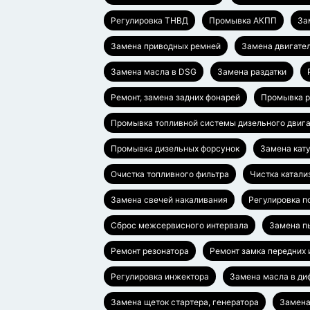
Регулировка ТНВД
Промывка АКПП
За
Замена приводных ремней
Замена двигател
Замена масла в DSG
Замена раздатки
Ремонт, замена задних фонарей
Промывка р
Промывка топливной системы дизельного двиг
Промывка дизельных форсунок
Замена кат
Очистка топливного фильтра
Чистка катали
Замена свечей накаливания
Регулировка п
Сброс межсервисного интервала
Замена п
Ремонт резонатора
Ремонт замка передних 
Регулировка инжектора
Замена масла в д
Замена щеток стартера, генератора
Замена