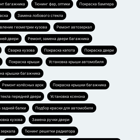
нт багажника
Тюнинг фар, оптики
Покраска бампера
аска
Замена лобового стекла
вление геометрии кузова
Ремонт автозеркал
дней двери
Ремонт, замена двери багажника
Сварка кузова
Покраска капота
Покраска двери
Покраска крыши
Установка крыши автомобиля
ена крышки багажника
Ремонт колёсных арок
Покраска крышки багажника
текла передней двери
Установка ксенона
а задней балки
Подбор краски для автомобиля
овка кузова
Замена ручки двери
 зеркала
Тюнинг решетки радиатора