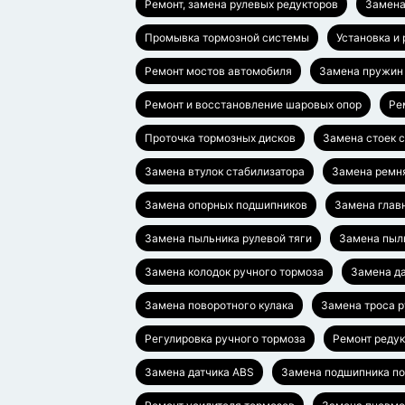
Ремонт, замена рулевых редукторов
Замена
Промывка тормозной системы
Установка и
Ремонт мостов автомобиля
Замена пружин
Ремонт и восстановление шаровых опор
Ре
Проточка тормозных дисков
Замена стоек 
Замена втулок стабилизатора
Замена ремн
Замена опорных подшипников
Замена глав
Замена пыльника рулевой тяги
Замена пыл
Замена колодок ручного тормоза
Замена да
Замена поворотного кулака
Замена троса 
Регулировка ручного тормоза
Ремонт редук
Замена датчика ABS
Замена подшипника п