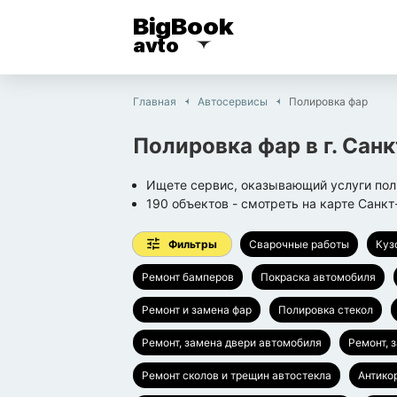
BigBook
avto
Главная
Автосервисы
Полировка фар
Полировка фар
в г.
Санк
Ищете сервис, оказывающий услуги по
190
объектов
- смотреть на карте
Санкт
Фильтры
Сварочные работы
Куз
Ремонт бамперов
Покраска автомобиля
Ремонт и замена фар
Полировка стекол
Ремонт, замена двери автомобиля
Ремонт, 
Ремонт сколов и трещин автостекла
Антико