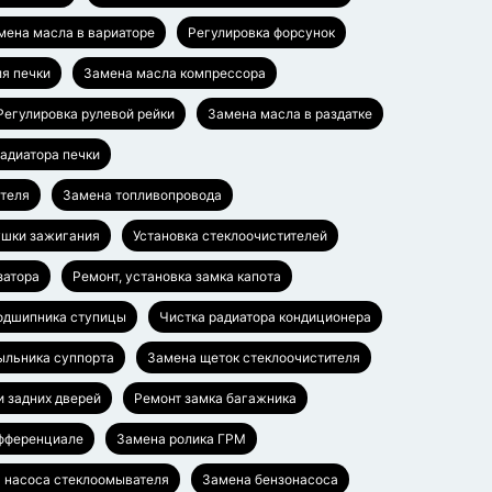
мена масла в вариаторе
Регулировка форсунок
я печки
Замена масла компрессора
Регулировка рулевой рейки
Замена масла в раздатке
адиатора печки
ателя
Замена топливопровода
ушки зажигания
Установка стеклоочистителей
затора
Ремонт, установка замка капота
одшипника ступицы
Чистка радиатора кондиционера
ыльника суппорта
Замена щеток стеклоочистителя
и задних дверей
Ремонт замка багажника
ифференциале
Замена ролика ГРМ
 насоса стеклоомывателя
Замена бензонасоса