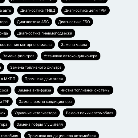
а авто
Диагностика ТНВД
Диагностика цепи ГРМ
тора
Диагностика АБС
Диагностика ГБО
онда
Диагностика пневмоподвески
 состояния моторного масла
Замена масла
Замена фильтров
Установка автокондиционера
й
Замена топливного фильтра
а в МКПП
Промывка двигателя
соса
Замена антифриза
Чистка топливной системы
и ГУР
Замена ремня кондиционера
нок
Удаление катализатора
Ремонт печки автомобиля
тора
Замена гофры глушителя
втомобиля
Промывка кондиционера автомобиля