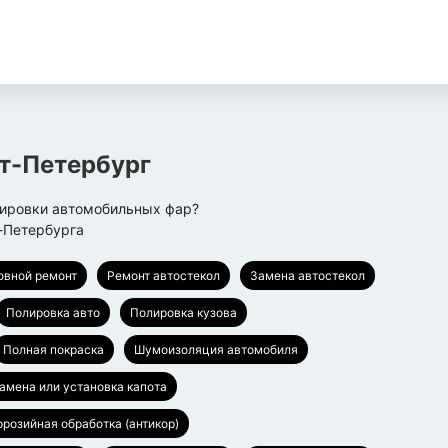
т-Петербург
лировки автомобильных фар?
-Петербурга
овной ремонт
Ремонт автостекол
Замена автостекол
Полировка авто
Полировка кузова
Полная покраска
Шумоизоляция автомобиля
замена или установка капота
ррозийная обработка (антикор)