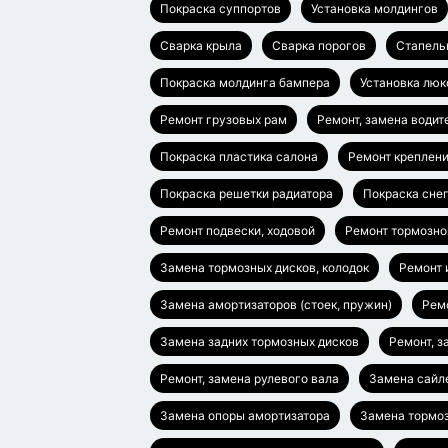
Покраска суппортов
Установка молдингов
Сварка крыла
Сварка порогов
Стапель
Покраска молдинга бампера
Установка люк
Ремонт грузовых рам
Ремонт, замена водит
Покраска пластика салона
Ремонт креплен
Покраска решетки радиатора
Покраска сне
Ремонт подвески, ходовой
Ремонт тормозно
Замена тормозных дисков, колодок
Ремонт 
Замена амортизаторов (стоек, пружин)
Ремо
Замена задних тормозных дисков
Ремонт, з
Ремонт, замена рулевого вала
Замена сайл
Замена опоры амортизатора
Замена тормоз