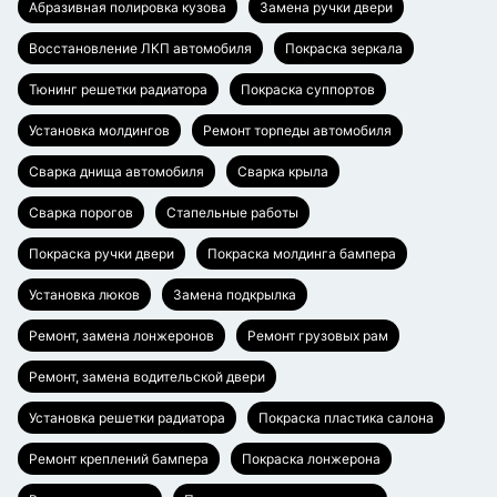
Абразивная полировка кузова
Замена ручки двери
Восстановление ЛКП автомобиля
Покраска зеркала
Тюнинг решетки радиатора
Покраска суппортов
Установка молдингов
Ремонт торпеды автомобиля
Сварка днища автомобиля
Сварка крыла
Сварка порогов
Стапельные работы
Покраска ручки двери
Покраска молдинга бампера
Установка люков
Замена подкрылка
Ремонт, замена лонжеронов
Ремонт грузовых рам
Ремонт, замена водительской двери
Установка решетки радиатора
Покраска пластика салона
Ремонт креплений бампера
Покраска лонжерона