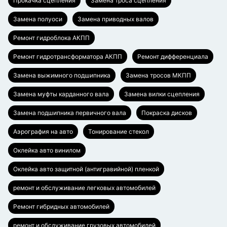
Прокачка сцепления
Замена троса сцепления
Замена полуоси
Замена приводных валов
Ремонт гидроблока АКПП
Ремонт гидротрансформатора АКПП
Ремонт дифференциала
Замена выжимного подшипника
Замена тросов МКПП
Замена муфты карданного вала
Замена вилки сцепления
Замена подшипника первичного вала
Покраска дисков
Аэрография на авто
Тонирование стекол
Оклейка авто винилом
Оклейка авто защитной (антигравийной) пленкой
ремонт и обслуживание легковых автомобилей
Ремонт гибридных автомобилей
ремонт и обслуживание грузовых автомобилей