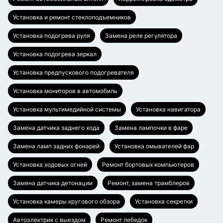
Установка и ремонт стеклоподъемников
Установка подогрева руля
Замена реле регулятора
Установка подогрева зеркал
Установка предпускового подогревателя
Установка мониторов в автомобиль
Установка мультимедийной системы
Установка навигатора
Замена датчика заднего хода
Замена лампочки в фаре
Замена ламп задних фонарей
Установка омывателей фар
Установка ходовых огней
Ремонт бортовых компьютеров
Замена датчика детонации
Ремонт, замена трамблеров
Установка камеры кругового обзора
Установка секретки
Автоэлектрик с выездом
Ремонт лебедок