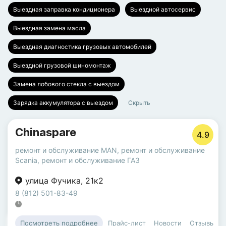
Выездная заправка кондиционера
Выездной автосервис
Выездная замена масла
Выездная диагностика грузовых автомобилей
Выездной грузовой шиномонтаж
Замена лобового стекла с выездом
Зарядка аккумулятора с выездом
Скрыть
Chinaspare
4.9
ремонт и обслуживание MAN
,
ремонт и обслуживание
Scania
,
ремонт и обслуживание ГАЗ
улица Фучика
,
21к2
8 (812) 501-83-49
Прайс-лист
Новости
Отзывы
Посмотреть подробнее