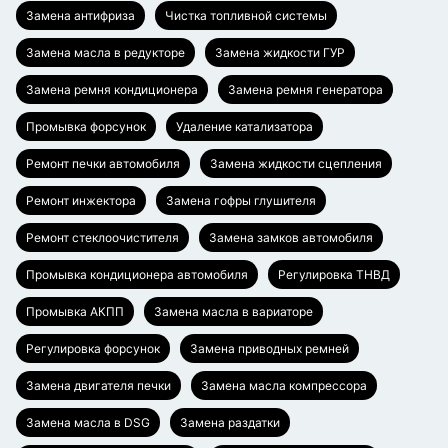
Замена антифриза
Чистка топливной системы
Замена масла в редукторе
Замена жидкости ГУР
Замена ремня кондиционера
Замена ремня генератора
Промывка форсунок
Удаление катализатора
Ремонт печки автомобиля
Замена жидкости сцепления
Ремонт инжектора
Замена гофры глушителя
Ремонт стеклоочистителя
Замена замков автомобиля
Промывка кондиционера автомобиля
Регулировка ТНВД
Промывка АКПП
Замена масла в вариаторе
Регулировка форсунок
Замена приводных ремней
Замена двигателя печки
Замена масла компрессора
Замена масла в DSG
Замена раздатки