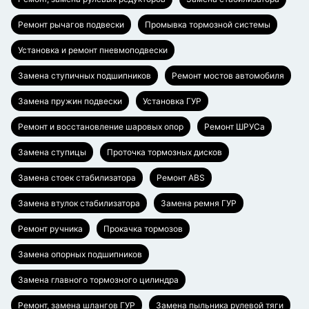
Ремонт рычагов подвески
Промывка тормозной системы
Установка и ремонт пневмоподвески
Замена ступичных подшипников
Ремонт мостов автомобиля
Замена пружин подвески
Установка ГУР
Ремонт и восстановление шаровых опор
Ремонт ШРУСа
Замена ступицы
Проточка тормозных дисков
Замена стоек стабилизатора
Ремонт ABS
Замена втулок стабилизатора
Замена ремня ГУР
Ремонт ручника
Прокачка тормозов
Замена опорных подшипников
Замена главного тормозного цилиндра
Ремонт, замена шлангов ГУР
Замена пыльника рулевой тяги