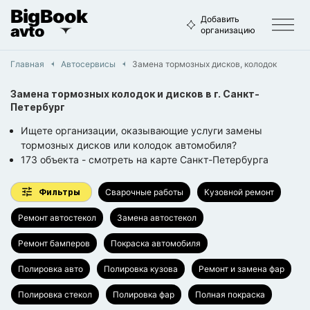
BigBook
Добавить
avto
организацию
Главная
Автосервисы
Замена тормозных дисков, колодок
Замена тормозных колодок и дисков
в г.
Санкт-
Петербург
Ищете организации, оказывающие услуги замены
тормозных дисков или колодок автомобиля?
173
объекта
- смотреть на карте
Санкт-Петербурга
Фильтры
Сварочные работы
Кузовной ремонт
Ремонт автостекол
Замена автостекол
Ремонт бамперов
Покраска автомобиля
Полировка авто
Полировка кузова
Ремонт и замена фар
Полировка стекол
Полировка фар
Полная покраска