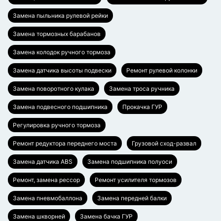
Замена пыльника рулевой рейки
Замена тормозных барабанов
Замена колодок ручного тормоза
Замена датчика высоты подвески
Ремонт рулевой колонки
Замена поворотного кулака
Замена троса ручника
Замена подвесного подшипника
Прокачка ГУР
Регулировка ручного тормоза
Ремонт редуктора переднего моста
Грузовой сход-развал
Замена датчика ABS
Замена подшипника полуоси
Ремонт, замена рессор
Ремонт усилителя тормозов
Замена пневмобаллона
Замена передней балки
Замена шкворней
Замена бачка ГУР