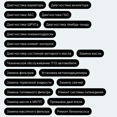
Диагностика вариатора
Диагностика инжектора
Диагностика АБС
Диагностика ГБО
Диагностика ШРУСа
Диагностика лямбда-зонда
Диагностика пневмоподвески
Диагностика климат-контроля
Диагностика состояния моторного масла
Замена масла
Техническое обслуживание (ТО) автомобиля
Замена фильтров
Установка автокондиционера
Замена тормозной жидкости
Замена свечей
Замена топливного фильтра
Ремонт системы охлаждения
Замена масла в МКПП
Промывка двигателя
Замена масляного фильтра
Ремонт бензонасоса