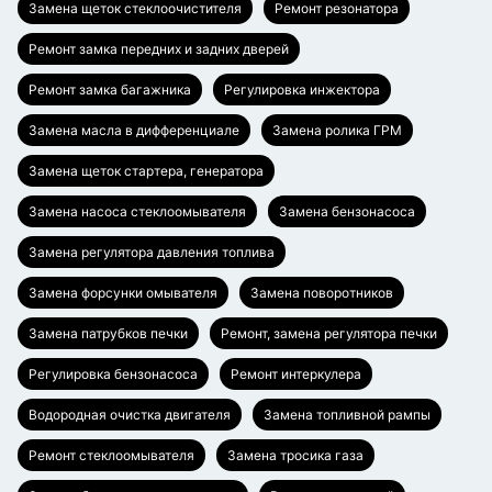
Замена щеток стеклоочистителя
Ремонт резонатора
Ремонт замка передних и задних дверей
Ремонт замка багажника
Регулировка инжектора
Замена масла в дифференциале
Замена ролика ГРМ
Замена щеток стартера, генератора
Замена насоса стеклоомывателя
Замена бензонасоса
Замена регулятора давления топлива
Замена форсунки омывателя
Замена поворотников
Замена патрубков печки
Ремонт, замена регулятора печки
Регулировка бензонасоса
Ремонт интеркулера
Водородная очистка двигателя
Замена топливной рампы
Ремонт стеклоомывателя
Замена тросика газа