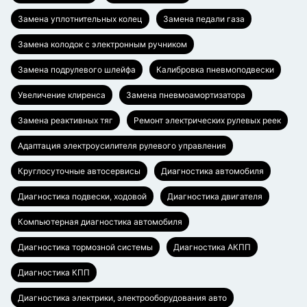
Замена уплотнительных колец
Замена педали газа
Замена колодок с электронным ручником
Замена подрулевого шлейфа
Калибровка пневмоподвески
Увеличение клиренса
Замена пневмоамортизатора
Замена реактивных тяг
Ремонт электрических рулевых реек
Адаптация электроусилителя рулевого управления
Круглосуточные автосервисы
Диагностика автомобиля
Диагностика подвески, ходовой
Диагностика двигателя
Компьютерная диагностика автомобиля
Диагностика тормозной системы
Диагностика АКПП
Диагностика КПП
Диагностика электрики, электрооборудования авто