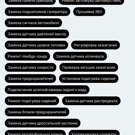
Замена панели приборов
Ремонт автозвука (автоакустики)
Замена подшипников генератора
Прошивка ЭБУ
Замена сигнала автомобиля
Замена датчика давления масла
Замена датчика уровня топлива
Регулировка зажигания
Ремонт лямбда-зонда
Замена датчика коленвала
Замена датчика скорости
Проверка катушек зажигания
Замена предохранителей
Установка подогрева сидений
Подключение штатной камеры заднего вида
Ремонт подогрева сидений
Замена датчика распредвала
Замена блоков предохранителей
Замена датчика дроссельной заслонки
Ремонт автомобильных антенн
Корректировка одометра