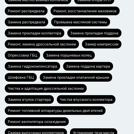
Ремонт распредвала
Ремонт, восстановление маховиков
Замена распредвала
Промывка масляной системы
Замена прокладки коллектора
Замена прокладки поддона
Ремонт, замена дроссельной заслонки
Замер компрессии
Опрессовка ГБЦ
Замена поршневых колец
Замена гидрокомпенсатора
Замена поддона картера
Шлифовка ГБЦ
Замена прокладки клапанной крышки
Чистка и адаптация дроссельной заслонки
Замена втулок стартера
Чистка впускного коллектора
Ремонт топливной аппаратуры дизельных двигателей
Ремонт вентилятора охлаждения
Сварка выпускных коллекторов
Устранение течи масла