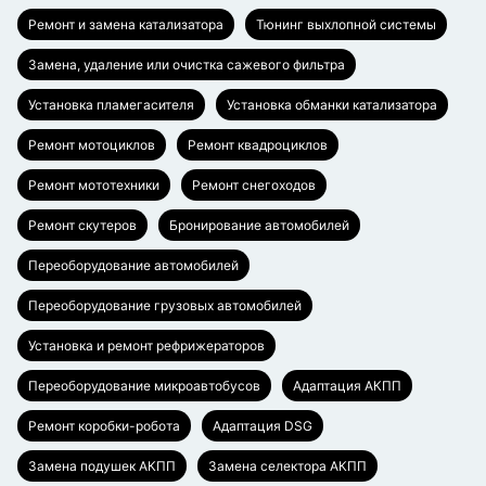
Ремонт и замена катализатора
Тюнинг выхлопной системы
Замена, удаление или очистка сажевого фильтра
Установка пламегасителя
Установка обманки катализатора
Ремонт мотоциклов
Ремонт квадроциклов
Ремонт мототехники
Ремонт снегоходов
Ремонт скутеров
Бронирование автомобилей
Переоборудование автомобилей
Переоборудование грузовых автомобилей
Установка и ремонт рефрижераторов
Переоборудование микроавтобусов
Адаптация АКПП
Ремонт коробки-робота
Адаптация DSG
Замена подушек АКПП
Замена селектора АКПП