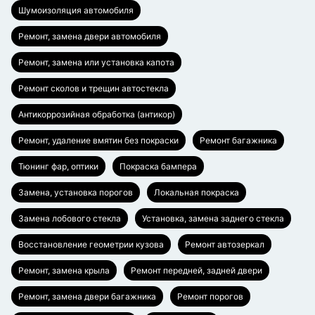
Шумоизоляция автомобиля
Ремонт, замена двери автомобиля
Ремонт, замена или установка капота
Ремонт сколов и трещин автостекла
Антикоррозийная обработка (антикор)
Ремонт, удаление вмятин без покраски
Ремонт багажника
Тюнинг фар, оптики
Покраска бампера
Замена, установка порогов
Локальная покраска
Замена лобового стекла
Установка, замена заднего стекла
Восстановление геометрии кузова
Ремонт автозеркал
Ремонт, замена крыла
Ремонт передней, задней двери
Ремонт, замена двери багажника
Ремонт порогов