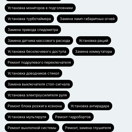
Установка мониторов в подголовники
Установка турботаймера
Замена ламп габаритных огней
Замена привода спидометра
Замена датчика массового расхода
Установка раций
Установка бесключевого доступа
Замена коммутатора
Ремонт подрулевого переключателя
Установка доводчиков стекол
Замена выключателя стоп-сигнала
Установка электроусилителя руля
Ремонт блока розжига ксенона
Установка антирадара
Установка мультируля
Ремонт гидробортов
Ремонт выхлопной системы
Ремонт, замена глушителя