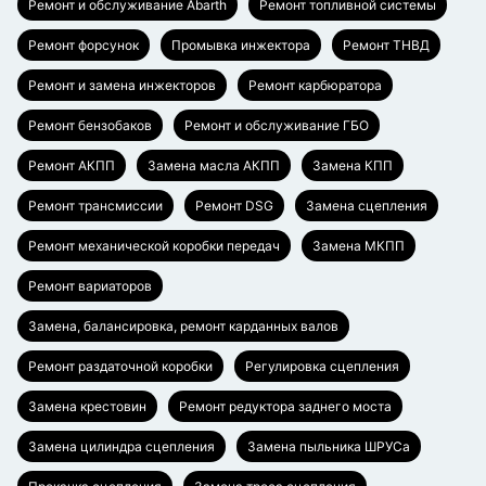
Ремонт и обслуживание Abarth
Ремонт топливной системы
Ремонт форсунок
Промывка инжектора
Ремонт ТНВД
Ремонт и замена инжекторов
Ремонт карбюратора
Ремонт бензобаков
Ремонт и обслуживание ГБО
Ремонт АКПП
Замена масла АКПП
Замена КПП
Ремонт трансмиссии
Ремонт DSG
Замена сцепления
Ремонт механической коробки передач
Замена МКПП
Ремонт вариаторов
Замена, балансировка, ремонт карданных валов
Ремонт раздаточной коробки
Регулировка сцепления
Замена крестовин
Ремонт редуктора заднего моста
Замена цилиндра сцепления
Замена пыльника ШРУСа