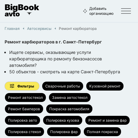
BigBook
Добавить
avto
организацию
Главная
Автосервисы
Ремонт карбюратора
Ремонт карбюраторов
в г.
Санкт-Петербург
Ищете сервисы, оказывающие услуги
карбюраторщика по ремонту бензонасосов
автомобиля?
50
объектов
- смотреть на карте
Санкт-Петербурга
Фильтры
Сварочные работы
Кузовной ремонт
Ремонт автостекол
Замена автостекол
Ремонт бамперов
Покраска автомобиля
Полировка авто
Полировка кузова
Ремонт и замена фар
Полировка стекол
Полировка фар
Полная покраска