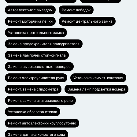
Автоэлектрик с выездом
Ремонт лебедок
Ремонт моторчика печки
Ремонт центрального замка
Установка центрального замка
Замена предохранителя прикуривателя
Замена лампочек стоп-сигнала
Замена высоковольтных проводов
Ремонт электроусилителя руля
Установка климат-контроля
Ремонт, замена спидометра
Замена ламп подсветки номера
Ремонт, замена втягивающего реле
Установка обогрева стекла
Ремонт автоэлектрики круглосуточно
Замена датчика холостого хода