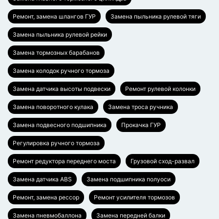
Ремонт, замена шлангов ГУР
Замена пыльника рулевой тяги
Замена пыльника рулевой рейки
Замена тормозных барабанов
Замена колодок ручного тормоза
Замена датчика высоты подвески
Ремонт рулевой колонки
Замена поворотного кулака
Замена троса ручника
Замена подвесного подшипника
Прокачка ГУР
Регулировка ручного тормоза
Ремонт редуктора переднего моста
Грузовой сход-развал
Замена датчика ABS
Замена подшипника полуоси
Ремонт, замена рессор
Ремонт усилителя тормозов
Замена пневмобаллона
Замена передней балки