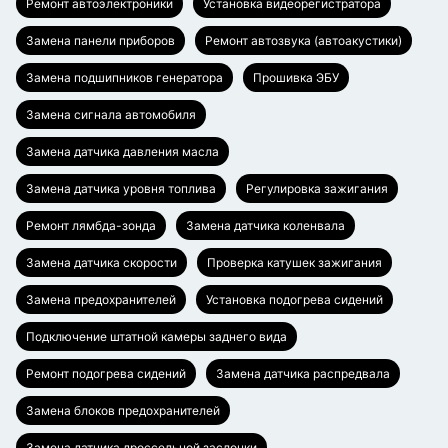
Ремонт автоэлектроники
Установка видеорегистратора
Замена панели приборов
Ремонт автозвука (автоакустики)
Замена подшипников генератора
Прошивка ЭБУ
Замена сигнала автомобиля
Замена датчика давления масла
Замена датчика уровня топлива
Регулировка зажигания
Ремонт лямбда-зонда
Замена датчика коленвала
Замена датчика скорости
Проверка катушек зажигания
Замена предохранителей
Установка подогрева сидений
Подключение штатной камеры заднего вида
Ремонт подогрева сидений
Замена датчика распредвала
Замена блоков предохранителей
Замена датчика дроссельной заслонки