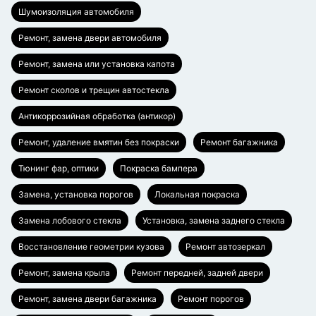
Шумоизоляция автомобиля
Ремонт, замена двери автомобиля
Ремонт, замена или установка капота
Ремонт сколов и трещин автостекла
Антикоррозийная обработка (антикор)
Ремонт, удаление вмятин без покраски
Ремонт багажника
Тюнинг фар, оптики
Покраска бампера
Замена, установка порогов
Локальная покраска
Замена лобового стекла
Установка, замена заднего стекла
Восстановление геометрии кузова
Ремонт автозеркал
Ремонт, замена крыла
Ремонт передней, задней двери
Ремонт, замена двери багажника
Ремонт порогов