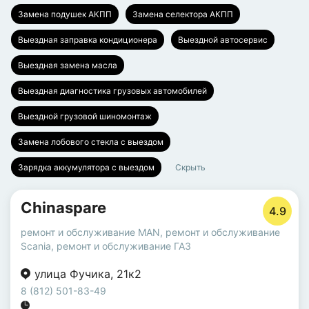
Замена подушек АКПП
Замена селектора АКПП
Выездная заправка кондиционера
Выездной автосервис
Выездная замена масла
Выездная диагностика грузовых автомобилей
Выездной грузовой шиномонтаж
Замена лобового стекла с выездом
Зарядка аккумулятора с выездом
Скрыть
Chinaspare
4.9
ремонт и обслуживание MAN
,
ремонт и обслуживание
Scania
,
ремонт и обслуживание ГАЗ
улица Фучика
,
21к2
8 (812) 501-83-49