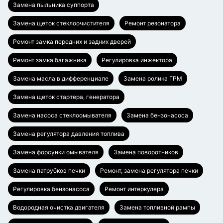
Замена пыльника суппорта
Замена щеток стеклоочистителя
Ремонт резонатора
Ремонт замка передних и задних дверей
Ремонт замка багажника
Регулировка инжектора
Замена масла в дифференциале
Замена ролика ГРМ
Замена щеток стартера, генератора
Замена насоса стеклоомывателя
Замена бензонасоса
Замена регулятора давления топлива
Замена форсунки омывателя
Замена поворотников
Замена патрубков печки
Ремонт, замена регулятора печки
Регулировка бензонасоса
Ремонт интеркулера
Водородная очистка двигателя
Замена топливной рампы