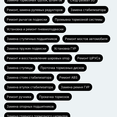
Замена тормозных трубок, шлангов
Сход-развал 3D
Ремонт, замена рулевых редукторов
Замена стабилизатора
Ремонт рычагов подвески
Промывка тормозной системы
Установка и ремонт пневмоподвески
Замена ступичных подшипников
Ремонт мостов автомобиля
Замена пружин подвески
Установка ГУР
Ремонт и восстановление шаровых опор
Ремонт ШРУСа
Замена ступицы
Проточка тормозных дисков
Замена стоек стабилизатора
Ремонт ABS
Замена втулок стабилизатора
Замена ремня ГУР
Ремонт ручника
Прокачка тормозов
Замена опорных подшипников
Замена главного тормозного цилиндра