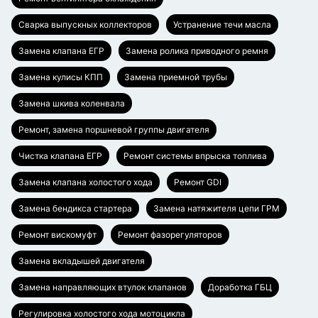
Сварка выпускных коллекторов
Устранение течи масла
Замена клапана ЕГР
Замена ролика приводного ремня
Замена кулисы КПП
Замена приемной трубы
Замена шкива коленвала
Ремонт, замена поршневой группы двигателя
Чистка клапана ЕГР
Ремонт системы впрыска топлива
Замена клапана холостого хода
Ремонт GDI
Замена бендикса стартера
Замена натяжителя цепи ГРМ
Ремонт вискомуфт
Ремонт фазорегуляторов
Замена вкладышей двигателя
Замена направляющих втулок клапанов
Доработка ГБЦ
Регулировка холостого хода мотоцикла