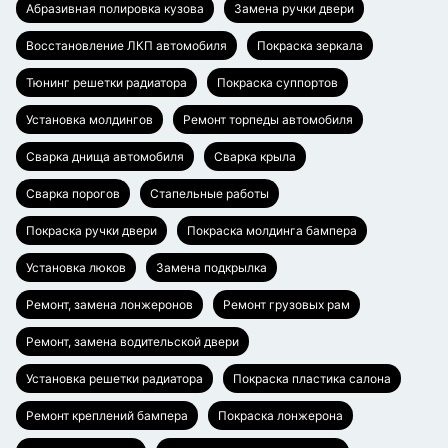
Абразивная полировка кузова
Замена ручки двери
Восстановление ЛКП автомобиля
Покраска зеркала
Тюнинг решетки радиатора
Покраска суппортов
Установка молдингов
Ремонт торпеды автомобиля
Сварка днища автомобиля
Сварка крыла
Сварка порогов
Стапельные работы
Покраска ручки двери
Покраска молдинга бампера
Установка люков
Замена подкрылка
Ремонт, замена лонжеронов
Ремонт грузовых рам
Ремонт, замена водительской двери
Установка решетки радиатора
Покраска пластика салона
Ремонт креплений бампера
Покраска лонжерона