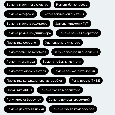
Замена масляного фильтра
Ремонт бензонасоса
Замена антифриза
Чистка топливной системы
Замена масла в редукторе
Замена жидкости ГУР
Замена ремня кондиционера
Замена ремня генератора
Промывка форсунок
Удаление катализатора
Ремонт печки автомобиля
Замена жидкости сцепления
Ремонт инжектора
Замена гофры глушителя
Ремонт стеклоочистителя
Замена замков автомобиля
Промывка кондиционера автомобиля
Регулировка ТНВД
Промывка АКПП
Замена масла в вариаторе
Регулировка форсунок
Замена приводных ремней
Замена двигателя печки
Замена масла компрессора