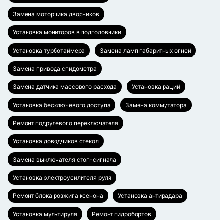
Замена моторчика дворников
Установка мониторов в подголовники
Установка турботаймера
Замена ламп габаритных огней
Замена привода спидометра
Замена датчика массового расхода
Установка раций
Установка бесключевого доступа
Замена коммутатора
Ремонт подрулевого переключателя
Установка доводчиков стекол
Замена выключателя стоп-сигнала
Установка электроусилителя руля
Ремонт блока розжига ксенона
Установка антирадара
Установка мультируля
Ремонт гидробортов