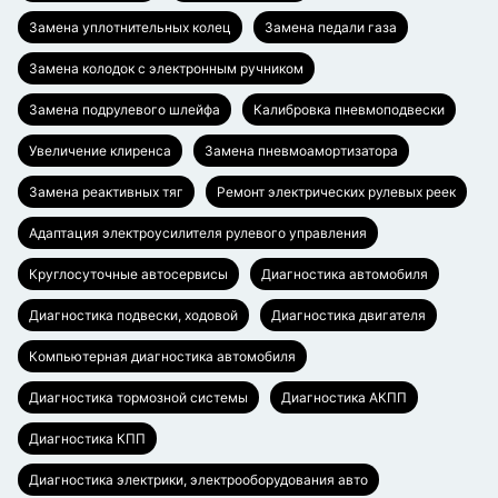
Замена уплотнительных колец
Замена педали газа
Замена колодок с электронным ручником
Замена подрулевого шлейфа
Калибровка пневмоподвески
Увеличение клиренса
Замена пневмоамортизатора
Замена реактивных тяг
Ремонт электрических рулевых реек
Адаптация электроусилителя рулевого управления
Круглосуточные автосервисы
Диагностика автомобиля
Диагностика подвески, ходовой
Диагностика двигателя
Компьютерная диагностика автомобиля
Диагностика тормозной системы
Диагностика АКПП
Диагностика КПП
Диагностика электрики, электрооборудования авто