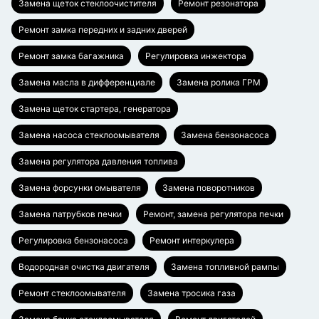
Замена щеток стеклоочистителя
Ремонт резонатора
Ремонт замка передних и задних дверей
Ремонт замка багажника
Регулировка инжектора
Замена масла в дифференциале
Замена ролика ГРМ
Замена щеток стартера, генератора
Замена насоса стеклоомывателя
Замена бензонасоса
Замена регулятора давления топлива
Замена форсунки омывателя
Замена поворотников
Замена патрубков печки
Ремонт, замена регулятора печки
Регулировка бензонасоса
Ремонт интеркулера
Водородная очистка двигателя
Замена топливной рампы
Ремонт стеклоомывателя
Замена тросика газа