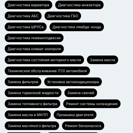
Диагностика вариатора
Диагностика инжектора
Диагностика АБС
Диагностика ГБО
Диагностика ШРУСа
Диагностика лямбда-зонда
Диагностика пневмоподвески
Диагностика климат-контроля
Диагностика состояния моторного масла
Замена масла
Техническое обслуживание (ТО) автомобиля
Замена фильтров
Установка автокондиционера
Замена тормозной жидкости
Замена свечей
Замена топливного фильтра
Ремонт системы охлаждения
Замена масла в МКПП
Промывка двигателя
Замена масляного фильтра
Ремонт бензонасоса