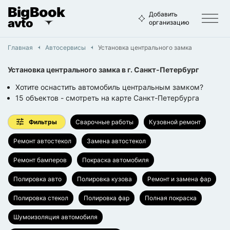
BigBook
Добавить
avto
организацию
Главная
Автосервисы
Установка центрального замка
Установка центрального замка
в г.
Санкт-Петербург
Хотите оснастить автомобиль центральным замком?
15
объектов
- смотреть на карте
Санкт-Петербурга
Фильтры
Сварочные работы
Кузовной ремонт
Ремонт автостекол
Замена автостекол
Ремонт бамперов
Покраска автомобиля
Полировка авто
Полировка кузова
Ремонт и замена фар
Полировка стекол
Полировка фар
Полная покраска
Шумоизоляция автомобиля