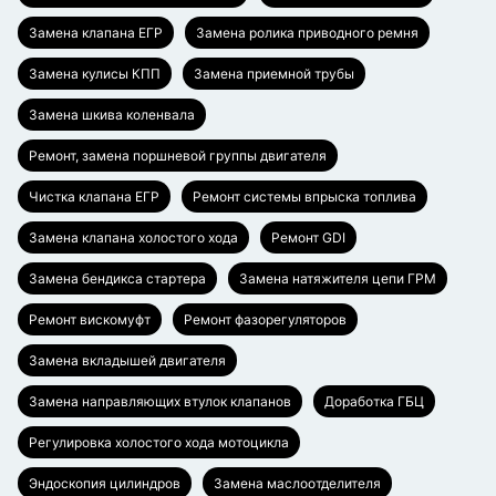
Замена клапана ЕГР
Замена ролика приводного ремня
Замена кулисы КПП
Замена приемной трубы
Замена шкива коленвала
Ремонт, замена поршневой группы двигателя
Чистка клапана ЕГР
Ремонт системы впрыска топлива
Замена клапана холостого хода
Ремонт GDI
Замена бендикса стартера
Замена натяжителя цепи ГРМ
Ремонт вискомуфт
Ремонт фазорегуляторов
Замена вкладышей двигателя
Замена направляющих втулок клапанов
Доработка ГБЦ
Регулировка холостого хода мотоцикла
Эндоскопия цилиндров
Замена маслоотделителя