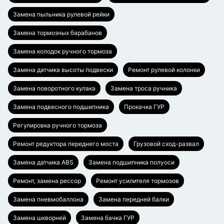
Замена пыльника рулевой рейки
Замена тормозных барабанов
Замена колодок ручного тормоза
Замена датчика высоты подвески
Ремонт рулевой колонки
Замена поворотного кулака
Замена троса ручника
Замена подвесного подшипника
Прокачка ГУР
Регулировка ручного тормоза
Ремонт редуктора переднего моста
Грузовой сход-развал
Замена датчика ABS
Замена подшипника полуоси
Ремонт, замена рессор
Ремонт усилителя тормозов
Замена пневмобаллона
Замена передней балки
Замена шкворней
Замена бачка ГУР