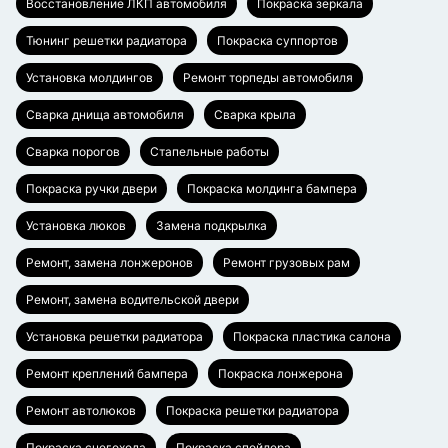
Восстановление ЛКП автомобиля
Покраска зеркала
Тюнинг решетки радиатора
Покраска суппортов
Установка молдингов
Ремонт торпеды автомобиля
Сварка днища автомобиля
Сварка крыла
Сварка порогов
Стапельные работы
Покраска ручки двери
Покраска молдинга бампера
Установка люков
Замена подкрылка
Ремонт, замена лонжеронов
Ремонт грузовых рам
Ремонт, замена водительской двери
Установка решетки радиатора
Покраска пластика салона
Ремонт креплений бампера
Покраска лонжерона
Ремонт автолюков
Покраска решетки радиатора
Покраска снегохода
Покраска спойлера