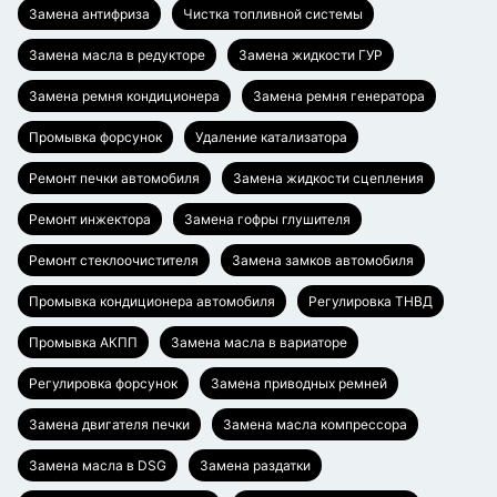
Замена антифриза
Чистка топливной системы
Замена масла в редукторе
Замена жидкости ГУР
Замена ремня кондиционера
Замена ремня генератора
Промывка форсунок
Удаление катализатора
Ремонт печки автомобиля
Замена жидкости сцепления
Ремонт инжектора
Замена гофры глушителя
Ремонт стеклоочистителя
Замена замков автомобиля
Промывка кондиционера автомобиля
Регулировка ТНВД
Промывка АКПП
Замена масла в вариаторе
Регулировка форсунок
Замена приводных ремней
Замена двигателя печки
Замена масла компрессора
Замена масла в DSG
Замена раздатки