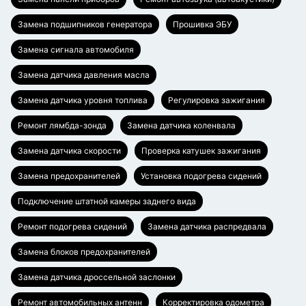
Замена подшипников генератора
Прошивка ЭБУ
Замена сигнала автомобиля
Замена датчика давления масла
Замена датчика уровня топлива
Регулировка зажигания
Ремонт лямбда-зонда
Замена датчика коленвала
Замена датчика скорости
Проверка катушек зажигания
Замена предохранителей
Установка подогрева сидений
Подключение штатной камеры заднего вида
Ремонт подогрева сидений
Замена датчика распредвала
Замена блоков предохранителей
Замена датчика дроссельной заслонки
Ремонт автомобильных антенн
Корректировка одометра