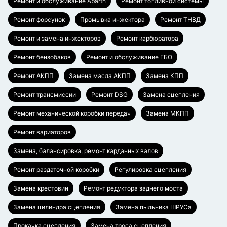
Ремонт и обслуживание Abarth
Ремонт топливной системы
Ремонт форсунок
Промывка инжектора
Ремонт ТНВД
Ремонт и замена инжекторов
Ремонт карбюратора
Ремонт бензобаков
Ремонт и обслуживание ГБО
Ремонт АКПП
Замена масла АКПП
Замена КПП
Ремонт трансмиссии
Ремонт DSG
Замена сцепления
Ремонт механической коробки передач
Замена МКПП
Ремонт вариаторов
Замена, балансировка, ремонт карданных валов
Ремонт раздаточной коробки
Регулировка сцепления
Замена крестовин
Ремонт редуктора заднего моста
Замена цилиндра сцепления
Замена пыльника ШРУСа
Прокачка сцепления
Замена троса сцепления