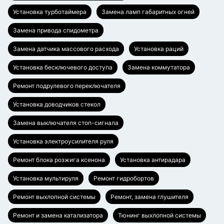
Установка турботаймера
Замена ламп габаритных огней
Замена привода спидометра
Замена датчика массового расхода
Установка раций
Установка бесключевого доступа
Замена коммутатора
Ремонт подрулевого переключателя
Установка доводчиков стекол
Замена выключателя стоп-сигнала
Установка электроусилителя руля
Ремонт блока розжига ксенона
Установка антирадара
Установка мультируля
Ремонт гидробортов
Ремонт выхлопной системы
Ремонт, замена глушителя
Ремонт и замена катализатора
Тюнинг выхлопной системы