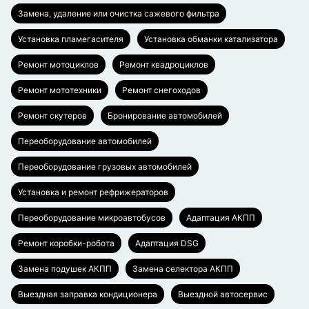
Замена, удаление или очистка сажевого фильтра
Установка пламегасителя
Установка обманки катализатора
Ремонт мотоциклов
Ремонт квадроциклов
Ремонт мототехники
Ремонт снегоходов
Ремонт скутеров
Бронирование автомобилей
Переоборудование автомобилей
Переоборудование грузовых автомобилей
Установка и ремонт рефрижераторов
Переоборудование микроавтобусов
Адаптация АКПП
Ремонт коробки-робота
Адаптация DSG
Замена подушек АКПП
Замена селектора АКПП
Выездная заправка кондиционера
Выездной автосервис