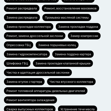
Ремонт распредвала
Ремонт, восстановление маховиков
Замена распредвала
Промывка масляной системы
Замена прокладки коллектора
Замена прокладки поддона
Ремонт, замена дроссельной заслонки
Замер компрессии
Опрессовка ГБЦ
Замена поршневых колец
Замена гидрокомпенсатора
Замена поддона картера
Шлифовка ГБЦ
Замена прокладки клапанной крышки
Чистка и адаптация дроссельной заслонки
Замена втулок стартера
Чистка впускного коллектора
Ремонт топливной аппаратуры дизельных двигателей
Ремонт вентилятора охлаждения
Сварка выпускных коллекторов
Устранение течи масла