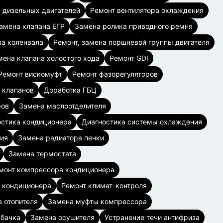
 дизельных двигателей
Ремонт вентилятора охлаждения
амена клапана ЕГР
Замена ролика приводного ремня
а коленвала
Ремонт, замена поршневой группы двигателя
мена клапана холостого хода
Ремонт GDI
Ремонт вискомуфт
Ремонт фазорегуляторов
 клапанов
Доработка ГБЦ
ров
Замена маслоотделителя
остика кондиционера
Диагностика системы охлаждения
ия
Замена радиатора печки
Замена термостата
монт компрессора кондиционера
а кондиционера
Ремонт климат-контроля
 отопителя
Замена муфты компрессора
 бачка
Замена осушителя
Устранение течи антифриза