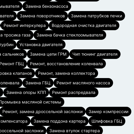
омывателя
Замена бензонасоса
вателя
Замена поворотников
Замена патрубков печки
Ремонт интеркулера
Водородная очистка двигателя
а тросика газа
Замена бачка стеклоомывателя
турбин
Установка двигателя
 сальников
Замена цепи ГРМ
Чип тюнинг двигателя
Ремонт ГБЦ
Ремонт, восстановление коленвала
ровка клапанов
Ремонт, замена коллектора
коленвала
Замена ГБЦ
Ремонт масляного насоса
в
Замена опоры КПП
Ремонт распредвала
Промывка масляной системы
Ремонт, замена дроссельной заслонки
Замер компрессии
компенсатора
Замена поддона картера
Шлифовка ГБЦ
россельной заслонки
Замена втулок стартера