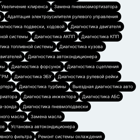
Увеличение клиренса
Замена пневмоамортизатора
к
Адаптация электроусилителя рулевого управления
агностика подвески, ходовой
Диагностика двигателя
зной системы
Диагностика АКПП
Диагностика КПП
тика топливной системы
Диагностика кузова
вигателей
Диагностика автокондиционера
мы
Диагностика форсунок
Диагностика сцепления
 ГРМ
Диагностика ЭБУ
Диагностика рулевой рейки
артера
Диагностика турбины
Выездная диагностика авто
ариатора
Диагностика инжектора
Диагностика АБС
а-зонда
Диагностика пневмоподвески
рного масла
Замена масла
ов
Установка автокондиционера
ивного фильтра
Ремонт системы охлаждения