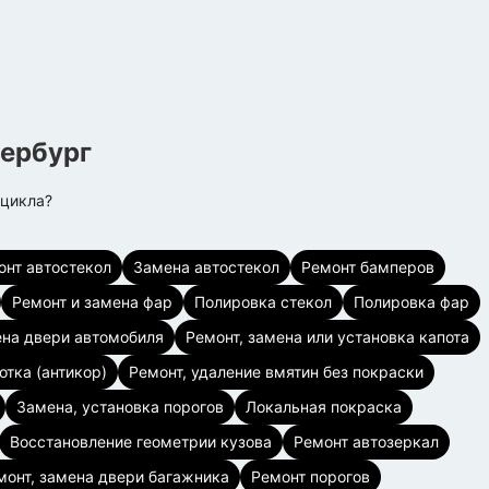
ербург
оцикла?
онт автостекол
Замена автостекол
Ремонт бамперов
Ремонт и замена фар
Полировка стекол
Полировка фар
ена двери автомобиля
Ремонт, замена или установка капота
тка (антикор)
Ремонт, удаление вмятин без покраски
Замена, установка порогов
Локальная покраска
Восстановление геометрии кузова
Ремонт автозеркал
монт, замена двери багажника
Ремонт порогов