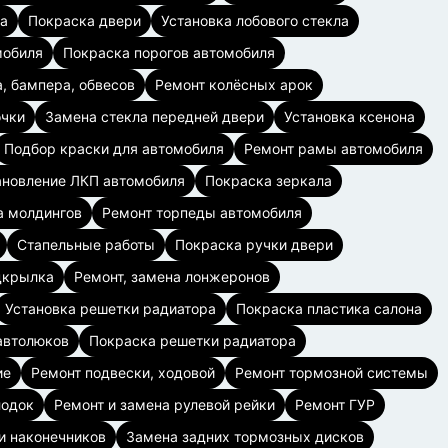
та
Покраска двери
Установка лобового стекла
мобиля
Покраска порогов автомобиля
, бампера, обвесов
Ремонт колёсных арок
очки
Замена стекла передней двери
Установка ксенона
Подбор краски для автомобиля
Ремонт рамы автомобиля
ановление ЛКП автомобиля
Покраска зеркала
а молдингов
Ремонт торпеды автомобиля
Стапельные работы
Покраска ручки двери
дкрылка
Ремонт, замена лонжеронов
Установка решетки радиатора
Покраска пластика салона
автолюков
Покраска решетки радиатора
ие
Ремонт подвески, ходовой
Ремонт тормозной системы
лодок
Ремонт и замена рулевой рейки
Ремонт ГУР
и наконечников
Замена задних тормозных дисков