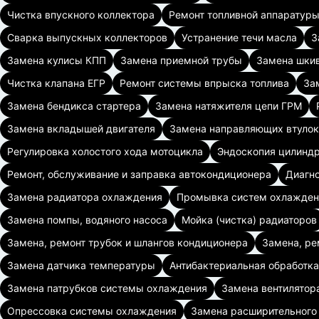
Чистка впускного коллектора
Ремонт топливной аппаратуры
Сварка выпускных коллекторов
Устранение течи масла
З
Замена кулисы КПП
Замена приемной трубы
Замена шкив
Чистка клапана ЕГР
Ремонт системы впрыска топлива
За
Замена бендикса стартера
Замена натяжителя цепи ГРМ
Замена вкладышей двигателя
Замена направляющих втулок
Регулировка холостого хода мотоцикла
Эндоскопия цилинд
Ремонт, обслуживание и заправка автокондиционера
Диагн
Замена радиатора охлаждения
Промывка систем охлажден
Замена помпы, водяного насоса
Мойка (чистка) радиаторов
Замена, ремонт трубок и шлангов кондиционера
Замена, ре
Замена датчика температуры
Антибактериальная обработк
Замена патрубков системы охлаждения
Замена вентилятора
Опрессовка системы охлаждения
Замена расширительного