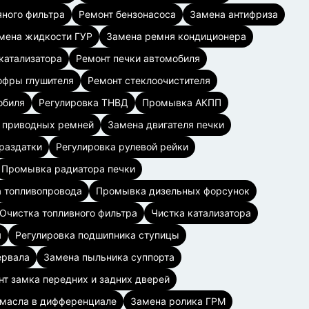
ного фильтра
Ремонт бензонасоса
Замена антифриза
мена жидкости ГУР
Замена ремня кондиционера
катализатора
Ремонт печки автомобиля
офры глушителя
Ремонт стеклоочистителя
обиля
Регулировка ТНВД
Промывка АКПП
 приводных ремней
Замена двигателя печки
раздатки
Регулировка рулевой рейки
Промывка радиатора печки
 топливопровода
Промывка дизельных форсунок
Очистка топливного фильтра
Чистка катализатора
я
Регулировка подшипника ступицы
ервала
Замена пыльника суппорта
нт замка передних и задних дверей
масла в дифференциале
Замена ролика ГРМ