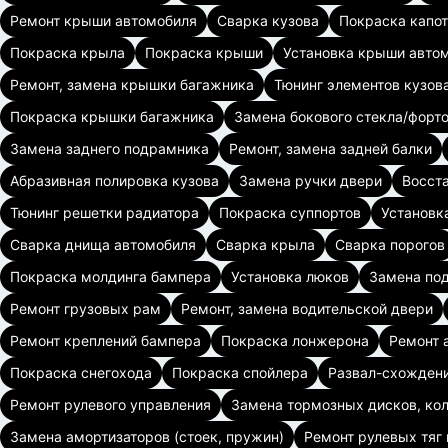
Ремонт крыши автомобиля
Сварка кузова
Покраска капо
Покраска крыла
Покраска крыши
Установка крыши авто
Ремонт, замена крышки багажника
Тюнинг элементов кузова
Покраска крышки багажника
Замена бокового стекла/форт
Замена заднего подрамника
Ремонт, замена задней балки
Абразивная полировка кузова
Замена ручки двери
Восст
Тюнинг решетки радиатора
Покраска суппортов
Установк
Сварка днища автомобиля
Сварка крыла
Сварка порогов
Покраска молдинга бампера
Установка люков
Замена по
Ремонт грузовых рам
Ремонт, замена водительской двери
Ремонт креплений бампера
Покраска лонжерона
Ремонт 
Покраска снегохода
Покраска спойлера
Развал-схожден
Ремонт рулевого управления
Замена тормозных дисков, ко
Замена амортизаторов (стоек, пружин)
Ремонт рулевых тяг 