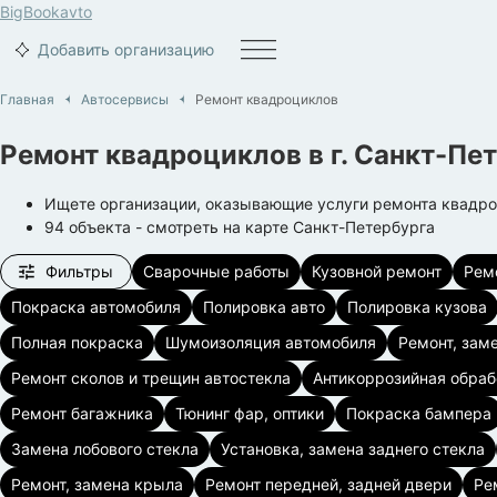
BigBook
avto
Добавить организацию
Главная
Автосервисы
Ремонт квадроциклов
Ремонт квадроциклов
в г.
Санкт-Пет
Ищете организации, оказывающие услуги ремонта квадр
94
объекта
- смотреть на карте
Санкт-Петербурга
Фильтры
Сварочные работы
Кузовной ремонт
Рем
Покраска автомобиля
Полировка авто
Полировка кузова
Полная покраска
Шумоизоляция автомобиля
Ремонт, зам
Ремонт сколов и трещин автостекла
Антикоррозийная обрабо
Ремонт багажника
Тюнинг фар, оптики
Покраска бампера
Замена лобового стекла
Установка, замена заднего стекла
Ремонт, замена крыла
Ремонт передней, задней двери
Ре