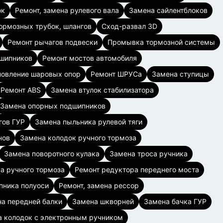
ок
Ремонт, замена рулевого вала
Замена сайлентблоков
ормозных трубок, шлангов
Сход-развал 3D
Ремонт рычагов подвески
Промывка тормозной системы
дшипников
Ремонт мостов автомобиля
новление шаровых опор
Ремонт ШРУСа
Замена ступицы
Ремонт ABS
Замена втулок стабилизатора
Замена опорных подшипников
гов ГУР
Замена пыльника рулевой тяги
нов
Замена колодок ручного тормоза
Замена поворотного кулака
Замена троса ручника
а ручного тормоза
Ремонт редуктора переднего моста
пника полуоси
Ремонт, замена рессор
а передней балки
Замена шкворней
Замена бачка ГУР
 колодок с электронным ручником