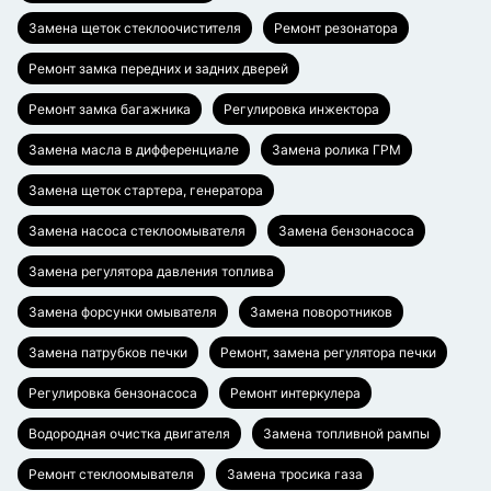
Замена щеток стеклоочистителя
Ремонт резонатора
Ремонт замка передних и задних дверей
Ремонт замка багажника
Регулировка инжектора
Замена масла в дифференциале
Замена ролика ГРМ
Замена щеток стартера, генератора
Замена насоса стеклоомывателя
Замена бензонасоса
Замена регулятора давления топлива
Замена форсунки омывателя
Замена поворотников
Замена патрубков печки
Ремонт, замена регулятора печки
Регулировка бензонасоса
Ремонт интеркулера
Водородная очистка двигателя
Замена топливной рампы
Ремонт стеклоомывателя
Замена тросика газа