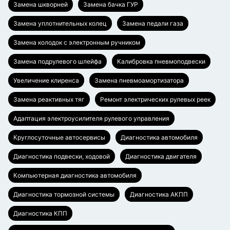
Замена шкворней
Замена бачка ГУР
Замена уплотнительных колец
Замена педали газа
Замена колодок с электронным ручником
Замена подрулевого шлейфа
Калибровка пневмоподвески
Увеличение клиренса
Замена пневмоамортизатора
Замена реактивных тяг
Ремонт электрических рулевых реек
Адаптация электроусилителя рулевого управления
Круглосуточные автосервисы
Диагностика автомобиля
Диагностика подвески, ходовой
Диагностика двигателя
Компьютерная диагностика автомобиля
Диагностика тормозной системы
Диагностика АКПП
Диагностика КПП