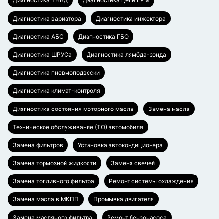
Диагностика ТНВД
Диагностика цепи ГРМ
Диагностика вариатора
Диагностика инжектора
Диагностика АБС
Диагностика ГБО
Диагностика ШРУСа
Диагностика лямбда-зонда
Диагностика пневмоподвески
Диагностика климат-контроля
Диагностика состояния моторного масла
Замена масла
Техническое обслуживание (ТО) автомобиля
Замена фильтров
Установка автокондиционера
Замена тормозной жидкости
Замена свечей
Замена топливного фильтра
Ремонт системы охлаждения
Замена масла в МКПП
Промывка двигателя
Замена масляного фильтра
Ремонт бензонасоса