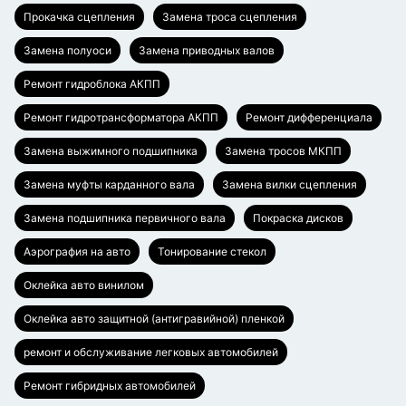
Прокачка сцепления
Замена троса сцепления
Замена полуоси
Замена приводных валов
Ремонт гидроблока АКПП
Ремонт гидротрансформатора АКПП
Ремонт дифференциала
Замена выжимного подшипника
Замена тросов МКПП
Замена муфты карданного вала
Замена вилки сцепления
Замена подшипника первичного вала
Покраска дисков
Аэрография на авто
Тонирование стекол
Оклейка авто винилом
Оклейка авто защитной (антигравийной) пленкой
ремонт и обслуживание легковых автомобилей
Ремонт гибридных автомобилей