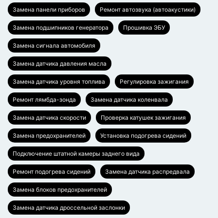
Замена панели приборов
Ремонт автозвука (автоакустики)
Замена подшипников генератора
Прошивка ЭБУ
Замена сигнала автомобиля
Замена датчика давления масла
Замена датчика уровня топлива
Регулировка зажигания
Ремонт лямбда-зонда
Замена датчика коленвала
Замена датчика скорости
Проверка катушек зажигания
Замена предохранителей
Установка подогрева сидений
Подключение штатной камеры заднего вида
Ремонт подогрева сидений
Замена датчика распредвала
Замена блоков предохранителей
Замена датчика дроссельной заслонки