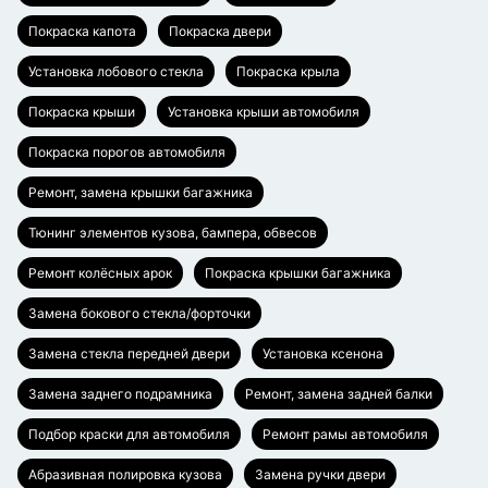
Покраска капота
Покраска двери
Установка лобового стекла
Покраска крыла
Покраска крыши
Установка крыши автомобиля
Покраска порогов автомобиля
Ремонт, замена крышки багажника
Тюнинг элементов кузова, бампера, обвесов
Ремонт колёсных арок
Покраска крышки багажника
Замена бокового стекла/форточки
Замена стекла передней двери
Установка ксенона
Замена заднего подрамника
Ремонт, замена задней балки
Подбор краски для автомобиля
Ремонт рамы автомобиля
Абразивная полировка кузова
Замена ручки двери