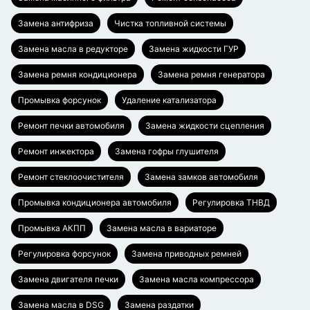
Замена антифриза
Чистка топливной системы
Замена масла в редукторе
Замена жидкости ГУР
Замена ремня кондиционера
Замена ремня генератора
Промывка форсунок
Удаление катализатора
Ремонт печки автомобиля
Замена жидкости сцепления
Ремонт инжектора
Замена гофры глушителя
Ремонт стеклоочистителя
Замена замков автомобиля
Промывка кондиционера автомобиля
Регулировка ТНВД
Промывка АКПП
Замена масла в вариаторе
Регулировка форсунок
Замена приводных ремней
Замена двигателя печки
Замена масла компрессора
Замена масла в DSG
Замена раздатки