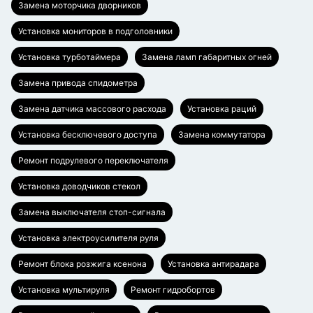
Замена моторчика дворников
Установка мониторов в подголовники
Установка турботаймера
Замена ламп габаритных огней
Замена привода спидометра
Замена датчика массового расхода
Установка раций
Установка бесключевого доступа
Замена коммутатора
Ремонт подрулевого переключателя
Установка доводчиков стекол
Замена выключателя стоп-сигнала
Установка электроусилителя руля
Ремонт блока розжига ксенона
Установка антирадара
Установка мультируля
Ремонт гидробортов