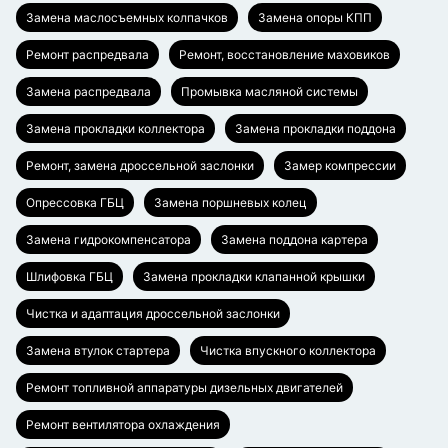
Замена маслосъемных колпачков
Замена опоры КПП
Ремонт распредвала
Ремонт, восстановление маховиков
Замена распредвала
Промывка масляной системы
Замена прокладки коллектора
Замена прокладки поддона
Ремонт, замена дроссельной заслонки
Замер компрессии
Опрессовка ГБЦ
Замена поршневых колец
Замена гидрокомпенсатора
Замена поддона картера
Шлифовка ГБЦ
Замена прокладки клапанной крышки
Чистка и адаптация дроссельной заслонки
Замена втулок стартера
Чистка впускного коллектора
Ремонт топливной аппаратуры дизельных двигателей
Ремонт вентилятора охлаждения