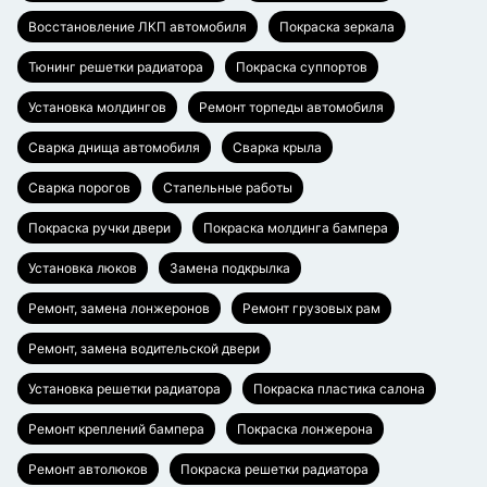
Восстановление ЛКП автомобиля
Покраска зеркала
Тюнинг решетки радиатора
Покраска суппортов
Установка молдингов
Ремонт торпеды автомобиля
Сварка днища автомобиля
Сварка крыла
Сварка порогов
Стапельные работы
Покраска ручки двери
Покраска молдинга бампера
Установка люков
Замена подкрылка
Ремонт, замена лонжеронов
Ремонт грузовых рам
Ремонт, замена водительской двери
Установка решетки радиатора
Покраска пластика салона
Ремонт креплений бампера
Покраска лонжерона
Ремонт автолюков
Покраска решетки радиатора