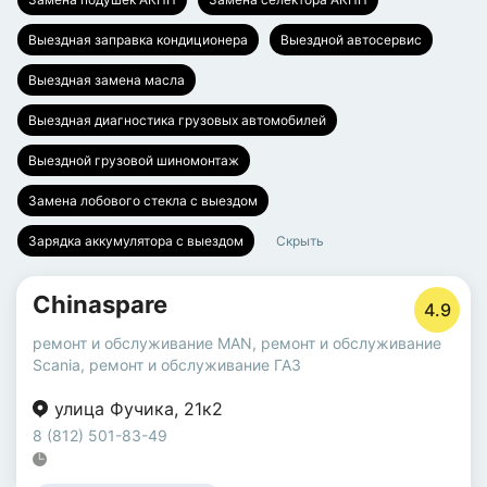
Выездная заправка кондиционера
Выездной автосервис
Выездная замена масла
Выездная диагностика грузовых автомобилей
Выездной грузовой шиномонтаж
Замена лобового стекла с выездом
Зарядка аккумулятора с выездом
Скрыть
Chinaspare
4.9
ремонт и обслуживание MAN
,
ремонт и обслуживание
Scania
,
ремонт и обслуживание ГАЗ
улица Фучика
,
21к2
8 (812) 501-83-49