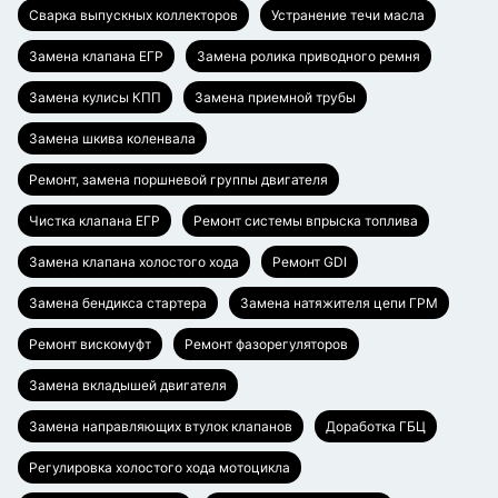
Сварка выпускных коллекторов
Устранение течи масла
Замена клапана ЕГР
Замена ролика приводного ремня
Замена кулисы КПП
Замена приемной трубы
Замена шкива коленвала
Ремонт, замена поршневой группы двигателя
Чистка клапана ЕГР
Ремонт системы впрыска топлива
Замена клапана холостого хода
Ремонт GDI
Замена бендикса стартера
Замена натяжителя цепи ГРМ
Ремонт вискомуфт
Ремонт фазорегуляторов
Замена вкладышей двигателя
Замена направляющих втулок клапанов
Доработка ГБЦ
Регулировка холостого хода мотоцикла