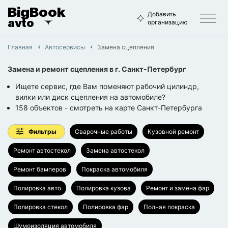
BigBook
Добавить
avto
организацию
Главная
Автосервисы
Замена сцепления
Замена и ремонт сцепления
в г.
Санкт-Петербург
Ищете сервис, где Вам поменяют рабочий цилиндр,
вилки или диск сцепления на автомобиле?
158
объектов
- смотреть на карте
Санкт-Петербурга
Фильтры
Сварочные работы
Кузовной ремонт
Ремонт автостекол
Замена автостекол
Ремонт бамперов
Покраска автомобиля
Полировка авто
Полировка кузова
Ремонт и замена фар
Полировка стекол
Полировка фар
Полная покраска
Шумоизоляция автомобиля