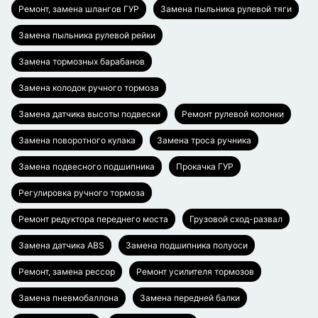
Ремонт, замена шлангов ГУР
Замена пыльника рулевой тяги
Замена пыльника рулевой рейки
Замена тормозных барабанов
Замена колодок ручного тормоза
Замена датчика высоты подвески
Ремонт рулевой колонки
Замена поворотного кулака
Замена троса ручника
Замена подвесного подшипника
Прокачка ГУР
Регулировка ручного тормоза
Ремонт редуктора переднего моста
Грузовой сход-развал
Замена датчика ABS
Замена подшипника полуоси
Ремонт, замена рессор
Ремонт усилителя тормозов
Замена пневмобаллона
Замена передней балки