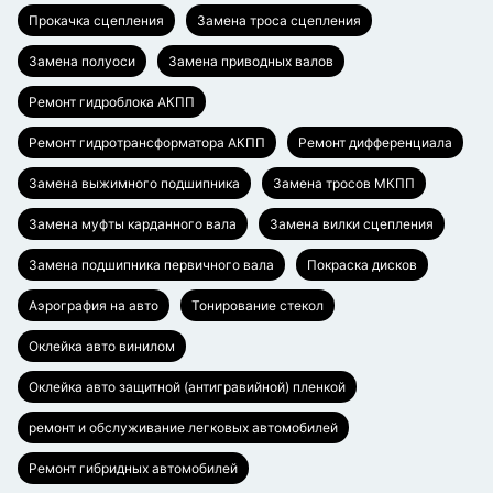
Прокачка сцепления
Замена троса сцепления
Замена полуоси
Замена приводных валов
Ремонт гидроблока АКПП
Ремонт гидротрансформатора АКПП
Ремонт дифференциала
Замена выжимного подшипника
Замена тросов МКПП
Замена муфты карданного вала
Замена вилки сцепления
Замена подшипника первичного вала
Покраска дисков
Аэрография на авто
Тонирование стекол
Оклейка авто винилом
Оклейка авто защитной (антигравийной) пленкой
ремонт и обслуживание легковых автомобилей
Ремонт гибридных автомобилей