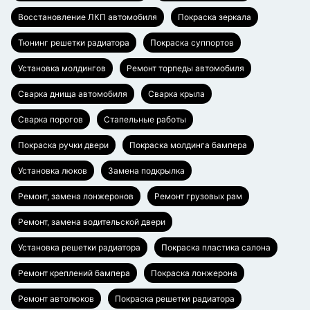
Восстановление ЛКП автомобиля
Покраска зеркала
Тюнинг решетки радиатора
Покраска суппортов
Установка молдингов
Ремонт торпеды автомобиля
Сварка днища автомобиля
Сварка крыла
Сварка порогов
Стапельные работы
Покраска ручки двери
Покраска молдинга бампера
Установка люков
Замена подкрылка
Ремонт, замена лонжеронов
Ремонт грузовых рам
Ремонт, замена водительской двери
Установка решетки радиатора
Покраска пластика салона
Ремонт креплений бампера
Покраска лонжерона
Ремонт автолюков
Покраска решетки радиатора