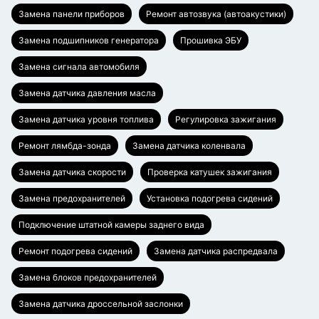
Замена панели приборов
Ремонт автозвука (автоакустики)
Замена подшипников генератора
Прошивка ЭБУ
Замена сигнала автомобиля
Замена датчика давления масла
Замена датчика уровня топлива
Регулировка зажигания
Ремонт лямбда-зонда
Замена датчика коленвала
Замена датчика скорости
Проверка катушек зажигания
Замена предохранителей
Установка подогрева сидений
Подключение штатной камеры заднего вида
Ремонт подогрева сидений
Замена датчика распредвала
Замена блоков предохранителей
Замена датчика дроссельной заслонки