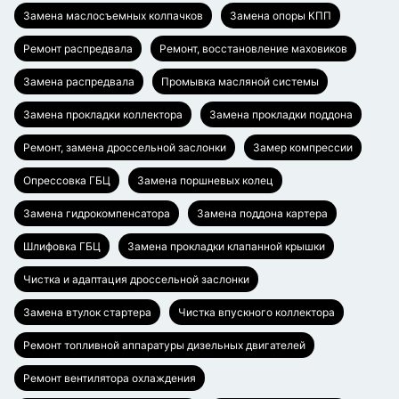
Замена маслосъемных колпачков
Замена опоры КПП
Ремонт распредвала
Ремонт, восстановление маховиков
Замена распредвала
Промывка масляной системы
Замена прокладки коллектора
Замена прокладки поддона
Ремонт, замена дроссельной заслонки
Замер компрессии
Опрессовка ГБЦ
Замена поршневых колец
Замена гидрокомпенсатора
Замена поддона картера
Шлифовка ГБЦ
Замена прокладки клапанной крышки
Чистка и адаптация дроссельной заслонки
Замена втулок стартера
Чистка впускного коллектора
Ремонт топливной аппаратуры дизельных двигателей
Ремонт вентилятора охлаждения