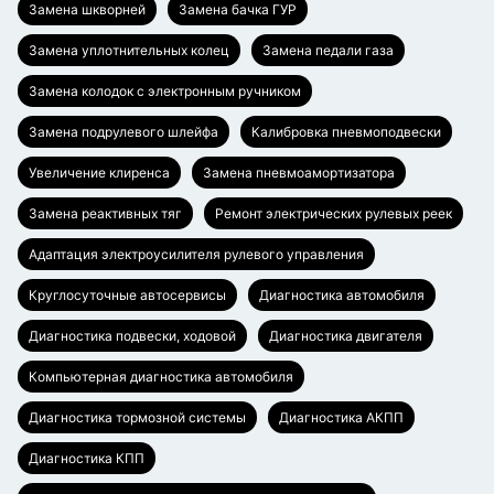
Замена шкворней
Замена бачка ГУР
Замена уплотнительных колец
Замена педали газа
Замена колодок с электронным ручником
Замена подрулевого шлейфа
Калибровка пневмоподвески
Увеличение клиренса
Замена пневмоамортизатора
Замена реактивных тяг
Ремонт электрических рулевых реек
Адаптация электроусилителя рулевого управления
Круглосуточные автосервисы
Диагностика автомобиля
Диагностика подвески, ходовой
Диагностика двигателя
Компьютерная диагностика автомобиля
Диагностика тормозной системы
Диагностика АКПП
Диагностика КПП