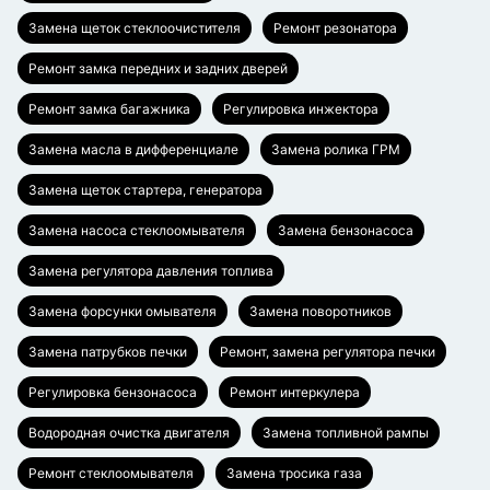
Замена щеток стеклоочистителя
Ремонт резонатора
Ремонт замка передних и задних дверей
Ремонт замка багажника
Регулировка инжектора
Замена масла в дифференциале
Замена ролика ГРМ
Замена щеток стартера, генератора
Замена насоса стеклоомывателя
Замена бензонасоса
Замена регулятора давления топлива
Замена форсунки омывателя
Замена поворотников
Замена патрубков печки
Ремонт, замена регулятора печки
Регулировка бензонасоса
Ремонт интеркулера
Водородная очистка двигателя
Замена топливной рампы
Ремонт стеклоомывателя
Замена тросика газа