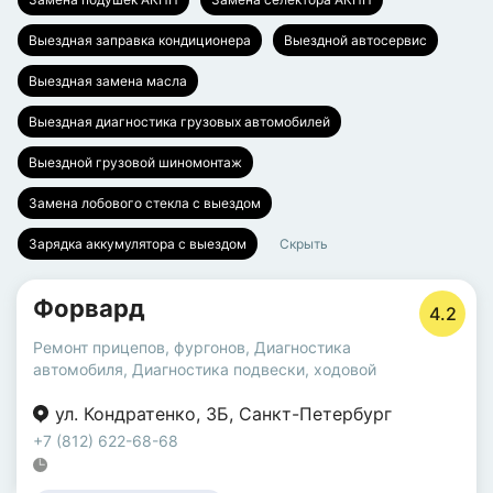
Выездная заправка кондиционера
Выездной автосервис
Выездная замена масла
Выездная диагностика грузовых автомобилей
Выездной грузовой шиномонтаж
Замена лобового стекла с выездом
Зарядка аккумулятора с выездом
Скрыть
Форвард
4.2
Ремонт прицепов, фургонов
,
Диагностика
автомобиля
,
Диагностика подвески, ходовой
ул. Кондратенко
,
3Б
,
Санкт-Петербург
+7 (812) 622-68-68