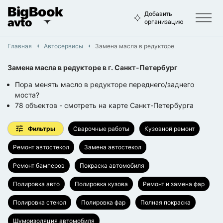
BigBook
Добавить
avto
организацию
Главная
Автосервисы
Замена масла в редукторе
Замена масла в редукторе
в г.
Санкт-Петербург
Пора менять масло в редукторе переднего/заднего
моста?
78
объектов
- смотреть на карте
Санкт-Петербурга
Фильтры
Сварочные работы
Кузовной ремонт
Ремонт автостекол
Замена автостекол
Ремонт бамперов
Покраска автомобиля
Полировка авто
Полировка кузова
Ремонт и замена фар
Полировка стекол
Полировка фар
Полная покраска
Шумоизоляция автомобиля