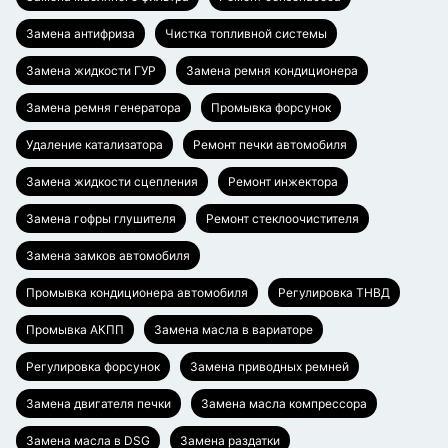
Замена антифриза
Чистка топливной системы
Замена жидкости ГУР
Замена ремня кондиционера
Замена ремня генератора
Промывка форсунок
Удаление катализатора
Ремонт печки автомобиля
Замена жидкости сцепления
Ремонт инжектора
Замена гофры глушителя
Ремонт стеклоочистителя
Замена замков автомобиля
Промывка кондиционера автомобиля
Регулировка ТНВД
Промывка АКПП
Замена масла в вариаторе
Регулировка форсунок
Замена приводных ремней
Замена двигателя печки
Замена масла компрессора
Замена масла в DSG
Замена раздатки