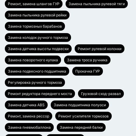
Ремонт, замена шлангов ГУР
Замена пыльника рулевой тяги
Замена пыльника рулевой рейки
Замена тормозных барабанов
Замена колодок ручного тормоза
Замена датчика высоты подвески
Ремонт рулевой колонки
Замена поворотного кулака
Замена троса ручника
Замена подвесного подшипника
Прокачка ГУР
Регулировка ручного тормоза
Ремонт редуктора переднего моста
Грузовой сход-развал
Замена датчика ABS
Замена подшипника полуоси
Ремонт, замена рессор
Ремонт усилителя тормозов
Замена пневмобаллона
Замена передней балки