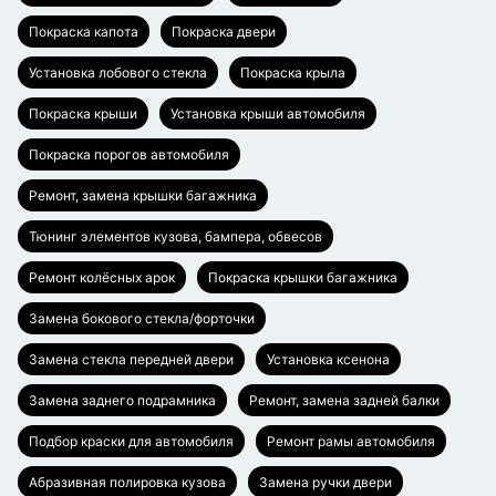
Покраска капота
Покраска двери
Установка лобового стекла
Покраска крыла
Покраска крыши
Установка крыши автомобиля
Покраска порогов автомобиля
Ремонт, замена крышки багажника
Тюнинг элементов кузова, бампера, обвесов
Ремонт колёсных арок
Покраска крышки багажника
Замена бокового стекла/форточки
Замена стекла передней двери
Установка ксенона
Замена заднего подрамника
Ремонт, замена задней балки
Подбор краски для автомобиля
Ремонт рамы автомобиля
Абразивная полировка кузова
Замена ручки двери