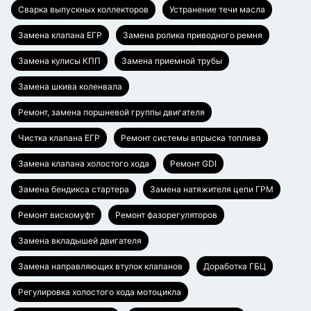
Сварка выпускных коллекторов
Устранение течи масла
Замена клапана ЕГР
Замена ролика приводного ремня
Замена кулисы КПП
Замена приемной трубы
Замена шкива коленвала
Ремонт, замена поршневой группы двигателя
Чистка клапана ЕГР
Ремонт системы впрыска топлива
Замена клапана холостого хода
Ремонт GDI
Замена бендикса стартера
Замена натяжителя цепи ГРМ
Ремонт вискомуфт
Ремонт фазорегуляторов
Замена вкладышей двигателя
Замена направляющих втулок клапанов
Доработка ГБЦ
Регулировка холостого хода мотоцикла