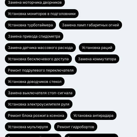
Замена моторчика дворников
Установка мониторов в подголовники
Установка турботаймера
Замена ламп габаритных огней
Замена привода спидометра
Замена датчика массового расхода
Установка раций
Установка бесключевого доступа
Замена коммутатора
Ремонт подрулевого переключателя
Установка доводчиков стекол
Замена выключателя стоп-сигнала
Установка электроусилителя руля
Ремонт блока розжига ксенона
Установка антирадара
Установка мультируля
Ремонт гидробортов