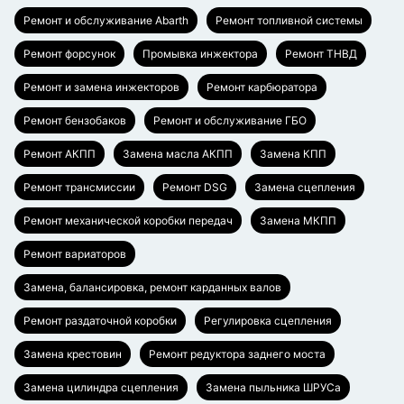
Ремонт и обслуживание Abarth
Ремонт топливной системы
Ремонт форсунок
Промывка инжектора
Ремонт ТНВД
Ремонт и замена инжекторов
Ремонт карбюратора
Ремонт бензобаков
Ремонт и обслуживание ГБО
Ремонт АКПП
Замена масла АКПП
Замена КПП
Ремонт трансмиссии
Ремонт DSG
Замена сцепления
Ремонт механической коробки передач
Замена МКПП
Ремонт вариаторов
Замена, балансировка, ремонт карданных валов
Ремонт раздаточной коробки
Регулировка сцепления
Замена крестовин
Ремонт редуктора заднего моста
Замена цилиндра сцепления
Замена пыльника ШРУСа