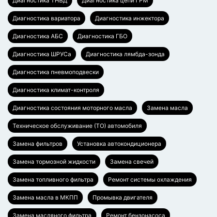
Диагностика ТНВД
Диагностика цепи ГРМ
Диагностика вариатора
Диагностика инжектора
Диагностика АБС
Диагностика ГБО
Диагностика ШРУСа
Диагностика лямбда-зонда
Диагностика пневмоподвески
Диагностика климат-контроля
Диагностика состояния моторного масла
Замена масла
Техническое обслуживание (ТО) автомобиля
Замена фильтров
Установка автокондиционера
Замена тормозной жидкости
Замена свечей
Замена топливного фильтра
Ремонт системы охлаждения
Замена масла в МКПП
Промывка двигателя
Замена масляного фильтра
Ремонт бензонасоса