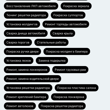
Восстановление ЛКП автомобиля
Покраска зеркала
Тюнинг решетки радиатора
Покраска суппортов
Установка молдингов
Ремонт торпеды автомобиля
Сварка днища автомобиля
Сварка крыла
Сварка порогов
Стапельные работы
Покраска ручки двери
Покраска молдинга бампера
Установка люков
Замена подкрылка
Ремонт, замена лонжеронов
Ремонт грузовых рам
Ремонт, замена водительской двери
Установка решетки радиатора
Покраска пластика салона
Ремонт креплений бампера
Покраска лонжерона
Ремонт автолюков
Покраска решетки радиатора