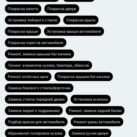
Покраска капота
Покраска двери
Установка лобового стекла
Покраска крыла
Покраска крыши
Установка крыши автомобиля
Покраска порогов автомобиля
Ремонт, замена крышки багажника
Тюнинг элементов кузова, бампера, обвесов
Ремонт колёсных арок
Покраска крышки багажника
Замена бокового стекла/форточки
Замена стекла передней двери
Установка ксенона
Замена заднего подрамника
Ремонт, замена задней балки
Подбор краски для автомобиля
Ремонт рамы автомобиля
Абразивная полировка кузова
Замена ручки двери