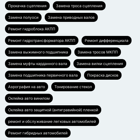
Прокачка сцепления
Замена троса сцепления
Замена полуоси
Замена приводных валов
Ремонт гидроблока АКПП
Ремонт гидротрансформатора АКПП
Ремонт дифференциала
Замена выжимного подшипника
Замена тросов МКПП
Замена муфты карданного вала
Замена вилки сцепления
Замена подшипника первичного вала
Покраска дисков
Аэрография на авто
Тонирование стекол
Оклейка авто винилом
Оклейка авто защитной (антигравийной) пленкой
ремонт и обслуживание легковых автомобилей
Ремонт гибридных автомобилей