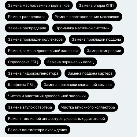
Замена маслосъемных колпачков
Замена опоры КПП
Ремонт распредвала
Ремонт, восстановление маховиков
Замена распредвала
Промывка масляной системы
Замена прокладки коллектора
Замена прокладки поддона
Ремонт, замена дроссельной заслонки
Замер компрессии
Опрессовка ГБЦ
Замена поршневых колец
Замена гидрокомпенсатора
Замена поддона картера
Шлифовка ГБЦ
Замена прокладки клапанной крышки
Чистка и адаптация дроссельной заслонки
Замена втулок стартера
Чистка впускного коллектора
Ремонт топливной аппаратуры дизельных двигателей
Ремонт вентилятора охлаждения