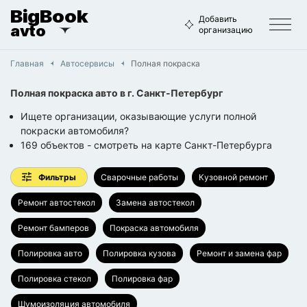
BigBook
Добавить
avto
организацию
Главная
Автосервисы
Полная покраска
Полная покраска авто
в г.
Санкт-Петербург
Ищете организации, оказывающие услуги полной
покраски автомобиля?
169
объектов
- смотреть на карте
Санкт-Петербурга
Фильтры
Сварочные работы
Кузовной ремонт
Ремонт автостекол
Замена автостекол
Ремонт бамперов
Покраска автомобиля
Полировка авто
Полировка кузова
Ремонт и замена фар
Полировка стекол
Полировка фар
Шумоизоляция автомобиля