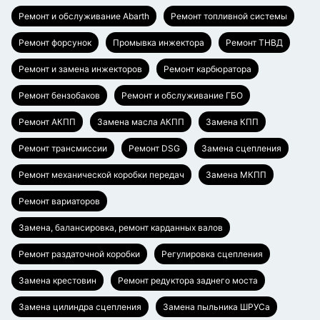
Ремонт и обслуживание Abarth
Ремонт топливной системы
Ремонт форсунок
Промывка инжектора
Ремонт ТНВД
Ремонт и замена инжекторов
Ремонт карбюратора
Ремонт бензобаков
Ремонт и обслуживание ГБО
Ремонт АКПП
Замена масла АКПП
Замена КПП
Ремонт трансмиссии
Ремонт DSG
Замена сцепления
Ремонт механической коробки передач
Замена МКПП
Ремонт вариаторов
Замена, балансировка, ремонт карданных валов
Ремонт раздаточной коробки
Регулировка сцепления
Замена крестовин
Ремонт редуктора заднего моста
Замена цилиндра сцепления
Замена пыльника ШРУСа