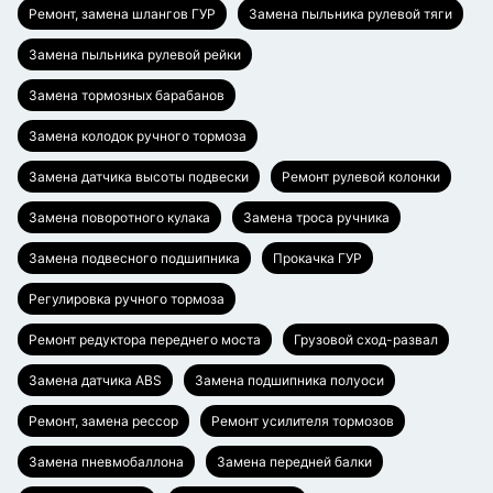
Ремонт, замена шлангов ГУР
Замена пыльника рулевой тяги
Замена пыльника рулевой рейки
Замена тормозных барабанов
Замена колодок ручного тормоза
Замена датчика высоты подвески
Ремонт рулевой колонки
Замена поворотного кулака
Замена троса ручника
Замена подвесного подшипника
Прокачка ГУР
Регулировка ручного тормоза
Ремонт редуктора переднего моста
Грузовой сход-развал
Замена датчика ABS
Замена подшипника полуоси
Ремонт, замена рессор
Ремонт усилителя тормозов
Замена пневмобаллона
Замена передней балки