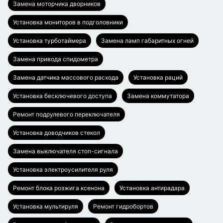
Замена моторчика дворников
Установка мониторов в подголовники
Установка турботаймера
Замена ламп габаритных огней
Замена привода спидометра
Замена датчика массового расхода
Установка раций
Установка бесключевого доступа
Замена коммутатора
Ремонт подрулевого переключателя
Установка доводчиков стекол
Замена выключателя стоп-сигнала
Установка электроусилителя руля
Ремонт блока розжига ксенона
Установка антирадара
Установка мультируля
Ремонт гидробортов