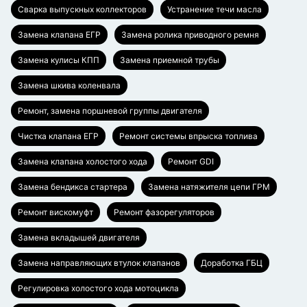
Сварка выпускных коллекторов
Устранение течи масла
Замена клапана ЕГР
Замена ролика приводного ремня
Замена кулисы КПП
Замена приемной трубы
Замена шкива коленвала
Ремонт, замена поршневой группы двигателя
Чистка клапана ЕГР
Ремонт системы впрыска топлива
Замена клапана холостого хода
Ремонт GDI
Замена бендикса стартера
Замена натяжителя цепи ГРМ
Ремонт вискомуфт
Ремонт фазорегуляторов
Замена вкладышей двигателя
Замена направляющих втулок клапанов
Доработка ГБЦ
Регулировка холостого хода мотоцикла