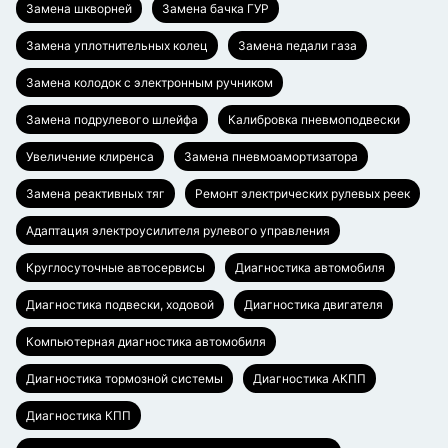
Замена шкворней
Замена бачка ГУР
Замена уплотнительных колец
Замена педали газа
Замена колодок с электронным ручником
Замена подрулевого шлейфа
Калибровка пневмоподвески
Увеличение клиренса
Замена пневмоамортизатора
Замена реактивных тяг
Ремонт электрических рулевых реек
Адаптация электроусилителя рулевого управления
Круглосуточные автосервисы
Диагностика автомобиля
Диагностика подвески, ходовой
Диагностика двигателя
Компьютерная диагностика автомобиля
Диагностика тормозной системы
Диагностика АКПП
Диагностика КПП