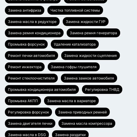
Замена антифриза
Чистка топливной системы
Замена масла в редукторе
Замена жидкости ГУР
Замена ремня кондиционера
Замена ремня генератора
Промывка форсунок
Удаление катализатора
Ремонт печки автомобиля
Замена жидкости сцепления
Ремонт инжектора
Замена гофры глушителя
Ремонт стеклоочистителя
Замена замков автомобиля
Промывка кондиционера автомобиля
Регулировка ТНВД
Промывка АКПП
Замена масла в вариаторе
Регулировка форсунок
Замена приводных ремней
Замена двигателя печки
Замена масла компрессора
Замена масла в DSG
Замена раздатки