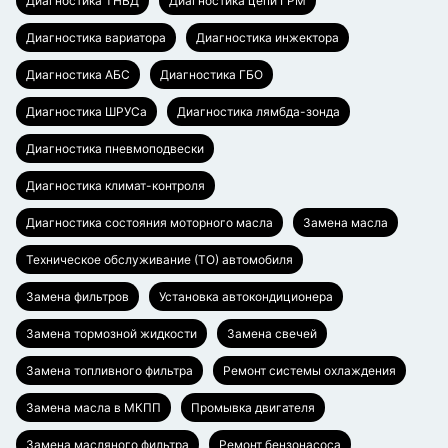
Диагностика ТНВД
Диагностика цепи ГРМ
Диагностика вариатора
Диагностика инжектора
Диагностика АБС
Диагностика ГБО
Диагностика ШРУСа
Диагностика лямбда-зонда
Диагностика пневмоподвески
Диагностика климат-контроля
Диагностика состояния моторного масла
Замена масла
Техническое обслуживание (ТО) автомобиля
Замена фильтров
Установка автокондиционера
Замена тормозной жидкости
Замена свечей
Замена топливного фильтра
Ремонт системы охлаждения
Замена масла в МКПП
Промывка двигателя
Замена масляного фильтра
Ремонт бензонасоса