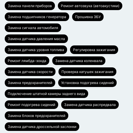
Замена панели приборов
Ремонт автозвука (автоакустики)
Замена подшипников генератора
Прошивка ЭБУ
Замена сигнала автомобиля
Замена датчика давления масла
Замена датчика уровня топлива
Регулировка зажигания
Ремонт лямбда-зонда
Замена датчика коленвала
Замена датчика скорости
Проверка катушек зажигания
Замена предохранителей
Установка подогрева сидений
Подключение штатной камеры заднего вида
Ремонт подогрева сидений
Замена датчика распредвала
Замена блоков предохранителей
Замена датчика дроссельной заслонки