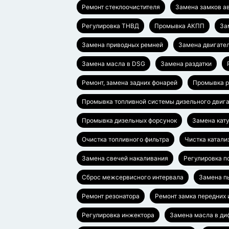
Ремонт стеклоочистителя
Замена замков а
Регулировка ТНВД
Промывка АКПП
За
Замена приводных ремней
Замена двигател
Замена масла в DSG
Замена раздатки
Ремонт, замена задних фонарей
Промывка р
Промывка топливной системы дизельного двиг
Промывка дизельных форсунок
Замена кат
Очистка топливного фильтра
Чистка катали
Замена свечей накаливания
Регулировка п
Сброс межсервисного интервала
Замена п
Ремонт резонатора
Ремонт замка передних 
Регулировка инжектора
Замена масла в д