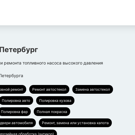
Петербург
и ремонта топливного насоса высокого давления
Петербурга
овной ремонт
Ремонт автостекол
Замена автостекол
Полировка авто
Полировка кузова
Полировка фар
Полная покраска
 двери автомобиля
Ремонт, замена или установка капота
ррозийная обработка (антикор)