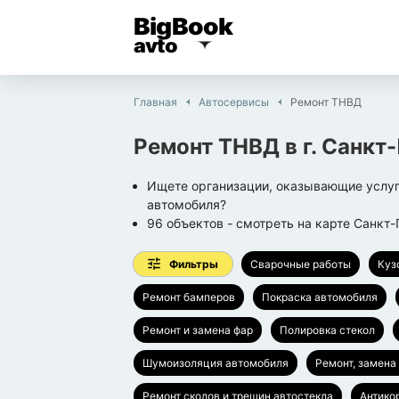
BigBook
avto
Главная
Автосервисы
Ремонт ТНВД
Ремонт ТНВД
в г.
Санкт-
Ищете организации, оказывающие услуг
автомобиля?
96
объектов
- смотреть на карте
Санкт-
Фильтры
Сварочные работы
Куз
Ремонт бамперов
Покраска автомобиля
Ремонт и замена фар
Полировка стекол
Шумоизоляция автомобиля
Ремонт, замена
Ремонт сколов и трещин автостекла
Антико