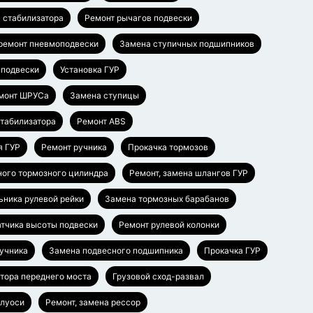
 стабилизатора
Ремонт рычагов подвески
 ремонт пневмоподвески
Замена ступичных подшипников
 подвески
Установка ГУР
монт ШРУСа
Замена ступицы
стабилизатора
Ремонт ABS
я ГУР
Ремонт ручника
Прокачка тормозов
ного тормозного цилиндра
Ремонт, замена шлангов ГУР
ьника рулевой рейки
Замена тормозных барабанов
тчика высоты подвески
Ремонт рулевой колонки
ручника
Замена подвесного подшипника
Прокачка ГУР
тора переднего моста
Грузовой сход-развал
олуоси
Ремонт, замена рессор