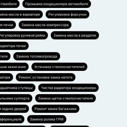
втомобиля
Промывка кондиционера автомобиля
мена масла в вариаторе
Регулировка форсунок
я печки
Замена масла компрессора
Регулировка рулевой рейки
Замена масла в раздатке
адиатора печки
ателя
Замена топливопровода
ушки зажигания
Установка стеклоочистителей
затора
Ремонт, установка замка капота
одшипника ступицы
Чистка радиатора кондиционера
ыльника суппорта
Замена щеток стеклоочистителя
и задних дверей
Ремонт замка багажника
ифференциале
Замена ролика ГРМ