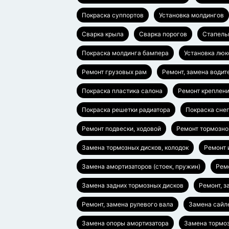
Покраска суппортов
Установка молдингов
Сварка крыла
Сварка порогов
Стапель
Покраска молдинга бампера
Установка люк
Ремонт грузовых рам
Ремонт, замена водит
Покраска пластика салона
Ремонт креплен
Покраска решетки радиатора
Покраска сне
Ремонт подвески, ходовой
Ремонт тормозно
Замена тормозных дисков, колодок
Ремонт 
Замена амортизаторов (стоек, пружин)
Ремо
Замена задних тормозных дисков
Ремонт, з
Ремонт, замена рулевого вала
Замена сайл
Замена опоры амортизатора
Замена тормоз