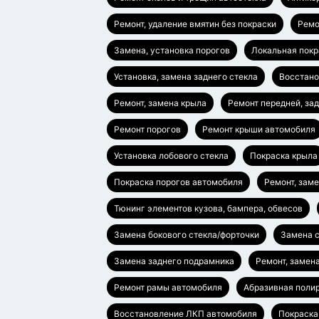
Ремонт, удаление вмятин без покраски
Ремо
Замена, установка порогов
Локальная покр
Установка, замена заднего стекла
Восстано
Ремонт, замена крыла
Ремонт передней, за
Ремонт порогов
Ремонт крыши автомобиля
Установка лобового стекла
Покраска крыла
Покраска порогов автомобиля
Ремонт, зам
Тюнинг элементов кузова, бампера, обвесов
Замена бокового стекла/форточки
Замена с
Замена заднего подрамника
Ремонт, замен
Ремонт рамы автомобиля
Абразивная полир
Восстановление ЛКП автомобиля
Покраска