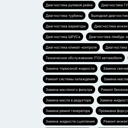
Диагностика рулевой рейки
Диагностика Г
Диагностика турбины
Выездная диагностик
Диагностика вариатора
Диагностика инжек
Диагностика ШРУСа
Диагностика лямбда-з
Диагностика климат-контроля
Диагностика
Техническое обслуживание (ТО) автомобиля
Замена тормозной жидкости
Замена свече
Ремонт системы охлаждения
Замена масл
Замена масляного фильтра
Ремонт бензона
Замена масла в редукторе
Замена жидкост
Замена ремня генератора
Промывка форсу
Замена жидкости сцепления
Ремонт инжек