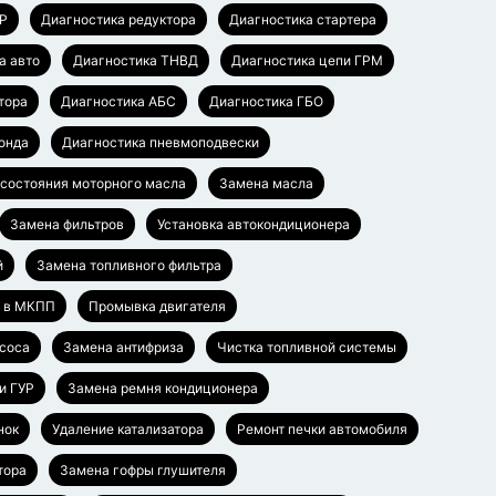
УР
Диагностика редуктора
Диагностика стартера
а авто
Диагностика ТНВД
Диагностика цепи ГРМ
тора
Диагностика АБС
Диагностика ГБО
онда
Диагностика пневмоподвески
 состояния моторного масла
Замена масла
Замена фильтров
Установка автокондиционера
й
Замена топливного фильтра
а в МКПП
Промывка двигателя
соса
Замена антифриза
Чистка топливной системы
и ГУР
Замена ремня кондиционера
нок
Удаление катализатора
Ремонт печки автомобиля
тора
Замена гофры глушителя