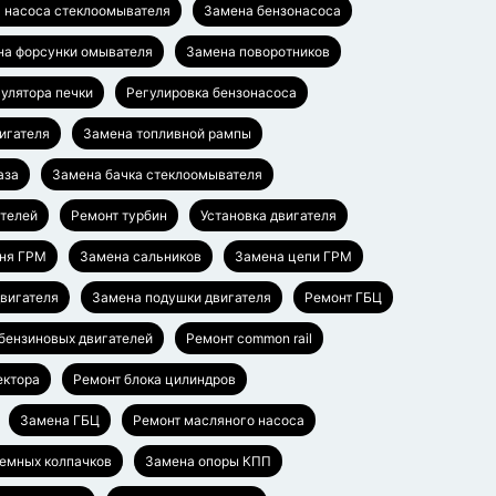
 насоса стеклоомывателя
Замена бензонасоса
на форсунки омывателя
Замена поворотников
гулятора печки
Регулировка бензонасоса
игателя
Замена топливной рампы
аза
Замена бачка стеклоомывателя
ателей
Ремонт турбин
Установка двигателя
ня ГРМ
Замена сальников
Замена цепи ГРМ
вигателя
Замена подушки двигателя
Ремонт ГБЦ
бензиновых двигателей
Ремонт common rail
ектора
Ремонт блока цилиндров
Замена ГБЦ
Ремонт масляного насоса
емных колпачков
Замена опоры КПП