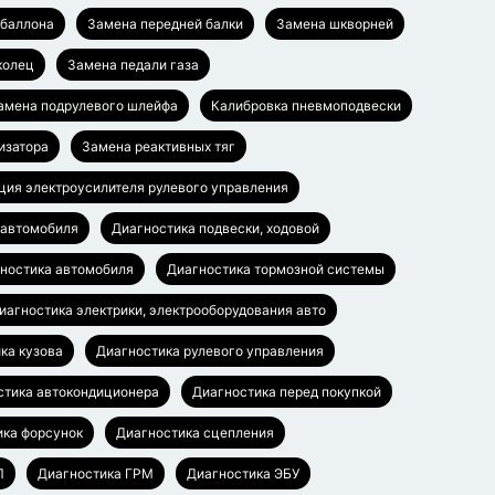
баллона
Замена передней балки
Замена шкворней
колец
Замена педали газа
амена подрулевого шлейфа
Калибровка пневмоподвески
изатора
Замена реактивных тяг
ция электроусилителя рулевого управления
 автомобиля
Диагностика подвески, ходовой
ностика автомобиля
Диагностика тормозной системы
иагностика электрики, электрооборудования авто
ка кузова
Диагностика рулевого управления
стика автокондиционера
Диагностика перед покупкой
ика форсунок
Диагностика сцепления
П
Диагностика ГРМ
Диагностика ЭБУ