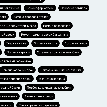
нт багажника
Тюнинг фар, оптики
Покраска бампера
аска
Замена лобового стекла
вление геометрии кузова
Ремонт автозеркал
дней двери
Ремонт, замена двери багажника
Сварка кузова
Покраска капота
Покраска двери
Покраска крыши
Установка крыши автомобиля
ена крышки багажника
Ремонт колёсных арок
Покраска крышки багажника
текла передней двери
Установка ксенона
а задней балки
Подбор краски для автомобиля
овка кузова
Замена ручки двери
 зеркала
Тюнинг решетки радиатора