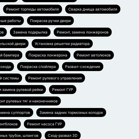
Ремонт торпеды автомобиля
Сварка днища автомобиля
ные работы
Покраска ручки двери
ов
Замена подкрылка
Ремонт, замена лонжеронов
ельской двери
Установка решетки радиатора
ий бампера
Покраска лонжерона
Ремонт автолюков
гохода
Покраска спойлера
Развал-схождение
й системы
Ремонт рулевого управления
и замена рулевой рейки
Ремонт ГУР
нт рулевых тяг и наконечников
амена суппортов
Замена задних тормозных колодок
ентблоков
Ремонт насоса ГУР
ных трубок, шлангов
Сход-развал 3D