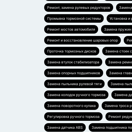
Ремонт, замена рулевых редукторов
Замена
Промывка тормозной системы
Установка и
Ремонт мостов автомобиля
Замена пружин
Ремонт и восстановление шаровых опор
Ре
Проточка тормозных дисков
Замена стоек 
Замена втулок стабилизатора
Замена ремн
Замена опорных подшипников
Замена глав
Замена пыльника рулевой тяги
Замена пыл
Замена колодок ручного тормоза
Замена да
Замена поворотного кулака
Замена троса 
Регулировка ручного тормоза
Ремонт редук
Замена датчика ABS
Замена подшипника п