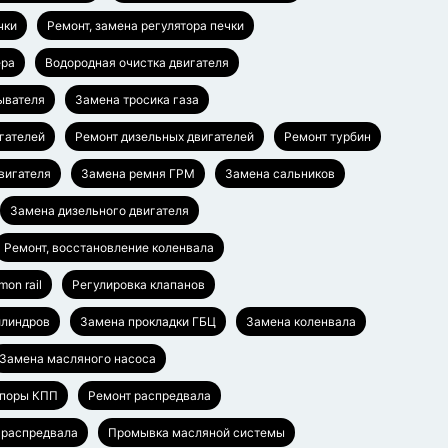
чки
Ремонт, замена регулятора печки
ера
Водородная очистка двигателя
ывателя
Замена тросика газа
гателей
Ремонт дизельных двигателей
Ремонт турбин
вигателя
Замена ремня ГРМ
Замена сальников
Замена дизельного двигателя
Ремонт, восстановление коленвала
on rail
Регулировка клапанов
илиндров
Замена прокладки ГБЦ
Замена коленвала
Замена масляного насоса
опоры КПП
Ремонт распредвала
 распредвала
Промывка масляной системы