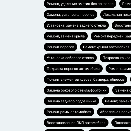
Ремонт, удаление вмятин без покраски
Ремо
Замена, установка порогов
Локальная покр
Установка, замена заднего стекла
Восстано
Ремонт, замена крыла
Ремонт передней, за
Ремонт порогов
Ремонт крыши автомобиля
Установка лобового стекла
Покраска крыла
Покраска порогов автомобиля
Ремонт, зам
Тюнинг элементов кузова, бампера, обвесов
Замена бокового стекла/форточки
Замена с
Замена заднего подрамника
Ремонт, замен
Ремонт рамы автомобиля
Абразивная полир
Восстановление ЛКП автомобиля
Покраска