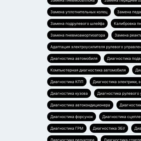
Замена пневмобаллона
Замена передней б
Замена уплотнительных колец
Замена педа
Замена подрулевого шлейфа
Калибровка п
Замена пневмоамортизатора
Замена реакт
Адаптация электроусилителя рулевого управле
Диагностика автомобиля
Диагностика подв
Компьютерная диагностика автомобиля
Ди
Диагностика КПП
Диагностика электрики, 
Диагностика кузова
Диагностика рулевого
Диагностика автокондиционера
Диагностик
Диагностика форсунок
Диагностика сцепле
Диагностика ГРМ
Диагностика ЭБУ
Диа
Диагностика редуктора
Диагностика старт