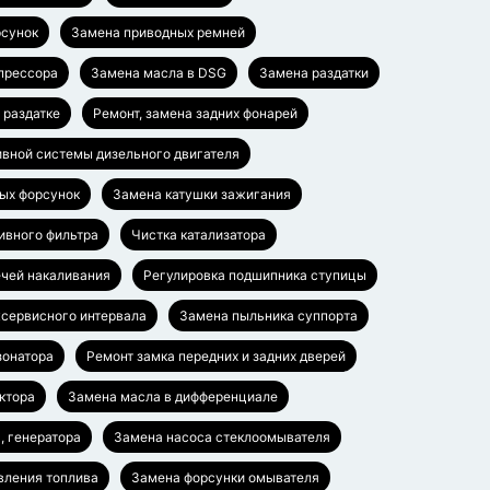
рсунок
Замена приводных ремней
прессора
Замена масла в DSG
Замена раздатки
 раздатке
Ремонт, замена задних фонарей
вной системы дизельного двигателя
ых форсунок
Замена катушки зажигания
ивного фильтра
Чистка катализатора
чей накаливания
Регулировка подшипника ступицы
сервисного интервала
Замена пыльника суппорта
зонатора
Ремонт замка передних и задних дверей
ктора
Замена масла в дифференциале
, генератора
Замена насоса стеклоомывателя
вления топлива
Замена форсунки омывателя