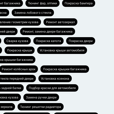
нт багажника
Тюнинг фар, оптики
Покраска бампера
аска
Замена лобового стекла
вление геометрии кузова
Ремонт автозеркал
дней двери
Ремонт, замена двери багажника
Сварка кузова
Покраска капота
Покраска двери
Покраска крыши
Установка крыши автомобиля
ена крышки багажника
Ремонт колёсных арок
Покраска крышки багажника
текла передней двери
Установка ксенона
а задней балки
Подбор краски для автомобиля
овка кузова
Замена ручки двери
 зеркала
Тюнинг решетки радиатора