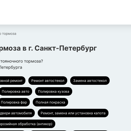
о тормоза
ормоза
в г.
Санкт-Петербург
тояночного тормоза?
Петербурга
овной ремонт
Ремонт автостекол
Замена автостекол
Полировка авто
Полировка кузова
Полировка фар
Полная покраска
 двери автомобиля
Ремонт, замена или установка капота
ррозийная обработка (антикор)