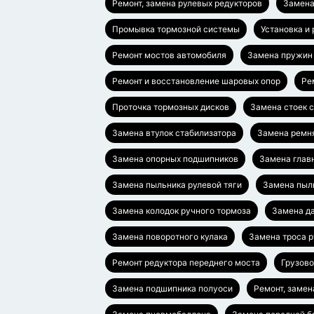
Ремонт, замена рулевых редукторов
Замена
Промывка тормозной системы
Установка и
Ремонт мостов автомобиля
Замена пружин
Ремонт и восстановление шаровых опор
Ре
Проточка тормозных дисков
Замена стоек 
Замена втулок стабилизатора
Замена ремн
Замена опорных подшипников
Замена глав
Замена пыльника рулевой тяги
Замена пыл
Замена колодок ручного тормоза
Замена да
Замена поворотного кулака
Замена троса 
Ремонт редуктора переднего моста
Грузово
Замена подшипника полуоси
Ремонт, замен