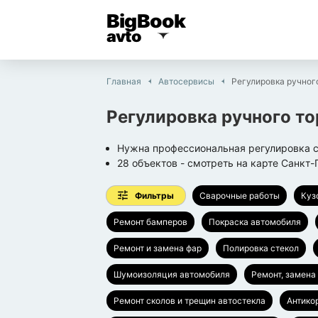
BigBook
avto
Главная
Автосервисы
Регулировка ручног
Регулировка ручного т
Нужна профессиональная регулировка с
28
объектов
- смотреть на карте
Санкт-
Фильтры
Сварочные работы
Куз
Ремонт бамперов
Покраска автомобиля
Ремонт и замена фар
Полировка стекол
Шумоизоляция автомобиля
Ремонт, замена
Ремонт сколов и трещин автостекла
Антико