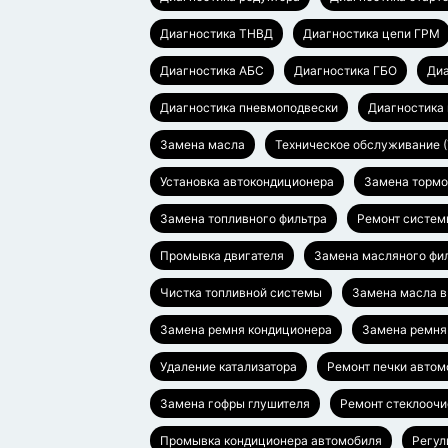
Диагностика ТНВД
Диагностика цепи ГРМ
Диагностика АБС
Диагностика ГБО
Ди
Диагностика пневмоподвески
Диагностика 
Замена масла
Техническое обслуживание 
Установка автокондиционера
Замена тормо
Замена топливного фильтра
Ремонт систем
Промывка двигателя
Замена масляного фи
Чистка топливной системы
Замена масла в
Замена ремня кондиционера
Замена ремня
Удаление катализатора
Ремонт печки автом
Замена гофры глушителя
Ремонт стеклоочи
Промывка кондиционера автомобиля
Регул