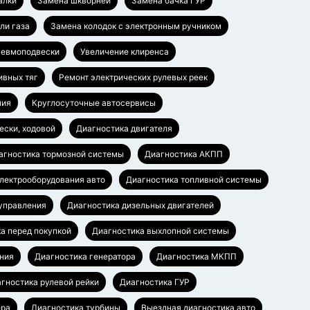
алки
Замена шкворней
Замена бачка ГУР
ли газа
Замена колодок с электронным ручником
невмоподвески
Увеличение клиренса
ивных тяг
Ремонт электрических рулевых реек
ния
Круглосуточные автосервисы
ески, ходовой
Диагностика двигателя
агностика тормозной системы
Диагностика АКПП
электрооборудования авто
Диагностика топливной системы
 управления
Диагностика дизельных двигателей
а перед покупкой
Диагностика выхлопной системы
ния
Диагностика генератора
Диагностика МКПП
гностика рулевой рейки
Диагностика ГУР
ера
Диагностика турбины
Выездная диагностика авто