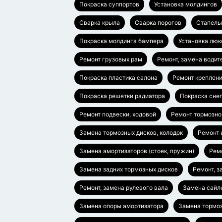
Покраска суппортов
Установка молдингов
Сварка крыла
Сварка порогов
Стапель
Покраска молдинга бампера
Установка люк
Ремонт грузовых рам
Ремонт, замена водит
Покраска пластика салона
Ремонт креплен
Покраска решетки радиатора
Покраска сне
Ремонт подвески, ходовой
Ремонт тормозно
Замена тормозных дисков, колодок
Ремонт 
Замена амортизаторов (стоек, пружин)
Ремо
Замена задних тормозных дисков
Ремонт, з
Ремонт, замена рулевого вала
Замена сайл
Замена опоры амортизатора
Замена тормоз