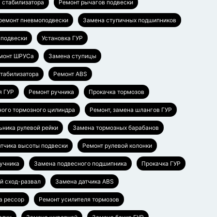
 стабилизатора
Ремонт рычагов подвески
 ремонт пневмоподвески
Замена ступичных подшипников
 подвески
Установка ГУР
монт ШРУСа
Замена ступицы
стабилизатора
Ремонт ABS
я ГУР
Ремонт ручника
Прокачка тормозов
ного тормозного цилиндра
Ремонт, замена шлангов ГУР
ьника рулевой рейки
Замена тормозных барабанов
тчика высоты подвески
Ремонт рулевой колонки
ручника
Замена подвесного подшипника
Прокачка ГУР
й сход-развал
Замена датчика ABS
а рессор
Ремонт усилителя тормозов