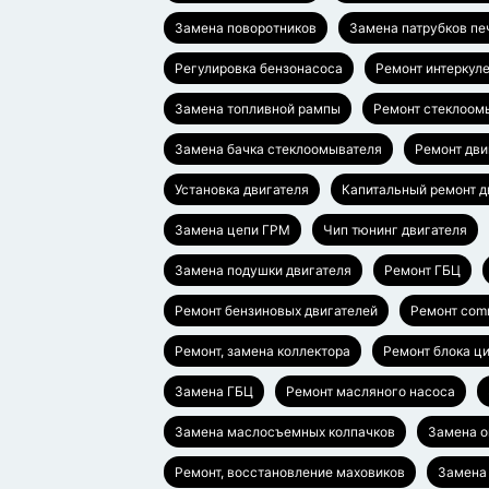
Замена поворотников
Замена патрубков пе
Регулировка бензонасоса
Ремонт интеркул
Замена топливной рампы
Ремонт стеклоом
Замена бачка стеклоомывателя
Ремонт дви
Установка двигателя
Капитальный ремонт д
Замена цепи ГРМ
Чип тюнинг двигателя
Замена подушки двигателя
Ремонт ГБЦ
Ремонт бензиновых двигателей
Ремонт comm
Ремонт, замена коллектора
Ремонт блока ц
Замена ГБЦ
Ремонт масляного насоса
Замена маслосъемных колпачков
Замена 
Ремонт, восстановление маховиков
Замена