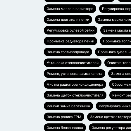
Замена масла в вариаторе
Регулировка фо
Замена двигателя печки
Замена масла ком
Регулировка рулевой рейки
Замена масла в
Промывка радиатора печки
Промывка топли
Замена топливопровода
Промывка дизельн
Установка стеклоочистителей
Очистка топл
Ремонт, установка замка капота
Замена све
Чистка радиатора кондиционера
Сброс меж
Замена щеток стеклоочистителя
Ремонт ре
Ремонт замка багажника
Регулировка инже
Замена ролика ГРМ
Замена щеток стартера
Замена бензонасоса
Замена регулятора да