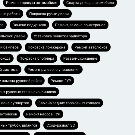
Ремонт торпеды автомобиля
Сварка днища автомобиля
ные работы
Покраска ручки двери
ов
Замена подкрылка
Ремонт, замена лонжеронов
ельской двери
Установка решетки радиатора
ий бампера
Покраска лонжерона
Ремонт автолюков
гохода
Покраска спойлера
Развал-схождение
й системы
Ремонт рулевого управления
и замена рулевой рейки
Ремонт ГУР
нт рулевых тяг и наконечников
амена суппортов
Замена задних тормозных колодок
ентблоков
Ремонт насоса ГУР
ных трубок, шлангов
Сход-развал 3D