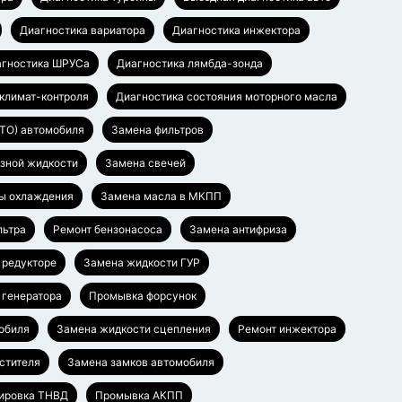
Диагностика вариатора
Диагностика инжектора
агностика ШРУСа
Диагностика лямбда-зонда
климат-контроля
Диагностика состояния моторного масла
(ТО) автомобиля
Замена фильтров
зной жидкости
Замена свечей
ы охлаждения
Замена масла в МКПП
льтра
Ремонт бензонасоса
Замена антифриза
 редукторе
Замена жидкости ГУР
 генератора
Промывка форсунок
обиля
Замена жидкости сцепления
Ремонт инжектора
стителя
Замена замков автомобиля
ировка ТНВД
Промывка АКПП