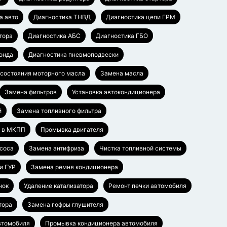
а авто
Диагностика ТНВД
Диагностика цепи ГРМ
тора
Диагностика АБС
Диагностика ГБО
онда
Диагностика пневмоподвески
 состояния моторного масла
Замена масла
Замена фильтров
Установка автокондиционера
й
Замена топливного фильтра
а в МКПП
Промывка двигателя
соса
Замена антифриза
Чистка топливной системы
и ГУР
Замена ремня кондиционера
нок
Удаление катализатора
Ремонт печки автомобиля
тора
Замена гофры глушителя
втомобиля
Промывка кондиционера автомобиля