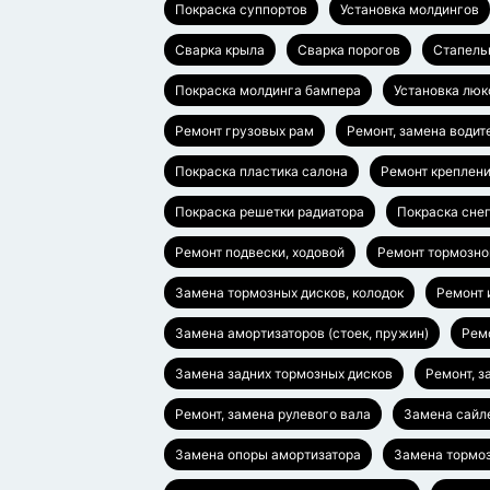
Покраска суппортов
Установка молдингов
Сварка крыла
Сварка порогов
Стапель
Покраска молдинга бампера
Установка люк
Ремонт грузовых рам
Ремонт, замена водит
Покраска пластика салона
Ремонт креплен
Покраска решетки радиатора
Покраска сне
Ремонт подвески, ходовой
Ремонт тормозно
Замена тормозных дисков, колодок
Ремонт 
Замена амортизаторов (стоек, пружин)
Ремо
Замена задних тормозных дисков
Ремонт, з
Ремонт, замена рулевого вала
Замена сайл
Замена опоры амортизатора
Замена тормоз