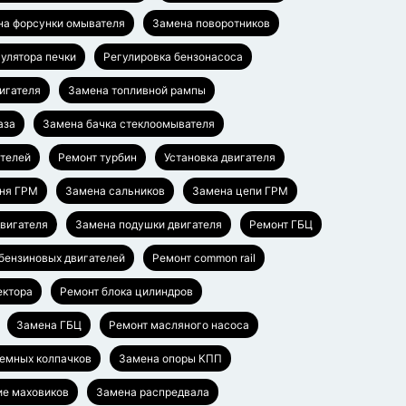
на форсунки омывателя
Замена поворотников
гулятора печки
Регулировка бензонасоса
игателя
Замена топливной рампы
аза
Замена бачка стеклоомывателя
ателей
Ремонт турбин
Установка двигателя
ня ГРМ
Замена сальников
Замена цепи ГРМ
вигателя
Замена подушки двигателя
Ремонт ГБЦ
бензиновых двигателей
Ремонт common rail
ектора
Ремонт блока цилиндров
Замена ГБЦ
Ремонт масляного насоса
емных колпачков
Замена опоры КПП
ие маховиков
Замена распредвала