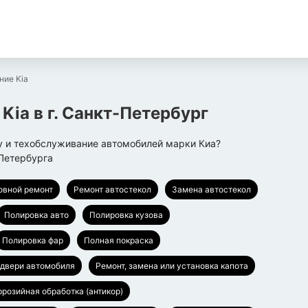
ние Kia
 Kia
в г.
Санкт-Петербург
у и техобслуживание автомобилей марки Киа?
Петербурга
овной ремонт
Ремонт автостекол
Замена автостекол
Полировка авто
Полировка кузова
Полировка фар
Полная покраска
 двери автомобиля
Ремонт, замена или установка капота
ррозийная обработка (антикор)