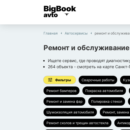
BigBook
avto
Главная
Автосервисы
ремонт и обслужива
Ремонт и обслуживание
Ищете сервис, где проводят диагностик
264
объекта
- смотреть на карте
Санкт-
Фильтры
Сварочные работы
Куз
Ремонт бамперов
Покраска автомобиля
Ремонт и замена фар
Полировка стекол
Шумоизоляция автомобиля
Ремонт, замена
Ремонт сколов и трещин автостекла
Антико