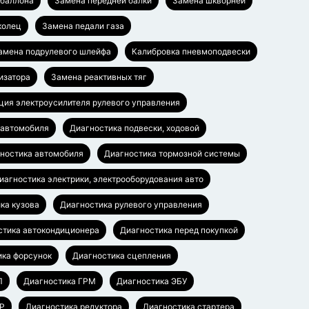
баллона
Замена передней балки
Замена шкворней
колец
Замена педали газа
амена подрулевого шлейфа
Калибровка пневмоподвески
изатора
Замена реактивных тяг
ция электроусилителя рулевого управления
 автомобиля
Диагностика подвески, ходовой
ностика автомобиля
Диагностика тормозной системы
иагностика электрики, электрооборудования авто
ка кузова
Диагностика рулевого управления
стика автокондиционера
Диагностика перед покупкой
ика форсунок
Диагностика сцепления
П
Диагностика ГРМ
Диагностика ЭБУ
УР
Диагностика редуктора
Диагностика стартера