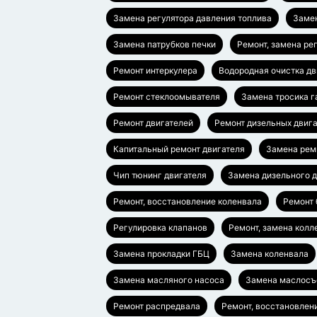
Замена регулятора давления топлива
Заме
Замена патрубков печки
Ремонт, замена ре
Ремонт интеркулера
Водородная очистка дв
Ремонт стеклоомывателя
Замена тросика г
Ремонт двигателей
Ремонт дизельных двиг
Капитальный ремонт двигателя
Замена рем
Чип тюнинг двигателя
Замена дизельного д
Ремонт, восстановление коленвала
Ремонт 
Регулировка клапанов
Ремонт, замена колл
Замена прокладки ГБЦ
Замена коленвала
Замена масляного насоса
Замена маслосъ
Ремонт распредвала
Ремонт, восстановлен