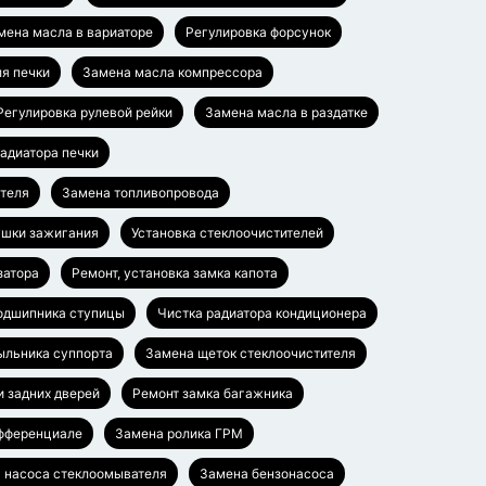
мена масла в вариаторе
Регулировка форсунок
я печки
Замена масла компрессора
Регулировка рулевой рейки
Замена масла в раздатке
адиатора печки
ателя
Замена топливопровода
ушки зажигания
Установка стеклоочистителей
затора
Ремонт, установка замка капота
одшипника ступицы
Чистка радиатора кондиционера
ыльника суппорта
Замена щеток стеклоочистителя
и задних дверей
Ремонт замка багажника
ифференциале
Замена ролика ГРМ
 насоса стеклоомывателя
Замена бензонасоса