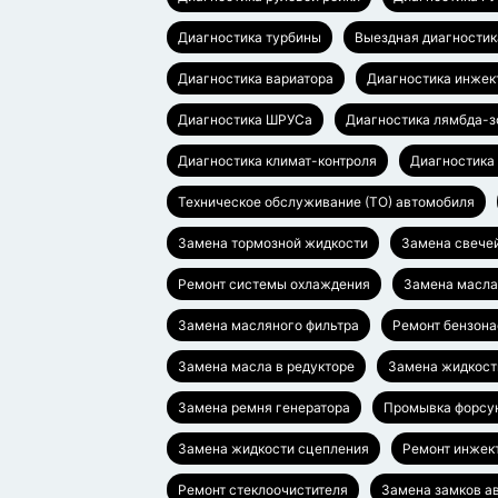
Диагностика турбины
Выездная диагностик
Диагностика вариатора
Диагностика инжек
Диагностика ШРУСа
Диагностика лямбда-з
Диагностика климат-контроля
Диагностика
Техническое обслуживание (ТО) автомобиля
Замена тормозной жидкости
Замена свече
Ремонт системы охлаждения
Замена масл
Замена масляного фильтра
Ремонт бензона
Замена масла в редукторе
Замена жидкост
Замена ремня генератора
Промывка форсу
Замена жидкости сцепления
Ремонт инжек
Ремонт стеклоочистителя
Замена замков а