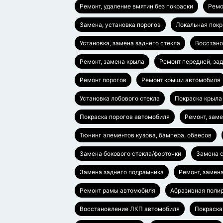
Ремонт, удаление вмятин без покраски
Ремо
Замена, установка порогов
Локальная покр
Установка, замена заднего стекла
Восстано
Ремонт, замена крыла
Ремонт передней, за
Ремонт порогов
Ремонт крыши автомобиля
Установка лобового стекла
Покраска крыла
Покраска порогов автомобиля
Ремонт, зам
Тюнинг элементов кузова, бампера, обвесов
Замена бокового стекла/форточки
Замена с
Замена заднего подрамника
Ремонт, замен
Ремонт рамы автомобиля
Абразивная полир
Восстановление ЛКП автомобиля
Покраска