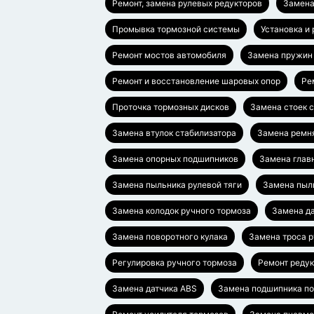
Ремонт, замена рулевых редукторов
Замена
Промывка тормозной системы
Установка и
Ремонт мостов автомобиля
Замена пружин
Ремонт и восстановление шаровых опор
Ре
Проточка тормозных дисков
Замена стоек 
Замена втулок стабилизатора
Замена ремн
Замена опорных подшипников
Замена глав
Замена пыльника рулевой тяги
Замена пыл
Замена колодок ручного тормоза
Замена да
Замена поворотного кулака
Замена троса 
Регулировка ручного тормоза
Ремонт редук
Замена датчика ABS
Замена подшипника п