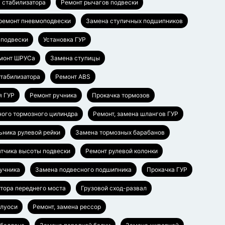
 стабилизатора
Ремонт рычагов подвески
 ремонт пневмоподвески
Замена ступичных подшипников
 подвески
Установка ГУР
монт ШРУСа
Замена ступицы
стабилизатора
Ремонт ABS
я ГУР
Ремонт ручника
Прокачка тормозов
ного тормозного цилиндра
Ремонт, замена шлангов ГУР
ьника рулевой рейки
Замена тормозных барабанов
тчика высоты подвески
Ремонт рулевой колонки
ручника
Замена подвесного подшипника
Прокачка ГУР
тора переднего моста
Грузовой сход-развал
олуоси
Ремонт, замена рессор