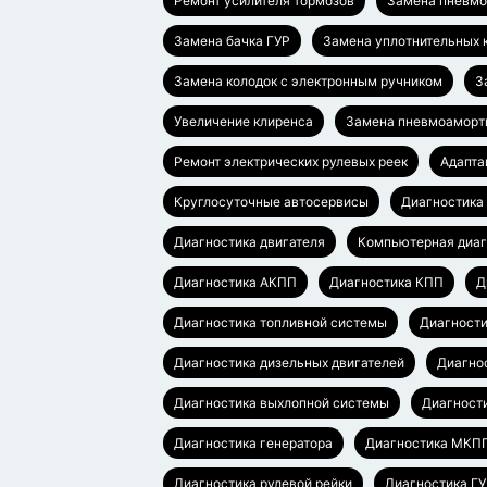
Ремонт усилителя тормозов
Замена пневмо
Замена бачка ГУР
Замена уплотнительных 
Замена колодок с электронным ручником
З
Увеличение клиренса
Замена пневмоаморт
Ремонт электрических рулевых реек
Адапта
Круглосуточные автосервисы
Диагностика
Диагностика двигателя
Компьютерная диаг
Диагностика АКПП
Диагностика КПП
Д
Диагностика топливной системы
Диагности
Диагностика дизельных двигателей
Диагно
Диагностика выхлопной системы
Диагност
Диагностика генератора
Диагностика МКП
Диагностика рулевой рейки
Диагностика Г