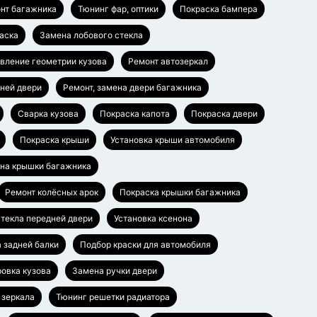
нт багажника
Тюнинг фар, оптики
Покраска бампера
аска
Замена лобового стекла
вление геометрии кузова
Ремонт автозеркал
дней двери
Ремонт, замена двери багажника
Сварка кузова
Покраска капота
Покраска двери
Покраска крыши
Установка крыши автомобиля
ена крышки багажника
Ремонт колёсных арок
Покраска крышки багажника
текла передней двери
Установка ксенона
а задней балки
Подбор краски для автомобиля
овка кузова
Замена ручки двери
 зеркала
Тюнинг решетки радиатора