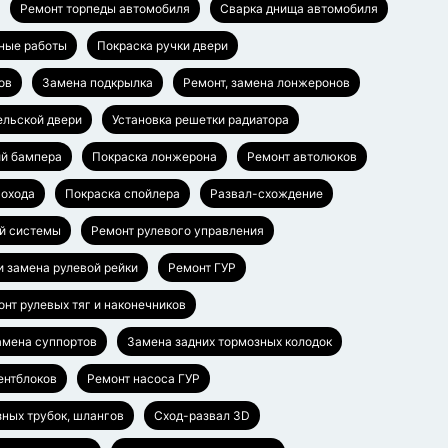
Ремонт торпеды автомобиля
Сварка днища автомобиля
ные работы
Покраска ручки двери
ов
Замена подкрылка
Ремонт, замена лонжеронов
ельской двери
Установка решетки радиатора
ий бампера
Покраска лонжерона
Ремонт автолюков
гохода
Покраска спойлера
Развал-схождение
й системы
Ремонт рулевого управления
и замена рулевой рейки
Ремонт ГУР
нт рулевых тяг и наконечников
амена суппортов
Замена задних тормозных колодок
ентблоков
Ремонт насоса ГУР
ных трубок, шлангов
Сход-развал 3D