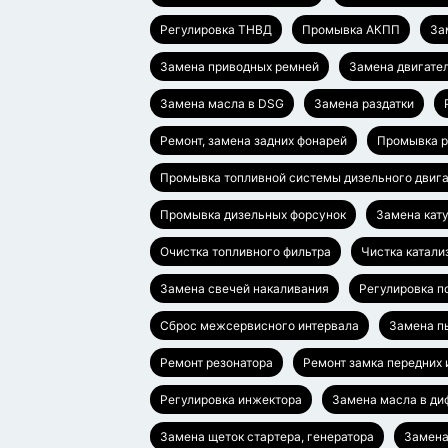
Регулировка ТНВД
Промывка АКПП
За
Замена приводных ремней
Замена двигател
Замена масла в DSG
Замена раздатки
Ремонт, замена задних фонарей
Промывка р
Промывка топливной системы дизельного двиг
Промывка дизельных форсунок
Замена кат
Очистка топливного фильтра
Чистка катали
Замена свечей накаливания
Регулировка п
Сброс межсервисного интервала
Замена п
Ремонт резонатора
Ремонт замка передних 
Регулировка инжектора
Замена масла в д
Замена щеток стартера, генератора
Замена