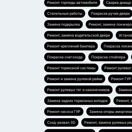
Ремонт торпеды автомобиля
Сварка днища
Стапельные работы
Покраска ручки двери
Замена подкрылка
Ремонт, замена лонжеро
Ремонт, замена водительской двери
Устано
Ремонт креплений бампера
Покраска лонж
Покраска снегохода
Покраска спойлера
Ремонт тормозной системы
Ремонт рулевог
Ремонт и замена рулевой рейки
Ремонт ГУР
Ремонт рулевых тяг и наконечников
Замена
Замена задних тормозных колодок
Ремонт, 
Ремонт насоса ГУР
Замена опоры амортиза
Сход-развал 3D
Ремонт, замена рулевых р