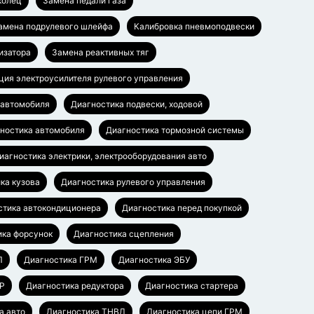
колец
Замена педали газа
амена подрулевого шлейфа
Калибровка пневмоподвески
изатора
Замена реактивных тяг
ция электроусилителя рулевого управления
 автомобиля
Диагностика подвески, ходовой
ностика автомобиля
Диагностика тормозной системы
иагностика электрики, электрооборудования авто
ка кузова
Диагностика рулевого управления
стика автокондиционера
Диагностика перед покупкой
ика форсунок
Диагностика сцепления
П
Диагностика ГРМ
Диагностика ЭБУ
УР
Диагностика редуктора
Диагностика стартера
а авто
Диагностика ТНВД
Диагностика цепи ГРМ