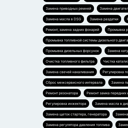
Замена приводных ремней
Замена двигател
Замена масла в DSG
Замена раздатки
Ремонт, замена задних фонарей
Промывка р
Промывка топливной системы дизельного двиг
Промывка дизельных форсунок
Замена кат
Очистка топливного фильтра
Чистка катали
Замена свечей накаливания
Регулировка п
Сброс межсервисного интервала
Замена п
Ремонт резонатора
Ремонт замка передних 
Регулировка инжектора
Замена масла в д
Замена щеток стартера, генератора
Замена
Замена регулятора давления топлива
Заме