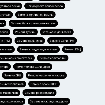
гулятора печки
Регулировка бензонасоса
игателя
Замена топливной рампы
аза
Замена бачка стеклоомывателя
ателей
Ремонт турбин
Установка двигателя
ня ГРМ
Замена сальников
Замена цепи ГРМ
вигателя
Замена подушки двигателя
Ремонт ГБЦ
бензиновых двигателей
Ремонт common rail
ектора
Ремонт блока цилиндров
Замена ГБЦ
Ремонт масляного насоса
емных колпачков
Замена опоры КПП
ие маховиков
Замена распредвала
адки коллектора
Замена прокладки поддона