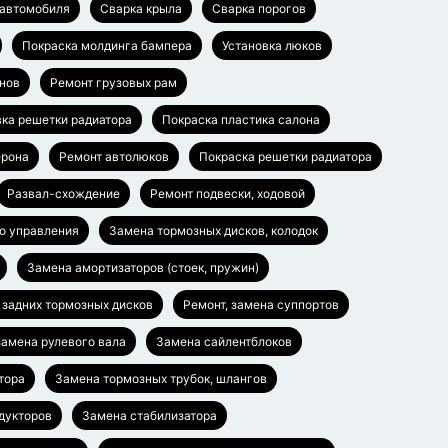
 автомобиля
Сварка крыла
Сварка порогов
Покраска молдинга бампера
Установка люков
нов
Ремонт грузовых рам
вка решетки радиатора
Покраска пластика салона
ерона
Ремонт автолюков
Покраска решетки радиатора
Развал-схождение
Ремонт подвески, ходовой
о управления
Замена тормозных дисков, колодок
Замена амортизаторов (стоек, пружин)
 задних тормозных дисков
Ремонт, замена суппортов
замена рулевого вала
Замена сайлентблоков
тора
Замена тормозных трубок, шлангов
едукторов
Замена стабилизатора