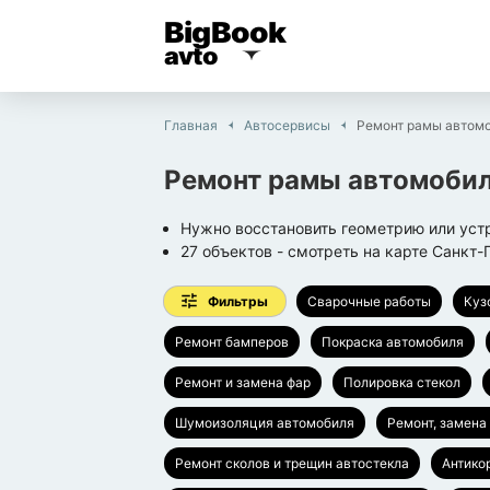
BigBook
avto
Главная
Автосервисы
Ремонт рамы автом
Ремонт рамы автомоби
Нужно восстановить геометрию или ус
27
объектов
- смотреть на карте
Санкт-
Фильтры
Сварочные работы
Куз
Ремонт бамперов
Покраска автомобиля
Ремонт и замена фар
Полировка стекол
Шумоизоляция автомобиля
Ремонт, замена
Ремонт сколов и трещин автостекла
Антико