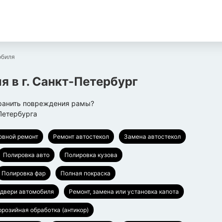
обиля
ля
в г.
Санкт-Петербург
транить повреждения рамы?
Петербурга
овной ремонт
Ремонт автостекол
Замена автостекол
Полировка авто
Полировка кузова
Полировка фар
Полная покраска
 двери автомобиля
Ремонт, замена или установка капота
ррозийная обработка (антикор)