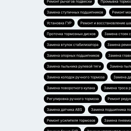
Ремонт рычагов подвески
Промывка тормо
Замена ступичных подшипников
Ремонт мо
Установка ГУР
Ремонт и восстановление ш
Проточка тормозных дисков
Замена стоек 
Замена втулок стабилизатора
Замена ремн
Замена опорных подшипников
Замена глав
Замена пыльника рулевой тяги
Замена пыл
Замена колодок ручного тормоза
Замена да
Замена поворотного кулака
Замена троса 
Регулировка ручного тормоза
Ремонт редук
Замена датчика ABS
Замена подшипника п
Ремонт усилителя тормозов
Замена пневмо