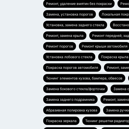
Ремонт, удаление вмятин без покраски
Ремо
Замена, установка порогов
Локальная покр
Установка, замена заднего стекла
Восстано
Ремонт, замена крыла
Ремонт передней, за
Ремонт порогов
Ремонт крыши автомобиля
Установка лобового стекла
Покраска крыла
Покраска порогов автомобиля
Ремонт, зам
Тюнинг элементов кузова, бампера, обвесов
Замена бокового стекла/форточки
Замена с
Замена заднего подрамника
Ремонт, замен
Абразивная полировка кузова
Замена ручки
Покраска зеркала
Тюнинг решетки радиато