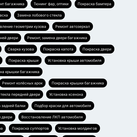
нт багажника
Тюнинг фар, оптики
Покраска бампера
аска
Замена лобового стекла
вление геометрии кузова
Ремонт автозеркал
дней двери
Ремонт, замена двери багажника
Сварка кузова
Покраска капота
Покраска двери
Покраска крыши
Установка крыши автомобиля
ена крышки багажника
Ремонт колёсных арок
Покраска крышки багажника
текла передней двери
Установка ксенона
а задней балки
Подбор краски для автомобиля
 двери
Восстановление ЛКП автомобиля
ра
Покраска суппортов
Установка молдингов