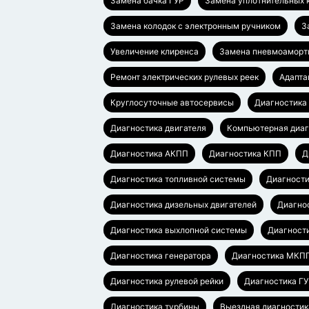
Замена бачка ГУР
Замена уплотнительных 
Замена колодок с электронным ручником
З
Увеличение клиренса
Замена пневмоаморт
Ремонт электрических рулевых реек
Адапта
Круглосуточные автосервисы
Диагностика
Диагностика двигателя
Компьютерная диаг
Диагностика АКПП
Диагностика КПП
Д
Диагностика топливной системы
Диагности
Диагностика дизельных двигателей
Диагно
Диагностика выхлопной системы
Диагност
Диагностика генератора
Диагностика МКП
Диагностика рулевой рейки
Диагностика Г
Диагностика турбины
Выездная диагностик