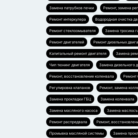
Замена патрубков печки
Ремонт, замена ре
Ремонт интеркулера
Водородная очистка дв
Ремонт стеклоомывателя
Замена тросика г
Ремонт двигателей
Ремонт дизельных двиг
Капитальный ремонт двигателя
Замена рем
Чип тюнинг двигателя
Замена дизельного д
Ремонт, восстановление коленвала
Ремонт 
Регулировка клапанов
Ремонт, замена колл
Замена прокладки ГБЦ
Замена коленвала
Замена масляного насоса
Замена маслосъ
Ремонт распредвала
Ремонт, восстановлен
Промывка масляной системы
Замена прокл