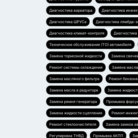
Диагностика вариатора
Диагностика инжек
Диагностика ШРУСа
Диагностика лямбда-з
Диагностика климат-контроля
Диагностика
Техническое обслуживание (ТО) автомобиля
Замена тормозной жидкости
Замена свече
Ремонт системы охлаждения
Замена масл
Замена масляного фильтра
Ремонт бензона
Замена масла в редукторе
Замена жидкост
Замена ремня генератора
Промывка форсу
Замена жидкости сцепления
Ремонт инжек
Ремонт стеклоочистителя
Замена замков а
Регулировка ТНВД
Промывка АКПП
За