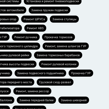
зной системы
Установка и ремонт пневмоподвески
стов автомобиля
Замена пружин подвески
аровых опор
Ремонт ШРУСа
Замена ступицы
стабилизатора
Ремонт ABS
я ГУР
Ремонт ручника
Прокачка тормозов
ного тормозного цилиндра
Ремонт, замена шлангов ГУР
ьника рулевой рейки
Замена тормозных барабанов
тчика высоты подвески
Ремонт рулевой колонки
ручника
Замена подвесного подшипника
Прокачка ГУР
тора переднего моста
Грузовой сход-развал
олуоси
Ремонт, замена рессор
баллона
Замена передней балки
Замена шкворней