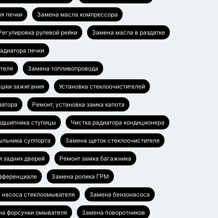
я печки
Замена масла компрессора
Регулировка рулевой рейки
Замена масла в раздатке
адиатора печки
ателя
Замена топливопровода
ушки зажигания
Установка стеклоочистителей
затора
Ремонт, установка замка капота
одшипника ступицы
Чистка радиатора кондиционера
ыльника суппорта
Замена щеток стеклоочистителя
и задних дверей
Ремонт замка багажника
ифференциале
Замена ролика ГРМ
 насоса стеклоомывателя
Замена бензонасоса
на форсунки омывателя
Замена поворотников