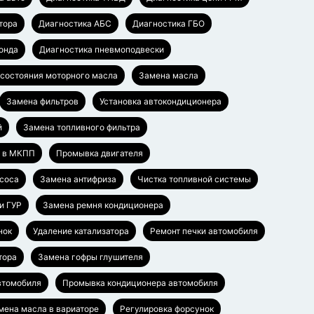
тора
Диагностика АБС
Диагностика ГБО
онда
Диагностика пневмоподвески
 состояния моторного масла
Замена масла
Замена фильтров
Установка автокондиционера
й
Замена топливного фильтра
а в МКПП
Промывка двигателя
соса
Замена антифриза
Чистка топливной системы
и ГУР
Замена ремня кондиционера
нок
Удаление катализатора
Ремонт печки автомобиля
тора
Замена гофры глушителя
втомобиля
Промывка кондиционера автомобиля
мена масла в вариаторе
Регулировка форсунок