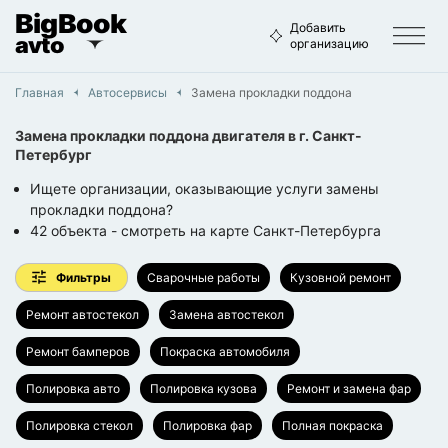
BigBook
Добавить
avto
организацию
Главная
Автосервисы
Замена прокладки поддона
Замена прокладки поддона двигателя
в г.
Санкт-
Петербург
Ищете организации, оказывающие услуги замены
прокладки поддона?
42
объекта
- смотреть на карте
Санкт-Петербурга
Фильтры
Сварочные работы
Кузовной ремонт
Ремонт автостекол
Замена автостекол
Ремонт бамперов
Покраска автомобиля
Полировка авто
Полировка кузова
Ремонт и замена фар
Полировка стекол
Полировка фар
Полная покраска