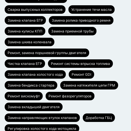
Сварка выпускных коллекторов
Устранение течи масла
Замена клапана ЕГР
Замена ролика приводного ремня
Замена кулисы КПП
Замена приемной трубы
Замена шкива коленвала
Ремонт, замена поршневой группы двигателя
Чистка клапана ЕГР
Ремонт системы впрыска топлива
Замена клапана холостого хода
Ремонт GDI
Замена бендикса стартера
Замена натяжителя цепи ГРМ
Ремонт вискомуфт
Ремонт фазорегуляторов
Замена вкладышей двигателя
Замена направляющих втулок клапанов
Доработка ГБЦ
Регулировка холостого хода мотоцикла