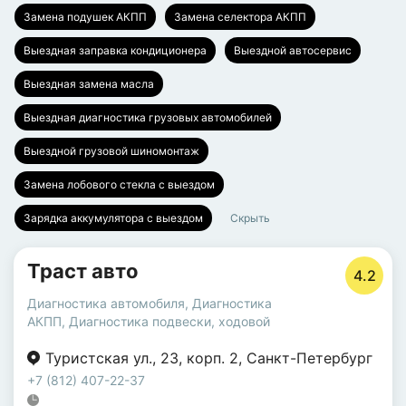
Замена подушек АКПП
Замена селектора АКПП
Выездная заправка кондиционера
Выездной автосервис
Выездная замена масла
Выездная диагностика грузовых автомобилей
Выездной грузовой шиномонтаж
Замена лобового стекла с выездом
Зарядка аккумулятора с выездом
Скрыть
Траст авто
4.2
Диагностика автомобиля
,
Диагностика
АКПП
,
Диагностика подвески, ходовой
Туристская ул.
,
23
,
корп. 2
,
Санкт-Петербург
+7 (812) 407-22-37