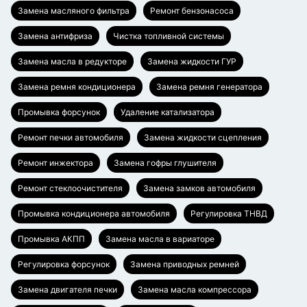
Замена масляного фильтра
Ремонт бензонасоса
Замена антифриза
Чистка топливной системы
Замена масла в редукторе
Замена жидкости ГУР
Замена ремня кондиционера
Замена ремня генератора
Промывка форсунок
Удаление катализатора
Ремонт печки автомобиля
Замена жидкости сцепления
Ремонт инжектора
Замена гофры глушителя
Ремонт стеклоочистителя
Замена замков автомобиля
Промывка кондиционера автомобиля
Регулировка ТНВД
Промывка АКПП
Замена масла в вариаторе
Регулировка форсунок
Замена приводных ремней
Замена двигателя печки
Замена масла компрессора