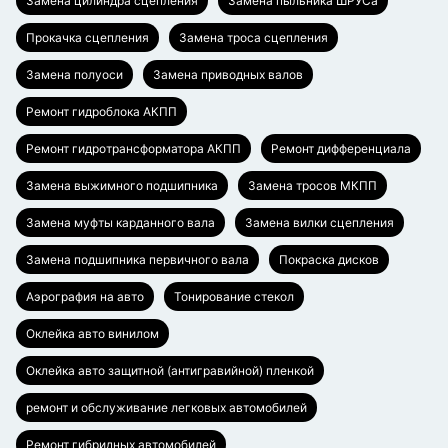
Замена цилиндра сцепления
Замена пыльника ШРУСа
Прокачка сцепления
Замена троса сцепления
Замена полуоси
Замена приводных валов
Ремонт гидроблока АКПП
Ремонт гидротрансформатора АКПП
Ремонт дифференциала
Замена выжимного подшипника
Замена тросов МКПП
Замена муфты карданного вала
Замена вилки сцепления
Замена подшипника первичного вала
Покраска дисков
Аэрография на авто
Тонирование стекол
Оклейка авто винилом
Оклейка авто защитной (антигравийной) пленкой
ремонт и обслуживание легковых автомобилей
Ремонт гибридных автомобилей