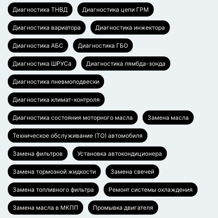
Диагностика ТНВД
Диагностика цепи ГРМ
Диагностика вариатора
Диагностика инжектора
Диагностика АБС
Диагностика ГБО
Диагностика ШРУСа
Диагностика лямбда-зонда
Диагностика пневмоподвески
Диагностика климат-контроля
Диагностика состояния моторного масла
Замена масла
Техническое обслуживание (ТО) автомобиля
Замена фильтров
Установка автокондиционера
Замена тормозной жидкости
Замена свечей
Замена топливного фильтра
Ремонт системы охлаждения
Замена масла в МКПП
Промывка двигателя