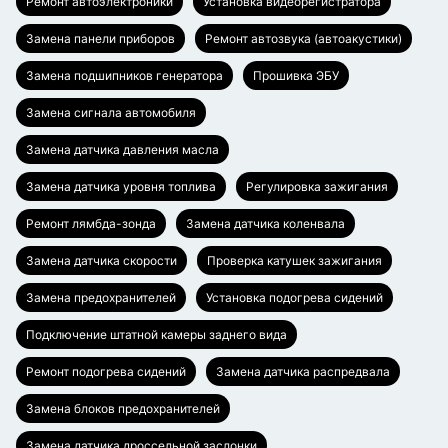
Ремонт автоэлектроники
Установка видеорегистратора
Замена панели приборов
Ремонт автозвука (автоакустики)
Замена подшипников генератора
Прошивка ЭБУ
Замена сигнала автомобиля
Замена датчика давления масла
Замена датчика уровня топлива
Регулировка зажигания
Ремонт лямбда-зонда
Замена датчика коленвала
Замена датчика скорости
Проверка катушек зажигания
Замена предохранителей
Установка подогрева сидений
Подключение штатной камеры заднего вида
Ремонт подогрева сидений
Замена датчика распредвала
Замена блоков предохранителей
Замена датчика дроссельной заслонки