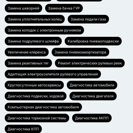
Замена шкворней
Замена бачка ГУР
Замена уплотнительных колец
Замена педали газа
Замена колодок с электронным ручником
Замена подрулевого шлейфа
Калибровка пневмоподвески
Увеличение клиренса
Замена пневмоамортизатора
Замена реактивных тяг
Ремонт электрических рулевых реек
Адаптация электроусилителя рулевого управления
Круглосуточные автосервисы
Диагностика автомобиля
Диагностика подвески, ходовой
Диагностика двигателя
Компьютерная диагностика автомобиля
Диагностика тормозной системы
Диагностика АКПП
Диагностика КПП