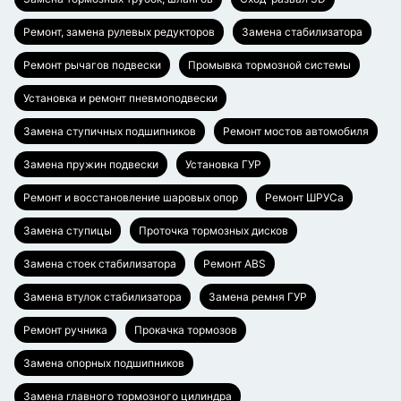
Ремонт, замена рулевых редукторов
Замена стабилизатора
Ремонт рычагов подвески
Промывка тормозной системы
Установка и ремонт пневмоподвески
Замена ступичных подшипников
Ремонт мостов автомобиля
Замена пружин подвески
Установка ГУР
Ремонт и восстановление шаровых опор
Ремонт ШРУСа
Замена ступицы
Проточка тормозных дисков
Замена стоек стабилизатора
Ремонт ABS
Замена втулок стабилизатора
Замена ремня ГУР
Ремонт ручника
Прокачка тормозов
Замена опорных подшипников
Замена главного тормозного цилиндра