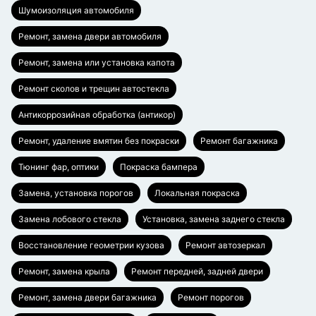
Шумоизоляция автомобиля
Ремонт, замена двери автомобиля
Ремонт, замена или установка капота
Ремонт сколов и трещин автостекла
Антикоррозийная обработка (антикор)
Ремонт, удаление вмятин без покраски
Ремонт багажника
Тюнинг фар, оптики
Покраска бампера
Замена, установка порогов
Локальная покраска
Замена лобового стекла
Установка, замена заднего стекла
Восстановление геометрии кузова
Ремонт автозеркал
Ремонт, замена крыла
Ремонт передней, задней двери
Ремонт, замена двери багажника
Ремонт порогов