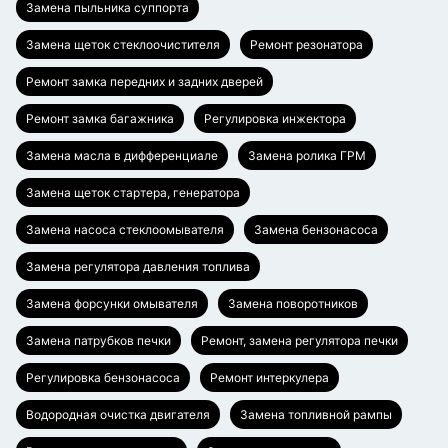
Замена пыльника суппорта
Замена щеток стеклоочистителя
Ремонт резонатора
Ремонт замка передних и задних дверей
Ремонт замка багажника
Регулировка инжектора
Замена масла в дифференциале
Замена ролика ГРМ
Замена щеток стартера, генератора
Замена насоса стеклоомывателя
Замена бензонасоса
Замена регулятора давления топлива
Замена форсунки омывателя
Замена поворотников
Замена патрубков печки
Ремонт, замена регулятора печки
Регулировка бензонасоса
Ремонт интеркулера
Водородная очистка двигателя
Замена топливной рампы