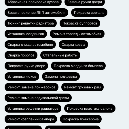
Абразивная полировка кузова
Замена ручки двери
Восстановление ЛКП автомобиля
Покраска зеркала
Тюнинг решетки радиатора
Покраска суппортов
Установка молдингов
Ремонт торпеды автомобиля
Сварка днища автомобиля
Сварка крыла
Сварка порогов
Стапельные работы
Покраска ручки двери
Покраска молдинга бампера
Установка люков
Замена подкрылка
Ремонт, замена лонжеронов
Ремонт грузовых рам
Ремонт, замена водительской двери
Установка решетки радиатора
Покраска пластика салона
Ремонт креплений бампера
Покраска лонжерона