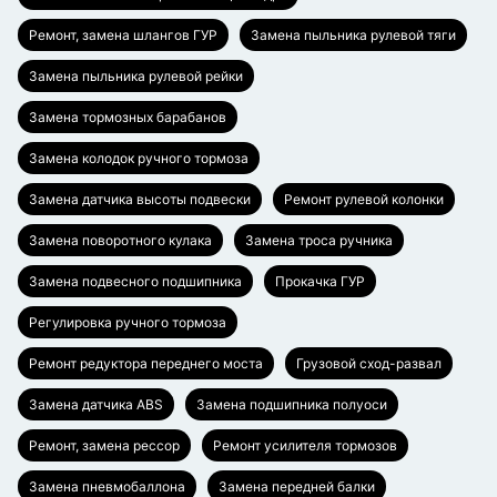
Ремонт, замена шлангов ГУР
Замена пыльника рулевой тяги
Замена пыльника рулевой рейки
Замена тормозных барабанов
Замена колодок ручного тормоза
Замена датчика высоты подвески
Ремонт рулевой колонки
Замена поворотного кулака
Замена троса ручника
Замена подвесного подшипника
Прокачка ГУР
Регулировка ручного тормоза
Ремонт редуктора переднего моста
Грузовой сход-развал
Замена датчика ABS
Замена подшипника полуоси
Ремонт, замена рессор
Ремонт усилителя тормозов
Замена пневмобаллона
Замена передней балки