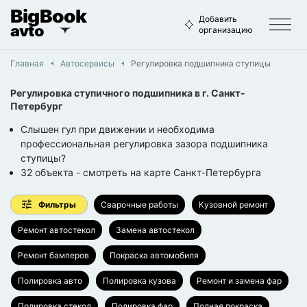
BigBook
Добавить
avto
организацию
Главная
Автосервисы
Регулировка подшипника ступицы
Регулировка ступичного подшипника
в г.
Санкт-
Петербург
Слышен гул при движении и необходима
профессиональная регулировка зазора подшипника
ступицы?
32
объекта
- смотреть на карте
Санкт-Петербурга
Фильтры
Сварочные работы
Кузовной ремонт
Ремонт автостекол
Замена автостекол
Ремонт бамперов
Покраска автомобиля
Полировка авто
Полировка кузова
Ремонт и замена фар
Полировка стекол
Полировка фар
Полная покраска