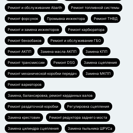
Ремонт и обслуживание Abarth
Ремонт топливной системы
Ремонт форсунок
Промывка инжектора
Ремонт ТНВД
Ремонт и замена инжекторов
Ремонт карбюратора
Ремонт бензобаков
Ремонт и обслуживание ГБО
Ремонт АКПП
Замена масла АКПП
Замена КПП
Ремонт трансмиссии
Ремонт DSG
Замена сцепления
Ремонт механической коробки передач
Замена МКПП
Ремонт вариаторов
Замена, балансировка, ремонт карданных валов
Ремонт раздаточной коробки
Регулировка сцепления
Замена крестовин
Ремонт редуктора заднего моста
Замена цилиндра сцепления
Замена пыльника ШРУСа