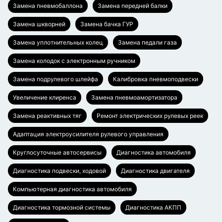
Замена пневмобаллона
Замена передней балки
Замена шкворней
Замена бачка ГУР
Замена уплотнительных колец
Замена педали газа
Замена колодок с электронным ручником
Замена подрулевого шлейфа
Калибровка пневмоподвески
Увеличение клиренса
Замена пневмоамортизатора
Замена реактивных тяг
Ремонт электрических рулевых реек
Адаптация электроусилителя рулевого управления
Круглосуточные автосервисы
Диагностика автомобиля
Диагностика подвески, ходовой
Диагностика двигателя
Компьютерная диагностика автомобиля
Диагностика тормозной системы
Диагностика АКПП