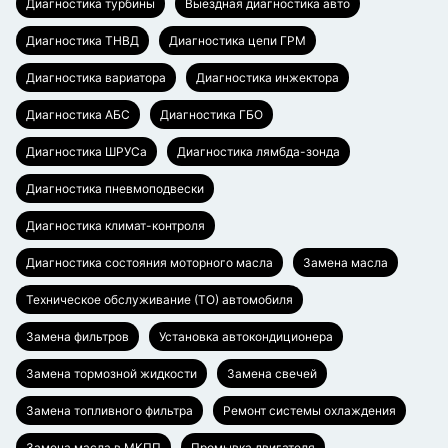
Диагностика турбины
Выездная диагностика авто
Диагностика ТНВД
Диагностика цепи ГРМ
Диагностика вариатора
Диагностика инжектора
Диагностика АБС
Диагностика ГБО
Диагностика ШРУСа
Диагностика лямбда-зонда
Диагностика пневмоподвески
Диагностика климат-контроля
Диагностика состояния моторного масла
Замена масла
Техническое обслуживание (ТО) автомобиля
Замена фильтров
Установка автокондиционера
Замена тормозной жидкости
Замена свечей
Замена топливного фильтра
Ремонт системы охлаждения
Замена масла в МКПП
Промывка двигателя