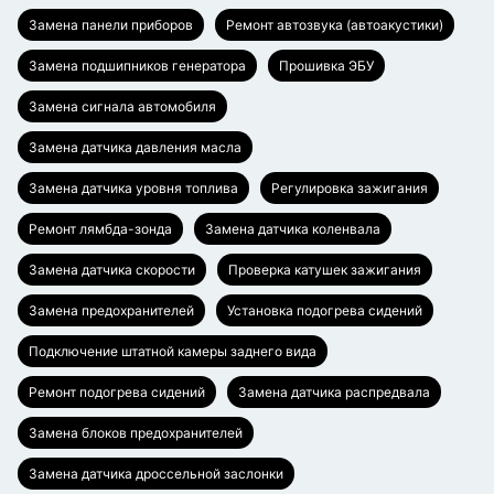
Замена панели приборов
Ремонт автозвука (автоакустики)
Замена подшипников генератора
Прошивка ЭБУ
Замена сигнала автомобиля
Замена датчика давления масла
Замена датчика уровня топлива
Регулировка зажигания
Ремонт лямбда-зонда
Замена датчика коленвала
Замена датчика скорости
Проверка катушек зажигания
Замена предохранителей
Установка подогрева сидений
Подключение штатной камеры заднего вида
Ремонт подогрева сидений
Замена датчика распредвала
Замена блоков предохранителей
Замена датчика дроссельной заслонки