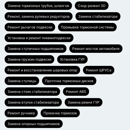
Замена тормозных трубок, шлангов
Сход-развал 3D
Ремонт, замена рулевых редукторов
Замена стабилизатора
Ремонт рычагов подвески
Промывка тормозной системы
Установка и ремонт пневмоподвески
Замена ступичных подшипников
Ремонт мостов автомобиля
Замена пружин подвески
Установка ГУР
Ремонт и восстановление шаровых опор
Ремонт ШРУСа
Замена ступицы
Проточка тормозных дисков
Замена стоек стабилизатора
Ремонт ABS
Замена втулок стабилизатора
Замена ремня ГУР
Ремонт ручника
Прокачка тормозов
Замена опорных подшипников