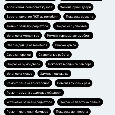
Абразивная полировка кузова
Замена ручки двери
Восстановление ЛКП автомобиля
Покраска зеркала
Тюнинг решетки радиатора
Покраска суппортов
Установка молдингов
Ремонт торпеды автомобиля
Сварка днища автомобиля
Сварка крыла
Сварка порогов
Стапельные работы
Покраска ручки двери
Покраска молдинга бампера
Установка люков
Замена подкрылка
Ремонт, замена лонжеронов
Ремонт грузовых рам
Ремонт, замена водительской двери
Установка решетки радиатора
Покраска пластика салона
Ремонт креплений бампера
Покраска лонжерона