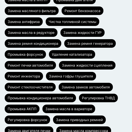
Замена масляного фильтра
Ремонт бензонасоса
Замена антифриза
Чистка топливной системы
Замена масла в редукторе
Замена жидкости ГУР
Замена ремня кондиционера
Замена ремня генератора
Промывка форсунок
Удаление катализатора
Ремонт печки автомобиля
Замена жидкости сцепления
Ремонт инжектора
Замена гофры глушителя
Ремонт стеклоочистителя
Замена замков автомобиля
Промывка кондиционера автомобиля
Регулировка ТНВД
Промывка АКПП
Замена масла в вариаторе
Регулировка форсунок
Замена приводных ремней
Замена двигателя печки
Замена масла компрессора