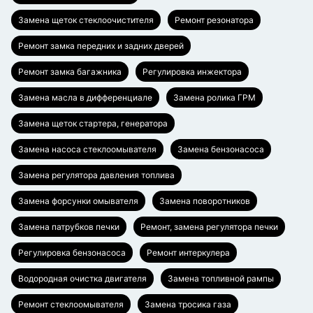
Замена щеток стеклоочистителя
Ремонт резонатора
Ремонт замка передних и задних дверей
Ремонт замка багажника
Регулировка инжектора
Замена масла в дифференциале
Замена ролика ГРМ
Замена щеток стартера, генератора
Замена насоса стеклоомывателя
Замена бензонасоса
Замена регулятора давления топлива
Замена форсунки омывателя
Замена поворотников
Замена патрубков печки
Ремонт, замена регулятора печки
Регулировка бензонасоса
Ремонт интеркулера
Водородная очистка двигателя
Замена топливной рампы
Ремонт стеклоомывателя
Замена тросика газа