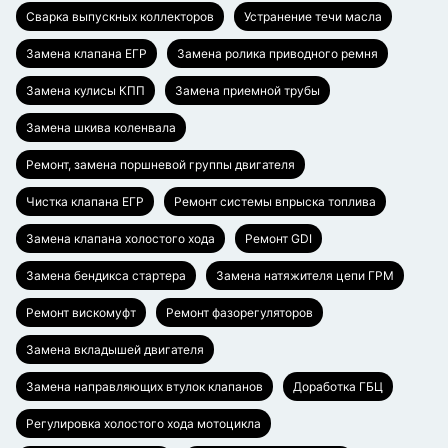
Сварка выпускных коллекторов
Устранение течи масла
Замена клапана ЕГР
Замена ролика приводного ремня
Замена кулисы КПП
Замена приемной трубы
Замена шкива коленвала
Ремонт, замена поршневой группы двигателя
Чистка клапана ЕГР
Ремонт системы впрыска топлива
Замена клапана холостого хода
Ремонт GDI
Замена бендикса стартера
Замена натяжителя цепи ГРМ
Ремонт вискомуфт
Ремонт фазорегуляторов
Замена вкладышей двигателя
Замена направляющих втулок клапанов
Доработка ГБЦ
Регулировка холостого хода мотоцикла