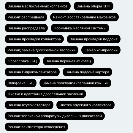
Замена маслосъемных колпачков
Замена опоры КПП
Ремонт распредвала
Ремонт, восстановление маховиков
Замена распредвала
Промывка масляной системы
Замена прокладки коллектора
Замена прокладки поддона
Ремонт, замена дроссельной заслонки
Замер компрессии
Опрессовка ГБЦ
Замена поршневых колец
Замена гидрокомпенсатора
Замена поддона картера
Шлифовка ГБЦ
Замена прокладки клапанной крышки
Чистка и адаптация дроссельной заслонки
Замена втулок стартера
Чистка впускного коллектора
Ремонт топливной аппаратуры дизельных двигателей
Ремонт вентилятора охлаждения