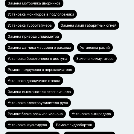
Замена моторчика дворников
Установка мониторов в подголовники
Установка турботаймера
Замена ламп габаритных огней
Замена привода спидометра
Замена датчика массового расхода
Установка раций
Установка бесключевого доступа
Замена коммутатора
Ремонт подрулевого переключателя
Установка доводчиков стекол
Замена выключателя стоп-сигнала
Установка электроусилителя руля
Ремонт блока розжига ксенона
Установка антирадара
Установка мультируля
Ремонт гидробортов