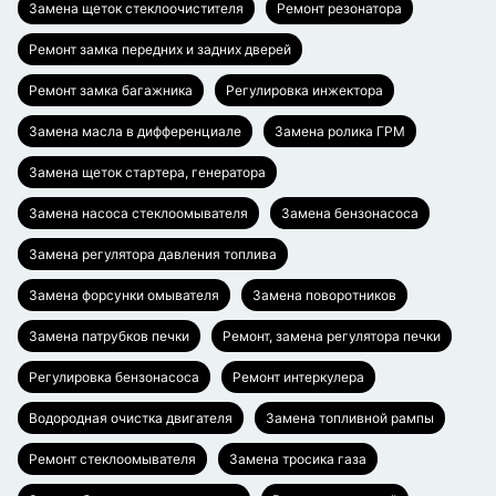
Замена щеток стеклоочистителя
Ремонт резонатора
Ремонт замка передних и задних дверей
Ремонт замка багажника
Регулировка инжектора
Замена масла в дифференциале
Замена ролика ГРМ
Замена щеток стартера, генератора
Замена насоса стеклоомывателя
Замена бензонасоса
Замена регулятора давления топлива
Замена форсунки омывателя
Замена поворотников
Замена патрубков печки
Ремонт, замена регулятора печки
Регулировка бензонасоса
Ремонт интеркулера
Водородная очистка двигателя
Замена топливной рампы
Ремонт стеклоомывателя
Замена тросика газа