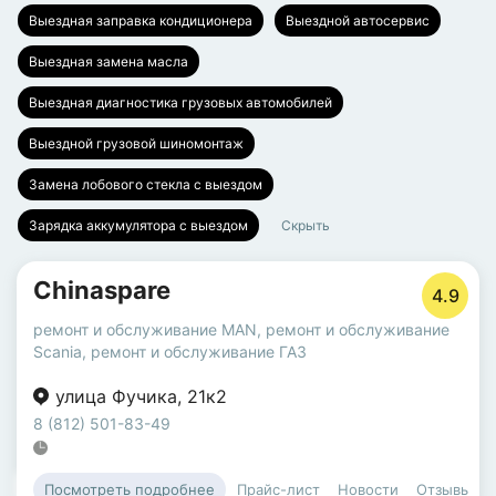
Выездная заправка кондиционера
Выездной автосервис
Выездная замена масла
Выездная диагностика грузовых автомобилей
Выездной грузовой шиномонтаж
Замена лобового стекла с выездом
Зарядка аккумулятора с выездом
Скрыть
Chinaspare
4.9
ремонт и обслуживание MAN
,
ремонт и обслуживание
Scania
,
ремонт и обслуживание ГАЗ
улица Фучика
,
21к2
8 (812) 501-83-49
Прайс-лист
Новости
Отзывы
Посмотреть подробнее