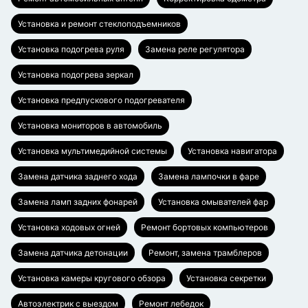
Установка и ремонт стеклоподъемников
Установка подогрева руля
Замена реле регулятора
Установка подогрева зеркал
Установка предпускового подогревателя
Установка мониторов в автомобиль
Установка мультимедийной системы
Установка навигатора
Замена датчика заднего хода
Замена лампочки в фаре
Замена ламп задних фонарей
Установка омывателей фар
Установка ходовых огней
Ремонт бортовых компьютеров
Замена датчика детонации
Ремонт, замена трамблеров
Установка камеры кругового обзора
Установка секретки
Автоэлектрик с выездом
Ремонт лебедок