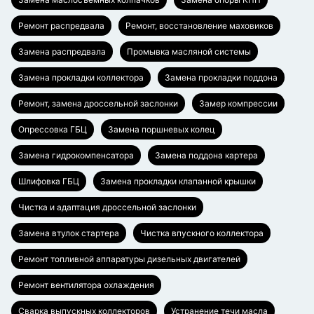
Ремонт распредвала
Ремонт, восстановление маховиков
Замена распредвала
Промывка масляной системы
Замена прокладки коллектора
Замена прокладки поддона
Ремонт, замена дроссельной заслонки
Замер компрессии
Опрессовка ГБЦ
Замена поршневых колец
Замена гидрокомпенсатора
Замена поддона картера
Шлифовка ГБЦ
Замена прокладки клапанной крышки
Чистка и адаптация дроссельной заслонки
Замена втулок стартера
Чистка впускного коллектора
Ремонт топливной аппаратуры дизельных двигателей
Ремонт вентилятора охлаждения
Сварка выпускных коллекторов
Устранение течи масла