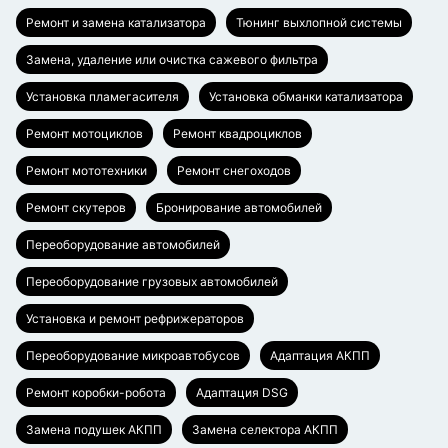
Ремонт и замена катализатора
Тюнинг выхлопной системы
Замена, удаление или очистка сажевого фильтра
Установка пламегасителя
Установка обманки катализатора
Ремонт мотоциклов
Ремонт квадроциклов
Ремонт мототехники
Ремонт снегоходов
Ремонт скутеров
Бронирование автомобилей
Переоборудование автомобилей
Переоборудование грузовых автомобилей
Установка и ремонт рефрижераторов
Переоборудование микроавтобусов
Адаптация АКПП
Ремонт коробки-робота
Адаптация DSG
Замена подушек АКПП
Замена селектора АКПП