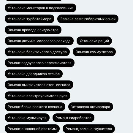
Установка мониторов в подголовники
Установка турботаймера
Замена ламп габаритных огней
Замена привода спидометра
Замена датчика массового расхода
Установка раций
Установка бесключевого доступа
Замена коммутатора
Ремонт подрулевого переключателя
Установка доводчиков стекол
Замена выключателя стоп-сигнала
Установка электроусилителя руля
Ремонт блока розжига ксенона
Установка антирадара
Установка мультируля
Ремонт гидробортов
Ремонт выхлопной системы
Ремонт, замена глушителя