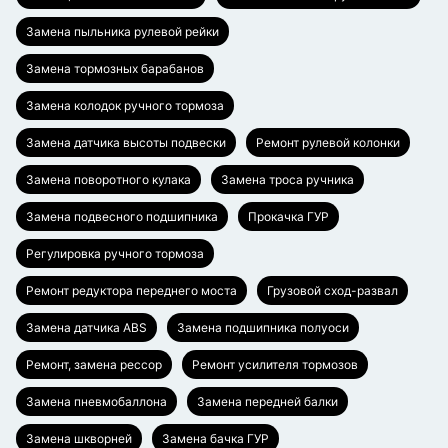
Замена пыльника рулевой рейки
Замена тормозных барабанов
Замена колодок ручного тормоза
Замена датчика высоты подвески
Ремонт рулевой колонки
Замена поворотного кулака
Замена троса ручника
Замена подвесного подшипника
Прокачка ГУР
Регулировка ручного тормоза
Ремонт редуктора переднего моста
Грузовой сход-развал
Замена датчика ABS
Замена подшипника полуоси
Ремонт, замена рессор
Ремонт усилителя тормозов
Замена пневмобаллона
Замена передней балки
Замена шкворней
Замена бачка ГУР