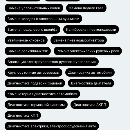
Замена уплотнительных колец
Замена педали газа
Замена колодок с электронным ручником
Замена подрулевого шлейфа
Калибровка пневмоподвески
Увеличение клиренса
Замена пневмоамортизатора
Замена реактивных тяг
Ремонт электрических рулевых реек
Адаптация электроусилителя рулевого управления
Круглосуточные автосервисы
Диагностика автомобиля
Диагностика подвески, ходовой
Диагностика двигателя
Компьютерная диагностика автомобиля
Диагностика тормозной системы
Диагностика АКПП
Диагностика КПП
Диагностика электрики, электрооборудования авто