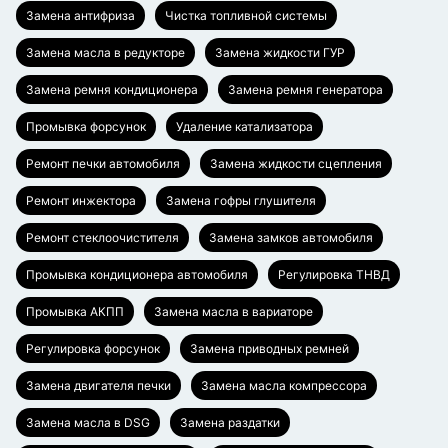
Замена антифриза
Чистка топливной системы
Замена масла в редукторе
Замена жидкости ГУР
Замена ремня кондиционера
Замена ремня генератора
Промывка форсунок
Удаление катализатора
Ремонт печки автомобиля
Замена жидкости сцепления
Ремонт инжектора
Замена гофры глушителя
Ремонт стеклоочистителя
Замена замков автомобиля
Промывка кондиционера автомобиля
Регулировка ТНВД
Промывка АКПП
Замена масла в вариаторе
Регулировка форсунок
Замена приводных ремней
Замена двигателя печки
Замена масла компрессора
Замена масла в DSG
Замена раздатки