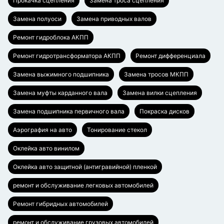
Прокачка сцепления
Замена троса сцепления
Замена полуоси
Замена приводных валов
Ремонт гидроблока АКПП
Ремонт гидротрансформатора АКПП
Ремонт дифференциала
Замена выжимного подшипника
Замена тросов МКПП
Замена муфты карданного вала
Замена вилки сцепления
Замена подшипника первичного вала
Покраска дисков
Аэрография на авто
Тонирование стекол
Оклейка авто винилом
Оклейка авто защитной (антигравийной) пленкой
ремонт и обслуживание легковых автомобилей
Ремонт гибридных автомобилей
ремонт и обслуживание грузовых автомобилей