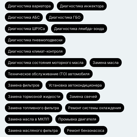
Диагностика вариатора
Диагностика инжектора
Диагностика АБС
Диагностика ГБО
Диагностика ШРУСа
Диагностика лямбда-зонда
Диагностика пневмоподвески
Диагностика климат-контроля
Диагностика состояния моторного масла
Замена масла
Техническое обслуживание (ТО) автомобиля
Замена фильтров
Установка автокондиционера
Замена тормозной жидкости
Замена свечей
Замена топливного фильтра
Ремонт системы охлаждения
Замена масла в МКПП
Промывка двигателя
Замена масляного фильтра
Ремонт бензонасоса