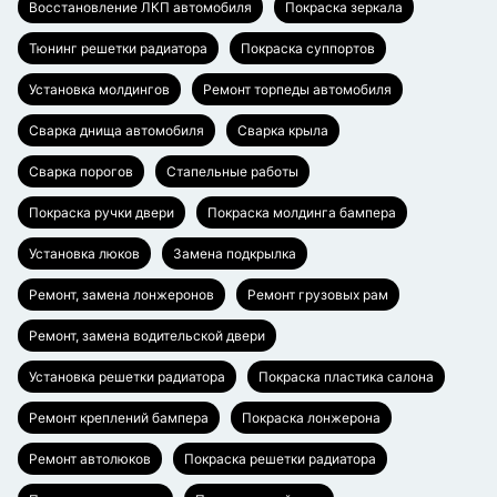
Восстановление ЛКП автомобиля
Покраска зеркала
Тюнинг решетки радиатора
Покраска суппортов
Установка молдингов
Ремонт торпеды автомобиля
Сварка днища автомобиля
Сварка крыла
Сварка порогов
Стапельные работы
Покраска ручки двери
Покраска молдинга бампера
Установка люков
Замена подкрылка
Ремонт, замена лонжеронов
Ремонт грузовых рам
Ремонт, замена водительской двери
Установка решетки радиатора
Покраска пластика салона
Ремонт креплений бампера
Покраска лонжерона
Ремонт автолюков
Покраска решетки радиатора