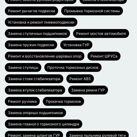
Ремонт рычагов подвески
Промывка тормозной системы
Установка и ремонт пневмоподвески
Замена ступичных подшипников
Ремонт мостов автомобиля
Замена пружин подвески
Установка ГУР
Ремонт и восстановление шаровых опор
Ремонт ШРУСа
Замена ступицы
Проточка тормозных дисков
Замена стоек стабилизатора
Ремонт ABS
Замена втулок стабилизатора
Замена ремня ГУР
Ремонт ручника
Прокачка тормозов
Замена опорных подшипников
Замена главного тормозного цилиндра
Ремонт, замена шлангов ГУР
Замена пыльника рулевой тяги