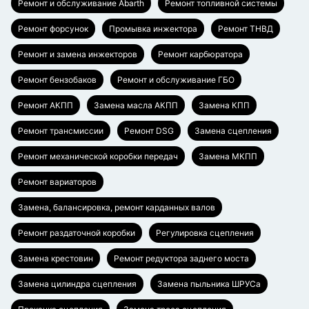
Ремонт и обслуживание Abarth
Ремонт топливной системы
Ремонт форсунок
Промывка инжектора
Ремонт ТНВД
Ремонт и замена инжекторов
Ремонт карбюратора
Ремонт бензобаков
Ремонт и обслуживание ГБО
Ремонт АКПП
Замена масла АКПП
Замена КПП
Ремонт трансмиссии
Ремонт DSG
Замена сцепления
Ремонт механической коробки передач
Замена МКПП
Ремонт вариаторов
Замена, балансировка, ремонт карданных валов
Ремонт раздаточной коробки
Регулировка сцепления
Замена крестовин
Ремонт редуктора заднего моста
Замена цилиндра сцепления
Замена пыльника ШРУСа