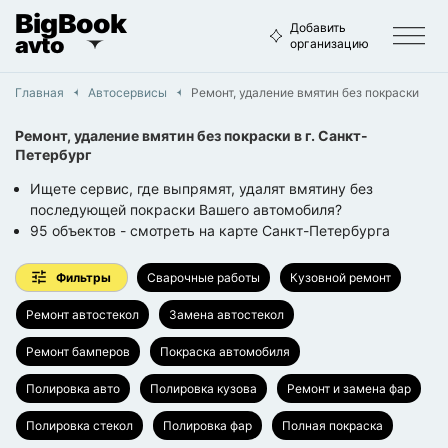
BigBook
Добавить
avto
организацию
Главная
Автосервисы
Ремонт, удаление вмятин без покраски
Ремонт, удаление вмятин без покраски
в г.
Санкт-
Петербург
Ищете сервис, где выпрямят, удалят вмятину без
последующей покраски Вашего автомобиля?
95
объектов
- смотреть на карте
Санкт-Петербурга
Фильтры
Сварочные работы
Кузовной ремонт
Ремонт автостекол
Замена автостекол
Ремонт бамперов
Покраска автомобиля
Полировка авто
Полировка кузова
Ремонт и замена фар
Полировка стекол
Полировка фар
Полная покраска