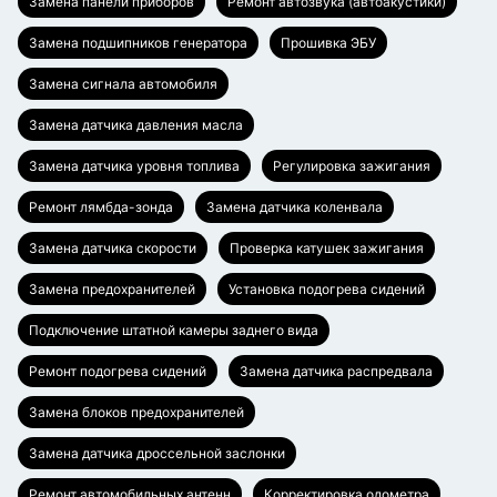
Замена панели приборов
Ремонт автозвука (автоакустики)
Замена подшипников генератора
Прошивка ЭБУ
Замена сигнала автомобиля
Замена датчика давления масла
Замена датчика уровня топлива
Регулировка зажигания
Ремонт лямбда-зонда
Замена датчика коленвала
Замена датчика скорости
Проверка катушек зажигания
Замена предохранителей
Установка подогрева сидений
Подключение штатной камеры заднего вида
Ремонт подогрева сидений
Замена датчика распредвала
Замена блоков предохранителей
Замена датчика дроссельной заслонки
Ремонт автомобильных антенн
Корректировка одометра