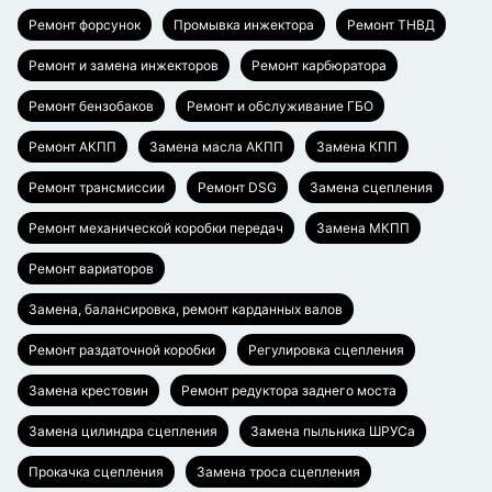
Ремонт форсунок
Промывка инжектора
Ремонт ТНВД
Ремонт и замена инжекторов
Ремонт карбюратора
Ремонт бензобаков
Ремонт и обслуживание ГБО
Ремонт АКПП
Замена масла АКПП
Замена КПП
Ремонт трансмиссии
Ремонт DSG
Замена сцепления
Ремонт механической коробки передач
Замена МКПП
Ремонт вариаторов
Замена, балансировка, ремонт карданных валов
Ремонт раздаточной коробки
Регулировка сцепления
Замена крестовин
Ремонт редуктора заднего моста
Замена цилиндра сцепления
Замена пыльника ШРУСа
Прокачка сцепления
Замена троса сцепления