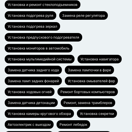
Установка и ремонт стеклоподъемников
Установка подогрева руля
Замена реле регулятора
Установка подогрева зеркал
Установка предпускового подогревателя
Установка мониторов в автомобиль
Установка мультимедийной системы
Установка навигатора
Замена датчика заднего хода
Замена лампочки в фаре
Замена ламп задних фонарей
Установка омывателей фар
Установка ходовых огней
Ремонт бортовых компьютеров
Замена датчика детонации
Ремонт, замена трамблеров
Установка камеры кругового обзора
Установка секретки
Автоэлектрик с выездом
Ремонт лебедок