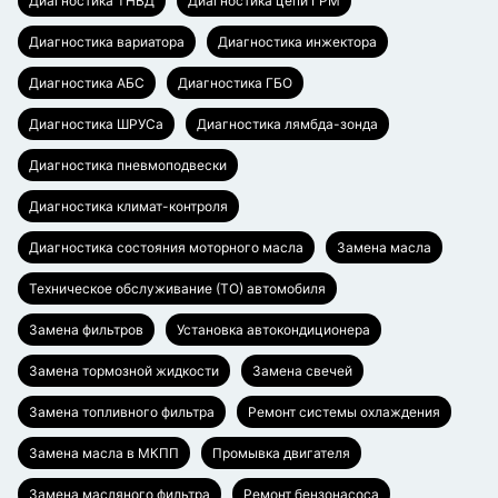
Диагностика ТНВД
Диагностика цепи ГРМ
Диагностика вариатора
Диагностика инжектора
Диагностика АБС
Диагностика ГБО
Диагностика ШРУСа
Диагностика лямбда-зонда
Диагностика пневмоподвески
Диагностика климат-контроля
Диагностика состояния моторного масла
Замена масла
Техническое обслуживание (ТО) автомобиля
Замена фильтров
Установка автокондиционера
Замена тормозной жидкости
Замена свечей
Замена топливного фильтра
Ремонт системы охлаждения
Замена масла в МКПП
Промывка двигателя
Замена масляного фильтра
Ремонт бензонасоса