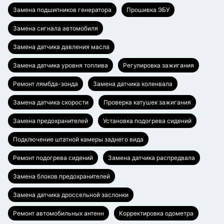
Замена подшипников генератора
Прошивка ЭБУ
Замена сигнала автомобиля
Замена датчика давления масла
Замена датчика уровня топлива
Регулировка зажигания
Ремонт лямбда-зонда
Замена датчика коленвала
Замена датчика скорости
Проверка катушек зажигания
Замена предохранителей
Установка подогрева сидений
Подключение штатной камеры заднего вида
Ремонт подогрева сидений
Замена датчика распредвала
Замена блоков предохранителей
Замена датчика дроссельной заслонки
Ремонт автомобильных антенн
Корректировка одометра