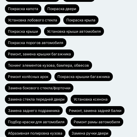
Покраска капота
Покраска двери
Установка лобового стекла
Покраска крыла
Покраска крыши
Установка крыши автомобиля
Покраска порогов автомобиля
Ремонт, замена крышки багажника
Тюнинг элементов кузова, бампера, обвесов
Ремонт колёсных арок
Покраска крышки багажника
Замена бокового стекла/форточки
Замена стекла передней двери
Установка ксенона
Замена заднего подрамника
Ремонт, замена задней балки
Подбор краски для автомобиля
Ремонт рамы автомобиля
Абразивная полировка кузова
Замена ручки двери