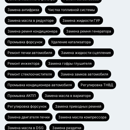
Замена антифриза
Чистка топливной системы
Замена масла в редукторе
Замена жидкости ГУР
Замена ремня кондиционера
Замена ремня генератора
Промывка форсунок
Удаление катализатора
Ремонт печки автомобиля
Замена жидкости сцепления
Ремонт инжектора
Замена гофры глушителя
Ремонт стеклоочистителя
Замена замков автомобиля
Промывка кондиционера автомобиля
Регулировка ТНВД
Промывка АКПП
Замена масла в вариаторе
Регулировка форсунок
Замена приводных ремней
Замена двигателя печки
Замена масла компрессора
Замена масла в DSG
Замена раздатки