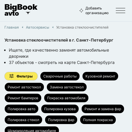
BigBook
Добавить
avto
организацию
Главная
Автосервисы
Установка стеклоочистителей
Установка стеклоочистителей
в г.
Санкт-Петербург
Ищете, где качественно заменят автомобильные
дворники
37
объектов
- смотреть на карте
Санкт-Петербурга
Фильтры
Сварочные работы
Кузовной ремонт
Ремонт автостекол
Замена автостекол
Ремонт бамперов
Покраска автомобиля
Полировка авто
Полировка кузова
Ремонт и замена фар
Полировка стекол
Полировка фар
Полная покраска
Шумоизоляция автомобиля