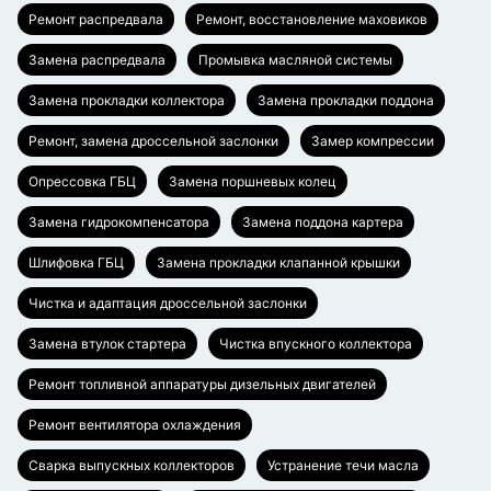
Ремонт распредвала
Ремонт, восстановление маховиков
Замена распредвала
Промывка масляной системы
Замена прокладки коллектора
Замена прокладки поддона
Ремонт, замена дроссельной заслонки
Замер компрессии
Опрессовка ГБЦ
Замена поршневых колец
Замена гидрокомпенсатора
Замена поддона картера
Шлифовка ГБЦ
Замена прокладки клапанной крышки
Чистка и адаптация дроссельной заслонки
Замена втулок стартера
Чистка впускного коллектора
Ремонт топливной аппаратуры дизельных двигателей
Ремонт вентилятора охлаждения
Сварка выпускных коллекторов
Устранение течи масла