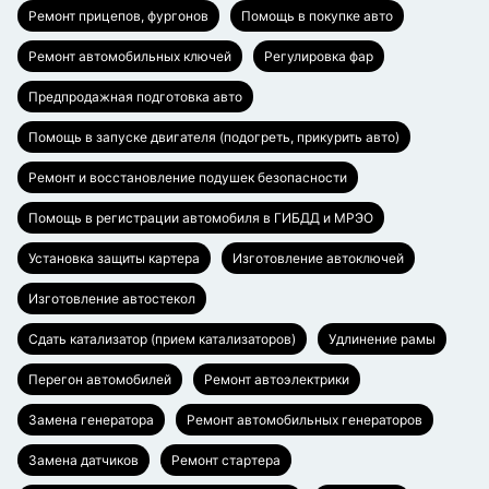
Ремонт прицепов, фургонов
Помощь в покупке авто
Ремонт автомобильных ключей
Регулировка фар
Предпродажная подготовка авто
Помощь в запуске двигателя (подогреть, прикурить авто)
Ремонт и восстановление подушек безопасности
Помощь в регистрации автомобиля в ГИБДД и МРЭО
Установка защиты картера
Изготовление автоключей
Изготовление автостекол
Сдать катализатор (прием катализаторов)
Удлинение рамы
Перегон автомобилей
Ремонт автоэлектрики
Замена генератора
Ремонт автомобильных генераторов
Замена датчиков
Ремонт стартера