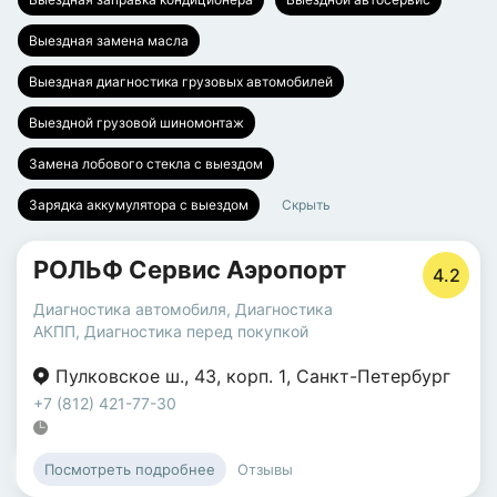
Выездная замена масла
Выездная диагностика грузовых автомобилей
Выездной грузовой шиномонтаж
Замена лобового стекла с выездом
Зарядка аккумулятора с выездом
Скрыть
РОЛЬФ Сервис Аэропорт
4.2
Диагностика автомобиля
,
Диагностика
АКПП
,
Диагностика перед покупкой
Пулковское ш.
,
43
,
корп. 1
,
Санкт-Петербург
+7 (812) 421-77-30
Отзывы
Посмотреть подробнее