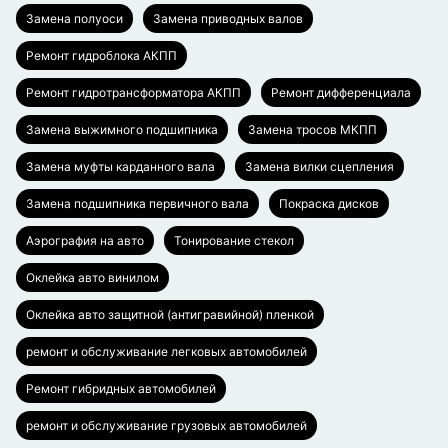
Замена полуоси
Замена приводных валов
Ремонт гидроблока АКПП
Ремонт гидротрансформатора АКПП
Ремонт дифференциала
Замена выжимного подшипника
Замена тросов МКПП
Замена муфты карданного вала
Замена вилки сцепления
Замена подшипника первичного вала
Покраска дисков
Аэрография на авто
Тонирование стекол
Оклейка авто винилом
Оклейка авто защитной (антигравийной) пленкой
ремонт и обслуживание легковых автомобилей
Ремонт гибридных автомобилей
ремонт и обслуживание грузовых автомобилей