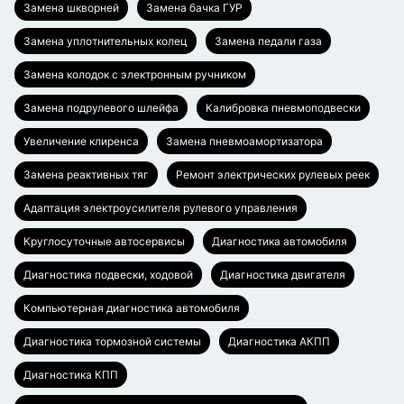
Замена шкворней
Замена бачка ГУР
Замена уплотнительных колец
Замена педали газа
Замена колодок с электронным ручником
Замена подрулевого шлейфа
Калибровка пневмоподвески
Увеличение клиренса
Замена пневмоамортизатора
Замена реактивных тяг
Ремонт электрических рулевых реек
Адаптация электроусилителя рулевого управления
Круглосуточные автосервисы
Диагностика автомобиля
Диагностика подвески, ходовой
Диагностика двигателя
Компьютерная диагностика автомобиля
Диагностика тормозной системы
Диагностика АКПП
Диагностика КПП