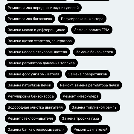
Ремонт замка передних и задних дверей
Ремонт замка багажника
Регулировка инжектора
Замена масла в дифференциале
Замена ролика ГРМ
Замена щеток стартера, генератора
Замена насоса стеклоомывателя
Замена бензонасоса
Замена регулятора давления топлива
Замена форсунки омывателя
Замена поворотников
Замена патрубков печки
Ремонт, замена регулятора печки
Регулировка бензонасоса
Ремонт интеркулера
Водородная очистка двигателя
Замена топливной рампы
Ремонт стеклоомывателя
Замена тросика газа
Замена бачка стеклоомывателя
Ремонт двигателей