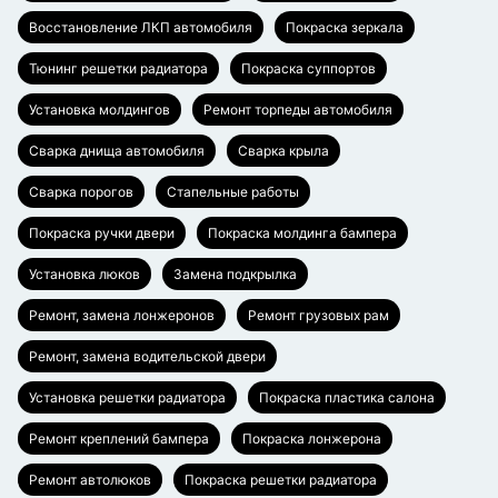
Восстановление ЛКП автомобиля
Покраска зеркала
Тюнинг решетки радиатора
Покраска суппортов
Установка молдингов
Ремонт торпеды автомобиля
Сварка днища автомобиля
Сварка крыла
Сварка порогов
Стапельные работы
Покраска ручки двери
Покраска молдинга бампера
Установка люков
Замена подкрылка
Ремонт, замена лонжеронов
Ремонт грузовых рам
Ремонт, замена водительской двери
Установка решетки радиатора
Покраска пластика салона
Ремонт креплений бампера
Покраска лонжерона
Ремонт автолюков
Покраска решетки радиатора