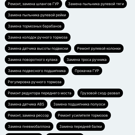
Ремонт, замена шлангов ГУР
Замена пыльника рулевой тяги
Замена пыльника рулевой рейки
Замена тормозных барабанов
Замена колодок ручного тормоза
Замена датчика высоты подвески
Ремонт рулевой колонки
Замена поворотного кулака
Замена троса ручника
Замена подвесного подшипника
Прокачка ГУР
Регулировка ручного тормоза
Ремонт редуктора переднего моста
Грузовой сход-развал
Замена датчика ABS
Замена подшипника полуоси
Ремонт, замена рессор
Ремонт усилителя тормозов
Замена пневмобаллона
Замена передней балки