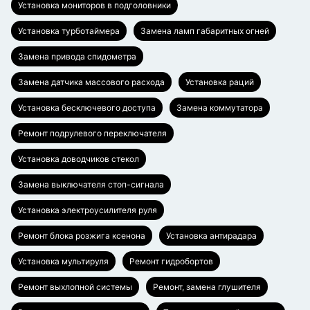
Установка мониторов в подголовники
Установка турботаймера
Замена ламп габаритных огней
Замена привода спидометра
Замена датчика массового расхода
Установка раций
Установка бесключевого доступа
Замена коммутатора
Ремонт подрулевого переключателя
Установка доводчиков стекол
Замена выключателя стоп-сигнала
Установка электроусилителя руля
Ремонт блока розжига ксенона
Установка антирадара
Установка мультируля
Ремонт гидробортов
Ремонт выхлопной системы
Ремонт, замена глушителя