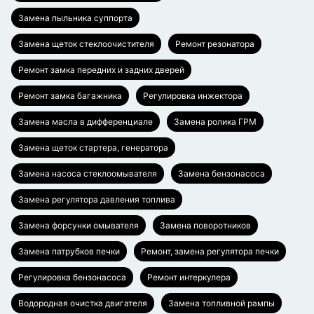
Замена пыльника суппорта
Замена щеток стеклоочистителя
Ремонт резонатора
Ремонт замка передних и задних дверей
Ремонт замка багажника
Регулировка инжектора
Замена масла в дифференциале
Замена ролика ГРМ
Замена щеток стартера, генератора
Замена насоса стеклоомывателя
Замена бензонасоса
Замена регулятора давления топлива
Замена форсунки омывателя
Замена поворотников
Замена патрубков печки
Ремонт, замена регулятора печки
Регулировка бензонасоса
Ремонт интеркулера
Водородная очистка двигателя
Замена топливной рампы