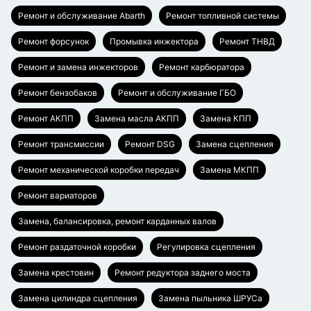
Ремонт и обслуживание Abarth
Ремонт топливной системы
Ремонт форсунок
Промывка инжектора
Ремонт ТНВД
Ремонт и замена инжекторов
Ремонт карбюратора
Ремонт бензобаков
Ремонт и обслуживание ГБО
Ремонт АКПП
Замена масла АКПП
Замена КПП
Ремонт трансмиссии
Ремонт DSG
Замена сцепления
Ремонт механической коробки передач
Замена МКПП
Ремонт вариаторов
Замена, балансировка, ремонт карданных валов
Ремонт раздаточной коробки
Регулировка сцепления
Замена крестовин
Ремонт редуктора заднего моста
Замена цилиндра сцепления
Замена пыльника ШРУСа