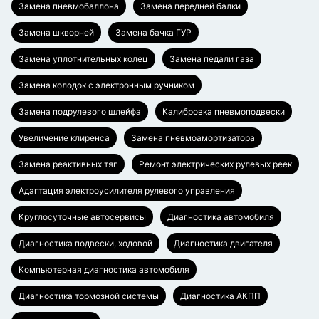
Замена пневмобаллона
Замена передней балки
Замена шкворней
Замена бачка ГУР
Замена уплотнительных колец
Замена педали газа
Замена колодок с электронным ручником
Замена подрулевого шлейфа
Калибровка пневмоподвески
Увеличение клиренса
Замена пневмоамортизатора
Замена реактивных тяг
Ремонт электрических рулевых реек
Адаптация электроусилителя рулевого управления
Круглосуточные автосервисы
Диагностика автомобиля
Диагностика подвески, ходовой
Диагностика двигателя
Компьютерная диагностика автомобиля
Диагностика тормозной системы
Диагностика АКПП