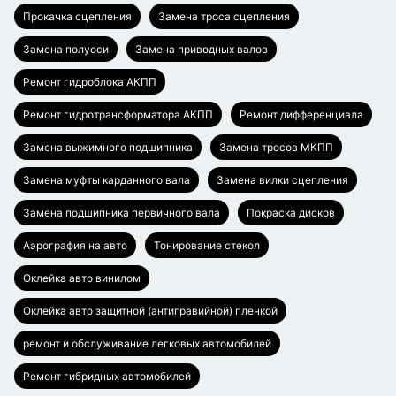
Прокачка сцепления
Замена троса сцепления
Замена полуоси
Замена приводных валов
Ремонт гидроблока АКПП
Ремонт гидротрансформатора АКПП
Ремонт дифференциала
Замена выжимного подшипника
Замена тросов МКПП
Замена муфты карданного вала
Замена вилки сцепления
Замена подшипника первичного вала
Покраска дисков
Аэрография на авто
Тонирование стекол
Оклейка авто винилом
Оклейка авто защитной (антигравийной) пленкой
ремонт и обслуживание легковых автомобилей
Ремонт гибридных автомобилей