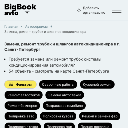
BigBook
Добавить
avto
организацию
Главная
Автосервисы
Замена, ремонт трубок и шлангов кондиционера
Замена, ремонт трубок и шлангов автокондиционера
в г.
Санкт-Петербург
Требуется замена или ремонт трубок системы
кондиционирования автомобиля?
54
объекта
- смотреть на карте
Санкт-Петербурга
Фильтры
Сварочные работы
Кузовной ремонт
Ремонт автостекол
Замена автостекол
Ремонт бамперов
Покраска автомобиля
Полировка авто
Полировка кузова
Ремонт и замена фар
Полировка стекол
Полировка фар
Полная покраска