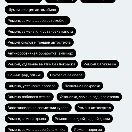
Шумоизоляция автомобиля
Ремонт, замена двери автомобиля
Ремонт, замена или установка капота
Ремонт сколов и трещин автостекла
Антикоррозийная обработка (антикор)
Ремонт, удаление вмятин без покраски
Ремонт багажника
Тюнинг фар, оптики
Покраска бампера
Замена, установка порогов
Локальная покраска
Замена лобового стекла
Установка, замена заднего стекла
Восстановление геометрии кузова
Ремонт автозеркал
Ремонт, замена крыла
Ремонт передней, задней двери
Ремонт, замена двери багажника
Ремонт порогов