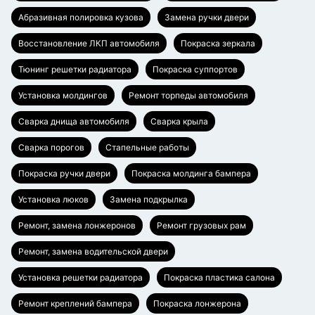
Абразивная полировка кузова
Замена ручки двери
Восстановление ЛКП автомобиля
Покраска зеркала
Тюнинг решетки радиатора
Покраска суппортов
Установка молдингов
Ремонт торпеды автомобиля
Сварка днища автомобиля
Сварка крыла
Сварка порогов
Стапельные работы
Покраска ручки двери
Покраска молдинга бампера
Установка люков
Замена подкрылка
Ремонт, замена лонжеронов
Ремонт грузовых рам
Ремонт, замена водительской двери
Установка решетки радиатора
Покраска пластика салона
Ремонт креплений бампера
Покраска лонжерона