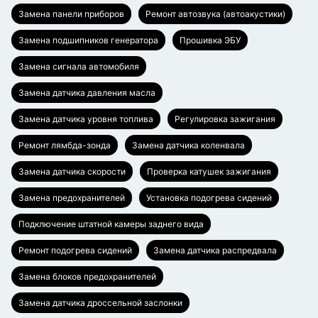
Замена панели приборов
Ремонт автозвука (автоакустики)
Замена подшипников генератора
Прошивка ЭБУ
Замена сигнала автомобиля
Замена датчика давления масла
Замена датчика уровня топлива
Регулировка зажигания
Ремонт лямбда-зонда
Замена датчика коленвала
Замена датчика скорости
Проверка катушек зажигания
Замена предохранителей
Установка подогрева сидений
Подключение штатной камеры заднего вида
Ремонт подогрева сидений
Замена датчика распредвала
Замена блоков предохранителей
Замена датчика дроссельной заслонки