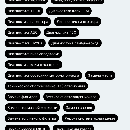
Диагностика турбины
Выездная диагностика авто
Диагностика ТНВД
Диагностика цепи ГРМ
Диагностика вариатора
Диагностика инжектора
Диагностика АБС
Диагностика ГБО
Диагностика ШРУСа
Диагностика лямбда-зонда
Диагностика пневмоподвески
Диагностика климат-контроля
Диагностика состояния моторного масла
Замена масла
Техническое обслуживание (ТО) автомобиля
Замена фильтров
Установка автокондиционера
Замена тормозной жидкости
Замена свечей
Замена топливного фильтра
Ремонт системы охлаждения
Замена масла в МКПП
Промывка двигателя