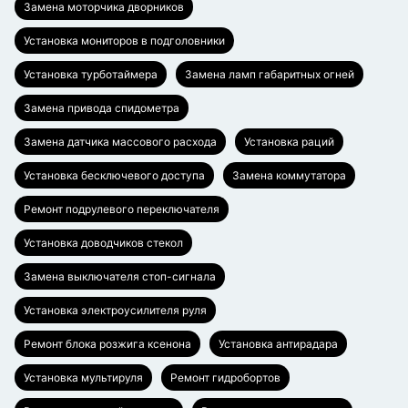
Замена моторчика дворников
Установка мониторов в подголовники
Установка турботаймера
Замена ламп габаритных огней
Замена привода спидометра
Замена датчика массового расхода
Установка раций
Установка бесключевого доступа
Замена коммутатора
Ремонт подрулевого переключателя
Установка доводчиков стекол
Замена выключателя стоп-сигнала
Установка электроусилителя руля
Ремонт блока розжига ксенона
Установка антирадара
Установка мультируля
Ремонт гидробортов