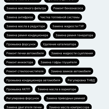
Замена масляного фильтра
Ремонт бензонасоса
Замена антифриза
Чистка топливной системы
Замена масла в редукторе
Замена жидкости ГУР
Замена ремня кондиционера
Замена ремня генератора
Промывка форсунок
Удаление катализатора
Ремонт печки автомобиля
Замена жидкости сцепления
Ремонт инжектора
Замена гофры глушителя
Ремонт стеклоочистителя
Замена замков автомобиля
Промывка кондиционера автомобиля
Регулировка ТНВД
Промывка АКПП
Замена масла в вариаторе
Регулировка форсунок
Замена приводных ремней
Замена двигателя печки
Замена масла компрессора