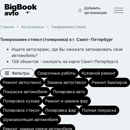
BigBook
Добавить
avto
организацию
Главная
Автосервисы
Тонирование стекол
Тонирование стекол (тонировка)
в г.
Санкт-Петербург
Ищете автосервис, где Вы сможете затонировать свой
автомобиль?
158
объектов
- смотреть на карте
Санкт-Петербурга
Фильтры
Сварочные работы
Кузовной ремонт
Ремонт автостекол
Замена автостекол
Ремонт бамперов
Покраска автомобиля
Полировка авто
Полировка кузова
Ремонт и замена фар
Полировка стекол
Полировка фар
Полная покраска
Шумоизоляция автомобиля
Ремонт, замена двери автомобиля