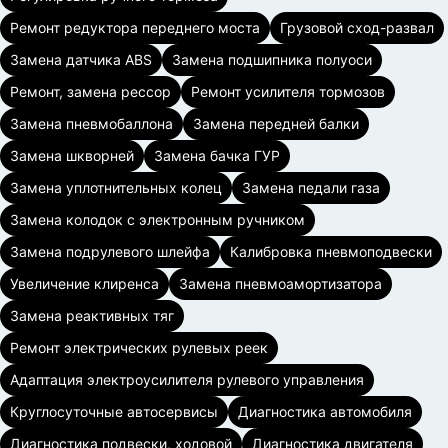
Ремонт редуктора переднего моста
Грузовой сход-развал
Замена датчика ABS
Замена подшипника полуоси
Ремонт, замена рессор
Ремонт усилителя тормозов
Замена пневмобаллона
Замена передней балки
Замена шкворней
Замена бачка ГУР
Замена уплотнительных колец
Замена педали газа
Замена колодок с электронным ручником
Замена подрулевого шлейфа
Калибровка пневмоподвески
Увеличение клиренса
Замена пневмоамортизатора
Замена реактивных тяг
Ремонт электрических рулевых реек
Адаптация электроусилителя рулевого управления
Круглосуточные автосервисы
Диагностика автомобиля
Диагностика подвески, ходовой
Диагностика двигателя