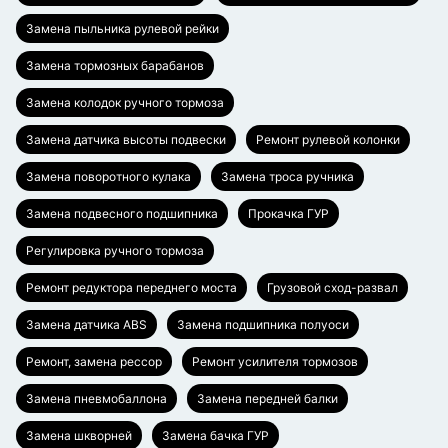
Замена пыльника рулевой рейки
Замена тормозных барабанов
Замена колодок ручного тормоза
Замена датчика высоты подвески
Ремонт рулевой колонки
Замена поворотного кулака
Замена троса ручника
Замена подвесного подшипника
Прокачка ГУР
Регулировка ручного тормоза
Ремонт редуктора переднего моста
Грузовой сход-развал
Замена датчика ABS
Замена подшипника полуоси
Ремонт, замена рессор
Ремонт усилителя тормозов
Замена пневмобаллона
Замена передней балки
Замена шкворней
Замена бачка ГУР