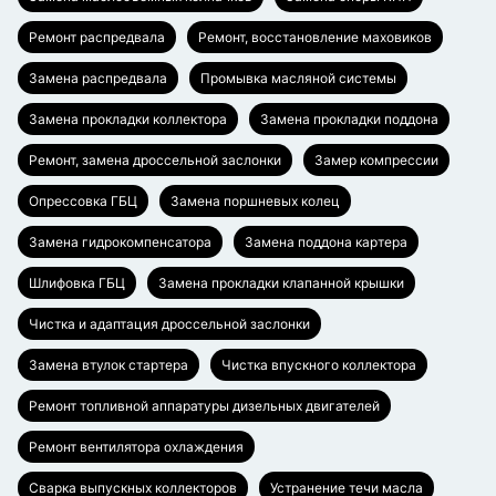
Ремонт распредвала
Ремонт, восстановление маховиков
Замена распредвала
Промывка масляной системы
Замена прокладки коллектора
Замена прокладки поддона
Ремонт, замена дроссельной заслонки
Замер компрессии
Опрессовка ГБЦ
Замена поршневых колец
Замена гидрокомпенсатора
Замена поддона картера
Шлифовка ГБЦ
Замена прокладки клапанной крышки
Чистка и адаптация дроссельной заслонки
Замена втулок стартера
Чистка впускного коллектора
Ремонт топливной аппаратуры дизельных двигателей
Ремонт вентилятора охлаждения
Сварка выпускных коллекторов
Устранение течи масла