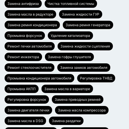
Замена антифриза
Чистка топливной системы
Замена масла в редукторе
Замена жидкости ГУР
Замена ремня кондиционера
Замена ремня генератора
Промывка форсунок
Удаление катализатора
Ремонт печки автомобиля
Замена жидкости сцепления
Ремонт инжектора
Замена гофры глушителя
Ремонт стеклоочистителя
Замена замков автомобиля
Промывка кондиционера автомобиля
Регулировка ТНВД
Промывка АКПП
Замена масла в вариаторе
Регулировка форсунок
Замена приводных ремней
Замена двигателя печки
Замена масла компрессора
Замена масла в DSG
Замена раздатки