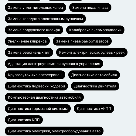
Замена уплотнительных колец
Замена педали газа
Замена колодок с электронным ручником
Замена подрулевого шлейфа
Калибровка пневмоподвески
Увеличение клиренса
Замена пневмоамортизатора
Замена реактивных тяг
Ремонт электрических рулевых реек
Адаптация электроусилителя рулевого управления
Круглосуточные автосервисы
Диагностика автомобиля
Диагностика подвески, ходовой
Диагностика двигателя
Компьютерная диагностика автомобиля
Диагностика тормозной системы
Диагностика АКПП
Диагностика КПП
Диагностика электрики, электрооборудования авто