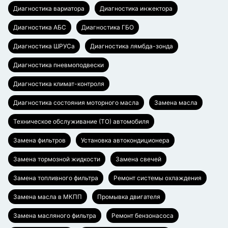
Диагностика вариатора
Диагностика инжектора
Диагностика АБС
Диагностика ГБО
Диагностика ШРУСа
Диагностика лямбда-зонда
Диагностика пневмоподвески
Диагностика климат-контроля
Диагностика состояния моторного масла
Замена масла
Техническое обслуживание (ТО) автомобиля
Замена фильтров
Установка автокондиционера
Замена тормозной жидкости
Замена свечей
Замена топливного фильтра
Ремонт системы охлаждения
Замена масла в МКПП
Промывка двигателя
Замена масляного фильтра
Ремонт бензонасоса