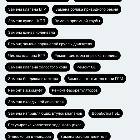
Замена клапана ЕГР
Замена ролика приводного ремня
Замена кулисы КПП
Замена приемной трубы
Замена шкива коленвала
Ремонт, замена поршневой группы двигателя
Чистка клапана ЕГР
Ремонт системы впрыска топлива
Замена клапана холостого хода
Ремонт GDI
Замена бендикса стартера
Замена натяжителя цепи ГРМ
Ремонт вискомуфт
Ремонт фазорегуляторов
Замена вкладышей двигателя
Замена направляющих втулок клапанов
Доработка ГБЦ
Регулировка холостого хода мотоцикла
Эндоскопия цилиндров
Замена маслоотделителя