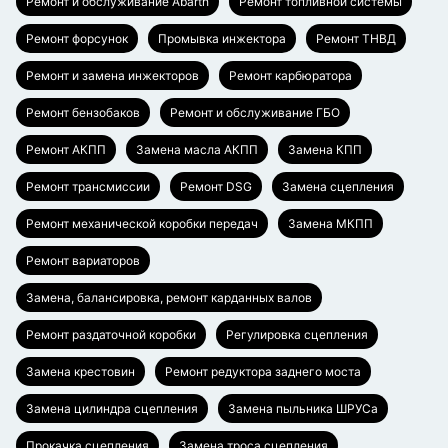
Ремонт и обслуживание Abarth
Ремонт топливной системы
Ремонт форсунок
Промывка инжектора
Ремонт ТНВД
Ремонт и замена инжекторов
Ремонт карбюратора
Ремонт бензобаков
Ремонт и обслуживание ГБО
Ремонт АКПП
Замена масла АКПП
Замена КПП
Ремонт трансмиссии
Ремонт DSG
Замена сцепления
Ремонт механической коробки передач
Замена МКПП
Ремонт вариаторов
Замена, балансировка, ремонт карданных валов
Ремонт раздаточной коробки
Регулировка сцепления
Замена крестовин
Ремонт редуктора заднего моста
Замена цилиндра сцепления
Замена пыльника ШРУСа
Прокачка сцепления
Замена троса сцепления