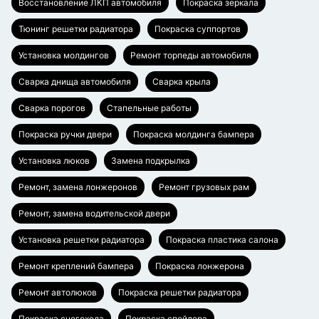
Восстановление ЛКП автомобиля
Покраска зеркала
Тюнинг решетки радиатора
Покраска суппортов
Установка молдингов
Ремонт торпеды автомобиля
Сварка днища автомобиля
Сварка крыла
Сварка порогов
Стапельные работы
Покраска ручки двери
Покраска молдинга бампера
Установка люков
Замена подкрылка
Ремонт, замена лонжеронов
Ремонт грузовых рам
Ремонт, замена водительской двери
Установка решетки радиатора
Покраска пластика салона
Ремонт креплений бампера
Покраска лонжерона
Ремонт автолюков
Покраска решетки радиатора
Покраска снегохода
Покраска спойлера