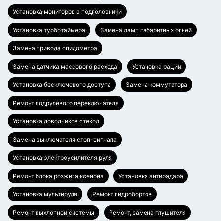
Установка мониторов в подголовники
Установка турботаймера
Замена ламп габаритных огней
Замена привода спидометра
Замена датчика массового расхода
Установка раций
Установка бесключевого доступа
Замена коммутатора
Ремонт подрулевого переключателя
Установка доводчиков стекол
Замена выключателя стоп-сигнала
Установка электроусилителя руля
Ремонт блока розжига ксенона
Установка антирадара
Установка мультируля
Ремонт гидробортов
Ремонт выхлопной системы
Ремонт, замена глушителя