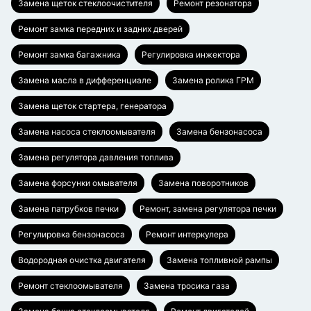
Замена щеток стеклоочистителя
Ремонт резонатора
Ремонт замка передних и задних дверей
Ремонт замка багажника
Регулировка инжектора
Замена масла в дифференциале
Замена ролика ГРМ
Замена щеток стартера, генератора
Замена насоса стеклоомывателя
Замена бензонасоса
Замена регулятора давления топлива
Замена форсунки омывателя
Замена поворотников
Замена патрубков печки
Ремонт, замена регулятора печки
Регулировка бензонасоса
Ремонт интеркулера
Водородная очистка двигателя
Замена топливной рампы
Ремонт стеклоомывателя
Замена тросика газа