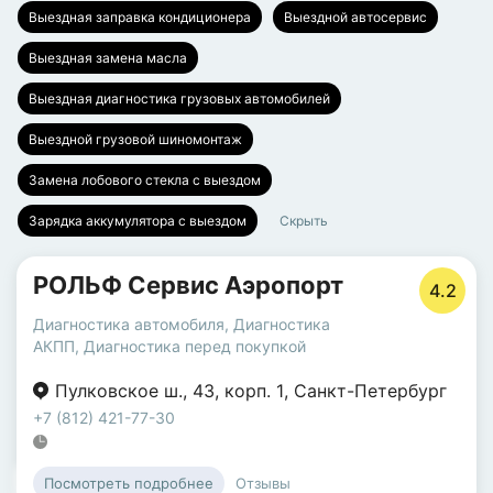
Выездная заправка кондиционера
Выездной автосервис
Выездная замена масла
Выездная диагностика грузовых автомобилей
Выездной грузовой шиномонтаж
Замена лобового стекла с выездом
Зарядка аккумулятора с выездом
Скрыть
РОЛЬФ Сервис Аэропорт
4.2
Диагностика автомобиля
,
Диагностика
АКПП
,
Диагностика перед покупкой
Пулковское ш.
,
43
,
корп. 1
,
Санкт-Петербург
+7 (812) 421-77-30
Отзывы
Посмотреть подробнее