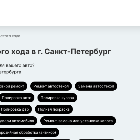
остого хода
ого хода
в г.
Санкт-Петербург
ля вашего авто?
етербурга
овной ремонт
Ремонт автостекол
Замена автостекол
Полировка авто
Полировка кузова
Полировка фар
Полная покраска
 двери автомобиля
Ремонт, замена или установка капота
ррозийная обработка (антикор)