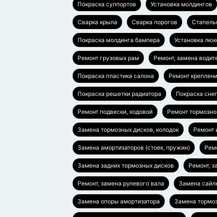
Покраска суппортов
Установка молдингов
Сварка крыла
Сварка порогов
Стапель
Покраска молдинга бампера
Установка люк
Ремонт грузовых рам
Ремонт, замена водит
Покраска пластика салона
Ремонт креплен
Покраска решетки радиатора
Покраска сне
Ремонт подвески, ходовой
Ремонт тормозно
Замена тормозных дисков, колодок
Ремонт 
Замена амортизаторов (стоек, пружин)
Ремо
Замена задних тормозных дисков
Ремонт, з
Ремонт, замена рулевого вала
Замена сайл
Замена опоры амортизатора
Замена тормоз