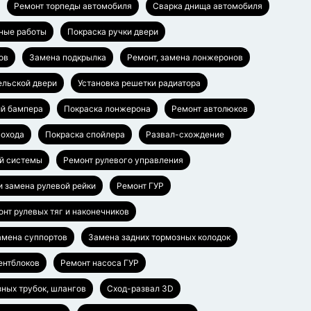
Ремонт торпеды автомобиля
Сварка днища автомобиля
ные работы
Покраска ручки двери
ов
Замена подкрылка
Ремонт, замена лонжеронов
ельской двери
Установка решетки радиатора
ий бампера
Покраска лонжерона
Ремонт автолюков
гохода
Покраска спойлера
Развал-схождение
й системы
Ремонт рулевого управления
и замена рулевой рейки
Ремонт ГУР
нт рулевых тяг и наконечников
амена суппортов
Замена задних тормозных колодок
ентблоков
Ремонт насоса ГУР
ных трубок, шлангов
Сход-развал 3D