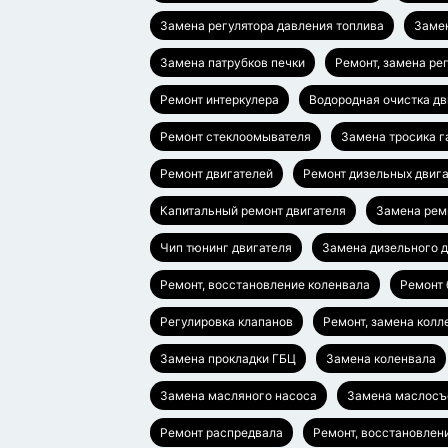
Замена регулятора давления топлива
Заме
Замена патрубков печки
Ремонт, замена ре
Ремонт интеркулера
Водородная очистка дв
Ремонт стеклоомывателя
Замена тросика г
Ремонт двигателей
Ремонт дизельных двиг
Капитальный ремонт двигателя
Замена рем
Чип тюнинг двигателя
Замена дизельного д
Ремонт, восстановление коленвала
Ремонт 
Регулировка клапанов
Ремонт, замена колл
Замена прокладки ГБЦ
Замена коленвала
Замена масляного насоса
Замена маслосъ
Ремонт распредвала
Ремонт, восстановлен