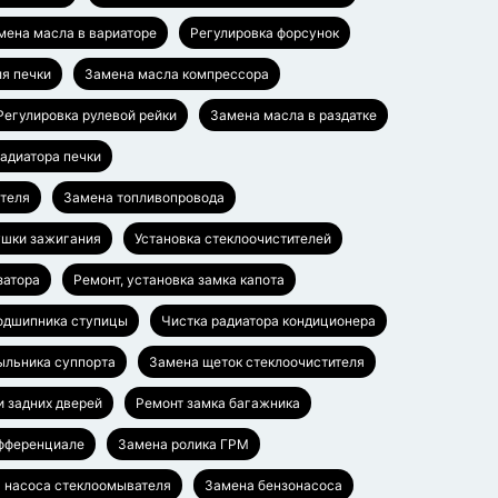
мена масла в вариаторе
Регулировка форсунок
я печки
Замена масла компрессора
Регулировка рулевой рейки
Замена масла в раздатке
адиатора печки
ателя
Замена топливопровода
ушки зажигания
Установка стеклоочистителей
затора
Ремонт, установка замка капота
одшипника ступицы
Чистка радиатора кондиционера
ыльника суппорта
Замена щеток стеклоочистителя
и задних дверей
Ремонт замка багажника
ифференциале
Замена ролика ГРМ
 насоса стеклоомывателя
Замена бензонасоса