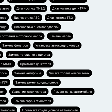
а авто
Диагностика ТНВД
Диагностика цепи ГРМ
тора
Диагностика АБС
Диагностика ГБО
онда
Диагностика пневмоподвески
 состояния моторного масла
Замена масла
Замена фильтров
Установка автокондиционера
й
Замена топливного фильтра
а в МКПП
Промывка двигателя
соса
Замена антифриза
Чистка топливной системы
и ГУР
Замена ремня кондиционера
нок
Удаление катализатора
Ремонт печки автомобиля
тора
Замена гофры глушителя
втомобиля
Промывка кондиционера автомобиля