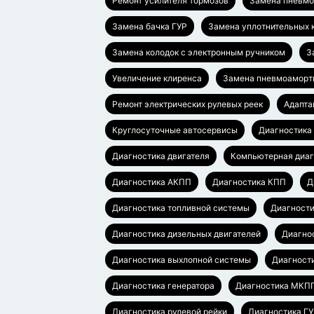
Ремонт усилителя тормозов
Замена пневмо
Замена бачка ГУР
Замена уплотнительных 
Замена колодок с электронным ручником
З
Увеличение клиренса
Замена пневмоаморт
Ремонт электрических рулевых реек
Адапта
Круглосуточные автосервисы
Диагностика
Диагностика двигателя
Компьютерная диаг
Диагностика АКПП
Диагностика КПП
Д
Диагностика топливной системы
Диагности
Диагностика дизельных двигателей
Диагно
Диагностика выхлопной системы
Диагност
Диагностика генератора
Диагностика МКП
Диагностика рулевой рейки
Диагностика Г