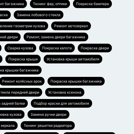
нт багажника
Тюнинг фар, оптики
Покраска бампера
аска
Замена лобового стекла
вление геометрии кузова
Ремонт автозеркал
дней двери
Ремонт, замена двери багажника
Сварка кузова
Покраска капота
Покраска двери
Покраска крыши
Установка крыши автомобиля
ена крышки багажника
Ремонт колёсных арок
Покраска крышки багажника
текла передней двери
Установка ксенона
а задней балки
Подбор краски для автомобиля
овка кузова
Замена ручки двери
 зеркала
Тюнинг решетки радиатора