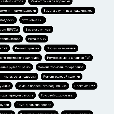
 стабилизатора
Ремонт рычагов подвески
 ремонт пневмоподвески
Замена ступичных подшипников
 подвески
Установка ГУР
монт ШРУСа
Замена ступицы
стабилизатора
Ремонт ABS
я ГУР
Ремонт ручника
Прокачка тормозов
ного тормозного цилиндра
Ремонт, замена шлангов ГУР
ьника рулевой рейки
Замена тормозных барабанов
тчика высоты подвески
Ремонт рулевой колонки
ручника
Замена подвесного подшипника
Прокачка ГУР
тора переднего моста
Грузовой сход-развал
олуоси
Ремонт, замена рессор