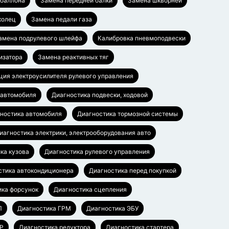
баллона
Замена передней балки
Замена шкворней
колец
Замена педали газа
амена подрулевого шлейфа
Калибровка пневмоподвески
изатора
Замена реактивных тяг
ция электроусилителя рулевого управления
 автомобиля
Диагностика подвески, ходовой
ностика автомобиля
Диагностика тормозной системы
иагностика электрики, электрооборудования авто
ка кузова
Диагностика рулевого управления
стика автокондиционера
Диагностика перед покупкой
ика форсунок
Диагностика сцепления
П
Диагностика ГРМ
Диагностика ЭБУ
УР
Диагностика редуктора
Диагностика стартера