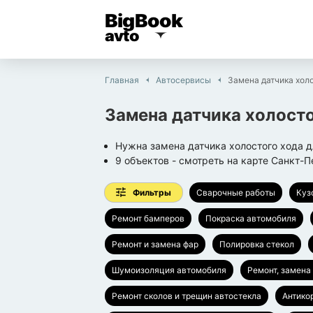
BigBook
avto
Главная
Автосервисы
Замена датчика хол
Замена датчика холост
Нужна замена датчика холостого хода д
9
объектов
- смотреть на карте
Санкт-П
Фильтры
Сварочные работы
Куз
Ремонт бамперов
Покраска автомобиля
Ремонт и замена фар
Полировка стекол
Шумоизоляция автомобиля
Ремонт, замена
Ремонт сколов и трещин автостекла
Антико