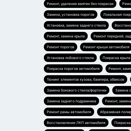
Ремонт, удаление вмятин без покраски
Ремо
Замена, установка порогов
Локальная покр
Установка, замена заднего стекла
Восстано
Ремонт, замена крыла
Ремонт передней, за
Ремонт порогов
Ремонт крыши автомобиля
Установка лобового стекла
Покраска крыла
Покраска порогов автомобиля
Ремонт, зам
Тюнинг элементов кузова, бампера, обвесов
Замена бокового стекла/форточки
Замена с
Замена заднего подрамника
Ремонт, замен
Ремонт рамы автомобиля
Абразивная полир
Восстановление ЛКП автомобиля
Покраска