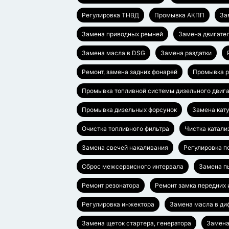
Регулировка ТНВД
Промывка АКПП
За
Замена приводных ремней
Замена двигател
Замена масла в DSG
Замена раздатки
Ремонт, замена задних фонарей
Промывка р
Промывка топливной системы дизельного двиг
Промывка дизельных форсунок
Замена кат
Очистка топливного фильтра
Чистка катали
Замена свечей накаливания
Регулировка п
Сброс межсервисного интервала
Замена п
Ремонт резонатора
Ремонт замка передних 
Регулировка инжектора
Замена масла в д
Замена щеток стартера, генератора
Замена