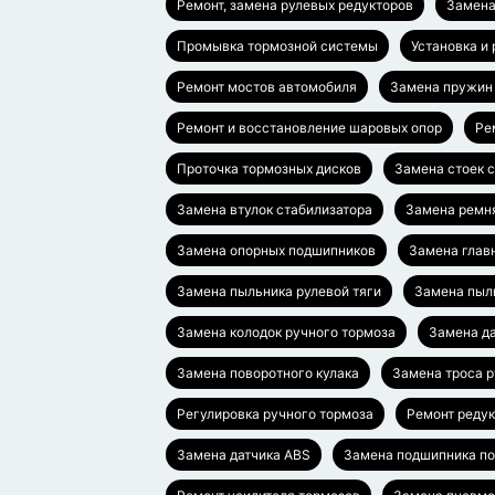
Ремонт, замена рулевых редукторов
Замена
Промывка тормозной системы
Установка и
Ремонт мостов автомобиля
Замена пружин
Ремонт и восстановление шаровых опор
Ре
Проточка тормозных дисков
Замена стоек 
Замена втулок стабилизатора
Замена ремн
Замена опорных подшипников
Замена глав
Замена пыльника рулевой тяги
Замена пыл
Замена колодок ручного тормоза
Замена да
Замена поворотного кулака
Замена троса 
Регулировка ручного тормоза
Ремонт редук
Замена датчика ABS
Замена подшипника п