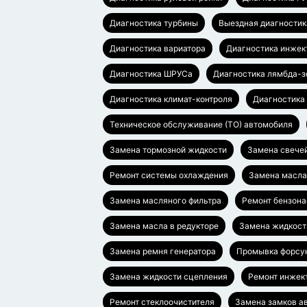
Диагностика турбины
Выездная диагностик
Диагностика вариатора
Диагностика инжек
Диагностика ШРУСа
Диагностика лямбда-з
Диагностика климат-контроля
Диагностика
Техническое обслуживание (ТО) автомобиля
Замена тормозной жидкости
Замена свече
Ремонт системы охлаждения
Замена масл
Замена масляного фильтра
Ремонт бензона
Замена масла в редукторе
Замена жидкост
Замена ремня генератора
Промывка форсу
Замена жидкости сцепления
Ремонт инжек
Ремонт стеклоочистителя
Замена замков а