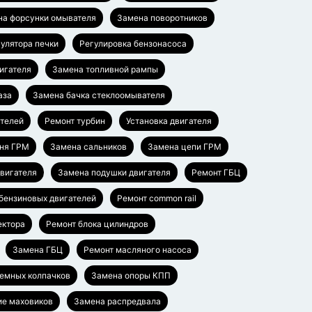
на форсунки омывателя
Замена поворотников
гулятора печки
Регулировка бензонасоса
игателя
Замена топливной рампы
аза
Замена бачка стеклоомывателя
ателей
Ремонт турбин
Установка двигателя
ня ГРМ
Замена сальников
Замена цепи ГРМ
вигателя
Замена подушки двигателя
Ремонт ГБЦ
бензиновых двигателей
Ремонт common rail
ектора
Ремонт блока цилиндров
Замена ГБЦ
Ремонт масляного насоса
емных колпачков
Замена опоры КПП
ие маховиков
Замена распредвала