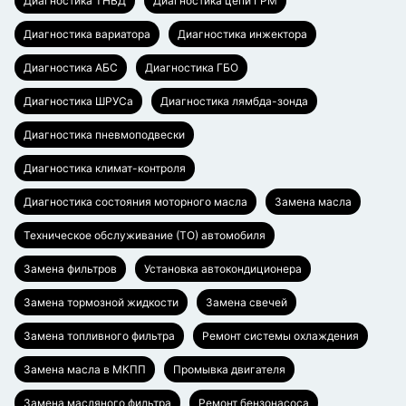
Диагностика ТНВД
Диагностика цепи ГРМ
Диагностика вариатора
Диагностика инжектора
Диагностика АБС
Диагностика ГБО
Диагностика ШРУСа
Диагностика лямбда-зонда
Диагностика пневмоподвески
Диагностика климат-контроля
Диагностика состояния моторного масла
Замена масла
Техническое обслуживание (ТО) автомобиля
Замена фильтров
Установка автокондиционера
Замена тормозной жидкости
Замена свечей
Замена топливного фильтра
Ремонт системы охлаждения
Замена масла в МКПП
Промывка двигателя
Замена масляного фильтра
Ремонт бензонасоса