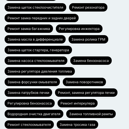
Замена щеток стеклоочистителя
Ремонт резонатора
Ремонт замка передних и задних дверей
Ремонт замка багажника
Регулировка инжектора
Замена масла в дифференциале
Замена ролика ГРМ
Замена щеток стартера, генератора
Замена насоса стеклоомывателя
Замена бензонасоса
Замена регулятора давления топлива
Замена форсунки омывателя
Замена поворотников
Замена патрубков печки
Ремонт, замена регулятора печки
Регулировка бензонасоса
Ремонт интеркулера
Водородная очистка двигателя
Замена топливной рампы
Ремонт стеклоомывателя
Замена тросика газа