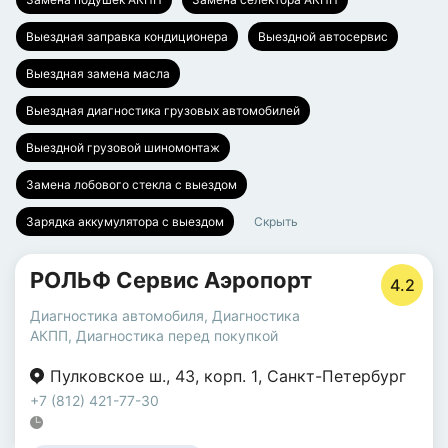
Выездная заправка кондиционера
Выездной автосервис
Выездная замена масла
Выездная диагностика грузовых автомобилей
Выездной грузовой шиномонтаж
Замена лобового стекла с выездом
Зарядка аккумулятора с выездом
Скрыть
РОЛЬФ Сервис Аэропорт
4.2
Диагностика автомобиля
,
Диагностика
АКПП
,
Диагностика перед покупкой
Пулковское ш.
,
43
,
корп. 1
,
Санкт-Петербург
+7 (812) 421-77-30