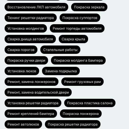
Восстановление ЛКП автомобиля
Покраска зеркала
Тюнинг решетки радиатора
Покраска суппортов
Установка молдингов
Ремонт торпеды автомобиля
Сварка днища автомобиля
Сварка крыла
Сварка порогов
Стапельные работы
Покраска ручки двери
Покраска молдинга бампера
Установка люков
Замена подкрылка
Ремонт, замена лонжеронов
Ремонт грузовых рам
Ремонт, замена водительской двери
Установка решетки радиатора
Покраска пластика салона
Ремонт креплений бампера
Покраска лонжерона
Ремонт автолюков
Покраска решетки радиатора