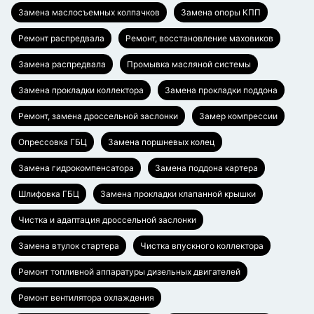
Замена маслосъемных колпачков
Замена опоры КПП
Ремонт распредвала
Ремонт, восстановление маховиков
Замена распредвала
Промывка масляной системы
Замена прокладки коллектора
Замена прокладки поддона
Ремонт, замена дроссельной заслонки
Замер компрессии
Опрессовка ГБЦ
Замена поршневых колец
Замена гидрокомпенсатора
Замена поддона картера
Шлифовка ГБЦ
Замена прокладки клапанной крышки
Чистка и адаптация дроссельной заслонки
Замена втулок стартера
Чистка впускного коллектора
Ремонт топливной аппаратуры дизельных двигателей
Ремонт вентилятора охлаждения