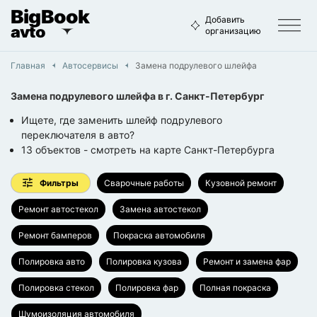
BigBook
Добавить
avto
организацию
Главная
Автосервисы
Замена подрулевого шлейфа
Замена подрулевого шлейфа
в г.
Санкт-Петербург
Ищете, где заменить шлейф подрулевого
переключателя в авто?
13
объектов
- смотреть на карте
Санкт-Петербурга
Фильтры
Сварочные работы
Кузовной ремонт
Ремонт автостекол
Замена автостекол
Ремонт бамперов
Покраска автомобиля
Полировка авто
Полировка кузова
Ремонт и замена фар
Полировка стекол
Полировка фар
Полная покраска
Шумоизоляция автомобиля