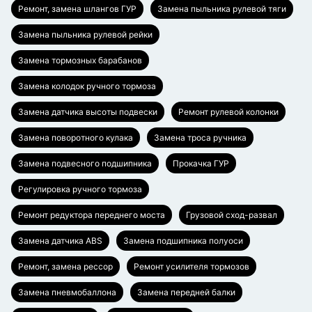
Ремонт, замена шлангов ГУР
Замена пыльника рулевой тяги
Замена пыльника рулевой рейки
Замена тормозных барабанов
Замена колодок ручного тормоза
Замена датчика высоты подвески
Ремонт рулевой колонки
Замена поворотного кулака
Замена троса ручника
Замена подвесного подшипника
Прокачка ГУР
Регулировка ручного тормоза
Ремонт редуктора переднего моста
Грузовой сход-развал
Замена датчика ABS
Замена подшипника полуоси
Ремонт, замена рессор
Ремонт усилителя тормозов
Замена пневмобаллона
Замена передней балки