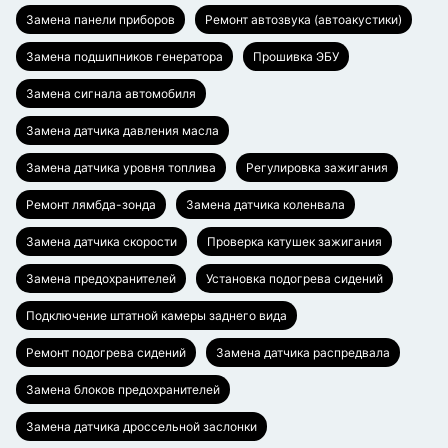
Замена панели приборов
Ремонт автозвука (автоакустики)
Замена подшипников генератора
Прошивка ЭБУ
Замена сигнала автомобиля
Замена датчика давления масла
Замена датчика уровня топлива
Регулировка зажигания
Ремонт лямбда-зонда
Замена датчика коленвала
Замена датчика скорости
Проверка катушек зажигания
Замена предохранителей
Установка подогрева сидений
Подключение штатной камеры заднего вида
Ремонт подогрева сидений
Замена датчика распредвала
Замена блоков предохранителей
Замена датчика дроссельной заслонки