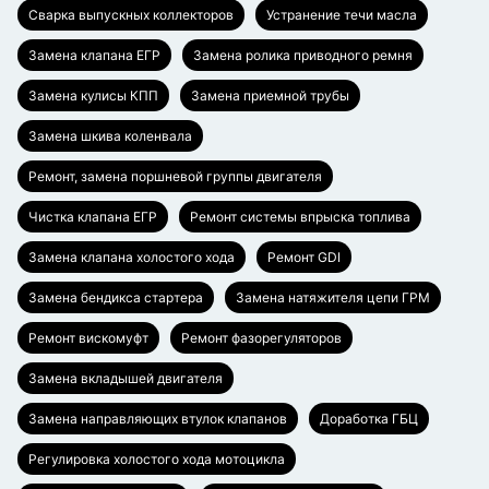
Сварка выпускных коллекторов
Устранение течи масла
Замена клапана ЕГР
Замена ролика приводного ремня
Замена кулисы КПП
Замена приемной трубы
Замена шкива коленвала
Ремонт, замена поршневой группы двигателя
Чистка клапана ЕГР
Ремонт системы впрыска топлива
Замена клапана холостого хода
Ремонт GDI
Замена бендикса стартера
Замена натяжителя цепи ГРМ
Ремонт вискомуфт
Ремонт фазорегуляторов
Замена вкладышей двигателя
Замена направляющих втулок клапанов
Доработка ГБЦ
Регулировка холостого хода мотоцикла