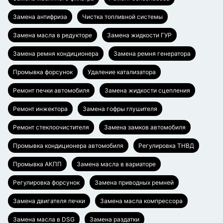
Замена антифриза
Чистка топливной системы
Замена масла в редукторе
Замена жидкости ГУР
Замена ремня кондиционера
Замена ремня генератора
Промывка форсунок
Удаление катализатора
Ремонт печки автомобиля
Замена жидкости сцепления
Ремонт инжектора
Замена гофры глушителя
Ремонт стеклоочистителя
Замена замков автомобиля
Промывка кондиционера автомобиля
Регулировка ТНВД
Промывка АКПП
Замена масла в вариаторе
Регулировка форсунок
Замена приводных ремней
Замена двигателя печки
Замена масла компрессора
Замена масла в DSG
Замена раздатки