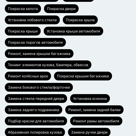
Покраска капота
Покраска двери
Установка лобового стекла
Покраска крыла
Покраска крыши
Установка крыши автомобиля
Покраска порогов автомобиля
Ремонт, замена крышки багажника
Тюнинг элементов кузова, бампера, обвесов
Ремонт колёсных арок
Покраска крышки багажника
Замена бокового стекла/форточки
Замена стекла передней двери
Установка ксенона
Замена заднего подрамника
Ремонт, замена задней балки
Подбор краски для автомобиля
Ремонт рамы автомобиля
Абразивная полировка кузова
Замена ручки двери