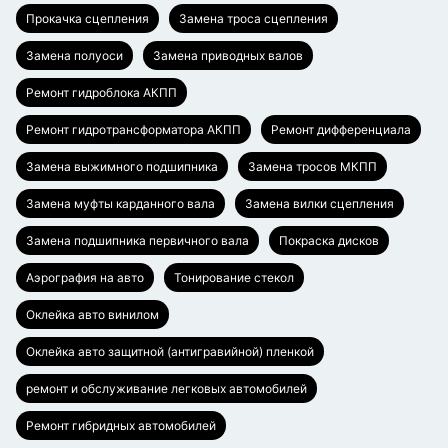
Прокачка сцепления
Замена троса сцепления
Замена полуоси
Замена приводных валов
Ремонт гидроблока АКПП
Ремонт гидротрансформатора АКПП
Ремонт дифференциала
Замена выжимного подшипника
Замена тросов МКПП
Замена муфты карданного вала
Замена вилки сцепления
Замена подшипника первичного вала
Покраска дисков
Аэрография на авто
Тонирование стекол
Оклейка авто винилом
Оклейка авто защитной (антигравийной) пленкой
ремонт и обслуживание легковых автомобилей
Ремонт гибридных автомобилей