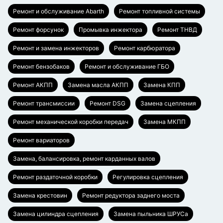
Ремонт и обслуживание Abarth
Ремонт топливной системы
Ремонт форсунок
Промывка инжектора
Ремонт ТНВД
Ремонт и замена инжекторов
Ремонт карбюратора
Ремонт бензобаков
Ремонт и обслуживание ГБО
Ремонт АКПП
Замена масла АКПП
Замена КПП
Ремонт трансмиссии
Ремонт DSG
Замена сцепления
Ремонт механической коробки передач
Замена МКПП
Ремонт вариаторов
Замена, балансировка, ремонт карданных валов
Ремонт раздаточной коробки
Регулировка сцепления
Замена крестовин
Ремонт редуктора заднего моста
Замена цилиндра сцепления
Замена пыльника ШРУСа