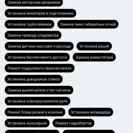
Замена моторчика дворников
Установка мониторов в подголовники
Установка турботаймера
Замена ламп габаритных огней
Замена привода спидометра
Замена датчика массового расхода
Установка раций
Установка бесключевого доступа
Замена коммутатора
Ремонт подрулевого переключателя
Установка доводчиков стекол
Замена выключателя стоп-сигнала
Установка электроусилителя руля
Ремонт блока розжига ксенона
Установка антирадара
Установка мультируля
Ремонт гидробортов