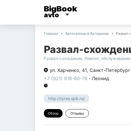
BigBook
avto
Главная
Автосалоны и Aвторынки
Развал-
Развал-схожден
Развал-схождение
,
Ремонт, обслуживание
ул. Харченко
,
41
,
Санкт-Петербург
+7 (921) 918-60-78
·
Леонид
http://tyres.spb.ru/
Обзор
Отзывы