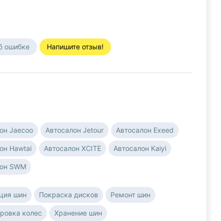
б ошибке
Напишите отзыв!
он Jaecoo
Автосалон Jetour
Автосалон Exeed
он Hawtai
Автосалон XCITE
Автосалон Kaiyi
лон SWM
ция шин
Покраска дисков
Ремонт шин
ровка колес
Хранение шин