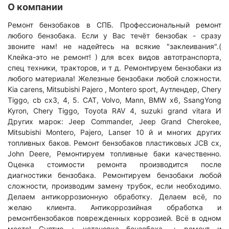
О компании
Ремонт бензобаков в СПБ. Профессиональный ремонт
любого бензобака. Если у Вас течёт бензобак - сразу
звоните нам! не надейтесь на всякие "заклеивания".(
Клейка-это не ремонт! ) для всех видов автотранспорта,
спец техники, тракторов, и т д. Ремонтируем бензобаки из
любого материала! Железные бензобаки любой сложности.
Kia carens, Mitsubishi Pajero , Montero sport, Aутлендер, Chery
Tiggo, cb cx3, 4, 5. CAT, Volvo, Mann, BMW x6, SsangYong
Kyron, Chery Tiggo, Toyota RAV 4, suzuki grand vitara И
Других марок: Jeep Commander, Jeep Grand Cherokee,
Mitsubishi Montero, Pajero, Lanser 10 й и многих других
топливных баков. Ремонт бензобаков пластиковых JCB cx,
John Deere, Ремонтируем топливные баки качественно.
Оценка стоимости ремонта производится после
диагностики бензобака. Ремонтируем бензобаки любой
сложности, производим замену трубок, если необходимо.
Делаем антикоррозионную обработку. Делаем всё, по
желаю клиента. Антикоррозийная обработка и
ремонтбензобаков поврежденных коррозией. Всё в одном
месте! Снятие + установка бензобака, + ремонт и