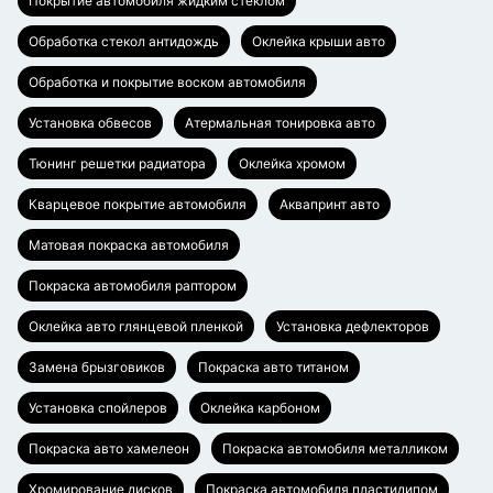
Покрытие автомобиля жидким стеклом
Обработка стекол антидождь
Оклейка крыши авто
Обработка и покрытие воском автомобиля
Установка обвесов
Атермальная тонировка авто
Тюнинг решетки радиатора
Оклейка хромом
Кварцевое покрытие автомобиля
Аквапринт авто
Матовая покраска автомобиля
Покраска автомобиля раптором
Оклейка авто глянцевой пленкой
Установка дефлекторов
Замена брызговиков
Покраска авто титаном
Установка спойлеров
Оклейка карбоном
Покраска авто хамелеон
Покраска автомобиля металликом
Хромирование дисков
Покраска автомобиля пластидипом