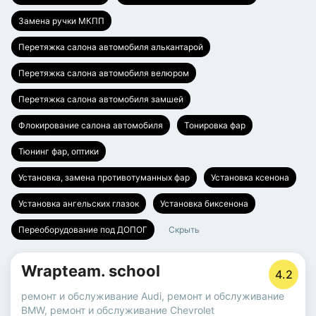
Замена ручки МКПП
Перетяжка салона автомобиля алькантарой
Перетяжка салона автомобиля велюром
Перетяжка салона автомобиля замшей
Флокирование салона автомобиля
Тонировка фар
Тюнинг фар, оптики
Установка, замена противотуманных фар
Установка ксенона
Установка ангельских глазок
Установка биксенона
Переоборудование под ДОПОГ
Скрыть
Wrapteam. school
4.2
ремонт и обслуживание Audi
,
ремонт и обслуживание
BMW
,
ремонт и обслуживание Chevrolet