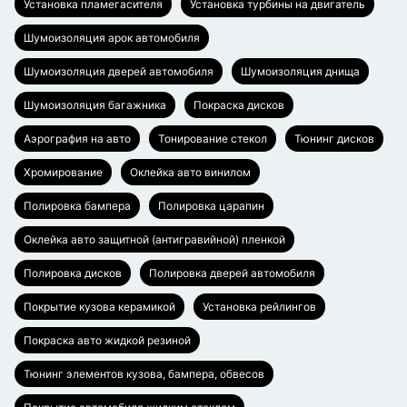
Установка пламегасителя
Установка турбины на двигатель
Шумоизоляция арок автомобиля
Шумоизоляция дверей автомобиля
Шумоизоляция днища
Шумоизоляция багажника
Покраска дисков
Аэрография на авто
Тонирование стекол
Тюнинг дисков
Хромирование
Оклейка авто винилом
Полировка бампера
Полировка царапин
Оклейка авто защитной (антигравийной) пленкой
Полировка дисков
Полировка дверей автомобиля
Покрытие кузова керамикой
Установка рейлингов
Покраска авто жидкой резиной
Тюнинг элементов кузова, бампера, обвесов