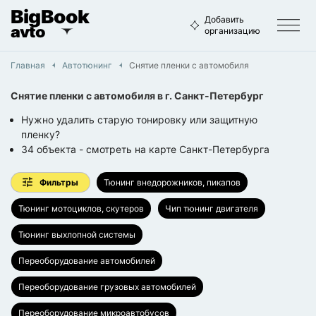
BigBook
Добавить
avto
организацию
Главная
Автотюнинг
Снятие пленки с автомобиля
Снятие пленки с автомобиля
в г.
Санкт-Петербург
Нужно удалить старую тонировку или защитную
пленку?
34
объекта
- смотреть на карте
Санкт-Петербурга
Фильтры
Тюнинг внедорожников, пикапов
Тюнинг мотоциклов, скутеров
Чип тюнинг двигателя
Тюнинг выхлопной системы
Переоборудование автомобилей
Переоборудование грузовых автомобилей
Переоборудование микроавтобусов