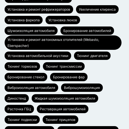
Установка и ремонт рефрижераторов
Увеличение клиренса
Установка фаркопа
Установка люков
Шумоизоляция автомобиля
Бронирование автомобилей
Установка и ремонт автономных отопителей (Webasto,
Eberspacher)
Установка автомобильной акустики
Тюнинг двигателя
Тюнинг тормозов
Тюнинг трансмиссии
Бронирование стекол
Бронирование фар
Виброизоляция автомобиля
Виброшумоизоляция
Диностенд
Жидкая шумоизоляция автомобиля
Расточка ГБЦ
Реставрация автомобилей
Тюнинг подвески
Тюнинг прицепов