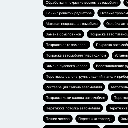
Обработка и покрытие воском автомобиля
Тюнинг решетки радиатора
Оклейка хромом
Матовая покраска автомобиля
Оклейка авт
Замена брызговиков
Покраска авто титано
Покраска авто хамелеон
Покраска автомоб
Покраска автомобиля пластидипом
Установ
Замена рулевого колеса
Восстановление р
Перетяжка салона: руля, сидений, панели прибо
Реставрация салона автомобиля
Автоател
Покраска кожи салона автомобиля
Перетяж
Перетяжка потолка автомобиля
Перетяжка
Пошив чехлов
Перетяжка торпеды
Зам