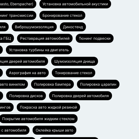
asto, Eberspacher)
Установка автомобильной акустики
нинг трансмиссии
Бронирование стекол
иля
Виброшумоизоляция
Диностенд
ка ГБЦ
Реставрация автомобилей
Тюнинг подвески
Установка турбины на двигатель
ция дверей автомобиля
Шумоизоляция днища
Аэрография на авто
Тонирование стекол
 авто винилом
Полировка бампера
Полировка царапин
Полировка дисков
Полировка дверей автомобиля
лингов
Покраска авто жидкой резиной
Покрытие автомобиля жидким стеклом
 с автомобиля
Оклейка крыши авто