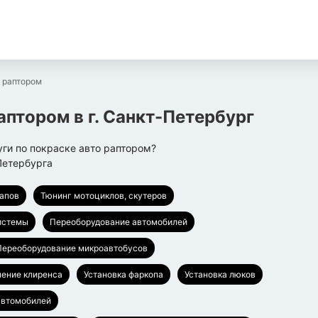
 раптором
аптором
в г.
Санкт-Петербург
ги по покраске авто раптором?
Петербурга
капов
Тюнинг мотоциклов, скутеров
истемы
Переоборудование автомобилей
Переоборудование микроавтобусов
чение клиренса
Установка фаркопа
Установка люков
автомобилей