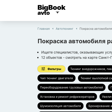
BigBook
avto
Главная
Автотюнинг
Покраска автомобиля
Покраска автомобиля р
Ищете специалистов, оказывающих услу
12
объектов
- смотреть на карте
Санкт-
Фильтры
Тюнинг внедорожников, пи
Чип тюнинг двигателя
Тюнинг выхлопной с
Переоборудование грузовых автомобилей
Установка и ремонт рефрижераторов
Увели
Шумоизоляция автомобиля
Бронирование 