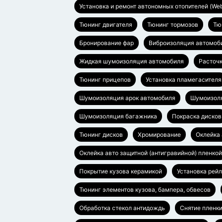
Установка и ремонт автономных отопителей (Web
Тюнинг двигателя
Тюнинг тормозов
Тю
Бронирование фар
Виброизоляция автомоб
Жидкая шумоизоляция автомобиля
Расточ
Тюнинг прицепов
Установка пламегасителя
Шумоизоляция арок автомобиля
Шумоизоля
Шумоизоляция багажника
Покраска дисков
Тюнинг дисков
Хромирование
Оклейка
Оклейка авто защитной (антигравийной) пленкой
Покрытие кузова керамикой
Установка рей
Тюнинг элементов кузова, бампера, обвесов
Обработка стекол антидождь
Снятие пленки