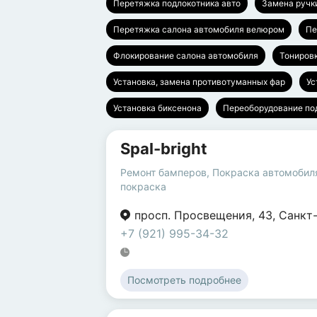
Перетяжка подлокотника авто
Замена руч
Перетяжка салона автомобиля велюром
Пе
Флокирование салона автомобиля
Тониров
Установка, замена противотуманных фар
Ус
Установка биксенона
Переоборудование п
Spal-bright
Ремонт бамперов
,
Покраска автомобил
покраска
просп. Просвещения
,
43
,
Санкт
+7 (921) 995-34-32
Посмотреть подробнее