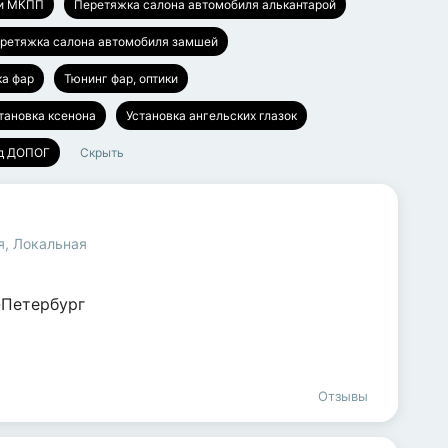
ки МКПП
Перетяжка салона автомобиля алькантарой
ретяжка салона автомобиля замшей
ка фар
Тюнинг фар, оптики
тановка ксенона
Установка ангельских глазок
од ДОПОГ
Скрыть
я
,
Локальная
-Петербург
Отзывы