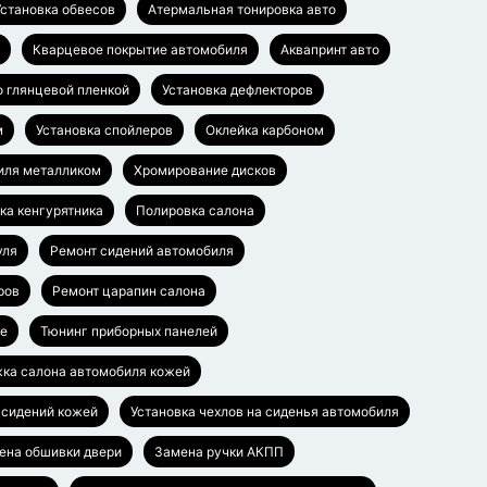
Установка обвесов
Атермальная тонировка авто
Кварцевое покрытие автомобиля
Аквапринт авто
о глянцевой пленкой
Установка дефлекторов
м
Установка спойлеров
Оклейка карбоном
иля металликом
Хромирование дисков
ка кенгурятника
Полировка салона
уля
Ремонт сидений автомобиля
ров
Ремонт царапин салона
ье
Тюнинг приборных панелей
ка салона автомобиля кожей
 сидений кожей
Установка чехлов на сиденья автомобиля
ена обшивки двери
Замена ручки АКПП