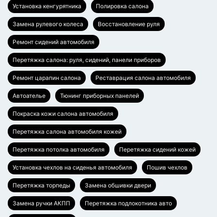
Установка кенгурятника
Полировка салона
Замена рулевого колеса
Восстановление руля
Ремонт сидений автомобиля
Перетяжка салона: руля, сидений, панели приборов
Ремонт царапин салона
Реставрация салона автомобиля
Автоателье
Тюнинг приборных панелей
Покраска кожи салона автомобиля
Перетяжка салона автомобиля кожей
Перетяжка потолка автомобиля
Перетяжка сидений кожей
Установка чехлов на сиденья автомобиля
Пошив чехлов
Перетяжка торпеды
Замена обшивки двери
Замена ручки АКПП
Перетяжка подлокотника авто