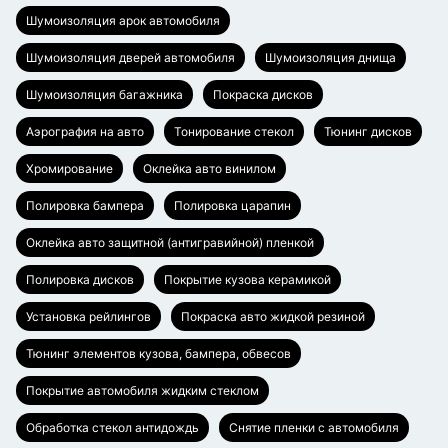
Шумоизоляция арок автомобиля
Шумоизоляция дверей автомобиля
Шумоизоляция днища
Шумоизоляция багажника
Покраска дисков
Аэрография на авто
Тонирование стекол
Тюнинг дисков
Хромирование
Оклейка авто винилом
Полировка бампера
Полировка царапин
Оклейка авто защитной (антигравийной) пленкой
Полировка дисков
Покрытие кузова керамикой
Установка рейлингов
Покраска авто жидкой резиной
Тюнинг элементов кузова, бампера, обвесов
Покрытие автомобиля жидким стеклом
Обработка стекол антидождь
Снятие пленки с автомобиля