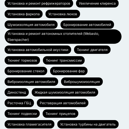
Установка и ремонт рефрижераторов
Увеличение клиренса
Установка фаркопа
Установка люков
Шумоизоляция автомобиля
Бронирование автомобилей
Установка и ремонт автономных отопителей (Webasto,
Eberspacher)
Установка автомобильной акустики
Тюнинг двигателя
Тюнинг тормозов
Тюнинг трансмиссии
Бронирование стекол
Бронирование фар
Виброизоляция автомобиля
Виброшумоизоляция
Диностенд
Жидкая шумоизоляция автомобиля
Расточка ГБЦ
Реставрация автомобилей
Тюнинг подвески
Тюнинг прицепов
Установка пламегасителя
Установка турбины на двигатель