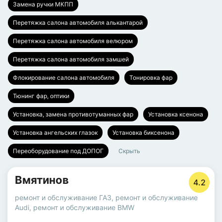
Замена ручки МКПП
Перетяжка салона автомобиля алькантарой
Перетяжка салона автомобиля велюром
Перетяжка салона автомобиля замшей
Флокирование салона автомобиля
Тонировка фар
Тюнинг фар, оптики
Установка, замена противотуманных фар
Установка ксенона
Установка ангельских глазок
Установка биксенона
Переоборудование под ДОПОГ
Скрыть
Вмятинов
4.2
ремонт и обслуживание ГАЗ
,
ремонт и обслуживание
Audi
,
ремонт и обслуживание BMW