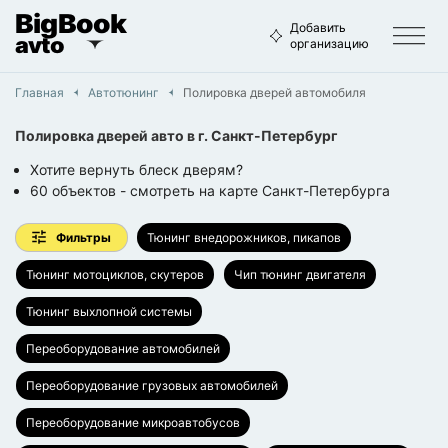
BigBook
Добавить
avto
организацию
Главная
Автотюнинг
Полировка дверей автомобиля
Полировка дверей авто
в г.
Санкт-Петербург
Хотите вернуть блеск дверям?
60
объектов
- смотреть на карте
Санкт-Петербурга
Фильтры
Тюнинг внедорожников, пикапов
Тюнинг мотоциклов, скутеров
Чип тюнинг двигателя
Тюнинг выхлопной системы
Переоборудование автомобилей
Переоборудование грузовых автомобилей
Переоборудование микроавтобусов