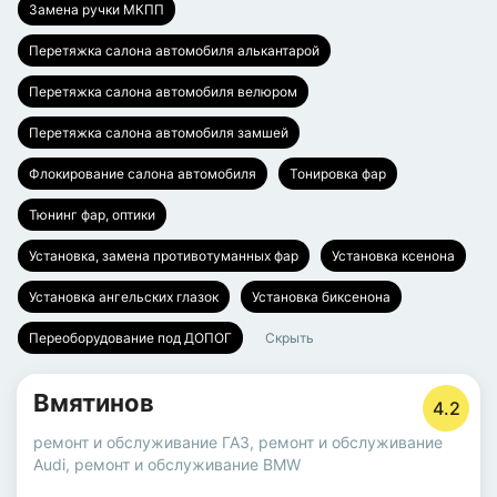
Замена ручки МКПП
Перетяжка салона автомобиля алькантарой
Перетяжка салона автомобиля велюром
Перетяжка салона автомобиля замшей
Флокирование салона автомобиля
Тонировка фар
Тюнинг фар, оптики
Установка, замена противотуманных фар
Установка ксенона
Установка ангельских глазок
Установка биксенона
Переоборудование под ДОПОГ
Скрыть
Вмятинов
4.2
ремонт и обслуживание ГАЗ
,
ремонт и обслуживание
Audi
,
ремонт и обслуживание BMW