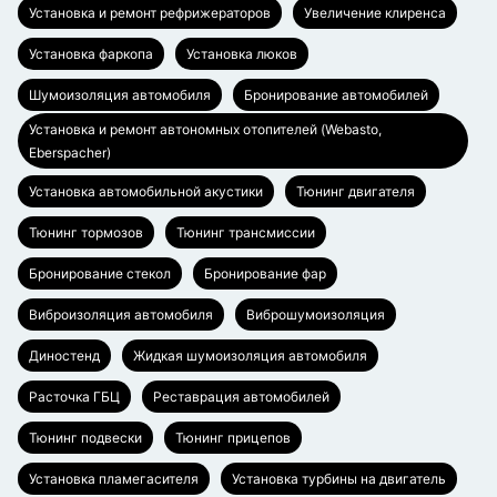
Установка и ремонт рефрижераторов
Увеличение клиренса
Установка фаркопа
Установка люков
Шумоизоляция автомобиля
Бронирование автомобилей
Установка и ремонт автономных отопителей (Webasto,
Eberspacher)
Установка автомобильной акустики
Тюнинг двигателя
Тюнинг тормозов
Тюнинг трансмиссии
Бронирование стекол
Бронирование фар
Виброизоляция автомобиля
Виброшумоизоляция
Диностенд
Жидкая шумоизоляция автомобиля
Расточка ГБЦ
Реставрация автомобилей
Тюнинг подвески
Тюнинг прицепов
Установка пламегасителя
Установка турбины на двигатель