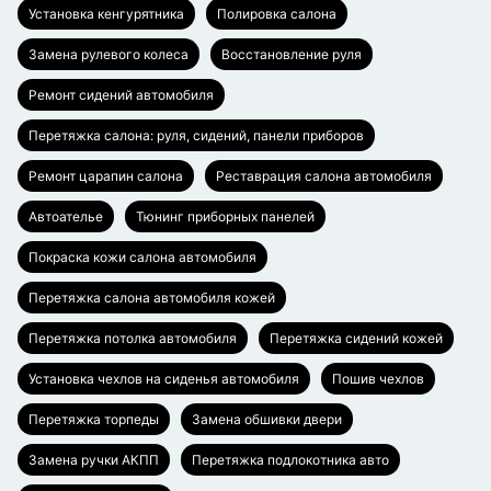
Установка кенгурятника
Полировка салона
Замена рулевого колеса
Восстановление руля
Ремонт сидений автомобиля
Перетяжка салона: руля, сидений, панели приборов
Ремонт царапин салона
Реставрация салона автомобиля
Автоателье
Тюнинг приборных панелей
Покраска кожи салона автомобиля
Перетяжка салона автомобиля кожей
Перетяжка потолка автомобиля
Перетяжка сидений кожей
Установка чехлов на сиденья автомобиля
Пошив чехлов
Перетяжка торпеды
Замена обшивки двери
Замена ручки АКПП
Перетяжка подлокотника авто