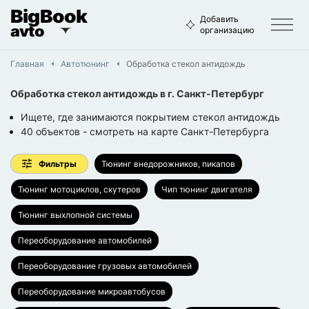
BigBook
Добавить
avto
организацию
Главная
Автотюнинг
Обработка стекол антидождь
Обработка стекол антидождь
в г.
Санкт-Петербург
Ищете, где занимаются покрытием стекол антидождь
40
объектов
- смотреть на карте
Санкт-Петербурга
Фильтры
Тюнинг внедорожников, пикапов
Тюнинг мотоциклов, скутеров
Чип тюнинг двигателя
Тюнинг выхлопной системы
Переоборудование автомобилей
Переоборудование грузовых автомобилей
Переоборудование микроавтобусов