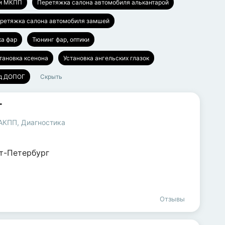
ки МКПП
Перетяжка салона автомобиля алькантарой
ретяжка салона автомобиля замшей
ка фар
Тюнинг фар, оптики
тановка ксенона
Установка ангельских глазок
од ДОПОГ
Скрыть
т
 АКПП
,
Диагностика
т-Петербург
Отзывы