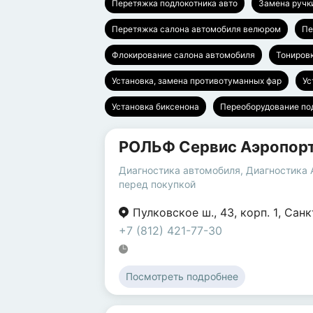
Перетяжка подлокотника авто
Замена руч
Перетяжка салона автомобиля велюром
Пе
Флокирование салона автомобиля
Тониров
Установка, замена противотуманных фар
Ус
Установка биксенона
Переоборудование п
РОЛЬФ Сервис Аэропор
Диагностика автомобиля
,
Диагностика
перед покупкой
Пулковское ш.
,
43
,
корп. 1
,
Санк
+7 (812) 421-77-30
Посмотреть подробнее