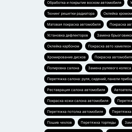
Обработка и покрытие воском автомобиля
Тюнинг решетки радиатора
Оклейка хромом
Матовая покраска автомобиля
Покраска ав
Установка дефлекторов
Замена брызговико
Оклейка карбоном
Покраска авто хамелеон
Хромирование дисков
Покраска автомобил
Полировка салона
Замена рулевого колеса
Перетяжка салона: руля, сидений, панели прибо
Реставрация салона автомобиля
Автоател
Покраска кожи салона автомобиля
Перетяж
Перетяжка потолка автомобиля
Перетяжка
Пошив чехлов
Перетяжка торпеды
Зам