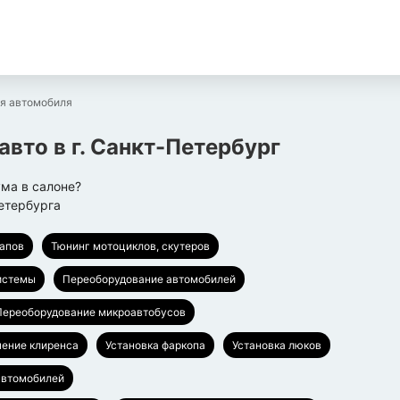
я автомобиля
авто
в г.
Санкт-Петербург
ма в салоне?
етербурга
капов
Тюнинг мотоциклов, скутеров
истемы
Переоборудование автомобилей
Переоборудование микроавтобусов
чение клиренса
Установка фаркопа
Установка люков
автомобилей