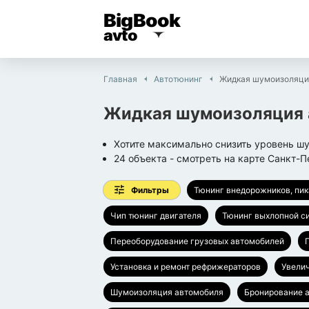
BigBook
avto
Главная
Автотюнинг
Жидкая шумоизоляци
Жидкая шумоизоляция 
Хотите максимально снизить уровень шу
24
объекта
- смотреть на карте
Санкт-П
Фильтры
Тюнинг внедорожников, пи
Чип тюнинг двигателя
Тюнинг выхлопной с
Переоборудование грузовых автомобилей
Установка и ремонт рефрижераторов
Увели
Шумоизоляция автомобиля
Бронирование 