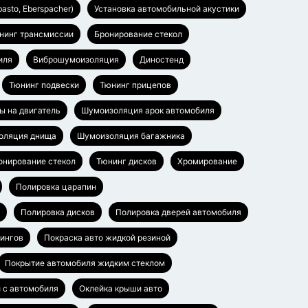
asto, Eberspacher)
Установка автомобильной акустики
нинг трансмиссии
Бронирование стекол
иля
Виброшумоизоляция
Диностенд
Тюнинг подвески
Тюнинг прицепов
ы на двигатель
Шумоизоляция арок автомобиля
оляция днища
Шумоизоляция багажника
онирование стекол
Тюнинг дисков
Хромирование
Полировка царапин
Полировка дисков
Полировка дверей автомобиля
лингов
Покраска авто жидкой резиной
Покрытие автомобиля жидким стеклом
 с автомобиля
Оклейка крыши авто