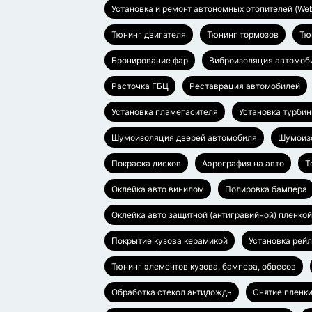
Установка и ремонт автономных отопителей (Web
Тюнинг двигателя
Тюнинг тормозов
Тю
Бронирование фар
Виброизоляция автомоб
Расточка ГБЦ
Реставрация автомобилей
Установка пламегасителя
Установка турбин
Шумоизоляция дверей автомобиля
Шумоиз
Покраска дисков
Аэрография на авто
Т
Оклейка авто винилом
Полировка бампера
Оклейка авто защитной (антигравийной) пленкой
Покрытие кузова керамикой
Установка рей
Тюнинг элементов кузова, бампера, обвесов
Обработка стекол антидождь
Снятие пленки