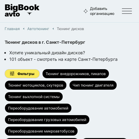
BigBook
Добавить
avto
организацию
Главная
Автотюнинг
Тюнинг дисков
Тюнинг дисков
в г.
Санкт-Петербург
Хотите уникальный дизайн дисков?
101
объект
- смотреть на карте
Санкт-Петербурга
Фильтры
Тюнинг внедорожников, пикапов
Тюнинг мотоциклов, скутеров
Чип тюнинг двигателя
Тюнинг выхлопной системы
Переоборудование автомобилей
Переоборудование грузовых автомобилей
Переоборудование микроавтобусов