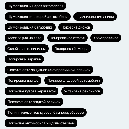
Шумоизоляция арок автомобиля
Шумоизоляция дверей автомобиля
Шумоизоляция днища
Шумоизоляция багажника
Покраска дисков
Аэрография на авто
Тонирование стекол
Хромирование
Оклейка авто винилом
Полировка бампера
Полировка царапин
Оклейка авто защитной (антигравийной) пленкой
Полировка дисков
Полировка дверей автомобиля
Покрытие кузова керамикой
Установка рейлингов
Покраска авто жидкой резиной
Тюнинг элементов кузова, бампера, обвесов
Покрытие автомобиля жидким стеклом