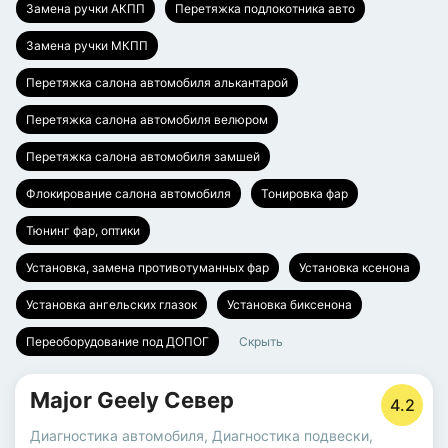
Замена ручки АКПП
Перетяжка подлокотника авто
Замена ручки МКПП
Перетяжка салона автомобиля алькантарой
Перетяжка салона автомобиля велюром
Перетяжка салона автомобиля замшей
Флокирование салона автомобиля
Тонировка фар
Тюнинг фар, оптики
Установка, замена противотуманных фар
Установка ксенона
Установка ангельских глазок
Установка биксенона
Переоборудование под ДОПОГ
Скрыть
Major Geely Север
4.2
Диагностика автомобиля
,
Диагностика подвески,