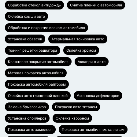
Обработка стекол антидождь
Снятие пленки с автомобиля
Оклейка крыши авто
Обработка и покрытие воском автомобиля
Установка обвесов
Атермальная тонировка авто
Тюнинг решетки радиатора
Оклейка хромом
Кварцевое покрытие автомобиля
Аквапринт авто
Матовая покраска автомобиля
Покраска автомобиля раптором
Оклейка авто глянцевой пленкой
Установка дефлекторов
Замена брызговиков
Покраска авто титаном
Установка спойлеров
Оклейка карбоном
Покраска авто хамелеон
Покраска автомобиля металликом