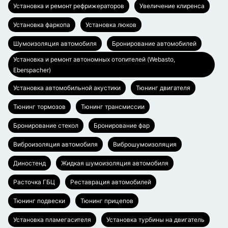
Установка и ремонт рефрижераторов
Увеличение клиренса
Установка фаркопа
Установка люков
Шумоизоляция автомобиля
Бронирование автомобилей
Установка и ремонт автономных отопителей (Webasto,
Eberspacher)
Установка автомобильной акустики
Тюнинг двигателя
Тюнинг тормозов
Тюнинг трансмиссии
Бронирование стекол
Бронирование фар
Виброизоляция автомобиля
Виброшумоизоляция
Диностенд
Жидкая шумоизоляция автомобиля
Расточка ГБЦ
Реставрация автомобилей
Тюнинг подвески
Тюнинг прицепов
Установка пламегасителя
Установка турбины на двигатель