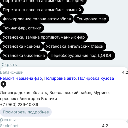
Перетяжка салона автомобиля велюром
Перетяжка салона автомобиля замшей
Флокирование салона автомобиля
Тонировка фар
Тюнинг фар, оптики
Установка, замена противотуманных фар
Установка ксенона
Установка ангельских глазок
Установка биксенона
Переоборудование под ДОПОГ
Скрыть
Баланс-шин
4.2
Ремонт и замена фар
,
Полировка авто
,
Полировка кузова
Ленинградская область
,
Всеволожский район
,
Мурино
,
проспект Авиаторов Балтики
+7 (960) 239-10-39
Посмотреть подробнее
Отзывы
Skolof.net
4.2