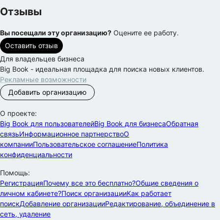
Отзывы
Вы посещали эту организацию?
Оцените ее работу.
Оставить отзыв
Для владельцев бизнеса
Big Book - идеальная площадка для поиска новых клиентов.
Рекламные возможности
Добавить организацию
О проекте:
Big Book для пользователей
Big Book для бизнеса
Обратная
связь
Информационное партнерство
О
компании
Пользовательское соглашение
Политика
конфиденциальности
Помощь:
Регистрация
Почему все это бесплатно?
Общие сведения о
личном кабинете?
Поиск организации
Как работает
поиск
Добавление организации
Редактирование, объединение в
сеть, удаление